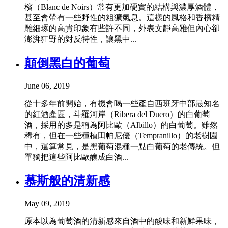
檳（Blanc de Noirs）常有更加硬實的結構與濃厚酒體，
甚至會帶有一些野性的粗獷氣息。這樣的風格和香檳精
雕細琢的高貴印象有些許不同，外表文靜高雅但內心卻
澎湃狂野的對反特性，讓黑中...
顛倒黑白的葡萄
June 06, 2019
從十多年前開始，有機會喝一些產自西班牙中部最知名
的紅酒產區，斗羅河岸（Ribera del Duero）的白葡萄
酒，採用的多是稱為阿比歐（Albillo）的白葡萄。雖然
稀有，但在一些種植田帕尼優（Tempranillo）的老樹園
中，還算常見，是黑葡萄混種一點白葡萄的老傳統。但
單獨把這些阿比歐釀成白酒...
慕斯般的清新感
May 09, 2019
原本以為葡萄酒的清新感來自酒中的酸味和新鮮果味，