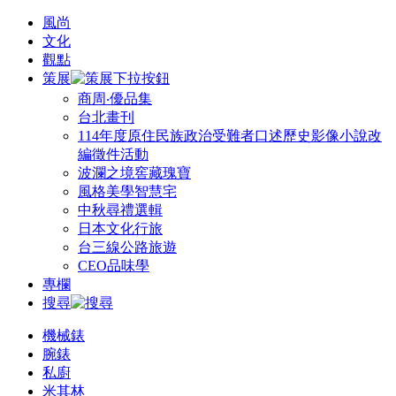
風尚
文化
觀點
策展
商周‧優品集
台北畫刊
114年度原住民族政治受難者口述歷史影像小說改
編徵件活動
波瀾之境窖藏瑰寶
風格美學智慧宅
中秋尋禮選輯
日本文化行旅
台三線公路旅遊
CEO品味學
專欄
搜尋
機械錶
腕錶
私廚
米其林