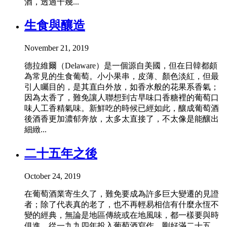
酒，透過十幾...
生食與釀造
November 21, 2019
德拉維爾（Delaware）是一個源自美國，但在日韓都頗
為常見的生食葡萄。小小果串，皮薄、顏色淡紅，但最
引人矚目的，是其直白外放，如香水般的花果系香氣；
因為太香了，難免讓人聯想到古早味口香糖裡的葡萄口
味人工香精氣味。新鮮吃的時候已經如此，釀成葡萄酒
後酒香更加濃郁奔放，太多太直接了，不太像是能釀出
細緻...
二十五年之後
October 24, 2019
在葡萄酒業寄生久了，難免要成為許多巨大變遷的見證
者；除了代表真的老了，也不再輕易相信有什麼永恆不
變的經典，無論是地區傳統或在地風味，都一樣要與時
俱進。從一九九四年投入葡萄酒寫作，剛好滿二十五