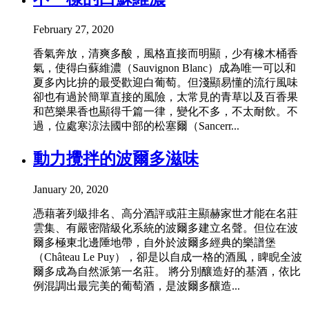
February 27, 2020
香氣奔放，清爽多酸，風格直接而明顯，少有橡木桶香
氣，使得白蘇維濃（Sauvignon Blanc）成為唯一可以和
夏多內比拚的最受歡迎白葡萄。但淺顯易懂的流行風味
卻也有過於簡單直接的風險，太常見的青草以及百香果
和芭樂果香也顯得千篇一律，變化不多，不太耐飲。不
過，位處寒涼法國中部的松塞爾（Sancerr...
動力攪拌的波爾多滋味
January 20, 2020
憑藉著列級排名、高分酒評或莊主顯赫家世才能在名莊
雲集、有嚴密階級化系統的波爾多建立名聲。但位在波
爾多極東北邊陲地帶，自外於波爾多經典的樂譜堡
（Château Le Puy），卻是以自成一格的酒風，睥睨全波
爾多成為自然派第一名莊。 將分別釀造好的基酒，依比
例混調出最完美的葡萄酒，是波爾多釀造...