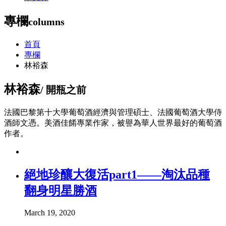
專欄
columns
首頁
專欄
林裕森
林裕森
/ 開瓶之前
法國巴黎第十大學葡萄酒經濟與管理碩士、法國葡萄酒大學侍
酒師文憑。美酒佳餚專業作家，被譽為華人世界最好的葡萄酒
作者。
絕地珍釀大復活part1——淘汰品種
翻身明星勝酒
March 19, 2020