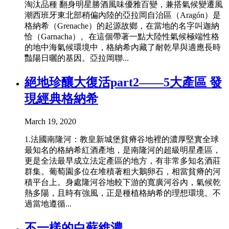
淘汰品種 翻身明星勝酒風味優雅百變，兼搭氣候變遷風
潮西班牙東北部稍偏內陸的亞拉岡自治區（Aragón）是
格納希（Grenache）的起源故鄉，在當地的名字叫迦納
恰（Garnacha）。在這個帶著一點大陸性氣候極端性格
的地中海氣候環境中，格納希內藏了耐乾旱與適應長時
豔陽日曬的基因。亞拉岡聯...
絕地珍釀大復活part2——5大產區 發
現經典格納希
March 19, 2020
1.法國南隆河：教皇新城堡貧瘠谷地裡的濃厚堅實全球
最知名的格納希紅酒產地，是南隆河的超級明星產區，
更是全法最早成立法定產區的地方，有非常多知名酒莊
群集。葡萄園多位在堆積著粗大鵝卵石，相當貧瘠的河
積平台上。身處隆河谷地較下游的寬廣河谷內，氣候乾
熱多陽，且時有強風，正是種植格納希的理想環境。不
過當地遵循...
不一樣的白蘇維濃