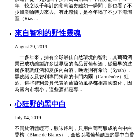
年，較之以千年計的葡萄酒史雖如一瞬間，卻也看了不
少風潮輪轉與來去。有此感觸，是今年喝了不少下海灣
區（Rias ...
來自智利的野性靈魂
August 29, 2019
二十多年來，擁有全球最佳自然環境的智利，其葡萄酒
業已成功釀製許多世界級的高品質葡萄酒，從最早的波
爾多混調紅酒和夏多內白酒，晚近則有希哈（Syrah）、
黑皮諾以及智利專門獨家的卡門內爾（Carménère）紅
酒。這些智利最具代表的葡萄酒風格都相當國際化，因
為國內市場小，這些酒都是專...
心狂野的黑中白
July 04, 2019
不同於酒體輕巧，酸味鋒利，只用白葡萄釀成的白中白
香檳（Blanc de Blancs），全然以黑葡萄釀造的黑中白香