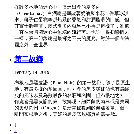
在許多本地酒迷心中，澳洲出產的夏多內
（Chardonnay）白酒總是飄散著奶油爆米花、香草冰淇
淋、椰子仁蛋糕等烘焙系的香氣和甜潤脂滑的口感，但
其實十餘年前，澳式夏多內就早已不再是這樣了，卻還
一直在台灣酒迷心中無端的流行著。也許，跟初戀情人
一樣，第一印象總是最揮之不去的魔咒。對於一個在法
國之外，全世界...
第二故鄉
February 14, 2019
布根地是黑皮諾（Pinot Noir）的第一故鄉，除了是原生
地，有最多樣的基因庫，那裡產的黑皮諾紅酒也有最經
典的風味以及為數最多的名莊和名園。但布根地之外，
何處會是黑皮諾的第二故鄉呢？紐西蘭的南島或是美國
的奧勒岡州（Oregon）是最常被提到的候選名單。但，
離開布根地之後，美好的黑皮諾故鄉真的需要飛...
1
2