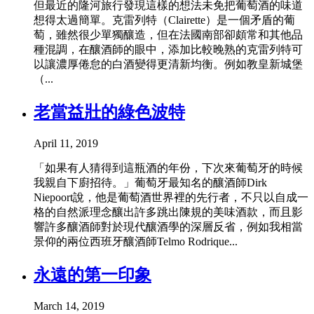
但最近的隆河旅行發現這樣的想法未免把葡萄酒的味道
想得太過簡單。克雷列特（Clairette）是一個矛盾的葡
萄，雖然很少單獨釀造，但在法國南部卻頗常和其他品
種混調，在釀酒師的眼中，添加比較晚熟的克雷列特可
以讓濃厚倦怠的白酒變得更清新均衡。例如教皇新城堡
（...
老當益壯的綠色波特
April 11, 2019
「如果有人猜得到這瓶酒的年份，下次來葡萄牙的時候
我親自下廚招待。」葡萄牙最知名的釀酒師Dirk
Niepoort說，他是葡萄酒世界裡的先行者，不只以自成一
格的自然派理念釀出許多跳出陳規的美味酒款，而且影
響許多釀酒師對於現代釀酒學的深層反省，例如我相當
景仰的兩位西班牙釀酒師Telmo Rodrique...
永遠的第一印象
March 14, 2019