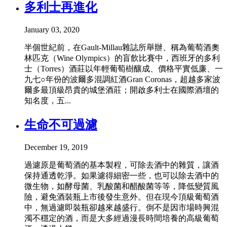
多利士再進化
January 03, 2020
半個世紀前，在Gault-Millau雜誌所舉辦、稱為葡萄酒奧
林匹克（Wine Olympics）的盲飲比賽中，西班牙的多利
士（Torres）酒莊以年輕葡萄樹釀成、價格平實低廉、一
九七○年份的波爾多混調紅酒Gran Coronas，超越多家波
爾多最頂級昂貴的城堡酒莊；開啟多利士在國際酒壇的
知名度，五...
生命不可過濾
December 19, 2019
過濾原是葡萄酒的基本製程，可除去酒中的雜質，讓酒
保持通透乾淨。如果濾得細密一些，也可以除去酒中的
微生物，如酵母菌、乳酸菌和醋酸菌等等，降低變質風
險，避免酒裝瓶上市後發生意外。但在現今頂級葡萄酒
中，無過濾即裝瓶卻越來越盛行。倒不是因市場時興混
濁不穩定的酒，而是大多經過漫長時間培養的高級葡萄