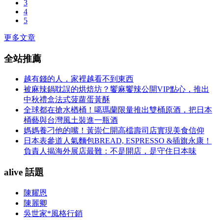
3
4
5
更多文章
全站推薦
越有錢的人，家裡越看不到東西
被麻辣鍋耽誤的烘焙坊？饗麻饗辣公開VIP點心，推出
中秋禮盒法式菠蘿蛋黃酥
全球都在搶水楢桶！噶瑪蘭限量推出雙桶原酒，把日本
桶藝與台灣風土裝進一瓶酒
媽媽養刁他的嘴！黃崇仁開高檔壽司店實現美食信仰
日本表參道人氣麵包BREAD, ESPRESSO &插旗永康！
負責人揭海外展店最難：不是開店，是守住日本味
alive 話題
陳耀恩
陳麗卿
吳世家*風格行銷