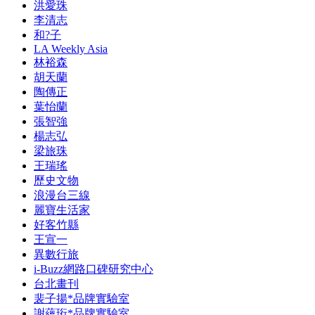
洪愛珠
李清志
和?子
LA Weekly Asia
林裕森
胡天蘭
陶傳正
葉怡蘭
張智強
楊志弘
梁旅珠
王瑞瑤
歷史文物
浪漫台三線
麗寶生活家
好客竹縣
王宣一
異數行旅
i-Buzz網路口碑研究中心
台北畫刊
裴子揚*品牌實驗室
謝蘊珩*品牌實驗室