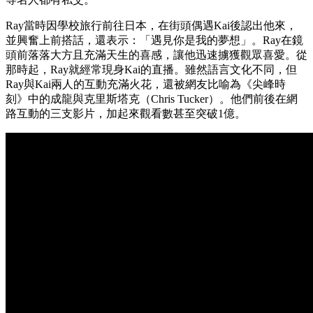
Ray當時因學校旅行前往日本，在街頭偶遇Kai後認出他來，
並興奮上前搭話，還表示：「遇見你是我的夢想」。Ray在鏡
頭前落落大方且充滿天生的喜感，讓他迅速擄獲觀眾喜愛。從
那時起，Ray就經常現身Kai的直播。雖然語言文化不同，但
Ray與Kai兩人的互動充滿火花，還被網友比喻為《尖峰時
刻》中的成龍與克里斯塔克（Chris Tucker）。他們前後在網
路互動的三支影片，加起來觀看數甚至突破1億。