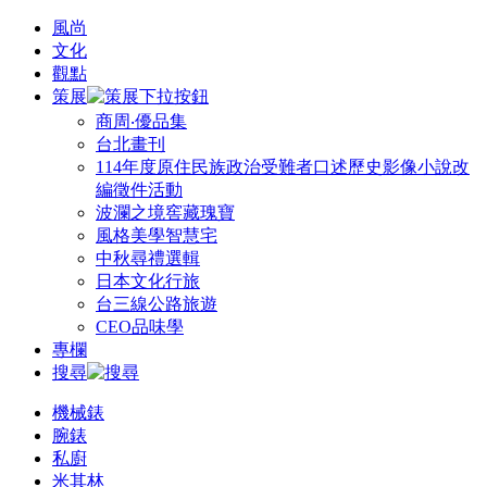
風尚
文化
觀點
策展
商周‧優品集
台北畫刊
114年度原住民族政治受難者口述歷史影像小說改
編徵件活動
波瀾之境窖藏瑰寶
風格美學智慧宅
中秋尋禮選輯
日本文化行旅
台三線公路旅遊
CEO品味學
專欄
搜尋
機械錶
腕錶
私廚
米其林