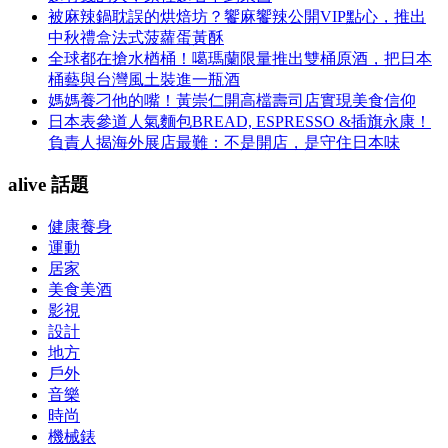
被麻辣鍋耽誤的烘焙坊？饗麻饗辣公開VIP點心，推出
中秋禮盒法式菠蘿蛋黃酥
全球都在搶水楢桶！噶瑪蘭限量推出雙桶原酒，把日本
桶藝與台灣風土裝進一瓶酒
媽媽養刁他的嘴！黃崇仁開高檔壽司店實現美食信仰
日本表參道人氣麵包BREAD, ESPRESSO &插旗永康！
負責人揭海外展店最難：不是開店，是守住日本味
alive 話題
健康養身
運動
居家
美食美酒
影視
設計
地方
戶外
音樂
時尚
機械錶