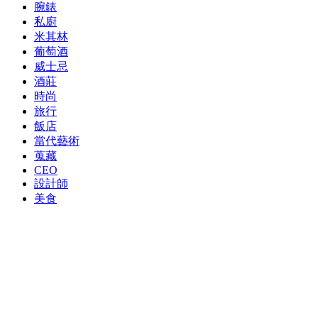
腕錶
私廚
米其林
葡萄酒
威士忌
酒莊
時尚
旅行
飯店
當代藝術
蒐藏
CEO
設計師
美食