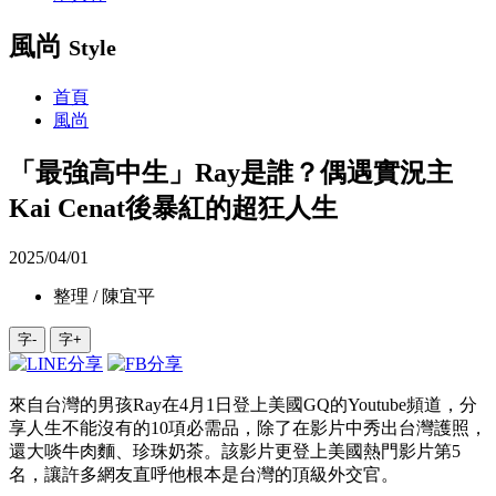
風尚
Style
首頁
風尚
「最強高中生」Ray是誰？偶遇實況主
Kai Cenat後暴紅的超狂人生
2025/04/01
整理 / 陳宜平
字-
字+
來自台灣的男孩Ray在4月1日登上美國GQ的Youtube頻道，分
享人生不能沒有的10項必需品，除了在影片中秀出台灣護照，
還大啖牛肉麵、珍珠奶茶。該影片更登上美國熱門影片第5
名，讓許多網友直呼他根本是台灣的頂級外交官。