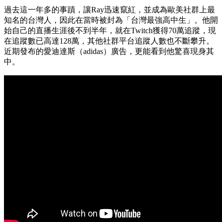
過去這一年多的事蹟，讓Ray迅速竄紅，並成為歐美社群上最
知名的台灣人，因此在當時被封為「台灣最強高中生」。他開
始自己的直播生涯後不到半年，就在Twitch獲得70萬追蹤，現
在追蹤數已高達128萬，其他社群平台追蹤人數也不斷攀升。
近期發布的愛迪達斯（adidas）廣告，更能看到他驚喜現身其
中。