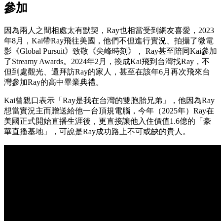
參加
因為兩人之間相處太有默契，Ray也相當受到網友喜愛，2023
年8月，Kai帶Ray飛往美國，他們不但進行實況、拍攝了微電
影《Global Pursuit》致敬《尖峰時刻》， Ray甚至陪同Kai參加
了Streamy Awards。2024年2月，換成Kai飛到台灣找Ray，不
但到處觀光、還拜訪Ray的家人，甚至在該年6月再次飛來台
灣參加Ray的高中畢業典禮。
Kai曾親口表示「Ray是我在台灣的雙胞胎兄弟」，他因為Ray
想當實況主而贈送給他一台頂規電腦，今年（2025年）Ray在
美國正式開始直播生涯後，更直接讓他入住價值1.6億的「豪
華直播基地」，可說是Ray成功路上不可或缺的貴人。