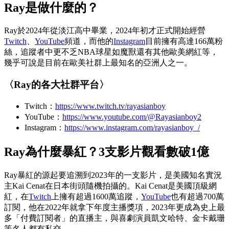
Ray是做什麼的？
Ray於2024年從淡江高中畢業，2024年初才正式開始經營
Twitch
、
YouTube
頻道，而他的
Instagram
目前擁有高達166萬粉
絲，追蹤者中更不乏NBA球星如魔獸還有其他歐美網紅等，
幾乎可說是目前在歐美社群上最知名的亞洲人之一。
〈Ray的各大社群平台〉
Twitch：
https://www.twitch.tv/rayasianboy
YouTube：
https://www.youtube.com/@Rayasianboy2
Instagram：
https://www.instagram.com/rayasianboy_/
Ray為什麼暴紅？3支影片觀看數破1億
Ray暴紅的源起要追溯到2023年的一支影片，是美國知名實況
主Kai Cenat在日本街頭隨機拍攝的。Kai Cenat是美國頂級網
紅，在
Twitch
上擁有超過1600萬追蹤，
YouTube
也有超過700萬
訂閱，他在2022年就拿下年度主播獎項，2023年更成為史上最
多「付費訂閱者」的直播主，與喜劇演員凱文哈特、金卡戴珊
等名人都有私交。