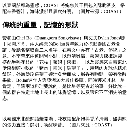
以泰國船麵為靈感，COAST 將鮑魚與干貝包入酥脆派皮，搭
配辛香醬汁，海味濃郁且層次分明。（圖片來源：COAST）
傳統的重量，記憶的形狀
套餐由Chef Bo（Duangporn Songvisava）與丈夫Dylan Jones聯
手揭開序幕。兩人經營的Bo.lan長年致力於挖掘泰國古老食
譜，餐廳名稱取自二人名字，在泰文中亦有「古老、傳統」之
意。本季帶來兩道開胃小點，以澄清雞湯、萊姆與辣椒調製、
搭配半熟花枝的「花枝｜萊姆｜辣椒」，以及靈感來自泰東北
伊森街頭小吃的「豬肉｜糯米｜羅望子」，用豬肉丸球佐糯米
飯球，外層塗刷羅望子醬汁炙烤而成，鹹香有嚼勁，帶有微酸
果韻。Bo.lan連年入選亞洲50大最佳餐廳，同時獲米其林一星
肯定，但這兩道料理要說的，是比星等更古老的事，好比說一
個族群在特定土地上長出的味覺記憶，以及讓它不至消失的意
志。
以泰國東北酸辣語彙開場，花枝搭配萊姆與香茅清湯，酸與辣
的張力直接而鮮明，喚醒味蕾。（圖片來源：COAST）