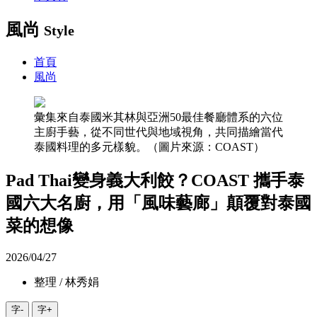
風尚
Style
首頁
風尚
彙集來自泰國米其林與亞洲50最佳餐廳體系的六位
主廚手藝，從不同世代與地域視角，共同描繪當代
泰國料理的多元樣貌。（圖片來源：COAST）
Pad Thai變身義大利餃？COAST 攜手泰
國六大名廚，用「風味藝廊」顛覆對泰國
菜的想像
2026/04/27
整理 / 林秀娟
字-
字+