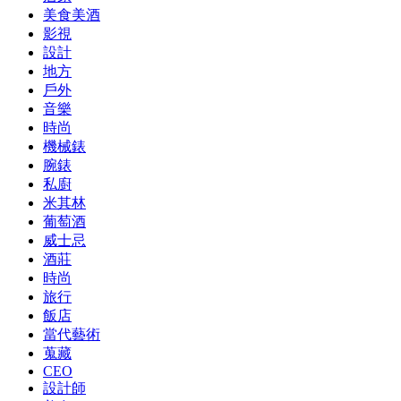
美食美酒
影視
設計
地方
戶外
音樂
時尚
機械錶
腕錶
私廚
米其林
葡萄酒
威士忌
酒莊
時尚
旅行
飯店
當代藝術
蒐藏
CEO
設計師