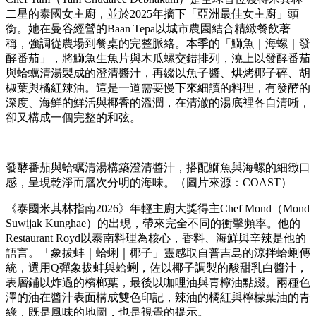
二星的泰國女主廚，並於2025年摘下「亞洲最佳女主廚」頭
銜。她在曼谷經營的Baan Tepa以城市農園結合精緻餐飲著
稱，強調從農場到餐桌的完整脈絡。本季的「鰤魚｜海螺｜發
酵番茄」，將鰤魚生魚片與木瓜螺交錯排列，澆上以發酵番茄
與蛤蠣清湯製成的澄清醬汁，再綴以魚子醬、烘烤椰子碎、胡
椒葉與橘紅辣油。這是一道需要慢下來細讀的料理，有發酵的
深度、海鮮的鮮活與椰香的溫潤，在清澈的湯底裡各自清晰，
卻又構成一個完整的和弦。
發酵番茄與蛤蠣清湯構築澄清醬汁，搭配鰤魚與海螺的細緻口
感，呈現乾淨而層次分明的海味。（圖片來源：COAST）
《泰國米其林指南2026》年輕主廚大獎得主Chef Mond（Mond
Suwijak Kunghae）的出現，帶來完全不同的衝擊頻率。他的
Restaurant Royd以泰南料理為核心，香料、海鮮與辛辣是他的
語言。「象拔蚌｜蛤蜊｜椰子」靈感取自普吉島的涼拌蛤蜊傳
統，選用Q彈象拔蚌與蛤蜊，佐以椰子調製的酸甜乳白醬汁，
表層鋪以炸過的檳榔葉，最後以咖哩油與青檸油點綴。兩種色
澤的油在醬汁表面構成雙色印記，辣油的橘紅與檸檬葉油的青
綠，既是風味的地圖，也是視覺的提示。