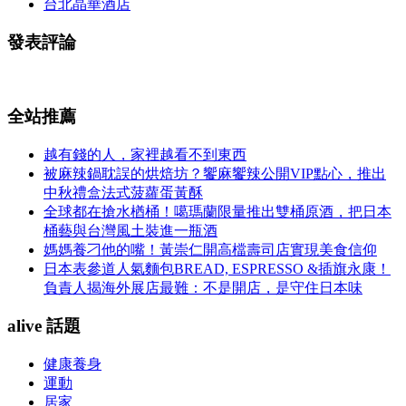
台北晶華酒店
發表評論
全站推薦
越有錢的人，家裡越看不到東西
被麻辣鍋耽誤的烘焙坊？饗麻饗辣公開VIP點心，推出
中秋禮盒法式菠蘿蛋黃酥
全球都在搶水楢桶！噶瑪蘭限量推出雙桶原酒，把日本
桶藝與台灣風土裝進一瓶酒
媽媽養刁他的嘴！黃崇仁開高檔壽司店實現美食信仰
日本表參道人氣麵包BREAD, ESPRESSO &插旗永康！
負責人揭海外展店最難：不是開店，是守住日本味
alive 話題
健康養身
運動
居家