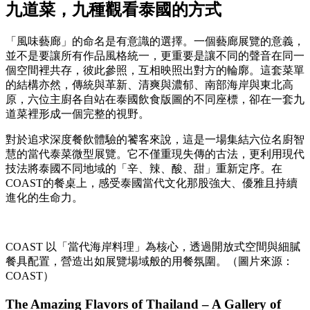
九道菜，九種觀看泰國的方式
「風味藝廊」的命名是有意識的選擇。一個藝廊展覽的意義，
並不是要讓所有作品風格統一，更重要是讓不同的聲音在同一
個空間裡共存，彼此參照，互相映照出對方的輪廓。這套菜單
的結構亦然，傳統與革新、清爽與濃郁、南部海岸與東北高
原，六位主廚各自站在泰國飲食版圖的不同座標，卻在一套九
道菜裡形成一個完整的視野。
對於追求深度餐飲體驗的饕客來說，這是一場集結六位名廚智
慧的當代泰菜微型展覽。它不僅重現失傳的古法，更利用現代
技法將泰國不同地域的「辛、辣、酸、甜」重新定序。在
COAST的餐桌上，感受泰國當代文化那股強大、優雅且持續
進化的生命力。
COAST 以「當代海岸料理」為核心，透過開放式空間與細膩
餐具配置，營造出如展覽場域般的用餐氛圍。（圖片來源：
COAST）
The Amazing Flavors of Thailand – A Gallery of