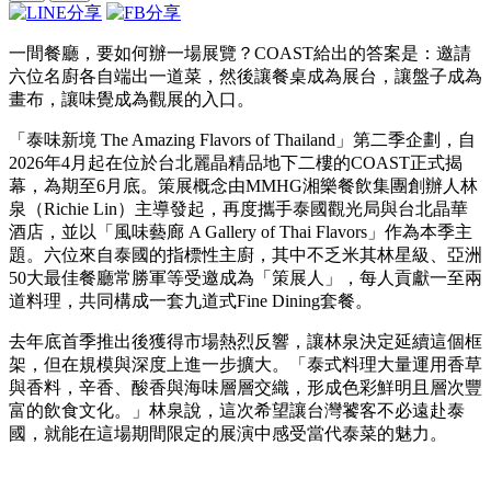
一間餐廳，要如何辦一場展覽？COAST給出的答案是：邀請
六位名廚各自端出一道菜，然後讓餐桌成為展台，讓盤子成為
畫布，讓味覺成為觀展的入口。
「泰味新境 The Amazing Flavors of Thailand」第二季企劃，自
2026年4月起在位於台北麗晶精品地下二樓的COAST正式揭
幕，為期至6月底。策展概念由MMHG湘樂餐飲集團創辦人林
泉（Richie Lin）主導發起，再度攜手泰國觀光局與台北晶華
酒店，並以「風味藝廊 A Gallery of Thai Flavors」作為本季主
題。六位來自泰國的指標性主廚，其中不乏米其林星級、亞洲
50大最佳餐廳常勝軍等受邀成為「策展人」，每人貢獻一至兩
道料理，共同構成一套九道式Fine Dining套餐。
去年底首季推出後獲得市場熱烈反響，讓林泉決定延續這個框
架，但在規模與深度上進一步擴大。「泰式料理大量運用香草
與香料，辛香、酸香與海味層層交織，形成色彩鮮明且層次豐
富的飲食文化。」林泉說，這次希望讓台灣饕客不必遠赴泰
國，就能在這場期間限定的展演中感受當代泰菜的魅力。