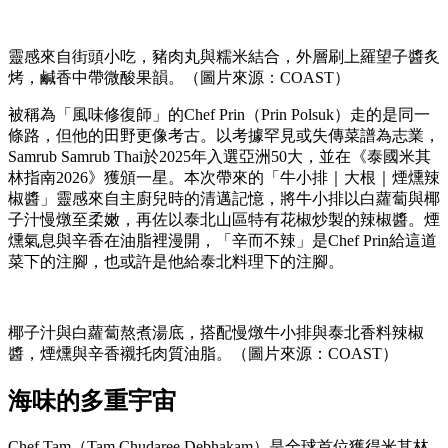
靈感來自街頭小吃，豬肉丸與糯米結合，外層刷上羅望子醬炙
烤，鹹香中帶微酸果韻。（圖片來源：COAST）
被稱為「風味修復師」的Chef Prin（Prin Polsuk）走的是同一
條路，但他的田野更像考古。以考據罕見或失傳菜譜為志業，
Samrub Samrub Thai於2025年入選亞洲50大，並在《泰國米其
林指南2026》獲頒一星。本次帶來的「牛小排｜大根｜煙燻辣
椒醬」靈感來自主廚兒時的清邁記憶，將牛小排以白蘿蔔與椰
子汁慢燉至柔嫩，再佐以泰北山區特有花椒炒製的辣椒醬。煙
燻氣息與辛香在油脂裡漫開，「辛而不辣」是Chef Prin給這道
菜下的注腳，也或許是他給泰北料理下的注腳。
椰子汁與白蘿蔔熬煮湯底，搭配慢燉牛小排與泰北香料辣椒
醬，煙燻與辛香襯托肉質油脂。（圖片來源：COAST）
海味的多重宇宙
Chef Tam（Tam Chudaree Debhakam）是全球首位獲得米其林