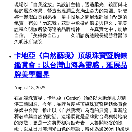
現場以「自我綻放」為設計主軸，透過柔光、鏡面與花
藝的層次佈局，營造出溫潤且充滿生命力的氛圍。郭碧
婷一襲潔白長裙亮相，舉手投足之間展現靜謐而堅定的
氣質，宛如「勿忘我」花語中象徵的溫柔與恆久，完美
詮釋久明診所欲傳達的品牌精神——在真實之中，綻放
自信。「美得像自己」——久明診所總院長楊勝君醫師
久明診所總院...
卡地亞《自然藝境》頂級珠寶暨腕錶
鑑賞會：以台灣山海為靈感，延展品
牌美學疆界
August 18, 2025
在高端珠寶界，卡地亞（Cartier）始終以大膽創意與精
湛工藝聞名。今年，品牌首度將頂級珠寶暨腕錶鑑賞會
移師中台灣，推出以《自然藝境》為題的展覽，重新詮
釋奢華與自然的對話。這場展覽是品牌對台灣獨特地貌
的致敬，更是一次將野柳海蝕奇岩、太魯閣峽谷的險
峻，以及日月潭湖光山色的靜謐，轉化為逾260件頂級珠