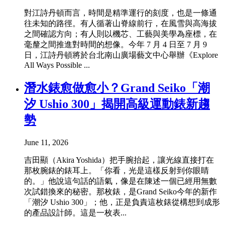
對江詩丹頓而言，時間是精準運行的刻度，也是一條通
往未知的路徑。有人循著山脊線前行，在風雪與高海拔
之間確認方向；有人則以機芯、工藝與美學為座標，在
毫釐之間推進對時間的想像。今年 7 月 4 日至 7 月 9
日，江詩丹頓將於台北南山廣場藝文中心舉辦《Explore
All Ways Possible ...
潛水錶愈做愈小？Grand Seiko「潮
汐 Ushio 300」揭開高級運動錶新趨
勢
June 11, 2026
吉田顯（Akira Yoshida）把手腕抬起，讓光線直接打在
那枚腕錶的錶耳上。「你看，光是這樣反射到你眼睛
的。」他說這句話的語氣，像是在陳述一個已經用無數
次試錯換來的秘密。那枚錶，是Grand Seiko今年的新作
「潮汐 Ushio 300」；他，正是負責這枚錶從構想到成形
的產品設計師。這是一枚表...