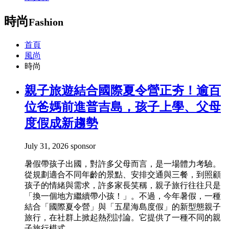
時尚
Fashion
首頁
風尚
時尚
親子旅遊結合國際夏令營正夯！逾百
位爸媽前進普吉島，孩子上學、父母
度假成新趨勢
July 31, 2026
sponsor
暑假帶孩子出國，對許多父母而言，是一場體力考驗。
從規劃適合不同年齡的景點、安排交通與三餐，到照顧
孩子的情緒與需求，許多家長笑稱，親子旅行往往只是
「換一個地方繼續帶小孩！」。不過，今年暑假，一種
結合「國際夏令營」與「五星海島度假」的新型態親子
旅行，在社群上掀起熱烈討論。它提供了一種不同的親
子旅行模式，...