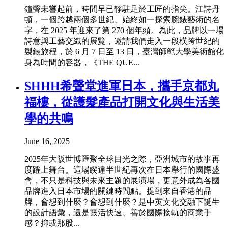
鐘聲未響起前，時間早已靜駐足於工匠的指尖。江詩丹
頓，一個跨越兩個多世紀、始終如一探索腕錶藝術的名
字，在 2025 年迎來了第 270 個年頭。為此，品牌以一場
詩意與工藝交織的展覽，邀請我們走入一段橫跨世紀的
製錶旅程，於 6 月 7 日至 13 日，臺灣師範大學美術館化
身為時間的容器，《THE QUE...
SHHH希聲堂進軍日本，攜手京都丸
福樓，從護髮產品打開文化與生活美
學的共鳴
June 16, 2025
2025年大阪世博匯聚全球目光之際，亞洲城市的故事再
度躍上舞台。這場睽違半世紀再次在日本舉行的國際盛
會，不只是科技與未來主題的展演場，更意外成為各國
品牌進入日本市場的關鍵時間點。提到來自香港的品
牌，會想到什麼？會想到什麼？是中英文化交融下誕生
的設計語彙，還是靈活快速、善於國際接軌的商業手
感？抑或那股...