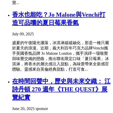
寶...
香水也能吃？Jo Malone與Venchi打
造可品嚐的夏日莓果香氣
July 09, 2025
盛夏的午後陽光灑落，冰淇淋緩緩融化，那是一種只屬
於夏天的浪漫。近期，義大利百年巧克力品牌Venchi攜
手英國香氛品牌 Jo Malone London，攜手演繹一場嗅覺
與味覺交織的戀曲，推出聯名限定口味「夏日莓果」冰
淇淋，將香水的層次感注入甜點，為味蕾帶來全新感官
體驗。靈感來自英倫經典甜點，打造可食...
在時間回聲中，歷史與未來交織： 江
詩丹頓 270 週年《THE QUEST》展
覽紀實
June 20, 2025
sponsor