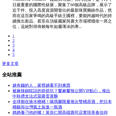
日最重要的國際性錶展，聚集了60個高級品牌，展示了
近千件、投入高度資源開發出的最新珠寶腕錶作品，然
而在這百家爭鳴的高級手錶王國裡，要能跨越時代的持
續推出新品、甚至在頂級藏家與廣大市場裡穩坐一席之
位，這絕對得倚賴每年如履薄冰的專...
1
2
3
4
5
更多文章
全站推薦
越有錢的人，家裡越看不到東西
被麻辣鍋耽誤的烘焙坊？饗麻饗辣公開VIP點心，推出
中秋禮盒法式菠蘿蛋黃酥
全球都在搶水楢桶！噶瑪蘭限量推出雙桶原酒，把日本
桶藝與台灣風土裝進一瓶酒
媽媽養刁他的嘴！黃崇仁開高檔壽司店實現美食信仰