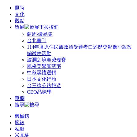
風尚
文化
觀點
策展
商周‧優品集
台北畫刊
114年度原住民族政治受難者口述歷史影像小說改
編徵件活動
波瀾之境窖藏瑰寶
風格美學智慧宅
中秋尋禮選輯
日本文化行旅
台三線公路旅遊
CEO品味學
專欄
搜尋
機械錶
腕錶
私廚
米其林