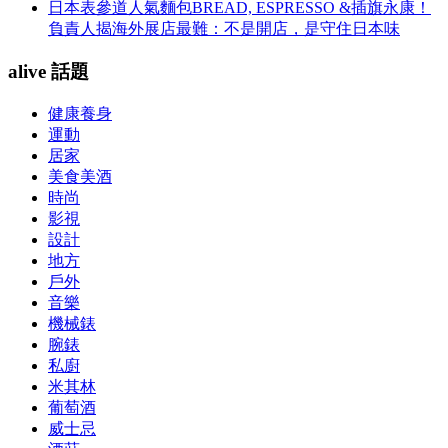
日本表參道人氣麵包BREAD, ESPRESSO &插旗永康！
負責人揭海外展店最難：不是開店，是守住日本味
alive 話題
健康養身
運動
居家
美食美酒
時尚
影視
設計
地方
戶外
音樂
機械錶
腕錶
私廚
米其林
葡萄酒
威士忌