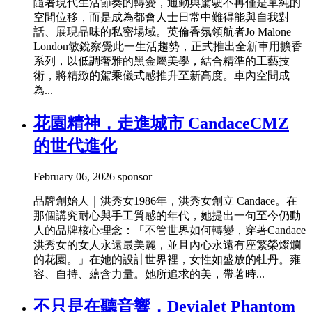
隨著現代生活節奏的轉變，通勤與駕駛不再僅是單純的
空間位移，而是成為都會人士日常中難得能與自我對
話、展現品味的私密場域。英倫香氛領航者Jo Malone
London敏銳察覺此一生活趨勢，正式推出全新車用擴香
系列，以低調奢雅的黑金屬美學，結合精準的工藝技
術，將精緻的駕乘儀式感推升至新高度。車內空間成
為...
花園精神，走進城市 CandaceCMZ
的世代進化
February 06, 2026
sponsor
品牌創始人｜洪秀女1986年，洪秀女創立 Candace。在
那個講究耐心與手工質感的年代，她提出一句至今仍動
人的品牌核心理念：「不管世界如何轉變，穿著Candace
洪秀女的女人永遠最美麗，並且內心永遠有座繁榮燦爛
的花園。」在她的設計世界裡，女性如盛放的牡丹。雍
容、自持、蘊含力量。她所追求的美，帶著時...
不只是在聽音響，Devialet Phantom