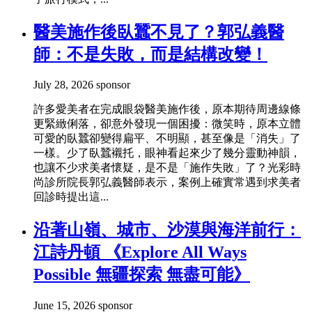
醫美施作後臥蠶不見了？郭弘義醫
師：不是失敗，而是結構改變！
July 28, 2026
sponsor
許多愛美者在完成眼袋醫美施作後，原本期待周邊線條
更緊緻俐落，卻意外發現一個困擾：微笑時，原本立體
可愛的臥蠶卻變得扁平、不明顯，甚至像是「消失」了
一樣。少了臥蠶襯托，眼神看起來少了幾分靈動神韻，
也讓不少求美者懷疑，是不是「施作失敗」了？光彩時
尚診所院長郭弘義醫師表示，案例上確實常遇到求美者
回診時提出這...
沿著山嶺、城市、沙漠與海洋前行：
江詩丹頓 《Explore All Ways
Possible 無疆探索 無盡可能》
June 15, 2026
sponsor