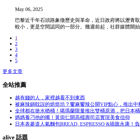
May 06, 2025
巴黎近千年石頭路象徵歷史與革命，近日政府將以瀝青取
較小，更是空間認同的一部分。幾週前起，社群媒體開始
1
2
3
4
5
更多文章
全站推薦
越有錢的人，家裡越看不到東西
被麻辣鍋耽誤的烘焙坊？饗麻饗辣公開VIP點心，推出
全球都在搶水楢桶！噶瑪蘭限量推出雙桶原酒，把日本桶
媽媽養刁他的嘴！黃崇仁開高檔壽司店實現美食信仰
日本表參道人氣麵包BREAD, ESPRESSO &插旗
alive 話題