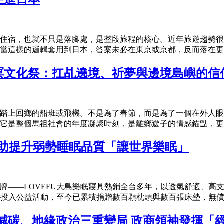
住宿，也就不只是落腳處，是整段旅程的核心。近年旅遊趨勢很
當這樣的邏輯套用到日本，答案未必在東京或京都，反而落在更安
擺暝文化祭：扛乩遶境、祈夢與邊境島嶼的信
踏上回鄉的船班或飛機。不是為了春節，而是為了一個在外人眼
它是整個馬祖社會的年度凝聚時刻，是離鄉遊子的情感錨點，更是
墊 助提升弱勢睡眠品質「讓世界樂眠」
牌——LOVEFU大島樂眠寢具熱銷全台多年，以透氣舒適、高
期投入公益活動，至今已累積捐贈數百顆枕頭與數百張床墊，無償提
、減碳、地緣政治三重變局 政商領袖發揮