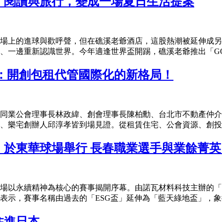
、閱讀與旅行，變成一場夏日生活提案
場上的進球與歡呼聲，但在礁溪老爺酒店，這股熱潮被延伸成另
一邊重新認識世界。今年適逢世界盃開踢，礁溪老爺推出「GOA
：開創包租代管國際化的新格局！
同業公會理事長林政緯、創會理事長陳柏勳、台北市不動產仲介
、樂宅創辦人邱淳孝皆到場見證。從租賃住宅、公會資源、創投到
」於東華球場舉行 長春職業選手與業餘菁
場以永續精神為核心的賽事揭開序幕。由諾瓦材料科技主辦的「
示，賽事名稱由過去的「ESG盃」延伸為「藍天綠地盃」，象徵
住進日本