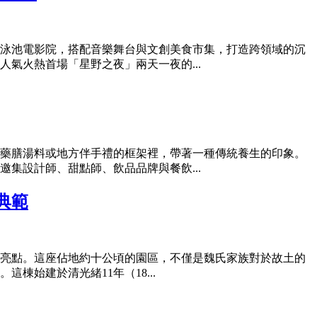
泳池電影院，搭配音樂舞台與文創美食市集，打造跨領域的沉
氣火熱首場「星野之夜」兩天一夜的...
藥膳湯料或地方伴手禮的框架裡，帶著一種傳統養生的印象。
集設計師、甜點師、飲品品牌與餐飲...
典範
化亮點。這座佔地約十公頃的園區，不僅是魏氏家族對於故土的
始建於清光緒11年（18...