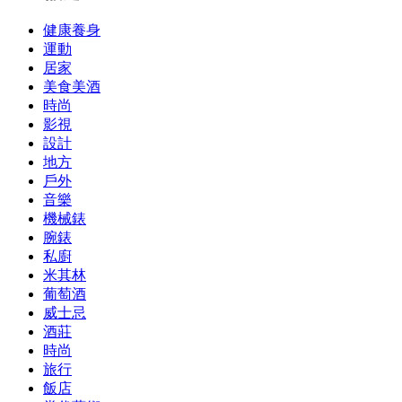
健康養身
運動
居家
美食美酒
時尚
影視
設計
地方
戶外
音樂
機械錶
腕錶
私廚
米其林
葡萄酒
威士忌
酒莊
時尚
旅行
飯店