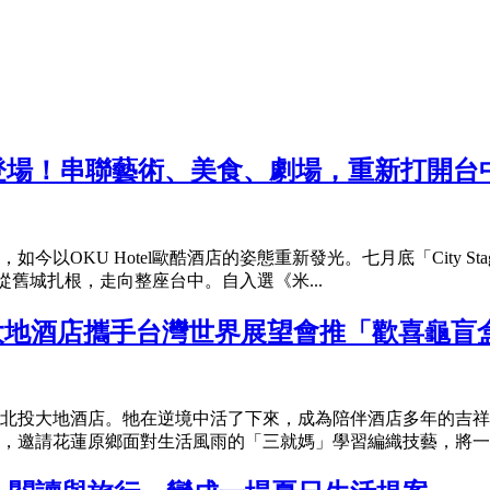
夜」登場！串聯藝術、美食、劇場，重新打開
U Hotel歐酷酒店的姿態重新發光。七月底「City Stage・OK
：從舊城扎根，走向整座台中。自入選《米...
 大地酒店攜手台灣世界展望會推「歡喜龜盲
進了北投大地酒店。牠在逆境中活了下來，成為陪伴酒店多年的吉
，邀請花蓮原鄉面對生活風雨的「三就媽」學習編織技藝，將一綑