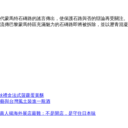
代蒙馬特石磚路的謠言傳出，使保護石路與否的辯論再受關注。
流傳巴黎蒙馬特區充滿魅力的石磚路即將被拆除，並以瀝青混凝土
中秋禮盒法式菠蘿蛋黃酥
藝與台灣風土裝進一瓶酒
永康！負責人揭海外展店最難：不是開店，是守住日本味