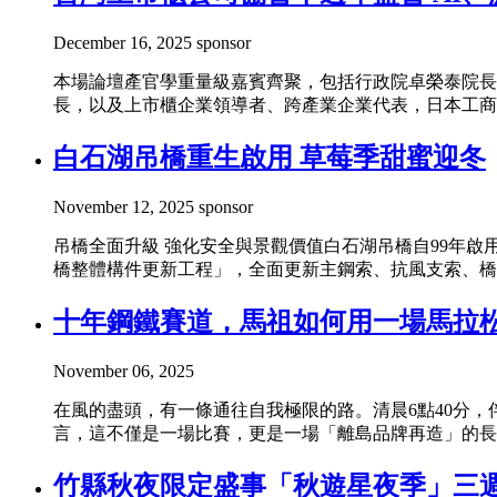
December 16, 2025
sponsor
本場論壇產官學重量級嘉賓齊聚，包括行政院卓榮泰院長
長，以及上市櫃企業領導者、跨產業企業代表，日本工商
白石湖吊橋重生啟用 草莓季甜蜜迎冬
November 12, 2025
sponsor
吊橋全面升級 強化安全與景觀價值白石湖吊橋自99年啟
橋整體構件更新工程」，全面更新主鋼索、抗風支索、橋面
十年鋼鐵賽道，馬祖如何用一場馬拉
November 06, 2025
在風的盡頭，有一條通往自我極限的路。清晨6點40分
言，這不僅是一場比賽，更是一場「離島品牌再造」的長
竹縣秋夜限定盛事「秋遊星夜季」三週