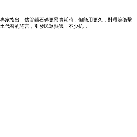
專家指出，儘管鋪石磚更昂貴耗時，但能用更久，對環境衝擊
代替的謠言，引發民眾熱議，不少抗...