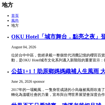
地方
首頁
風尚
地方
OKU Hotel「城市舞台．點亮之
August 04, 2026
位於台中中區，曾經承載一整個世代消費記憶的櫻田百貨，如今以OK
動，是OKU Hotel城市文化系列邁入新階段的重要宣示
公益1+1！助原鄉媽媽織補人生風雨
June 26, 2026
sponsor
2017年的一場颱風，一隻身世成謎的小烏龜被風雨吹
轉化為溫暖社會的力量，宣布與台灣世界展望會深度合作