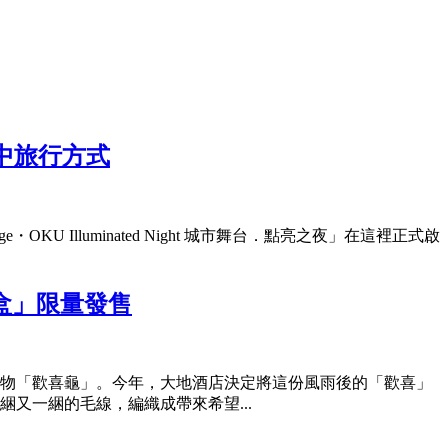
台中旅行方式
U Illuminated Night 城市舞台．點亮之夜」在這裡正式啟
盒」限量發售
祥物「歡喜龜」。今年，大地酒店決定將這份風雨後的「歡喜」
又一綑的毛線，編織成帶來希望...