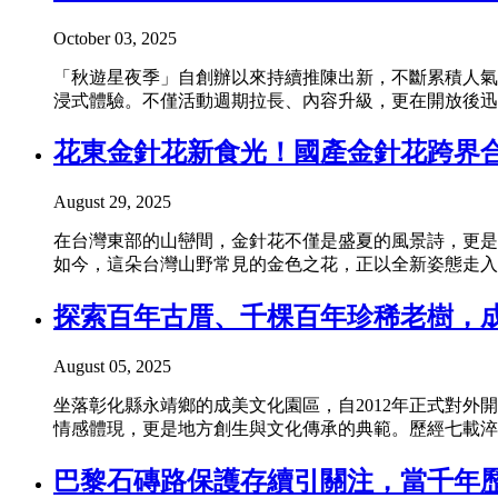
October 03, 2025
「秋遊星夜季」自創辦以來持續推陳出新，不斷累積人氣
浸式體驗。不僅活動週期拉長、內容升級，更在開放後迅
花東金針花新食光！國產金針花跨界
August 29, 2025
在台灣東部的山巒間，金針花不僅是盛夏的風景詩，更是
如今，這朵台灣山野常見的金色之花，正以全新姿態走入
探索百年古厝、千棵百年珍稀老樹，
August 05, 2025
坐落彰化縣永靖鄉的成美文化園區，自2012年正式對
情感體現，更是地方創生與文化傳承的典範。歷經七載淬鍊
巴黎石磚路保護存續引關注，當千年