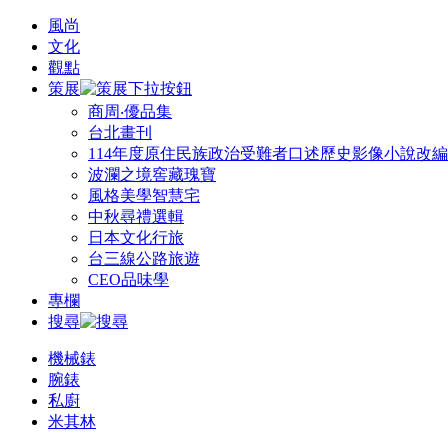
風尚
文化
觀點
策展
商周‧優品集
台北畫刊
114年度原住民族政治受難者口述歷史影像小說改
波瀾之境窖藏瑰寶
風格美學智慧宅
中秋尋禮選輯
日本文化行旅
台三線公路旅遊
CEO品味學
專欄
搜尋
機械錶
腕錶
私廚
米其林