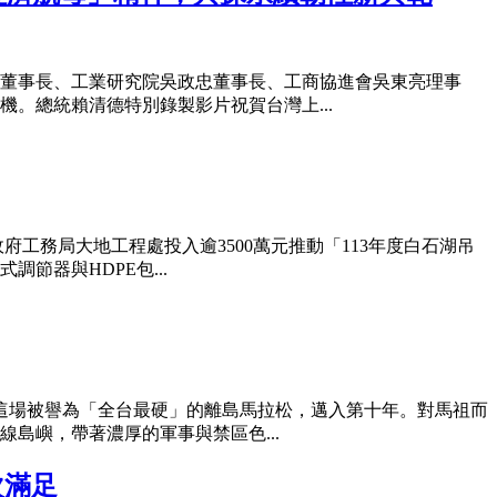
董事長、工業研究院吳政忠董事長、工商協進會吳東亮理事
。總統賴清德特別錄製影片祝賀台灣上...
工務局大地工程處投入逾3500萬元推動「113年度白石湖吊
器與HDPE包...
—這場被譽為「全台最硬」的離島馬拉松，邁入第十年。對馬祖而
島嶼，帶著濃厚的軍事與禁區色...
次滿足