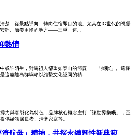
清楚，從景點導向，轉向住宿即目的地。尤其在IG世代的視覺
靜、節奏更慢的地方——三重。這...
仰熱情
中或許陌生，對馬祖人卻重如泰山的節慶——「擺暝」。這樣
這座離島群嶼賴以維繫文化認同的精...
支撐力與客製化為特色，品牌核心概念主打「讓世界樂眠」，至
供給獨居長者、清寒家庭等...
「經濟航母」精神，共探永續韌性新典範