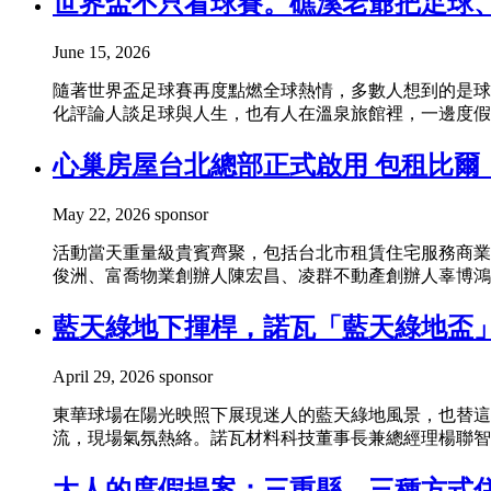
世界盃不只看球賽。礁溪老爺把足球
June 15, 2026
隨著世界盃足球賽再度點燃全球熱情，多數人想到的是球
化評論人談足球與人生，也有人在溫泉旅館裡，一邊度假、
心巢房屋台北總部正式啟用 包租比爾
May 22, 2026
sponsor
活動當天重量級貴賓齊聚，包括台北市租賃住宅服務商業
俊洲、富喬物業創辦人陳宏昌、凌群不動產創辦人辜博鴻
藍天綠地下揮桿，諾瓦「藍天綠地盃
April 29, 2026
sponsor
東華球場在陽光映照下展現迷人的藍天綠地風景，也替這
流，現場氣氛熱絡。諾瓦材料科技董事長兼總經理楊聯智表
大人的度假提案：三重縣，三種方式