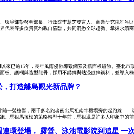
、環境部彭啓明部長、行政院李慧芝發言人、商業研究院許添財
界代表等多位貴賓均親自蒞臨，共同洞悉全球趨勢、掌握永續商機
用以來已逾15年，長年風雨侵蝕導致鋼索及橋面板鏽蝕。臺北市政府
板、護欄與造型龍骨，採用不銹鋼與熱浸鍍鋅鋼料，並導入橋式調節
松，打造離島觀光新品牌？
，伴隨一聲槍響，兩千多名跑者衝出馬祖南竿機場旁的起跑線—
跑。馬祖馬拉松的策略轉型十年前，馬祖還是許多人印象中的前線
連環登場， 露營、泳池電影院到追星 一