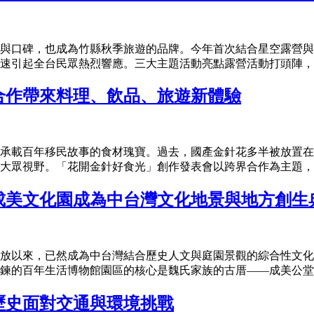
與口碑，也成為竹縣秋季旅遊的品牌。今年首次結合星空露營與
速引起全台民眾熱烈響應。三大主題活動亮點露營活動打頭陣，人
合作帶來料理、飲品、旅遊新體驗
承載百年移民故事的食材瑰寶。過去，國產金針花多半被放置在
大眾視野。「花開金針好食光」創作發表會以跨界合作為主題，邀
成美文化園成為中台灣文化地景與地方創生
外開放以來，已然成為中台灣結合歷史人文與庭園景觀的綜合性文
的百年生活博物館園區的核心是魏氏家族的古厝——成美公堂。這棟
歷史面對交通與環境挑戰