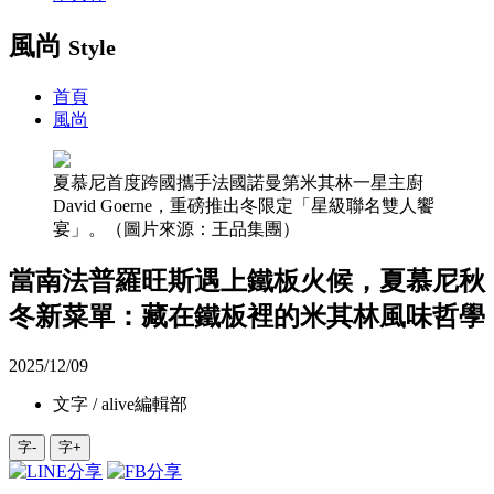
風尚
Style
首頁
風尚
夏慕尼首度跨國攜手法國諾曼第米其林一星主廚
David Goerne，重磅推出冬限定「星級聯名雙人饗
宴」。（圖片來源：王品集團）
當南法普羅旺斯遇上鐵板火候，夏慕尼秋
冬新菜單：藏在鐵板裡的米其林風味哲學
2025/12/09
文字 / alive編輯部
字-
字+