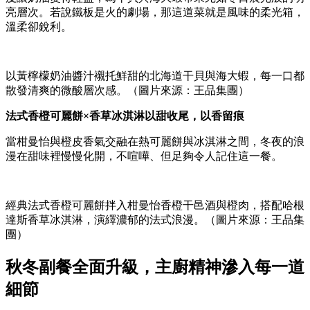
亮層次。若說鐵板是火的劇場，那這道菜就是風味的柔光箱，
溫柔卻銳利。
以黃檸檬奶油醬汁襯托鮮甜的北海道干貝與海大蝦，每一口都
散發清爽的微酸層次感。（圖片來源：王品集團）
法式香橙可麗餅×香草冰淇淋以甜收尾，以香留痕
當柑曼怡與橙皮香氣交融在熱可麗餅與冰淇淋之間，冬夜的浪
漫在甜味裡慢慢化開，不喧嘩、但足夠令人記住這一餐。
經典法式香橙可麗餅拌入柑曼怡香橙干邑酒與橙肉，搭配哈根
達斯香草冰淇淋，演繹濃郁的法式浪漫。（圖片來源：王品集
團）
秋冬副餐全面升級，主廚精神滲入每一道
細節