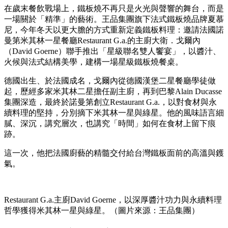
在歲末餐飲戰場上，鐵板燒不再只是火光與聲響的舞台，而是
一場關於「精準」的藝術。王品集團旗下法式鐵板燒品牌夏慕
尼，今年冬天以更大膽的方式重新定義鐵板料理：邀請法國諾
曼第米其林一星餐廳Restaurant G.a.的主廚大衛．戈爾內
（David Goerne）聯手推出「星級聯名雙人饗宴」，以醬汁、
火候與法式結構美學，建構一場星級鐵板燒餐桌。
德國出生、於法國成名，戈爾內從德國漢堡二星餐廳學徒做
起，歷經多家米其林二星擔任副主廚，再到巴黎Alain Ducasse
集團深造，最終於諾曼第創立Restaurant G.a.，以對食材與永
續料理的堅持，分別摘下米其林一星與綠星。他的風味語言細
膩、深沉，講究層次，也講究「時間」如何在食材上留下痕
跡。
這一次，他把法國廚藝的精髓交付給台灣鐵板面前的高溫與鑊
氣。
Restaurant G.a.主廚David Goerne，以深厚醬汁功力與永續料理
哲學獲得米其林一星與綠星。（圖片來源：王品集團）