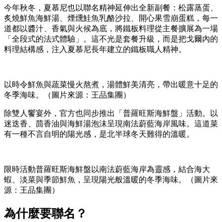
今年秋冬，夏慕尼也以聯名精神延伸出全新副餐：松露蒸蛋、
炙燒鮮魚海鮮湯、煙燻鮭魚乳酪沙拉、開心果雪崩蛋糕，每一
道都以醬汁、香氣與火候為底，將鐵板料理從主餐擴展為一場
「全段式的法式體驗」。這不光是套餐升級，而是把戈爾內的
料理結構感，注入夏慕尼長年建立的鐵板職人精神。
以時令鮮魚與蔬菜慢火熬煮，湯體鮮美清亮，帶出暖意十足的
冬季海味。（圖片來源：王品集團）
除雙人饗宴外，官方也同步推出「普羅旺斯海鮮盤」活動。以
迷迭香、茴香油與海鮮湯泡沫呈現南法蔚藍海岸風味。這道菜
有一種不言自明的陽光感，是北半球冬天難得的溫暖。
限時活動普羅旺斯海鮮盤以南法蔚藍海岸為靈感，結合海大
蝦、淡菜與季節鮮魚，呈現陽光般溫暖的冬季海味。（圖片來
源：王品集團）
為什麼要聯名？