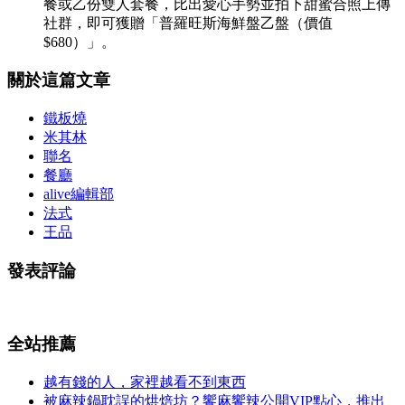
餐或乙份雙人套餐，比出愛心手勢並拍下甜蜜合照上傳
社群，即可獲贈「普羅旺斯海鮮盤乙盤（價值
$680）」。
關於這篇文章
鐵板燒
米其林
聯名
餐廳
alive編輯部
法式
王品
發表評論
全站推薦
越有錢的人，家裡越看不到東西
被麻辣鍋耽誤的烘焙坊？饗麻饗辣公開VIP點心，推出