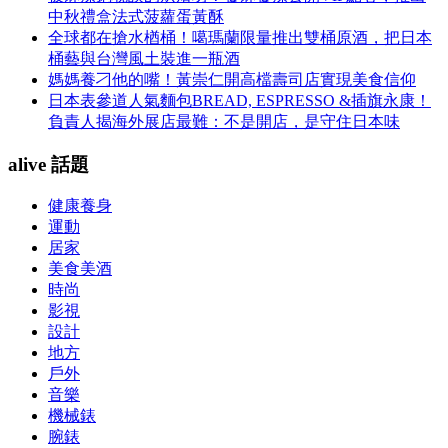
中秋禮盒法式菠蘿蛋黃酥
全球都在搶水楢桶！噶瑪蘭限量推出雙桶原酒，把日本
桶藝與台灣風土裝進一瓶酒
媽媽養刁他的嘴！黃崇仁開高檔壽司店實現美食信仰
日本表參道人氣麵包BREAD, ESPRESSO &插旗永康！
負責人揭海外展店最難：不是開店，是守住日本味
alive 話題
健康養身
運動
居家
美食美酒
時尚
影視
設計
地方
戶外
音樂
機械錶
腕錶