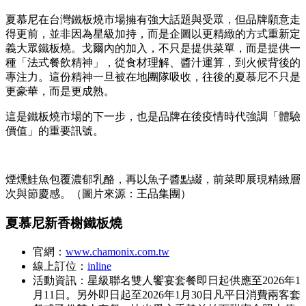
夏慕尼在台灣鐵板燒市場擁有強大話題與受眾，但品牌願意走
得更前，並非因為星級加持，而是企圖以更精緻的方式重新定
義大眾鐵板燒。戈爾內的加入，不只是提供菜單，而是提供一
種「法式餐飲精神」，從食材理解、醬汁運算，到火候背後的
專注力。這份精神一旦被在地團隊吸收，往後的夏慕尼不只是
更豪華，而是更成熟。
這是鐵板燒市場的下一步，也是品牌在後疫情時代強調「體驗
價值」的重要訊號。
煙燻鮭魚包覆濃郁乳酪，再以魚子醬點綴，前菜即展現精緻層
次與節慶感。（圖片來源：王品集團）
夏慕尼新香榭鐵板燒
官網：
www.chamonix.com.tw
線上訂位：
inline
活動資訊：星級聯名雙人饗宴套餐即日起供應至2026年1
月11日。另外即日起至2026年1月30日凡平日消費兩客套