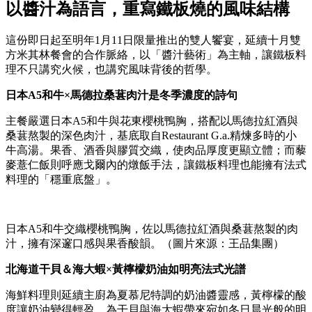
以醬汁為語言，重寫鐵板燒的風味結構
這份即日起至明年1月11日限量推出的雙人饗宴，延續十月雙
方米其林餐會的合作脈絡，以「醬汁藝術」為主軸，讓鐵板料
理不只講究火候，也講究風味背後的哲學。
日本A5和牛×馬德拉桑葚肉汁是冬季濃度的詩句
主餐嚴選日本A5和牛與花東櫻桃鴨胸，搭配以馬德拉紅酒與
桑葚熬製的深色肉汁，基底取自Restaurant G.a.精煉多時的小
牛高湯。果香、酒香與膠質交織，使肉品厚度更顯立體；而藜
麥薏仁飯則呼應戈爾內的燉飯手法，讓鐵板料理也能擁有法式
料理的「穩重底盤」。
日本A5和牛交織櫻桃鴨胸，佐以馬德拉紅酒與桑葚熬製的肉
汁，擁有深邃口感與果香酸韻。（圖片來源：王品集團）
北海道干貝＆海大蝦×黃檸檬奶油如明亮法式光譜
海鮮料理則延續主廚為夏慕尼特調的奶油醬靈感，黃檸檬的酸
度讓奶油變得輕盈，為干貝與海大蝦帶來宛如冬日晨光般的明