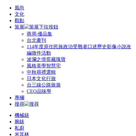
風尚
文化
觀點
策展
商周‧優品集
台北畫刊
114年度原住民族政治受難者口述歷史影像小說改
編徵件活動
波瀾之境窖藏瑰寶
風格美學智慧宅
中秋尋禮選輯
日本文化行旅
台三線公路旅遊
CEO品味學
專欄
搜尋
機械錶
腕錶
私廚
米其林