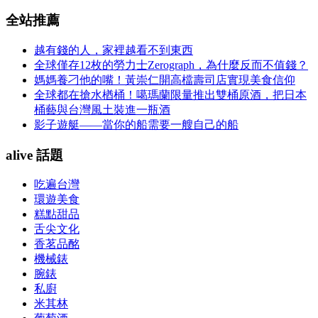
全站推薦
越有錢的人，家裡越看不到東西
全球僅存12枚的勞力士Zerograph，為什麼反而不值錢？
媽媽養刁他的嘴！黃崇仁開高檔壽司店實現美食信仰
全球都在搶水楢桶！噶瑪蘭限量推出雙桶原酒，把日本
桶藝與台灣風土裝進一瓶酒
影子遊艇——當你的船需要一艘自己的船
alive 話題
吃遍台灣
環遊美食
糕點甜品
舌尖文化
香茗品酩
機械錶
腕錶
私廚
米其林