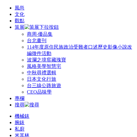
風尚
文化
觀點
策展
商周‧優品集
台北畫刊
114年度原住民族政治受難者口述歷史影像小說改
編徵件活動
波瀾之境窖藏瑰寶
風格美學智慧宅
中秋尋禮選輯
日本文化行旅
台三線公路旅遊
CEO品味學
專欄
搜尋
機械錶
腕錶
私廚
米其林