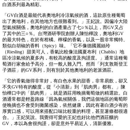
白酒系列最為精彩。
「GV白酒是最能代表奧地利冷涼氣候的酒，這款原生種葡萄
出了奧地利，在其他地方也很難看到。」王妃說。因偏冷大陸
型氣候關係，奧地利的白酒產量占了七○％以上，而GV又占
了其中的三○％。台灣酒研學院創辦人陳怡樺說，奧地利GV
的最大特色，在於有柑橘、檸檬的香氣，以及一股非常獨特、
類似白胡椒的香料（Spicy）味。「它不像德國麗絲玲
（Riesling）甜美可人，香氣比較像法國夏布利（Chablis）地
區冷涼氣候的夏多內，有較高的酸度及拘謹度。」通常這種葡
萄酒行家會給予高分，但一般人難入門。然而「列支敦斯登王
子酒莊」的GV系列，則有別於其他奧地利的老派酒莊。
「它的香氣做得非常好，有白色水果的甜香，非常易飲，卻又
不失GV特有的酸度，從『小清新』到『肌肉男』都有。」陳
怡樺口中的「肌肉男」，就是酒莊用晚摘葡萄做的精選款。白
酒通常都是輕盈路線「因為氣候關係，我們這個地區的葡萄即
使晚摘也不會受到黴菌感染，依然健康，因此有著白酒少有的
厚實口感，可以用來搭配口味比較重的料理，甚至薯條都很適
合。」王妃笑說。我覺得可愛的王妃也好比他們酒莊釀的
GV，本以為會很拘謹，卻是意外平易近人，清新優雅。