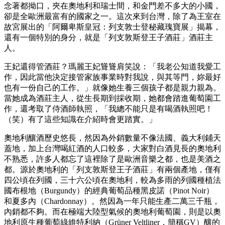
念著都拗口，夾在奧地利和瑞士間，和金門差不多大的小國，
卻是全歐洲最富有的國家之一。這次來到台灣，除了為王室在
故宮展出的「阿爾卑斯皇冠：列支敦士登秘藏瑰寶展」揭幕，
還有一個特別的身分，就是「列支敦斯登王子酒莊」酒莊主
人。
王妃還得管酒莊？瑪麗王妃聳聳肩笑說：「我老公知道我愛工
作，因此當他決定接管家族事業時對我說，與其等門，妳最好
也有一份自己的工作。」就像她生養三個孩子都是親力親為。
當她成為酒莊主人，從生長期到採收期，她都會踏進葡萄園工
作，還考取了侍酒師執照，「我總不能只是有喝酒執照吧！
（笑）有了這些知識在介紹時會更踏實。」
奧地利釀酒歷史悠長，然因為外銷數量不像法國、義大利鋪天
蓋地，加上台灣喝紅酒的人口較多，大家對白酒見長的奧地利
不熟悉，許多人都忘了這裡除了是歐洲音樂之都，也是美酒之
都。源於奧地利的「列支敦斯登王子酒莊」有兩個產地，僅有
四公頃在列國，三十六公頃在奧地利，較為多雨的列國種植法
國布根地（Burgundy）的經典葡萄品種黑皮諾（Pinot Noir）
和夏多內（Chardonnay）。然因為一年只能生產二萬三千瓶，
內銷都不夠。而在極端大陸型氣候的奧地利葡萄園，則是以奧
地利原生種葡萄綠維特利納（Grüner Veltliner，簡稱GV）釀的