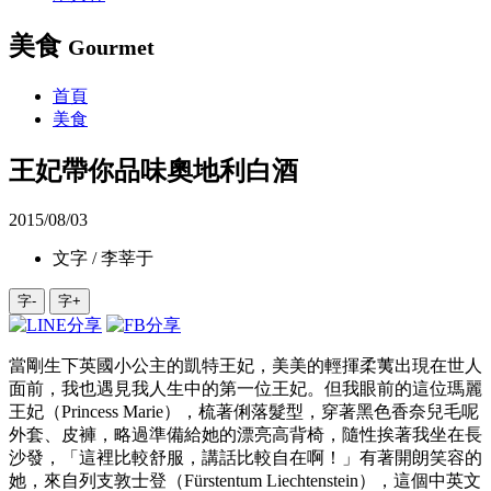
美食
Gourmet
首頁
美食
王妃帶你品味奧地利白酒
2015/08/03
文字 / 李莘于
字-
字+
當剛生下英國小公主的凱特王妃，美美的輕揮柔荑出現在世人
面前，我也遇見我人生中的第一位王妃。但我眼前的這位瑪麗
王妃（Princess Marie），梳著俐落髮型，穿著黑色香奈兒毛呢
外套、皮褲，略過準備給她的漂亮高背椅，隨性挨著我坐在長
沙發，「這裡比較舒服，講話比較自在啊！」有著開朗笑容的
她，來自列支敦士登（Fürstentum Liechtenstein），這個中英文