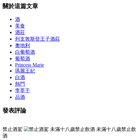
關於這篇文章
酒
美食
酒莊
列支敦斯登王子酒莊
奧地利
白葡萄酒
葡萄酒
Princess Marie
瑪麗王妃
白酒
熱門
李莘于
品酒
發表評論
禁止酒駕
未滿十八歲禁止飲
酒