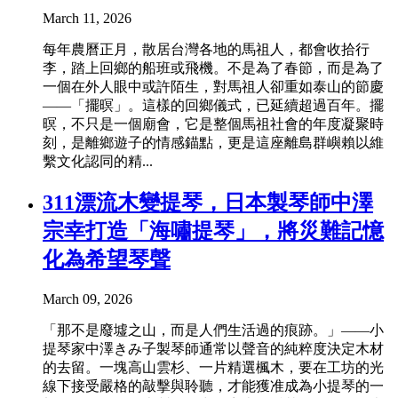
March 11, 2026
每年農曆正月，散居台灣各地的馬祖人，都會收拾行
李，踏上回鄉的船班或飛機。不是為了春節，而是為了
一個在外人眼中或許陌生，對馬祖人卻重如泰山的節慶
——「擺暝」。這樣的回鄉儀式，已延續超過百年。擺
暝，不只是一個廟會，它是整個馬祖社會的年度凝聚時
刻，是離鄉遊子的情感錨點，更是這座離島群嶼賴以維
繫文化認同的精...
311漂流木變提琴，日本製琴師中澤
宗幸打造「海嘯提琴」，將災難記憶
化為希望琴聲
March 09, 2026
「那不是廢墟之山，而是人們生活過的痕跡。」——小
提琴家中澤きみ子製琴師通常以聲音的純粹度決定木材
的去留。一塊高山雲杉、一片精選楓木，要在工坊的光
線下接受嚴格的敲擊與聆聽，才能獲准成為小提琴的一