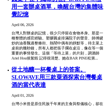
用一套辦桌酒單，喚醒台灣的集體味
覺記憶
April 06, 2026
台灣人對辦桌的記憶，很少只停留在食物本身。那是一
種整體的感官經驗。塑膠圓桌排滿院子的聲音、師傅鏟
炒的油香飄過整條街、熱鬧中偶有的靜默等，待主菜上
桌前的幾秒鐘，所有人都把筷子擱在桌沿，像在等一個
重要的事情發生。這個「等待上菜」的片刻，調酒師
Ariel Hou侯絮銨 記得很清楚。她在BAR PINE松第...
從土地釀一杯餐桌上的答案。
SLOWAVE用三款粟酒探索台灣餐桌
酒的當代表達
April 01, 2026
台灣小米曾是原住民族千年來的主食與祭儀核心，卻在