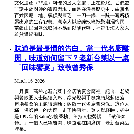
文化遺產（非遺）料理的迷人之處，正在於此。它們並
非誕生於廚師的靈感閃現，而是在漫長歷史中，由無名
百姓因應土地、氣候與匱乏，一刀一鍋、一醃一曬所積
累出來的生存智慧。湖南人以鹽醃辣椒抵禦潮濕梅雨，
苗疆山民因鹽源取得不易而以酸代鹽，福建沿海人家以
乾貨濃縮海味...
味道是最長情的告白。當一代名廚離
開，味道如何留下？老新台菜以一桌
「回味饗宴」致敬曾秀保
March 16, 2026
二月底，高雄老新台菜十全店的宴會廳裡，記者、老饕
與餐飲圈人士陸續入席，鎂光燈與手機鏡頭此起彼落。
這場餐會的主題很清晰：致敬一代名廚曾秀保。這位人
稱「保師傅」的大廚，走了快兩年。眾人舉杯時，杯中
是1997年的Salon沙龍香檳。主持人輕聲說：「敬保師
傅。」一個人已經離開，味道還在開席前，老新台菜品
牌長...