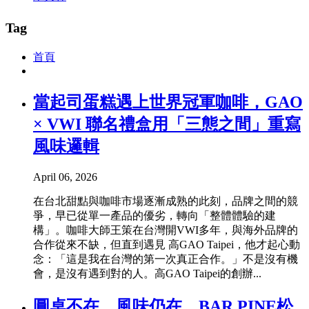
Tag
首頁
當起司蛋糕遇上世界冠軍咖啡，GAO
× VWI 聯名禮盒用「三態之間」重寫
風味邏輯
April 06, 2026
在台北甜點與咖啡市場逐漸成熟的此刻，品牌之間的競
爭，早已從單一產品的優劣，轉向「整體體驗的建
構」。咖啡大師王策在台灣開VWI多年，與海外品牌的
合作從來不缺，但直到遇見 高GAO Taipei，他才起心動
念：「這是我在台灣的第一次真正合作。」不是沒有機
會，是沒有遇到對的人。高GAO Taipei的創辦...
圓桌不在，風味仍在。BAR PINE松