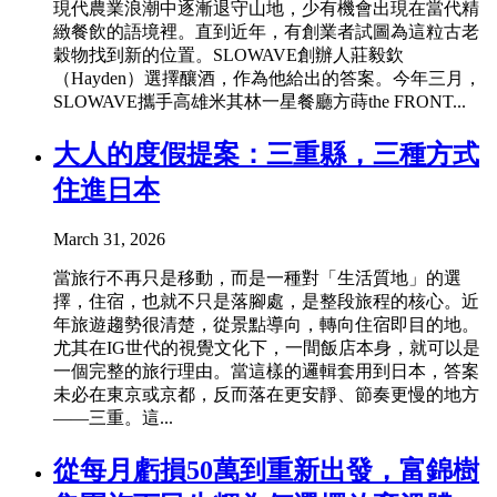
現代農業浪潮中逐漸退守山地，少有機會出現在當代精
緻餐飲的語境裡。直到近年，有創業者試圖為這粒古老
穀物找到新的位置。SLOWAVE創辦人莊毅欽
（Hayden）選擇釀酒，作為他給出的答案。今年三月，
SLOWAVE攜手高雄米其林一星餐廳方蒔the FRONT...
大人的度假提案：三重縣，三種方式
住進日本
March 31, 2026
當旅行不再只是移動，而是一種對「生活質地」的選
擇，住宿，也就不只是落腳處，是整段旅程的核心。近
年旅遊趨勢很清楚，從景點導向，轉向住宿即目的地。
尤其在IG世代的視覺文化下，一間飯店本身，就可以是
一個完整的旅行理由。當這樣的邏輯套用到日本，答案
未必在東京或京都，反而落在更安靜、節奏更慢的地方
——三重。這...
從每月虧損50萬到重新出發，富錦樹