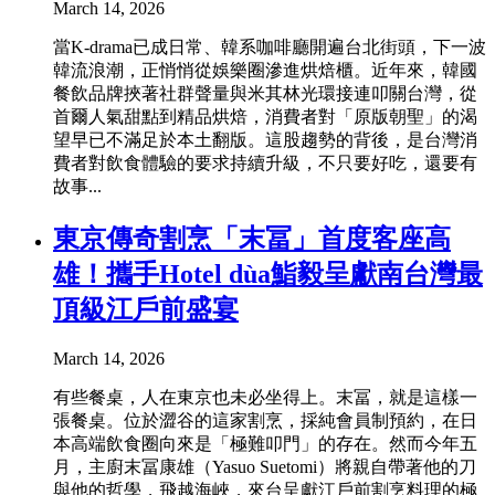
March 14, 2026
當K-drama已成日常、韓系咖啡廳開遍台北街頭，下一波
韓流浪潮，正悄悄從娛樂圈滲進烘焙櫃。近年來，韓國
餐飲品牌挾著社群聲量與米其林光環接連叩關台灣，從
首爾人氣甜點到精品烘焙，消費者對「原版朝聖」的渴
望早已不滿足於本土翻版。這股趨勢的背後，是台灣消
費者對飲食體驗的要求持續升級，不只要好吃，還要有
故事...
東京傳奇割烹「末冨」首度客座高
雄！攜手Hotel dùa鮨毅呈獻南台灣最
頂級江戶前盛宴
March 14, 2026
有些餐桌，人在東京也未必坐得上。末冨，就是這樣一
張餐桌。位於澀谷的這家割烹，採純會員制預約，在日
本高端飲食圈向來是「極難叩門」的存在。然而今年五
月，主廚末冨康雄（Yasuo Suetomi）將親自帶著他的刀
與他的哲學，飛越海峽，來台呈獻江戶前割烹料理的極