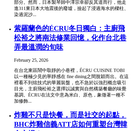
部分。然而，日本製琴師中澤宗幸卻反其道而行，他走
進311東日本大地震後的廢墟，撿起了浸過海水的樑柱、
染過泥沙...
紫羅蘭色的ÉCRU冬日獨白：主廚飛
松裕之將南法修業回憶，化作台北巷
弄最溫潤的旬味
February 25, 2026
在台北東區鬧中取靜的小巷裡，ÉCRU CUISINE TOBI
以一種極少見的寧靜感在 fine dining之間脫穎而出。在這
裡看不到炫技式的華麗裝盤，也不急於以強烈概念吸引
目光，主廚飛松裕之選擇以誠實與自然構築餐廳的味覺
基調。ÉCRU在法文中意為米白、原色，象徵著一種不
加修飾...
炸雞不只是快餐，而是社交的起點，
BHC炸雞信義ATT店如何重塑台灣韓