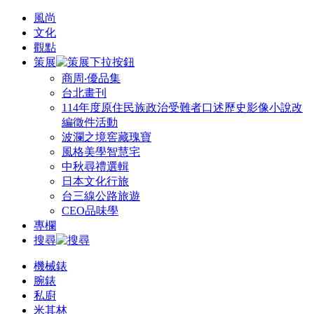
風尚
文化
觀點
策展
商周‧優品集
台北畫刊
114年度原住民族政治受難者口述歷史影像小說改
編徵件活動
波瀾之境窖藏瑰寶
風格美學智慧宅
中秋尋禮選輯
日本文化行旅
台三線公路旅遊
CEO品味學
專欄
搜尋
機械錶
腕錶
私廚
米其林