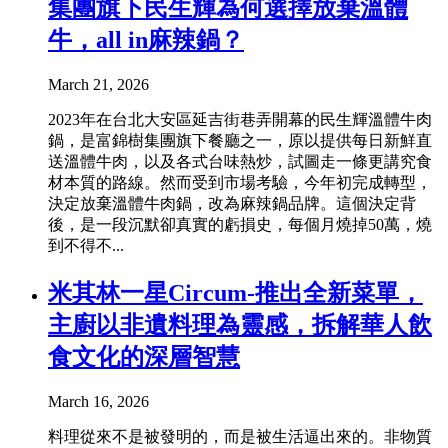
集團旗下民生輝為何選擇放棄溫體
牛，all in麻辣鍋？
March 21, 2026
2023年在台北大安區延吉街巷弄開幕的民生輝溫體牛肉
鍋，是富錦樹集團旗下餐廳之一，原以提供每日新鮮直
送溫體牛肉，以及各式台味熱炒，試圖走一條更講究食
材本質的路線。然而受到市場考驗，今年初完成轉型，
決定放棄溫體牛肉鍋，改為麻辣鍋品牌。這個決定背
後，是一段沉默卻真實的虧損史，每個月燒掉50萬，燒
到不得不...
米其林一星Circum-推出全新菜單，
主廚以非遺料理為靈感，拆解華人飲
食文化的深層智慧
March 16, 2026
料理從來不是被發明的，而是被生活逼出來的。非物質