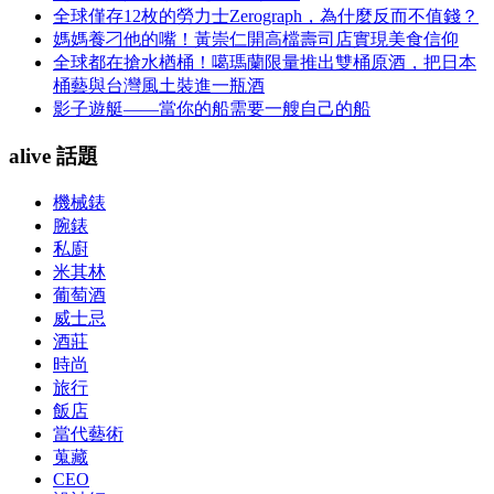
全球僅存12枚的勞力士Zerograph，為什麼反而不值錢？
媽媽養刁他的嘴！黃崇仁開高檔壽司店實現美食信仰
全球都在搶水楢桶！噶瑪蘭限量推出雙桶原酒，把日本
桶藝與台灣風土裝進一瓶酒
影子遊艇——當你的船需要一艘自己的船
alive 話題
機械錶
腕錶
私廚
米其林
葡萄酒
威士忌
酒莊
時尚
旅行
飯店
當代藝術
蒐藏
CEO