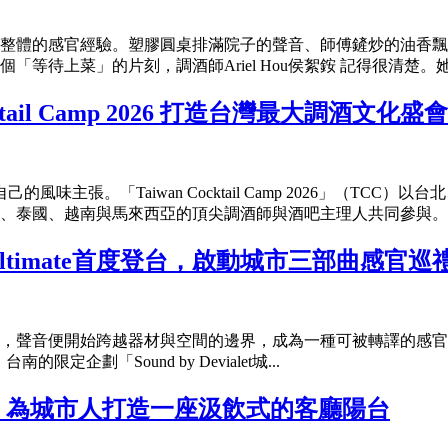
整體的感官經驗。塑膠圓桌排滿院子的聲音、師傅鏟炒的油香飄
上菜」的片刻，調酒師Ariel Hou侯絮銨 記得很清楚。她在BA
tail Camp 2026 打造台灣最大調酒文化盛會
主張。「Taiwan Cocktail Camp 2026」（TC
、泰國、越南與馬來西亞的頂尖調酒師與酒吧主理人共同參與。這.
om Ultimate首度登台，啟動城市三部曲感官巡
音便開始跨越器材與空間的邊界，成為一種可被轉譯的感官語言。法國精
的限定企劃「Sound by Devialet城...
會，為城市人打造一座汲飲式的客廳陽台