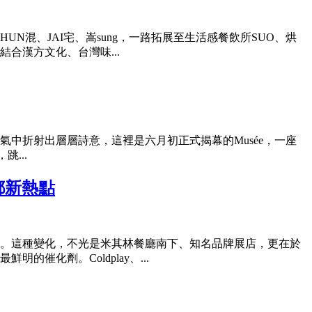
混、JAI宅、嵩sung，一路拓展至生活感餐飲所SUO、烘
合漢方文化、台灣味...
折射出層層詩意，這裡是六月初正式揭幕的Musée，一座
跳...
港都新熱點
。這種變化，不光是米其林餐廳南下、知名品牌展店，更在於
化劑。Coldplay、...