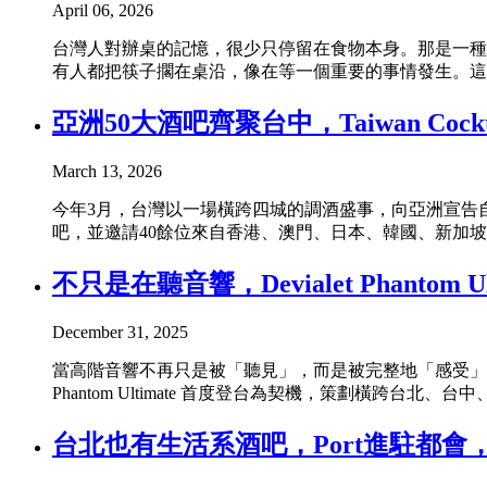
April 06, 2026
台灣人對辦桌的記憶，很少只停留在食物本身。那是一種
有人都把筷子擱在桌沿，像在等一個重要的事情發生。這個「等待
亞洲50大酒吧齊聚台中，Taiwan Cock
March 13, 2026
今年3月，台灣以一場橫跨四城的調酒盛事，向亞洲宣告自己的風味
吧，並邀請40餘位來自香港、澳門、日本、韓國、新加坡
不只是在聽音響，Devialet Phant
December 31, 2025
當高階音響不再只是被「聽見」，而是被完整地「感受」，聲
Phantom Ultimate 首度登台為契機，策劃橫跨台北、台中、台南
台北也有生活系酒吧，Port進駐都