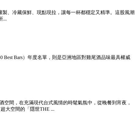
業系統預先釀製、冷藏保鮮、現點現拉，讓每一杯都穩定又精準。這股風潮
..
’s 50 Best Bars）年度名單，則是亞洲地區對雞尾酒品味最具權威
態餐酒空間，在充滿現代台式風情的時髦氣氛中，從晚餐到宵夜，
間的「隱世THE ...