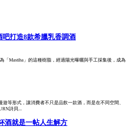
 House酒吧打造8款希臘乳香調酒
地人稱為「Mastiha」的這種樹脂，經過陽光曝曬與手工採集後，成為
城市漫遊等形式，讓消費者不只是品飲一款酒，而是在不同空間、
N詩貝...
杯酒就是一帖人生解方