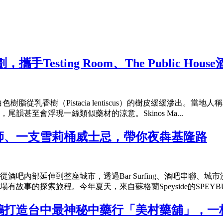
定企劃，攜手Testing Room、The Public
脂從乳香樹（Pistacia lentiscus）的樹皮緩緩滲出。當
甚至會浮現一絲類似藥材的涼意。Skinos Ma...
師、一支雪莉桶威士忌，帶你夜犇基隆路
吧內部延伸到整座城市，透過Bar Surfing、酒吧串聯、
的探索旅程。今年夏天，來自蘇格蘭Speyside的SPEYBUR
鴻打造台中最神秘中藥行「美村藥舖」，一