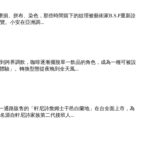
磨損、拼布、染色，那些時間留下的紋理被藝術家B.S.P重新詮
。小安在亞洲調...
到跨界調飲，咖啡逐漸擺脫單一飲品的角色，成為一種可被設
驗」。轉換型態從夜晚到全天風...
單一通路販售的「軒尼詩詹姆士干邑白蘭地」在台全面上市，為
源自軒尼詩家族第二代接班人...