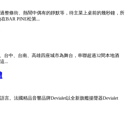
過整條街、熱鬧中偶有的靜默等，待主菜上桌前的幾秒鐘，所
R PINE松第...
C）以台北、台中、台南、高雄四座城市為舞台，串聯超過32間本地酒
..
禮
品音響品牌Devialet以全新旗艦揚聲器Devialet