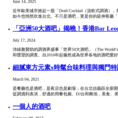
June 14, 2025
近年歐美城市掀起一股「Draft Cocktail（汲飲式
如今也悄然吹進台北。不只是酒吧，更是你的延伸客廳「Po
「亞洲50大酒吧」揭曉！香港Bar L
July 17, 2024
沛綠雅贊助的調酒界盛事「世界50大酒吧」（The World\'s
和聲望的調查。自2016年起儼然成為世界各地的酒吧愛好
細膩東方元素x時髦台味料理與獨門特
March 04, 2021
是餐廳也是酒吧，是夜店也是劇場；在台北信義區全新開幕
從調酒到表演，舒適的用餐包廂、DJ台和舞池，美食、美
一個人的酒吧