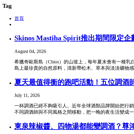
Tag
首頁
Skinos Mastiha Spirit推出期間限
August 04, 2026
希臘奇歐斯島（Chios）的山坡上，每年夏末會有一種乳白色樹
島上最珍貴的自然原料，清新帶松木、草本與淡淡礦物感，尾韻
夏天最值得衝的跑吧活動！五位調酒
July 11, 2026
一杯調酒已經不夠吸引人。近年全球酒類品牌開始把行銷從酒
不同調酒師與不同風格之間移動，把一晚的夜生活變成一場有故事
東泉辣椒醬、四物湯都能變調酒？尊