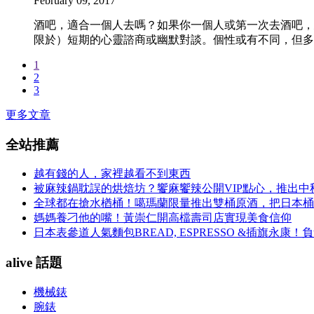
February 09, 2017
酒吧，適合一個人去嗎？如果你一個人或第一次去酒吧，
限於）短期的心靈諮商或幽默對談。個性或有不同，但多
1
2
3
更多文章
全站推薦
越有錢的人，家裡越看不到東西
被麻辣鍋耽誤的烘焙坊？饗麻饗辣公開VIP點心，推出
全球都在搶水楢桶！噶瑪蘭限量推出雙桶原酒，把日本桶
媽媽養刁他的嘴！黃崇仁開高檔壽司店實現美食信仰
日本表參道人氣麵包BREAD, ESPRESSO &插旗
alive 話題
機械錶
腕錶