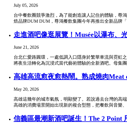
July 05, 2026
台中餐飲圈競爭激烈，為了能創造讓人記住的體驗，尊鴻餐
焙品牌DUM DUM，尊鴻餐飲集團今年再推出全新品牌
走進酒吧像逛展覽！Musée以瀑布
June 21, 2026
台北仁愛路圓環，一處低調入口隱身於繁華車流與霓虹之間
將夜生活轉化為沉浸式當代藝術體驗的全新酒吧。母集團ONNS以「
高雄高流愈夜愈熱鬧。熟成燒肉Meat cu
May 20, 2026
高雄這幾年的城市氣氛，明顯變了。若說過去台灣的高端
高雄的消費場景開始出現新的複合型態，把餐飲與音樂、展演
信義區最潮新酒吧誕生！The 2 Poi