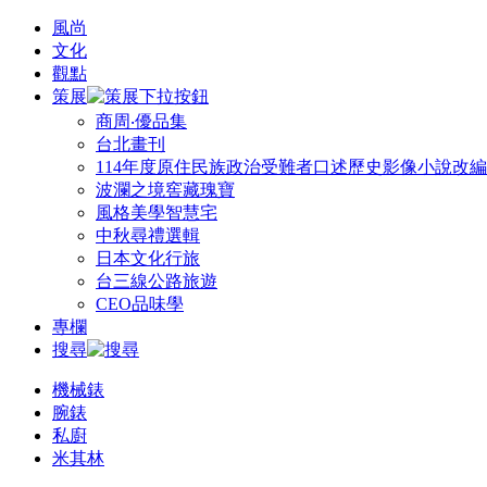
風尚
文化
觀點
策展
商周‧優品集
台北畫刊
114年度原住民族政治受難者口述歷史影像小說改
波瀾之境窖藏瑰寶
風格美學智慧宅
中秋尋禮選輯
日本文化行旅
台三線公路旅遊
CEO品味學
專欄
搜尋
機械錶
腕錶
私廚
米其林