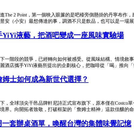
he 2 Point，第一個映入眼簾的是吧檯旁側懸掛的丹寧布作，
昱安（小安）最想傳達的事，調酒不只是飲品，也可以是一場展覽
YiYi液藝，把酒吧變成一座風味實驗場
下一階段的競爭，已經轉向如何被感受。從風味結構、情境敘事
酒店攜手YiYi液藝所提出的企劃核心，把咖啡從「喝」推向「體
詹姆士如何成為新世代選擇？
，全球頂尖干邑品牌軒尼詩正式宣布旗下，原本僅在Costco
境界。向開拓者致敬，打破框架的「詹姆士精神」這款佳釀的命名
松 用一套辦桌酒單，喚醒台灣的集體味覺記憶