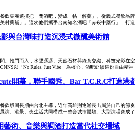
飲集團選擇把一間酒吧，變成一帖「解藥」。從義式餐飲品牌HUN
「美村藥舖」。這次他們攜手台南知名酒吧「赤崁中藥行」，打造結
、光影與台灣味打造沉浸式微醺美術館
。推門而入，水聲潺潺、天然石材與綠意交織、科技光影在空氣中
No Rules, Just Vibe」為核心，酒吧延續這份自由精神，
te開幕，聯手國秀、Bar T.C.R.C打造
餐飲版圖長期由台北主導，近年高雄則逐漸長出屬於自己的節奏
、港景、夜生活共同構成一整套城市體驗。大型演唱會成了最鮮明的催
nt 用藝術、音樂與調酒打造當代社交場域