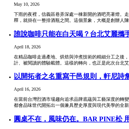
May 10, 2026
下雨的夜裡，信義區巷弄深處一棟新開的酒吧亮著燈。走進T
釋，就掛在一整排酒瓶之間。這個景象，大概是創辦人陳
誰說咖啡只能在白天喝？台北艾麗攜手
April 18, 2026
在精品咖啡走過產地、烘焙與沖煮技術的精細分工之後，
計、被閱讀的體驗載體。這樣的轉向，也正是此次台北艾麗
以開拓者之名重寫干邑規則，軒尼詩
April 16, 2026
在當前台灣烈酒市場趨向追求品牌底蘊與工藝深度的轉變下
都會品味世代開拓出一個兼具歷史厚度與現代美學的全新
圓桌不在，風味仍在。BAR PINE