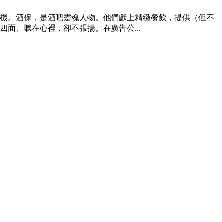
機。酒保，是酒吧靈魂人物。他們獻上精緻餐飲，提供（但不
面、聽在心裡，卻不張揚。在廣告公...