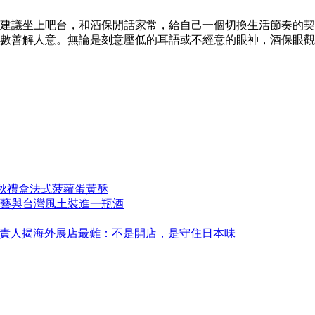
建議坐上吧台，和酒保閒話家常，給自己一個切換生活節奏的契
數善解人意。無論是刻意壓低的耳語或不經意的眼神，酒保眼觀四
中秋禮盒法式菠蘿蛋黃酥
藝與台灣風土裝進一瓶酒
永康！負責人揭海外展店最難：不是開店，是守住日本味