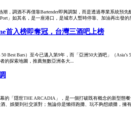
調酒）」熱潮，調酒不再僅靠Bartender即興調製，而是透過專
rt」如其名，是一座港口，是城市人暫時停靠、加油再出發的所.
eone首入榜即奪冠，台灣三酒吧上榜
 50 Best Bars）至今已邁入第9年，而「亞洲50大酒吧」（Asia
者的探索地圖，推薦無數亞洲各大...
調
的「隱世THE ARCADIA」，是一個打破既有概念的新型
酒、娛樂到社交派對；無論你是懶得跑攤、玩不夠想續攤，擁有超大空