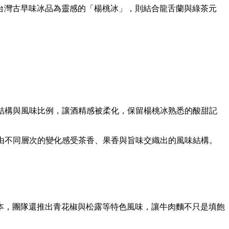
台灣古早味冰品為靈感的「楊桃冰」，則結合龍舌蘭與綠茶元
整結構與風味比例，讓酒精感被柔化，保留楊桃冰熟悉的酸甜記
藉由不同層次的變化感受茶香、果香與旨味交織出的風味結構。
版本，團隊還推出青花椒與松露等特色風味，讓牛肉麵不只是填飽