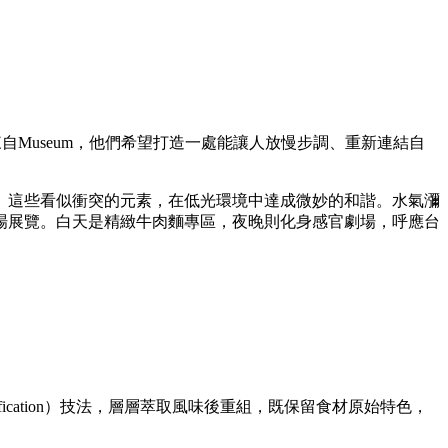
自Museum，他們希望打造一處能讓人放慢步調、重新連結自
。這些看似衝突的元素，在低光環境中達成微妙的和諧。水氣瀰
場展覽。白天是精緻牛肉麵專區，夜晚則化身感官劇場，呼應台
ication）技法，層層萃取風味後重組，既保留食材原始特色，