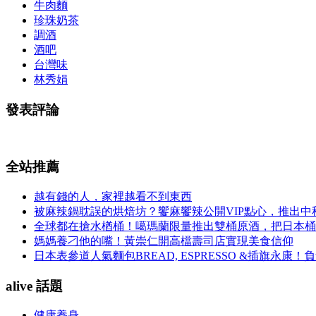
牛肉麵
珍珠奶茶
調酒
酒吧
台灣味
林秀娟
發表評論
全站推薦
越有錢的人，家裡越看不到東西
被麻辣鍋耽誤的烘焙坊？饗麻饗辣公開VIP點心，推出
全球都在搶水楢桶！噶瑪蘭限量推出雙桶原酒，把日本桶
媽媽養刁他的嘴！黃崇仁開高檔壽司店實現美食信仰
日本表參道人氣麵包BREAD, ESPRESSO &插旗
alive 話題
健康養身