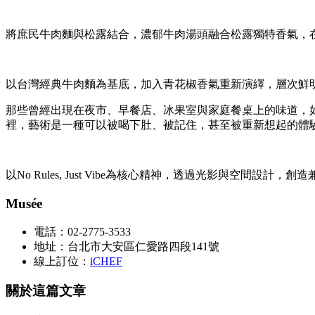
將庶民牛肉麵與松露結合，濃郁牛肉湯頭融合松露獨特香氣，在
以台灣經典牛肉麵為基底，加入青花椒香氣重新演繹，層次鮮明
那些曾經出現在夜市、早餐店、冰果室與家庭餐桌上的味道，如
裡，藝術是一種可以被喝下肚、被記住，甚至被重新想起的體
以No Rules, Just Vibe為核心精神，透過光影與空間
Musée
電話：02-2775-3533
地址：台北市大安區仁愛路四段141號
線上訂位：
iCHEF
關於這篇文章