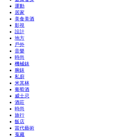
運動
居家
美食美酒
影視
設計
地方
戶外
音樂
時尚
機械錶
腕錶
私廚
米其林
葡萄酒
威士忌
酒莊
時尚
旅行
飯店
當代藝術
蒐藏