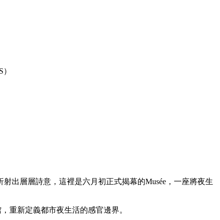
S）
出層層詩意，這裡是六月初正式揭幕的Musée，一座將夜生
美術館，重新定義都市夜生活的感官邊界。