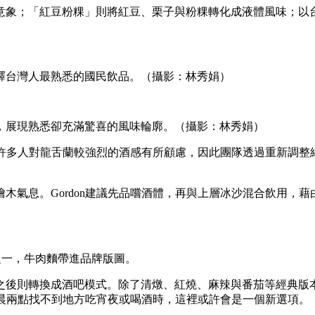
意象；「紅豆粉粿」則將紅豆、栗子與粉粿轉化成液體風味；以
釋台灣人最熟悉的國民飲品。（攝影：林秀娟）
，展現熟悉卻充滿驚喜的風味輪廓。（攝影：林秀娟）
示，許多人對龍舌蘭較強烈的酒感有所顧慮，因此團隊透過重新調
木氣息。Gordon建議先品嚐酒體，再與上層冰沙混合飲用，
食之一，牛肉麵帶進品牌版圖。
點之後則轉換成酒吧模式。除了清燉、紅燒、麻辣與番茄等經典
來凌晨兩點找不到地方吃宵夜或喝酒時，這裡或許會是一個新選項。