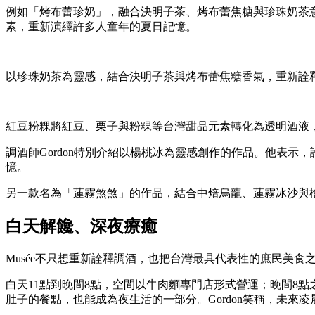
例如「烤布蕾珍奶」，融合決明子茶、烤布蕾焦糖與珍珠奶茶
素，重新演繹許多人童年的夏日記憶。
以珍珠奶茶為靈感，結合決明子茶與烤布蕾焦糖香氣，重新詮
紅豆粉粿將紅豆、栗子與粉粿等台灣甜品元素轉化為透明酒液
調酒師Gordon特別介紹以楊桃冰為靈感創作的作品。他表
憶。
另一款名為「蓮霧煞煞」的作品，結合中焙烏龍、蓮霧冰沙與檜
白天解饞、深夜療癒
Musée不只想重新詮釋調酒，也把台灣最具代表性的庶民美
白天11點到晚間8點，空間以牛肉麵專門店形式營運；晚間8
肚子的餐點，也能成為夜生活的一部分。Gordon笑稱，未