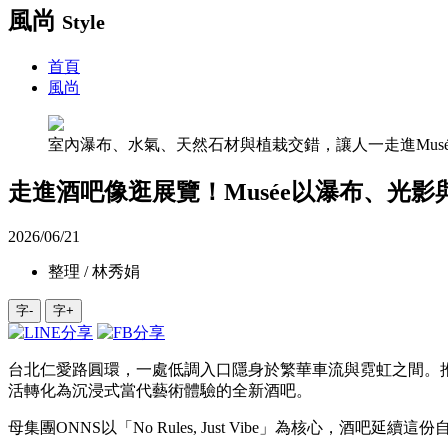
風尚
Style
首頁
風尚
室內瀑布、水氣、天然石材與植栽交錯，讓人一走進Muse
走進酒吧像逛展覽！Musée以瀑布、光
2026/06/21
整理 / 林秀娟
字-
字+
台北仁愛路圓環，一處低調入口隱身於繁華車流與霓虹之間。推
活轉化為沉浸式當代藝術體驗的全新酒吧。
母集團ONNS以「No Rules, Just Vibe」為核心