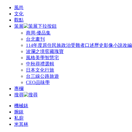
風尚
文化
觀點
策展
商周‧優品集
台北畫刊
114年度原住民族政治受難者口述歷史影像小說改
波瀾之境窖藏瑰寶
風格美學智慧宅
中秋尋禮選輯
日本文化行旅
台三線公路旅遊
CEO品味學
專欄
搜尋
機械錶
腕錶
私廚
米其林