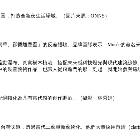
裝置，打造全新夜生活場域。（圖片來源：ONNS）
、卻暫離塵囂」的反差體驗。品牌團隊表示，Musée的命名來
流動瀑布、真實樹木植栽，搭配未來感科技燈光與現代建築線條
中的裝置藝術作品，也讓人從踏進門的那一刻起，就開始參與這
記憶轉化為具有當代感的創作調酒。（攝影：林秀娟）
灣味道，透過當代工藝重新藝術化。他們大量採用澄清（clarif