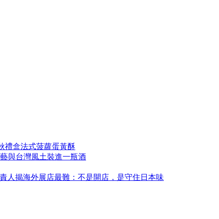
中秋禮盒法式菠蘿蛋黃酥
藝與台灣風土裝進一瓶酒
永康！負責人揭海外展店最難：不是開店，是守住日本味