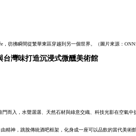
́e，彷彿瞬間從繁華東區穿越到另一個世界。（圖片來源：ONN
影與台灣味打造沉浸式微醺美術館
門而入，水聲潺潺、天然石材與綠意交織、科技光影在空氣中折射
，酒吧延續這份自由精神，跳脫傳統酒吧框架，化身成一座可以品飲的當代