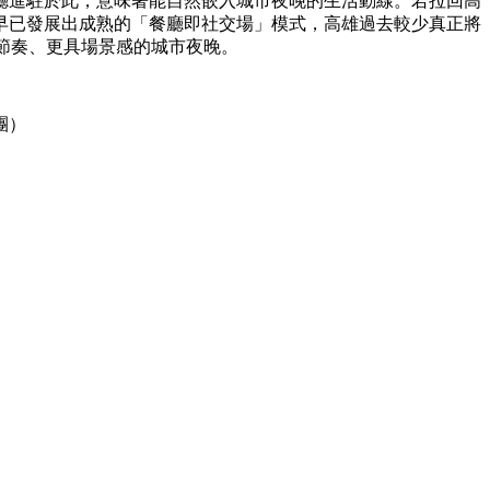
廳進駐於此，意味著能自然嵌入城市夜晚的生活動線。若拉回高
早已發展出成熟的「餐廳即社交場」模式，高雄過去較少真正將
有節奏、更具場景感的城市夜晚。
團）