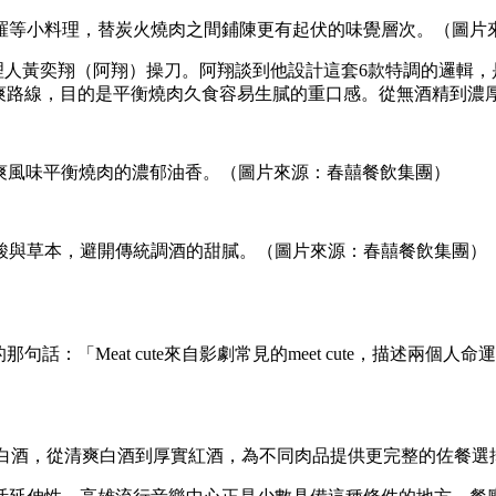
羅等小料理，替炭火燒肉之間鋪陳更有起伏的味覺層次。（圖片
ar T.C.R.C主理人黃奕翔（阿翔）操刀。阿翔談到他設計這套6款
意走清爽路線，目的是平衡燒肉久食容易生膩的重口感。從無酒精到
調酒，以清爽風味平衡燒肉的濃郁油香。（圖片來源：春囍餐飲集團）
酸與草本，避開傳統調酒的甜膩。（圖片來源：春囍餐飲集團）
的那句話：「Meat cute來自影劇常見的meet cute，描
選多款紅白酒，從清爽白酒到厚實紅酒，為不同肉品提供更完整的佐餐