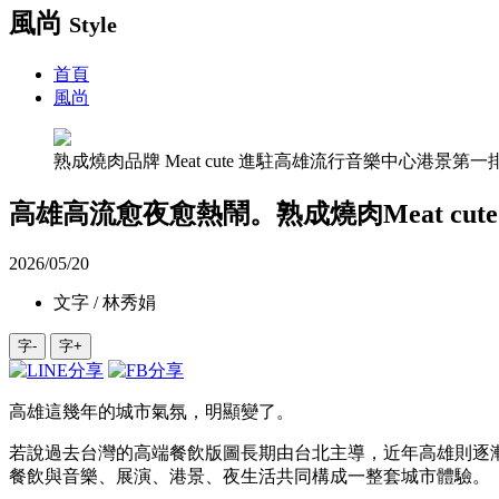
風尚
Style
首頁
風尚
熟成燒肉品牌 Meat cute 進駐高雄流行音樂中心
高雄高流愈夜愈熱鬧。熟成燒肉Meat cute
2026/05/20
文字 / 林秀娟
字-
字+
高雄這幾年的城市氣氛，明顯變了。
若說過去台灣的高端餐飲版圖長期由台北主導，近年高雄則逐
餐飲與音樂、展演、港景、夜生活共同構成一整套城市體驗。