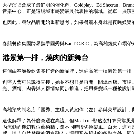
大型演唱會成了最鮮明的催化劑。Coldplay、Ed Sheer
音樂中心，正是這場城市轉變最具代表性的場域。從單一展演
也因此，餐飲品牌開始重新思考，如果餐廳本身就是夜晚娛樂的一
春囍餐飲集團跨界攜手國秀與Bar T.C.R.C，為高雄燒肉
港景第一排，燒肉的新舞台
這個由春囍餐飲集團打造的新品牌，進駐高流一樓港景第一排
創辦人曹可兒說得直接，她並不想只是再開一間燒肉店。市場
光、酒精、肉香與人群情緒同步推進，把用餐變成一種被設計
高雄預約制名店「國秀」主理人黃紹偉（左）參與菜單設計，
這也解釋了為什麼會選在高流。但Meat cute顯然沒打算
內流動的迷幻數位藝術牆，隨不同時段切換樂風。白天，這裡
感」與「自然發酵的酒水融入」讓顧客在燒肉的炙熱之外，同