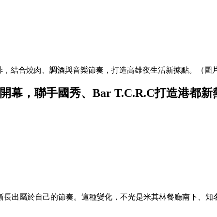
港景第一排，結合燒肉、調酒與音樂節奏，打造高雄夜生活新據點。（
開幕，聯手國秀、Bar T.C.R.C打造港都
漸長出屬於自己的節奏。這種變化，不光是米其林餐廳南下、知