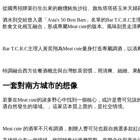
從國秀招牌菜衍生出來的糖燻鮪魚沙拉、旗魚塔塔搭玉米天婦
酒水則交給曾入選「Asia's 50 Best Bars」名單的B
飲食文化相互融合，形成專屬Meat cute的版本。風味刻
Bar T.C.R.C主理人黃奕翔為Meat cute量身打造專屬
特調融合西方佐餐酒概念與台灣飲茶習慣，用清爽、細緻、果
一套對南方城市的想像
若要在Meat cute的諸多野心中找到一個核心，或許是曹可兒說
遇自然發生的場域。」這家店本質上賣的，是社交情境。
Meat cute 的酒單不只有調酒，創辦人曹可兒也親自挑