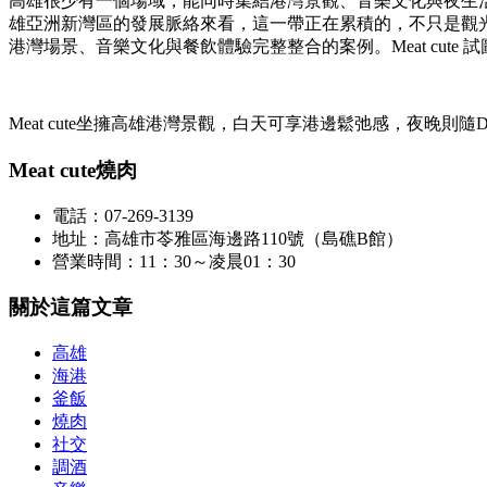
高雄很少有一個場域，能同時集結港灣景觀、音樂文化與夜生
雄亞洲新灣區的發展脈絡來看，這一帶正在累積的，不只是觀
港灣場景、音樂文化與餐飲體驗完整整合的案例。Meat cu
Meat cute坐擁高雄港灣景觀，白天可享港邊鬆弛感，夜晚
Meat cute燒肉
電話：07-269-3139
地址：高雄市苓雅區海邊路110號（島礁B館）
營業時間：11：30～凌晨01：30
關於這篇文章
高雄
海港
釜飯
燒肉
社交
調酒