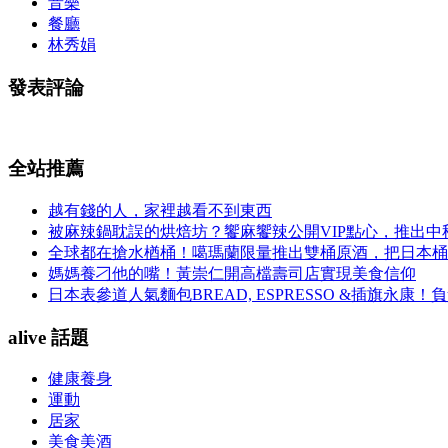
音樂
餐廳
林秀娟
發表評論
全站推薦
越有錢的人，家裡越看不到東西
被麻辣鍋耽誤的烘焙坊？饗麻饗辣公開VIP點心，推出
全球都在搶水楢桶！噶瑪蘭限量推出雙桶原酒，把日本桶
媽媽養刁他的嘴！黃崇仁開高檔壽司店實現美食信仰
日本表參道人氣麵包BREAD, ESPRESSO &插旗
alive 話題
健康養身
運動
居家
美食美酒