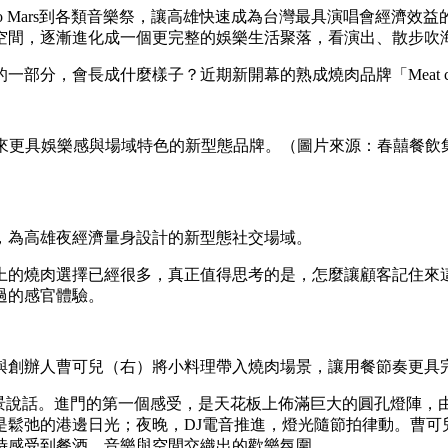
an、Bruno Mars到各類音樂祭，讓高雄快速成為台灣最具演唱
空間，逐漸進化成一個更完整的娛樂生活聚落，看演出、散步吹
部分，會長成什麼樣子？近期新開幕的熟成燒肉品牌「Meat 
市場帶來更具娛樂感與場域特色的新型態品牌。（圖片來源：春囍餐飲
，為高雄夜經濟量身設計的新型態社交場域。
上的燒肉選擇已經很多，真正值得思考的是，怎麼讓顧客記住來
過的感官體驗。
與創辦人曹可兒（右）將小料理帶入燒肉場景，讓用餐節奏更具
只靠風景說話。進門的第一個感受，是天花板上佈滿巨大的圓孔燈
是鬆弛的港邊日光；夜晚，DJ電音推進，燈光隨節拍律動。曹可
時感受到餐酒、音樂與空間交織出的歡樂氛圍。