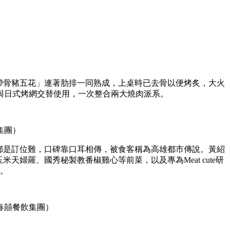
位「帶骨豬五花」連著肋排一同熟成，上桌時已去骨以便烤炙，大火
與日式烤網交替使用，一次整合兩大燒肉派系。
集團）
向來都是訂位難，口碑靠口耳相傳，被食客稱為高雄都市傳說。黃紹
天婦羅、國秀秘製教番椒雞心等前菜，以及專為Meat cute研
穩。
春囍餐飲集團）