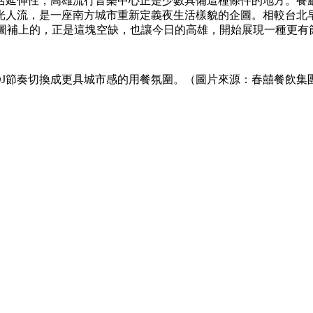
活延伸性，高雄流行音樂中心正是少數具備這種條件的地方。餐
光人流，是一座南方城市重新定義夜生活樣貌的企圖。相較台北
te 試圖補上的，正是這塊空缺，也讓今日的高雄，開始展現一種更
則隨DJ節奏切換成更具城市感的用餐氛圍。（圖片來源：春囍餐飲集