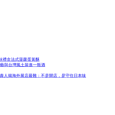
中秋禮盒法式菠蘿蛋黃酥
藝與台灣風土裝進一瓶酒
永康！負責人揭海外展店最難：不是開店，是守住日本味