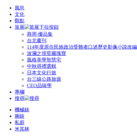
風尚
文化
觀點
策展
商周‧優品集
台北畫刊
114年度原住民族政治受難者口述歷史影像小說改
波瀾之境窖藏瑰寶
風格美學智慧宅
中秋尋禮選輯
日本文化行旅
台三線公路旅遊
CEO品味學
專欄
搜尋
機械錶
腕錶
私廚
米其林