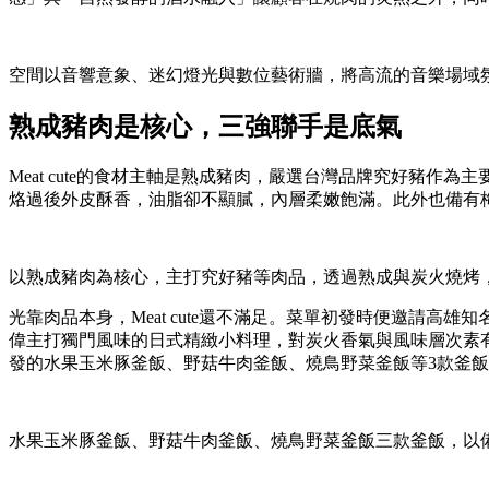
空間以音響意象、迷幻燈光與數位藝術牆，將高流的音樂場域
熟成豬肉是核心，三強聯手是底氣
Meat cute的食材主軸是熟成豬肉，嚴選台灣品牌究好豬
烙過後外皮酥香，油脂卻不顯膩，內層柔嫩飽滿。此外也備有
以熟成豬肉為核心，主打究好豬等肉品，透過熟成與炭火燒烤
光靠肉品本身，Meat cute還不滿足。菜單初發時便邀請
偉主打獨門風味的日式精緻小料理，對炭火香氣與風味層次素有心得
發的水果玉米豚釜飯、野菇牛肉釜飯、燒鳥野菜釜飯等3款釜
水果玉米豚釜飯、野菇牛肉釜飯、燒鳥野菜釜飯三款釜飯，以