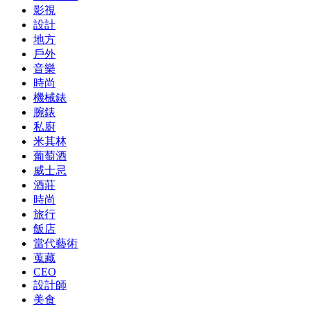
影視
設計
地方
戶外
音樂
時尚
機械錶
腕錶
私廚
米其林
葡萄酒
威士忌
酒莊
時尚
旅行
飯店
當代藝術
蒐藏
CEO
設計師
美食