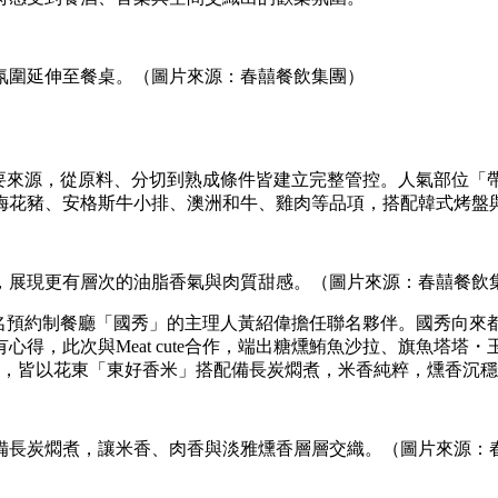
氛圍延伸至餐桌。（圖片來源：春囍餐飲集團）
作為主要來源，從原料、分切到熟成條件皆建立完整管控。人氣部
梅花豬、安格斯牛小排、澳洲和牛、雞肉等品項，搭配韓式烤盤
，展現更有層次的油脂香氣與肉質甜感。（圖片來源：春囍餐飲
高雄知名預約制餐廳「國秀」的主理人黃紹偉擔任聯名夥伴。國秀
，此次與Meat cute合作，端出糖燻鮪魚沙拉、旗魚塔塔・玉米
飯，皆以花東「東好香米」搭配備長炭燜煮，米香純粹，燻香沉
備長炭燜煮，讓米香、肉香與淡雅燻香層層交織。（圖片來源：