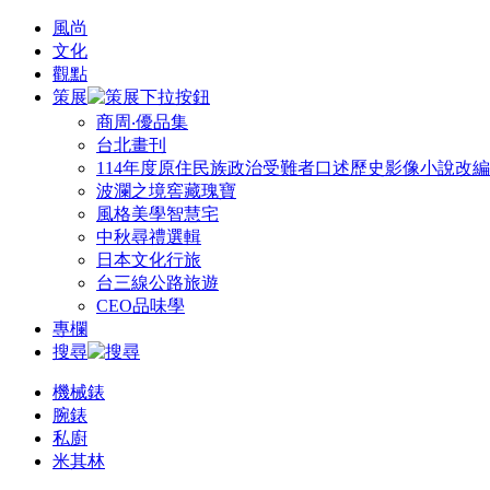
風尚
文化
觀點
策展
商周‧優品集
台北畫刊
114年度原住民族政治受難者口述歷史影像小說改
波瀾之境窖藏瑰寶
風格美學智慧宅
中秋尋禮選輯
日本文化行旅
台三線公路旅遊
CEO品味學
專欄
搜尋
機械錶
腕錶
私廚
米其林