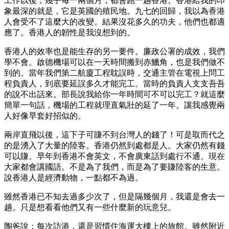
工作以後，幾乎每一兩個月，都會跑一趟香港。香港給我的印
象最深的就是，它是英國的殖民地。九七的回歸，我以為香港
人會受不了這麼大的改變。結果沒花多久的功夫，他們也都適
應了。香港人的韌性是我沒想到的。
香港人的效率也是能生存的另一要件。廉政公署的成效，我們
學不會。啟德機場可以在一天時間搬到赤鱲角，也是我們做不
到的。當年我們第二航廈工程耽誤時，交通主管在電視上問工
程負責人，到底要延誤多久才能完工。當時的負責人支支吾吾
的說不出話來。部長說我給你一年時間可不可以完工？就這麼
簡單一句話，機場的工程就理直氣壯的延了一年。讓我感覺兩
人好像早套好招似的。
兩岸直飛以後，這下子可賺不到台灣人的錢了！可是取而代之
的是湧入了大量的陸客。香港仍然到處都是人。大家仍然有錢
可以賺。早年到香港不會英文，不會廣東話到處行不通。現在
大家都會講國語。不是為了我們，而是為了要賺陸客的生意。
說香港人是經濟動物，一點都不為過。
雖然香港已不知去過多少次了，但是隔幾個月，我還是會去一
趟。只是想看看他們又有一些什麼新的玩意兒。
陶爸說：每次訪港，還是習慣住海運大樓上的旅館。雖然附近