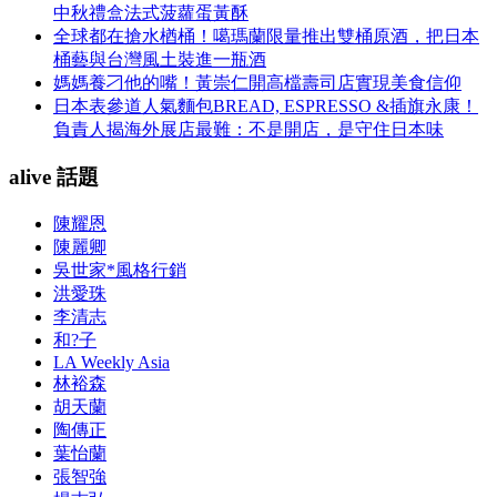
中秋禮盒法式菠蘿蛋黃酥
全球都在搶水楢桶！噶瑪蘭限量推出雙桶原酒，把日本
桶藝與台灣風土裝進一瓶酒
媽媽養刁他的嘴！黃崇仁開高檔壽司店實現美食信仰
日本表參道人氣麵包BREAD, ESPRESSO &插旗永康！
負責人揭海外展店最難：不是開店，是守住日本味
alive 話題
陳耀恩
陳麗卿
吳世家*風格行銷
洪愛珠
李清志
和?子
LA Weekly Asia
林裕森
胡天蘭
陶傳正
葉怡蘭
張智強