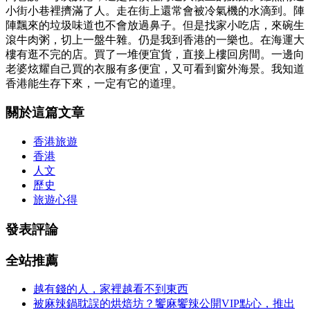
小街小巷裡擠滿了人。走在街上還常會被冷氣機的水滴到。陣
陣飄來的垃圾味道也不會放過鼻子。但是找家小吃店，來碗生
滾牛肉粥，切上一盤牛雜。仍是我到香港的一樂也。在海運大
樓有逛不完的店。買了一堆便宜貨，直接上樓回房間。一邊向
老婆炫耀自己買的衣服有多便宜，又可看到窗外海景。我知道
香港能生存下來，一定有它的道理。
關於這篇文章
香港旅遊
香港
人文
歷史
旅遊心得
發表評論
全站推薦
越有錢的人，家裡越看不到東西
被麻辣鍋耽誤的烘焙坊？饗麻饗辣公開VIP點心，推出