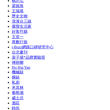
楊志弘
梁旅珠
王瑞瑤
歷史文物
浪漫台三線
麗寶生活家
好客竹縣
王宣一
異數行旅
i-Buzz網路口碑研究中心
台北畫刊
裴子揚*品牌實驗室
傅朝卿
Ho Hai Yan
機械錶
腕錶
私廚
米其林
葡萄酒
威士忌
酒莊
時尚