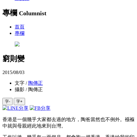
專欄
Columnist
首頁
專欄
窮則變
2015/08/03
文字 /
陶傳正
攝影 / 陶傳正
字-
字+
香港是一個幾乎大家都去過的地方，陶爸當然也不例外。襁褓
中就與母親經此地來到台灣。