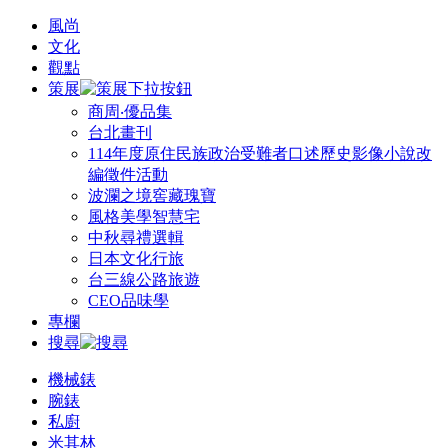
風尚
文化
觀點
策展
商周‧優品集
台北畫刊
114年度原住民族政治受難者口述歷史影像小說改
編徵件活動
波瀾之境窖藏瑰寶
風格美學智慧宅
中秋尋禮選輯
日本文化行旅
台三線公路旅遊
CEO品味學
專欄
搜尋
機械錶
腕錶
私廚
米其林