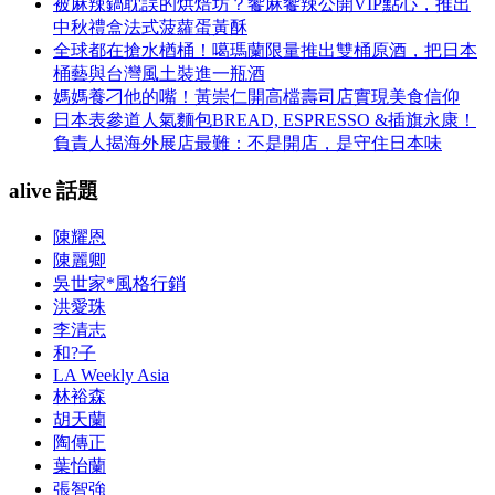
被麻辣鍋耽誤的烘焙坊？饗麻饗辣公開VIP點心，推出
中秋禮盒法式菠蘿蛋黃酥
全球都在搶水楢桶！噶瑪蘭限量推出雙桶原酒，把日本
桶藝與台灣風土裝進一瓶酒
媽媽養刁他的嘴！黃崇仁開高檔壽司店實現美食信仰
日本表參道人氣麵包BREAD, ESPRESSO &插旗永康！
負責人揭海外展店最難：不是開店，是守住日本味
alive 話題
陳耀恩
陳麗卿
吳世家*風格行銷
洪愛珠
李清志
和?子
LA Weekly Asia
林裕森
胡天蘭
陶傳正
葉怡蘭
張智強