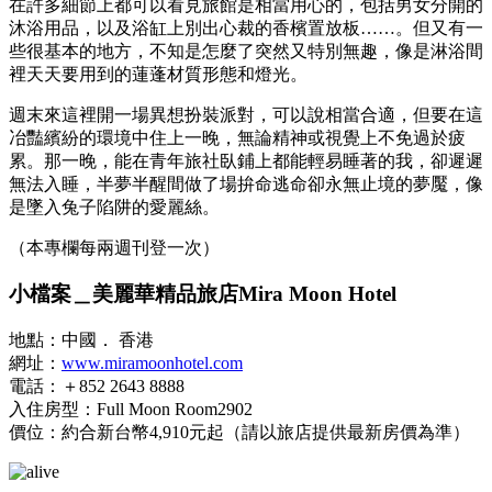
在許多細節上都可以看見旅館是相當用心的，包括男女分開的
沐浴用品，以及浴缸上別出心裁的香檳置放板……。但又有一
些很基本的地方，不知是怎麼了突然又特別無趣，像是淋浴間
裡天天要用到的蓮蓬材質形態和燈光。
週末來這裡開一場異想扮裝派對，可以說相當合適，但要在這
冶豔繽紛的環境中住上一晚，無論精神或視覺上不免過於疲
累。那一晚，能在青年旅社臥鋪上都能輕易睡著的我，卻遲遲
無法入睡，半夢半醒間做了場拚命逃命卻永無止境的夢魘，像
是墜入兔子陷阱的愛麗絲。
（本專欄每兩週刊登一次）
小檔案＿美麗華精品旅店Mira Moon Hotel
地點：中國． 香港
網址：
www.miramoonhotel.com
電話：＋852 2643 8888
入住房型：Full Moon Room2902
價位：約合新台幣4,910元起（請以旅店提供最新房價為準）