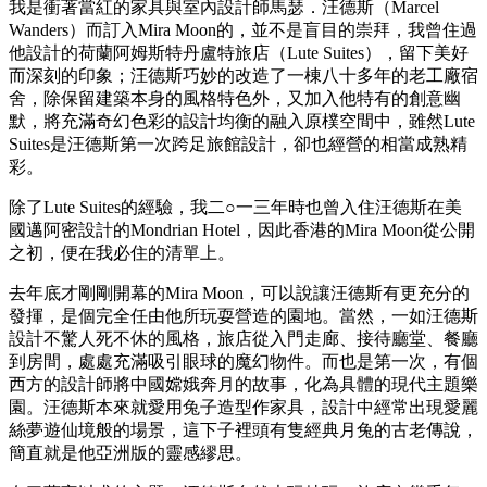
我是衝著當紅的家具與室內設計師馬瑟．汪德斯（Marcel
Wanders）而訂入Mira Moon的，並不是盲目的崇拜，我曾住過
他設計的荷蘭阿姆斯特丹盧特旅店（Lute Suites），留下美好
而深刻的印象；汪德斯巧妙的改造了一棟八十多年的老工廠宿
舍，除保留建築本身的風格特色外，又加入他特有的創意幽
默，將充滿奇幻色彩的設計均衡的融入原樸空間中，雖然Lute
Suites是汪德斯第一次跨足旅館設計，卻也經營的相當成熟精
彩。
除了Lute Suites的經驗，我二○一三年時也曾入住汪德斯在美
國邁阿密設計的Mondrian Hotel，因此香港的Mira Moon從公開
之初，便在我必住的清單上。
去年底才剛剛開幕的Mira Moon，可以說讓汪德斯有更充分的
發揮，是個完全任由他所玩耍營造的園地。當然，一如汪德斯
設計不驚人死不休的風格，旅店從入門走廊、接待廳堂、餐廳
到房間，處處充滿吸引眼球的魔幻物件。而也是第一次，有個
西方的設計師將中國嫦娥奔月的故事，化為具體的現代主題樂
園。汪德斯本來就愛用兔子造型作家具，設計中經常出現愛麗
絲夢遊仙境般的場景，這下子裡頭有隻經典月兔的古老傳說，
簡直就是他亞洲版的靈感繆思。