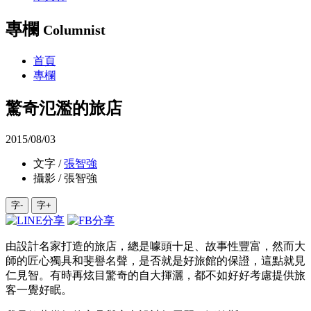
專欄
Columnist
首頁
專欄
驚奇氾濫的旅店
2015/08/03
文字 /
張智強
攝影 / 張智強
字-
字+
由設計名家打造的旅店，總是噱頭十足、故事性豐富，然而大
師的匠心獨具和斐譽名聲，是否就是好旅館的保證，這點就見
仁見智。有時再炫目驚奇的自大揮灑，都不如好好考慮提供旅
客一覺好眠。