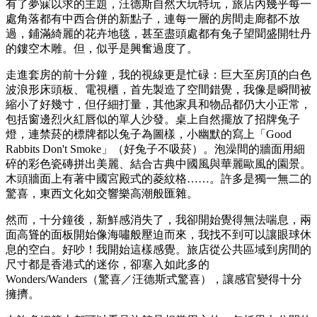
有了夢寐以求的主題，汪德斯自然大玩特玩，旅店內幾乎每一
處角落都有中西合併的新點子，連每一層的房間走廊都不放
過，鋪滿綺麗的花卉地毯，甚至盡頭處都有兔子望聞盛開牡丹
的鏤空木雕。但，似乎是興奮過度了。
走進套房的前十分鐘，我的視線更是忙碌：巨大至房頂的白色
波浪形床頭板、電視櫃，首先製造了空間錯覺，我像是瞬間被
縮小了好幾寸，但仔細打量，其他家具和物品都仍大小正常，
包括窗邊烈火紅唇似的單人沙發。桌上自然擺放了招牌兔子
燈，連禁菸的標牌都以兔子為圖樣，小幽默的寫上「Good
Rabbits Don't Smoke」（好兔子不吸菸）。泡澡間的牆面用細
碎的彩色瓷磚拼出美麗、結合古典中國風與華麗歐風的園景。
木頭牆面上有著中國宮殿式的菱紋格……。許多是獨一無二的
驚喜，東西文化如交響樂高潮般匯雜。
然而，十分鐘後，新鮮感消失了，我卻開始覺得無法喘息，兩
面高聳的面板開始像海嘯般壓迫而來，我找不到可以讓眼球休
息的空白。好吵！我開始這樣感覺。旅店從公共區域到房間的
尺寸都是香港式的迷你，卻塞入如此多的
Wonders/Wanders（驚喜／汪德斯式驚喜），讓感官變得十分
擁擠。