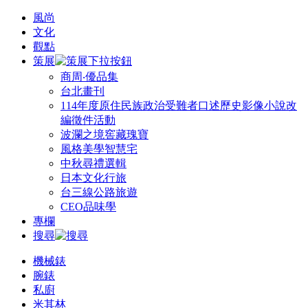
風尚
文化
觀點
策展
商周‧優品集
台北畫刊
114年度原住民族政治受難者口述歷史影像小說改
編徵件活動
波瀾之境窖藏瑰寶
風格美學智慧宅
中秋尋禮選輯
日本文化行旅
台三線公路旅遊
CEO品味學
專欄
搜尋
機械錶
腕錶
私廚
米其林