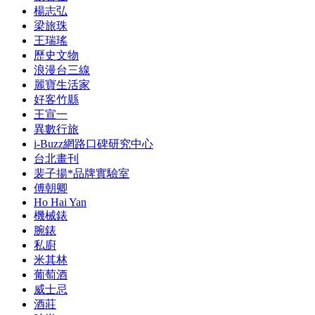
楊志弘
梁旅珠
王瑞瑤
歷史文物
浪漫台三線
麗寶生活家
好客竹縣
王宣一
異數行旅
i-Buzz網路口碑研究中心
台北畫刊
裴子揚*品牌實驗室
傅朝卿
Ho Hai Yan
機械錶
腕錶
私廚
米其林
葡萄酒
威士忌
酒莊