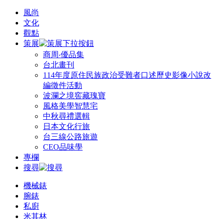
風尚
文化
觀點
策展
商周‧優品集
台北畫刊
114年度原住民族政治受難者口述歷史影像小說改
編徵件活動
波瀾之境窖藏瑰寶
風格美學智慧宅
中秋尋禮選輯
日本文化行旅
台三線公路旅遊
CEO品味學
專欄
搜尋
機械錶
腕錶
私廚
米其林