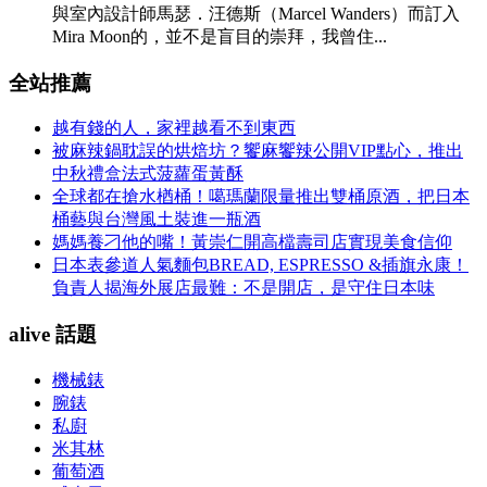
與室內設計師馬瑟．汪德斯（Marcel Wanders）而訂入
Mira Moon的，並不是盲目的崇拜，我曾住...
全站推薦
越有錢的人，家裡越看不到東西
被麻辣鍋耽誤的烘焙坊？饗麻饗辣公開VIP點心，推出
中秋禮盒法式菠蘿蛋黃酥
全球都在搶水楢桶！噶瑪蘭限量推出雙桶原酒，把日本
桶藝與台灣風土裝進一瓶酒
媽媽養刁他的嘴！黃崇仁開高檔壽司店實現美食信仰
日本表參道人氣麵包BREAD, ESPRESSO &插旗永康！
負責人揭海外展店最難：不是開店，是守住日本味
alive 話題
機械錶
腕錶
私廚
米其林
葡萄酒