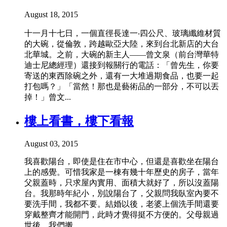
August 18, 2015
十一月十七日，一個直徑長達一‧四公尺、玻璃纖維材質
的大碗，從倫敦，跨越歐亞大陸，來到台北新店的大台
北華城。之前，大碗的新主人——曾文泉（前台灣華特
迪士尼總經理）還接到報關行的電話：「曾先生，你要
寄送的東西除碗之外，還有一大堆過期食品，也要一起
打包嗎？」「當然！那也是藝術品的一部分，不可以丟
掉！」曾文...
樓上看書，樓下看報
August 03, 2015
我喜歡陽台，即使是住在市中心，但還是喜歡坐在陽台
上的感覺。可惜我家是一棟有幾十年歷史的房子，當年
父親蓋時，只求屋內實用、面積大就好了，所以沒蓋陽
台。我那時年紀小，別說陽台了，父親問我臥室內要不
要洗手間，我都不要。結婚以後，老婆上個洗手間還要
穿戴整齊才能開門，此時才覺得挺不方便的。父母親過
世後，我們搬...