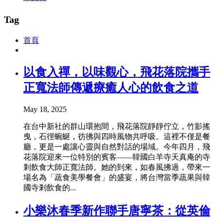
Tag
首頁
以食入禪，以味觀心，飛花落院攜手
正寬法師傳遞療癒人心的飲食之道
May 18, 2025
在台中新社的群山環抱間，飛花落院靜靜佇立，竹影搖
曳，石徑蜿蜒，彷彿與四時風物共呼吸。這裡不僅是餐
廳，更是一處讓心靈與自然對話的場域。今年四月，飛
花落院迎來一位特別的賓客——韓國白羊寺天真庵的寺
剎飲食大師正寬法師。她的到來，如春風拂過，帶來一
場名為「蔬食美學餐會」的盛宴，將台灣當季蔬果與韓
國寺剎飲食的...
小樂沐春季新作聯手唐寧茶：從英倫