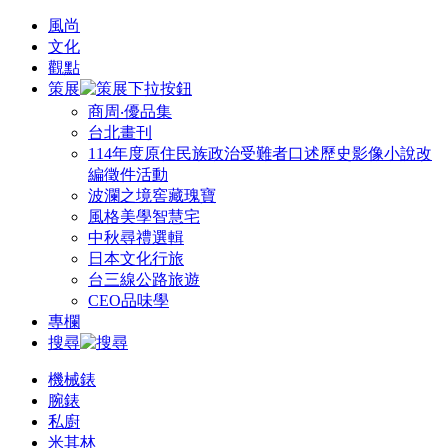
風尚
文化
觀點
策展
商周‧優品集
台北畫刊
114年度原住民族政治受難者口述歷史影像小說改
編徵件活動
波瀾之境窖藏瑰寶
風格美學智慧宅
中秋尋禮選輯
日本文化行旅
台三線公路旅遊
CEO品味學
專欄
搜尋
機械錶
腕錶
私廚
米其林