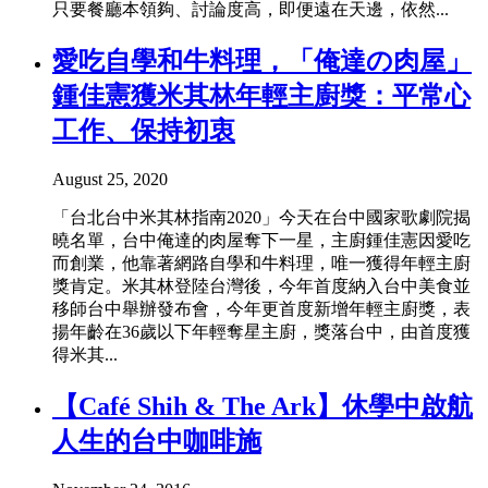
只要餐廳本領夠、討論度高，即便遠在天邊，依然...
愛吃自學和牛料理，「俺達の肉屋」
鍾佳憲獲米其林年輕主廚獎：平常心
工作、保持初衷
August 25, 2020
「台北台中米其林指南2020」今天在台中國家歌劇院揭
曉名單，台中俺達的肉屋奪下一星，主廚鍾佳憲因愛吃
而創業，他靠著網路自學和牛料理，唯一獲得年輕主廚
獎肯定。米其林登陸台灣後，今年首度納入台中美食並
移師台中舉辦發布會，今年更首度新增年輕主廚獎，表
揚年齡在36歲以下年輕奪星主廚，獎落台中，由首度獲
得米其...
【Café Shih & The Ark】休學中啟航
人生的台中咖啡施