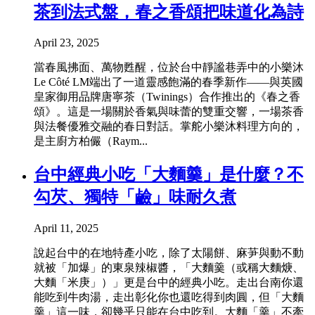
茶到法式盤，春之香頌把味道化為詩
April 23, 2025
當春風拂面、萬物甦醒，位於台中靜謐巷弄中的小樂沐
Le Côté LM端出了一道靈感飽滿的春季新作——與英國
皇家御用品牌唐寧茶（Twinings）合作推出的《春之香
頌》。這是一場關於香氣與味蕾的雙重交響，一場茶香
與法餐優雅交融的春日對話。掌舵小樂沐料理方向的，
是主廚方柏儼（Raym...
台中經典小吃「大麵羹」是什麼？不
勾芡、獨特「鹼」味耐久煮
April 11, 2025
說起台中的在地特產小吃，除了太陽餅、麻芛與動不動
就被「加爆」的東泉辣椒醬，「大麵羹（或稱大麵焿、
大麵「米庚」）」更是台中的經典小吃。走出台南你還
能吃到牛肉湯，走出彰化你也還吃得到肉圓，但「大麵
羹」這一味，卻幾乎只能在台中吃到。大麵「羹」不牽