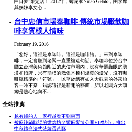
白日夢”限定店！ 2012年，蜷尾家Ninao Gelato，由李豫
與姊姊李文心...
台中忠信市場奉咖啡 傳統市場啜飲咖
啡享質樸人情味
February 19, 2016
「您好，這裡是奉咖啡。這裡是咖啡館。」來到奉咖
啡，一定會聽到老闆一直重複這句話。奉咖啡位於台中
國立台灣美術館附近的忠信市場內，沒有華麗顯眼的裝
潢和招牌，只有簡樸的幾張木椅和溫暖的燈光，沒有咖
啡廳標準的「符號」，以至於總有如入大觀園的外來旅
客一時不察，錯認這裡是新開的藝廊，所以老闆方大頭
總是熱心地向不...
全站推薦
越有錢的人，家裡越看不到東西
被麻辣鍋耽誤的烘焙坊？饗麻饗辣公開VIP點心，推出
中秋禮盒法式菠蘿蛋黃酥