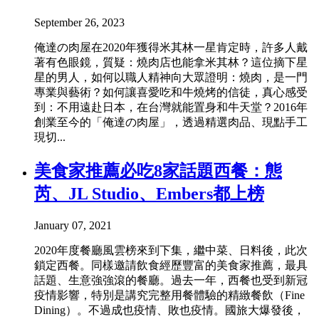
September 26, 2023
俺達の肉屋在2020年獲得米其林一星肯定時，許多人戴
著有色眼鏡，質疑：燒肉店也能拿米其林？這位摘下星
星的男人，如何以職人精神向大眾證明：燒肉，是一門
專業與藝術？如何讓喜愛吃和牛燒烤的信徒，真心感受
到：不用遠赴日本，在台灣就能置身和牛天堂？2016年
創業至今的「俺達の肉屋」，透過精選肉品、現點手工
現切...
美食家推薦必吃8家話題西餐：態
芮、JL Studio、Embers都上榜
January 07, 2021
2020年度餐廳風雲榜來到下集，繼中菜、日料後，此次
鎖定西餐。同樣邀請飲食經歷豐富的美食家推薦，最具
話題、生意強強滾的餐廳。過去一年，西餐也受到新冠
疫情影響，特別是講究完整用餐體驗的精緻餐飲（Fine
Dining）。不過成也疫情、敗也疫情。國旅大爆發後，