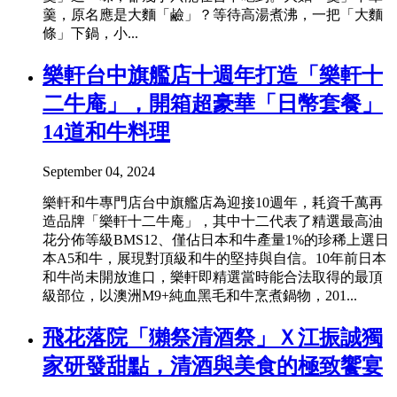
羹，原名應是大麵「鹼」？等待高湯煮沸，一把「大麵
條」下鍋，小...
樂軒台中旗艦店十週年打造「樂軒十
二牛庵」，開箱超豪華「日幣套餐」
14道和牛料理
September 04, 2024
樂軒和牛專門店台中旗艦店為迎接10週年，耗資千萬再
造品牌「樂軒十二牛庵」，其中十二代表了精選最高油
花分佈等級BMS12、僅佔日本和牛產量1%的珍稀上選日
本A5和牛，展現對頂級和牛的堅持與自信。10年前日本
和牛尚未開放進口，樂軒即精選當時能合法取得的最頂
級部位，以澳洲M9+純血黑毛和牛烹煮鍋物，201...
飛花落院「獺祭清酒祭」Ｘ江振誠獨
家研發甜點，清酒與美食的極致饗宴