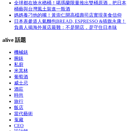
全球都在搶水楢桶！噶瑪蘭限量推出雙桶原酒，把日本
桶藝與台灣風土裝進一瓶酒
媽媽養刁他的嘴！黃崇仁開高檔壽司店實現美食信仰
日本表參道人氣麵包BREAD, ESPRESSO &插旗永康！
負責人揭海外展店最難：不是開店，是守住日本味
alive 話題
機械錶
腕錶
私廚
米其林
葡萄酒
威士忌
酒莊
時尚
旅行
飯店
當代藝術
蒐藏
CEO