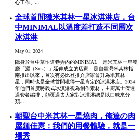
心工作、...
全球首間獲米其林一星冰淇淋店，台
中MINIMAL以溫度差打造不同層次
冰淇淋
May 01, 2024
隱身於台中草悟道巷弄內的MINIMAL，是米其林一星餐
廳「澀（Sur-）」延伸成立的店家，是自臺灣米其林指
南推出以來，首次有必比登推介店家晉升為米其林一
星，同時也是全球首間獲得一星肯定的冰淇淋店。2024
年他們首度將義式冰淇淋視為創作素材，主廚萬士傑透
過套餐編排，顛覆過去大家對冰淇淋總是以口味來分
類...
朝聖台中米其林一星燒肉，俺達の肉
屋鍾佳憲：我們的用餐體驗，就是一
場秀