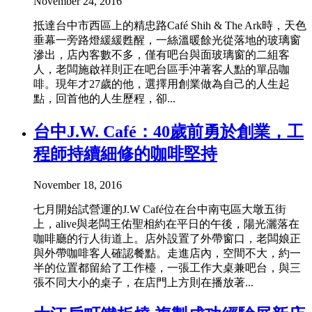
November 24, 2016
抵達台中市西區上的精忠路Café Shih & The Ark時，天色
垂幕一旁路燈緩緩甦醒，一絲溫暖餘光從落地的玻璃窗
滲出，店內客數不多，僅有吧台與面玻璃窗的二組客
人，老闆施啟祥則正在吧台區手沖著客人點的單品咖
啡。現年才27歲的他，選擇用創業做為自己的人生起
點，回首他的人生歷程，卻...
台中J.W. Café：40歲前勇於創業，工
程師持續細修的咖啡堅持
November 18, 2016
七月開始試營運的J.W Café位在台中南屯區大墩五街
上，alive與老闆王佑聖相約在平日的午後，陽光灑落在
咖啡廳的行人街道上。店外設置了外帶窗口，老闆娘正
與外帶咖啡客人確認餐點。走進店內，空間不大，約一
半的位置都留給了工作檯，一張工作大桌兼吧台，與三
張不同大小的桌子，在店門上方則在播放著...