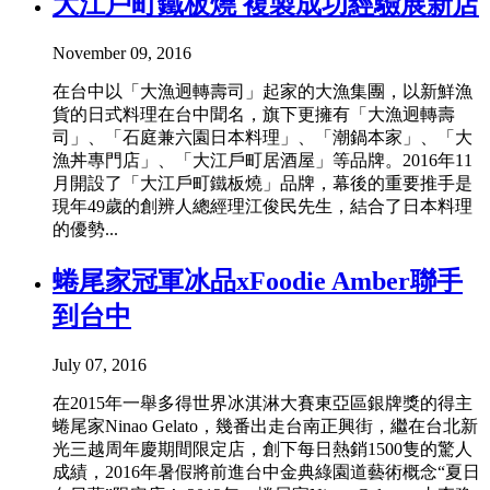
大江戶町鐵板燒 複製成功經驗展新店
November 09, 2016
在台中以「大漁迥轉壽司」起家的大漁集團，以新鮮漁
貨的日式料理在台中聞名，旗下更擁有「大漁迥轉壽
司」、「石庭兼六園日本料理」、「潮鍋本家」、「大
漁丼專門店」、「大江戶町居酒屋」等品牌。2016年11
月開設了「大江戶町鐵板燒」品牌，幕後的重要推手是
現年49歲的創辨人總經理江俊民先生，結合了日本料理
的優勢...
蜷尾家冠軍冰品xFoodie Amber聯手
到台中
July 07, 2016
在2015年一舉多得世界冰淇淋大賽東亞區銀牌獎的得主
蜷尾家Ninao Gelato，幾番出走台南正興街，繼在台北新
光三越周年慶期間限定店，創下每日熱銷1500隻的驚人
成績，2016年暑假將前進台中金典綠園道藝術概念“夏日