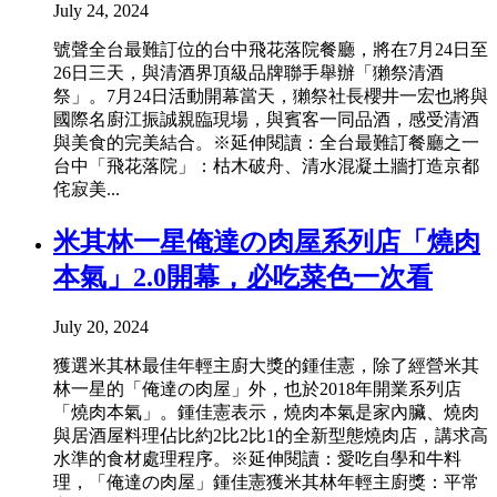
July 24, 2024
號聲全台最難訂位的台中飛花落院餐廳，將在7月24日至
26日三天，與清酒界頂級品牌聯手舉辦「獺祭清酒
祭」。7月24日活動開幕當天，獺祭社長櫻井一宏也將與
國際名廚江振誠親臨現場，與賓客一同品酒，感受清酒
與美食的完美結合。※延伸閱讀：全台最難訂餐廳之一
台中「飛花落院」：枯木破舟、清水混凝土牆打造京都
侘寂美...
米其林一星俺達の肉屋系列店「燒肉
本氣」2.0開幕，必吃菜色一次看
July 20, 2024
獲選米其林最佳年輕主廚大獎的鍾佳憲，除了經營米其
林一星的「俺達の肉屋」外，也於2018年開業系列店
「燒肉本氣」。鍾佳憲表示，燒肉本氣是家內臟、燒肉
與居酒屋料理佔比約2比2比1的全新型態燒肉店，講求高
水準的食材處理程序。※延伸閱讀：愛吃自學和牛料
理，「俺達の肉屋」鍾佳憲獲米其林年輕主廚獎：平常