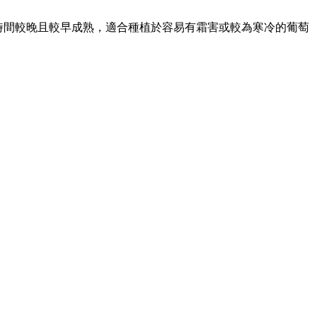
時間較晚且較早成熟，適合種植於容易有霜害或較為寒冷的葡萄