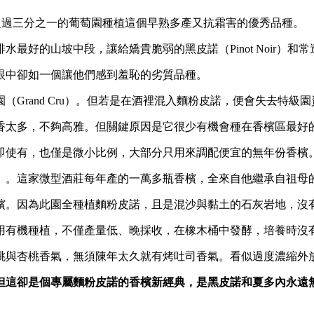
萄，有超過三分之一的葡萄園種植這個早熟多產又抗霜害的優秀品種。
的山坡中段，讓給嬌貴脆弱的黑皮諾（Pinot Noir）和常遭春
眼中卻如一個讓他們感到羞恥的劣質品種。
Grand Cru）。但若是在酒裡混入麵粉皮諾，便會失去特級園
香太多，不夠高雅。但關鍵原因是它很少有機會種在香檳區最好
即使有，也僅是微小比例，大部分只用來調配便宜的無年份香檳
st）。這家微型酒莊每年產的一萬多瓶香檳，全來自他繼承自祖母的二．
檳。因為此園全種植麵粉皮諾，且是混沙與黏土的石灰岩地，沒
用有機種植，不僅產量低、晚採收，在橡木桶中發酵，培養時沒
桃與杏桃香氣，無須陳年太久就有烤吐司香氣。看似過度濃縮外
但這卻是個專屬麵粉皮諾的香檳新經典，是黑皮諾和夏多內永遠