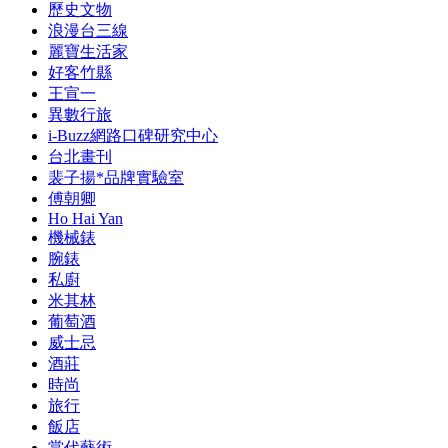
歷史文物
浪漫台三線
麗寶生活家
好客竹縣
王宣一
異數行旅
i-Buzz網路口碑研究中心
台北畫刊
裴子揚*品牌實驗室
傅朝卿
Ho Hai Yan
機械錶
腕錶
私廚
米其林
葡萄酒
威士忌
酒莊
時尚
旅行
飯店
當代藝術