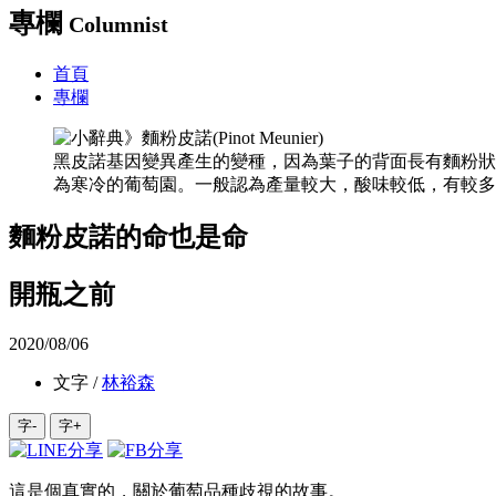
專欄
Columnist
首頁
專欄
黑皮諾基因變異產生的變種，因為葉子的背面長有麵粉狀
為寒冷的葡萄園。一般認為產量較大，酸味較低，有較多
麵粉皮諾的命也是命
開瓶之前
2020/08/06
文字 /
林裕森
字-
字+
這是個真實的，關於葡萄品種歧視的故事。