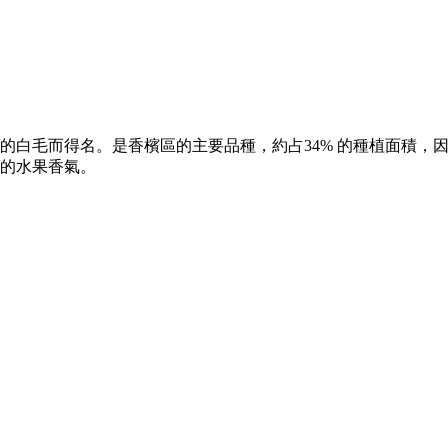
的白毛而得名。是香檳區的主要品種，約占34% 的種植面積，
的水果香氣。