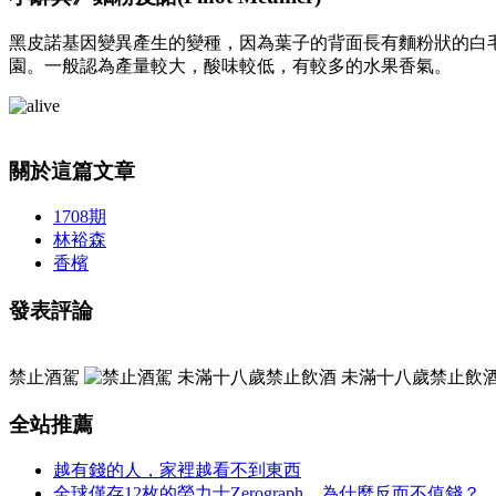
黑皮諾基因變異產生的變種，因為葉子的背面長有麵粉狀的白
園。一般認為產量較大，酸味較低，有較多的水果香氣。
關於這篇文章
1708期
林裕森
香檳
發表評論
禁止酒駕
未滿十八歲禁止飲
全站推薦
越有錢的人，家裡越看不到東西
全球僅存12枚的勞力士Zerograph，為什麼反而不值錢？