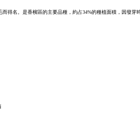
毛而得名。是香檳區的主要品種，約占34%的種植面積，因發芽
酒