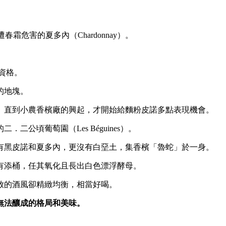
霜危害的夏多內（Chardonnay）。
資格。
的地塊。
。直到小農香檳廠的興起，才開始給麵粉皮諾多點表現機會。
二公頃葡萄園（Les Béguines）。
有黑皮諾和夏多內，更沒有白堊土，集香檳「魯蛇」於一身。
有添桶，任其氧化且長出白色漂浮酵母。
放的酒風卻精緻均衡，相當好喝。
無法釀成的格局和美味。