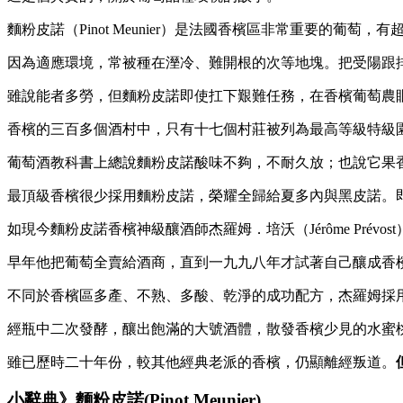
麵粉皮諾（Pinot Meunier）是法國香檳區非常重要的葡
因為適應環境，常被種在溼冷、難開根的次等地塊。把受陽跟排水最好
雖說能者多勞，但麵粉皮諾即使扛下艱難任務，在香檳葡萄農
香檳的三百多個酒村中，只有十七個村莊被列為最高等級特級園（
葡萄酒教科書上總說麵粉皮諾酸味不夠，不耐久放；也說它果
最頂級香檳很少採用麵粉皮諾，榮耀全歸給夏多內與黑皮諾。
如現今麵粉皮諾香檳神級釀酒師杰羅姆．培沃（Jérôme Prévo
早年他把葡萄全賣給酒商，直到一九九八年才試著自己釀成香
不同於香檳區多產、不熟、多酸、乾淨的成功配方，杰羅姆採
經瓶中二次發酵，釀出飽滿的大號酒體，散發香檳少見的水蜜
雖已歷時二十年份，較其他經典老派的香檳，仍顯離經叛道。
小辭典》麵粉皮諾(Pinot Meunier)