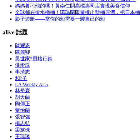
媽媽養刁他的嘴！黃崇仁開高檔壽司店實現美食信仰
全球都在搶水楢桶！噶瑪蘭限量推出雙桶原酒，把日本桶
影子遊艇——當你的船需要一艘自己的船
alive 話題
陳耀恩
陳麗卿
吳世家*風格行銷
洪愛珠
李清志
和?子
LA Weekly Asia
林裕森
胡天蘭
陶傳正
葉怡蘭
張智強
楊志弘
梁旅珠
王瑞瑤