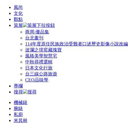
風尚
文化
觀點
策展
商周‧優品集
台北畫刊
114年度原住民族政治受難者口述歷史影像小說改
波瀾之境窖藏瑰寶
風格美學智慧宅
中秋尋禮選輯
日本文化行旅
台三線公路旅遊
CEO品味學
專欄
搜尋
機械錶
腕錶
私廚
米其林