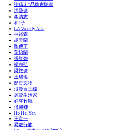
謝蘊珩*品牌實驗室
洪愛珠
李清志
和?子
LA Weekly Asia
林裕森
胡天蘭
陶傳正
葉怡蘭
張智強
楊志弘
梁旅珠
王瑞瑤
歷史文物
浪漫台三線
麗寶生活家
好客竹縣
傅朝卿
Ho Hai Yan
王宣一
異數行旅