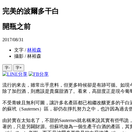
完美的波爾多干白
開瓶之前
2017/08/31
文字 /
林裕森
攝影 / 林裕森
字-
字+
流行的來去，雖常出乎意料，但更多時候卻是有跡可循。如現
除了加烈酒，則應該是貴腐甜酒了。看來，高甜度正是現今葡
不受青睞且無利可圖，讓許多名產區都已相繼改釀更多的干白酒，
的蘇玳（Sauternes）區，卻仍在掙扎努力之中，也許因為
由於實在太知名了，不甜的Sauternes就名稱來說其實有些弔
著的，只是另闢財源。但蘇玳做為一個生產干白酒的產區，其