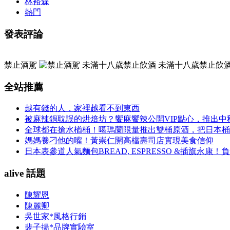
林裕森
熱門
發表評論
禁止酒駕
未滿十八歲禁止飲
全站推薦
越有錢的人，家裡越看不到東西
被麻辣鍋耽誤的烘焙坊？饗麻饗辣公開VIP點心，推出
全球都在搶水楢桶！噶瑪蘭限量推出雙桶原酒，把日本桶
媽媽養刁他的嘴！黃崇仁開高檔壽司店實現美食信仰
日本表參道人氣麵包BREAD, ESPRESSO &插旗
alive 話題
陳耀恩
陳麗卿
吳世家*風格行銷
裴子揚*品牌實驗室