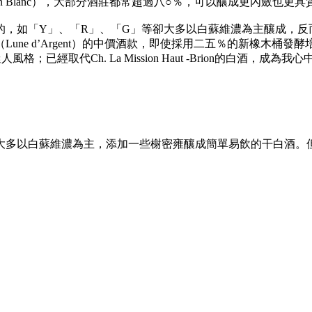
gnon Blanc），大部分酒莊都常超過八○％，可以釀成更內斂也更
「Y」、「R」、「G」等卻大多以白蘇維濃為主釀成，反而少了最珍
une d’Argent）的中價酒款，即使採用二五％的新橡木桶
已經取代Ch. La Mission Haut -Brion的白酒
大多以白蘇維濃為主，添加一些榭密雍釀成簡單易飲的干白酒。