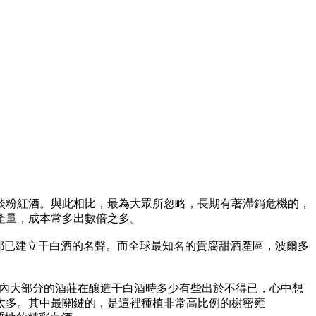
淡粉紅酒。與此相比，最為大眾所忽略，長期有著滯銷危機的，
產量，成本常多出數倍之多。
）等都已建立干白酒的名聲。而全球最知名的貴腐甜酒產區，波爾多
ec。區內大部分的酒莊在釀造干白酒時多少有些出於不得已，心中想
太多。其中最關鍵的，是這裡種植非常高比例的榭密雍