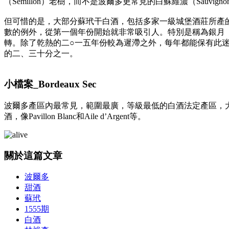
（Sémillon）老樹，而不是波爾多更常見的白蘇維濃（Sauvi
但可惜的是，大部分蘇玳干白酒，包括多家一級城堡酒莊所產的，如
數的例外，從第一個年份開始就非常吸引人。特別是稱為銀月（L
轉。除了乾熱的二○一五年份較為遲滯之外，每年都能保有此迷人風格；
的二、三十分之一。
小檔案_Bordeaux Sec
波爾多產區內最常見，範圍最廣，等級最低的白酒法定產區，
酒，像Pavillon Blanc和Aile d’Argent等。
關於這篇文章
波爾多
甜酒
蘇玳
1555期
白酒