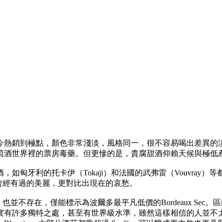
今熱銷到極點，顏色非常淺淡，風格同一，很不容易喝出差異的
萄酒世界裡的票房毒藥。但更慘的是，貴腐甜酒仰賴天候與極低
如匈牙利的托卡伊（Tokaji）和法國的武弗雷（Vouvray
過去曾經有過的美麗，更對比出現在的哀愁。
詭，也並不存在，僅能標示為波爾多最平凡低價的Bordeaux S
實有許多獨特之處，甚至有世界級水準，雖然這樣相信的人並不