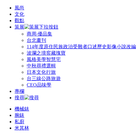
風尚
文化
觀點
策展
商周‧優品集
台北畫刊
114年度原住民族政治受難者口述歷史影像小說改
波瀾之境窖藏瑰寶
風格美學智慧宅
中秋尋禮選輯
日本文化行旅
台三線公路旅遊
CEO品味學
專欄
搜尋
機械錶
腕錶
私廚
米其林