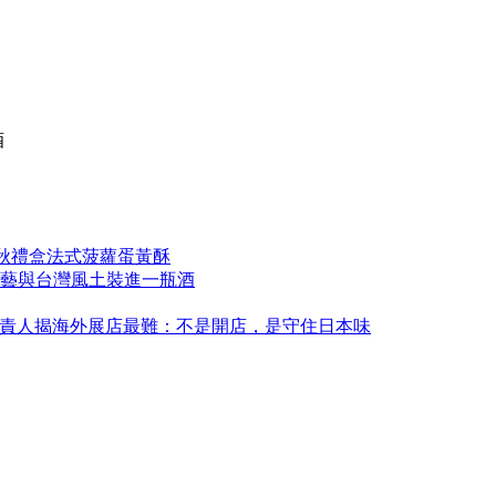
酒
中秋禮盒法式菠蘿蛋黃酥
藝與台灣風土裝進一瓶酒
永康！負責人揭海外展店最難：不是開店，是守住日本味