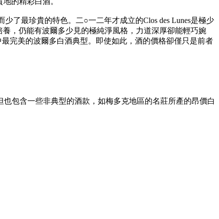
具質地的精彩白酒。
貴的特色。二○一二年才成立的Clos des Lunes是極少
發酵培養，仍能有波爾多少見的極純淨風格，力道深厚卻能輕巧婉
，成為我心中最完美的波爾多白酒典型。即使如此，酒的價格卻僅只是前者
但也包含一些非典型的酒款，如梅多克地區的名莊所產的昂價白