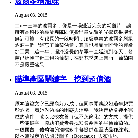
波爾多弱滋味
August 03, 2015
二○一三年的波爾多，像是一場幾近完美的災難片，讓
擁有高科技的專業團隊即使搬出最先進的光學選果機也
無計可施。有很長的一段時間，頂級尊貴的波爾多列級
酒莊主們已經忘了葡萄酒業，其實也是靠天吃飯的農產
加工業。這一年，溼冷漫長的冬季一直延續到春天，發
芽已經晚了近三週的葡萄，在開花季遇上暴雨，葡萄園
不是嚴重落果...
瞄準產區關鍵字 挖到超值酒
August 03, 2015
原本這篇文字已經寫好八成，但同事閒聊說她過年想買
些酒喝，看她對酒標的困惑與沮喪，我決定放棄幾乎完
成的稿件，改以比較友善（但不免簡化）的方式，提供
一些關鍵字，協助消費者尋找知名產區的平價葡萄酒。
一般而言，葡萄酒的酒標多半都提供產區或品種線索。
以本篇設定的法國波爾多（Bordeaux）與布根地