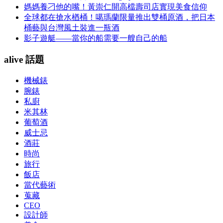
媽媽養刁他的嘴！黃崇仁開高檔壽司店實現美食信仰
全球都在搶水楢桶！噶瑪蘭限量推出雙桶原酒，把日本
桶藝與台灣風土裝進一瓶酒
影子遊艇——當你的船需要一艘自己的船
alive 話題
機械錶
腕錶
私廚
米其林
葡萄酒
威士忌
酒莊
時尚
旅行
飯店
當代藝術
蒐藏
CEO
設計師