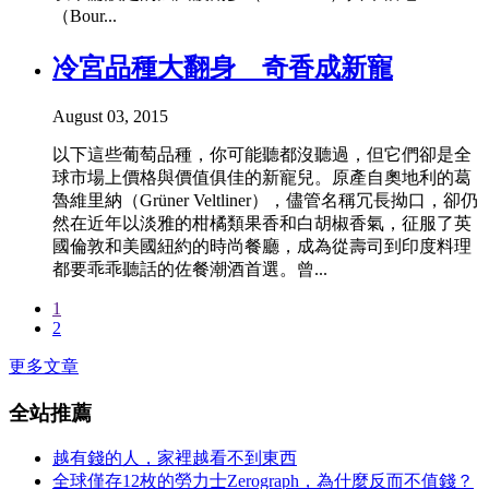
（Bour...
冷宮品種大翻身 奇香成新寵
August 03, 2015
以下這些葡萄品種，你可能聽都沒聽過，但它們卻是全
球市場上價格與價值俱佳的新寵兒。原產自奧地利的葛
魯維里納（Grüner Veltliner），儘管名稱冗長拗口，卻仍
然在近年以淡雅的柑橘類果香和白胡椒香氣，征服了英
國倫敦和美國紐約的時尚餐廳，成為從壽司到印度料理
都要乖乖聽話的佐餐潮酒首選。曾...
1
2
更多文章
全站推薦
越有錢的人，家裡越看不到東西
全球僅存12枚的勞力士Zerograph，為什麼反而不值錢？