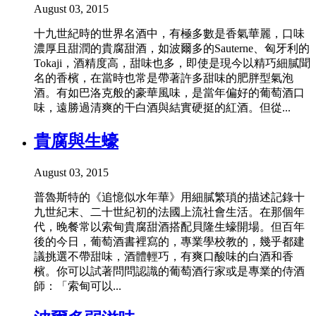
August 03, 2015
十九世紀時的世界名酒中，有極多數是香氣華麗，口味
濃厚且甜潤的貴腐甜酒，如波爾多的Sauterne、匈牙利的
Tokaji，酒精度高，甜味也多，即使是現今以精巧細膩聞
名的香檳，在當時也常是帶著許多甜味的肥胖型氣泡
酒。有如巴洛克般的豪華風味，是當年偏好的葡萄酒口
味，遠勝過清爽的干白酒與結實硬挺的紅酒。但從...
貴腐與生蠔
August 03, 2015
普魯斯特的《追憶似水年華》用細膩繁瑣的描述記錄十
九世紀末、二十世紀初的法國上流社會生活。在那個年
代，晚餐常以索甸貴腐甜酒搭配貝隆生蠔開場。但百年
後的今日，葡萄酒書裡寫的，專業學校教的，幾乎都建
議挑選不帶甜味，酒體輕巧，有爽口酸味的白酒和香
檳。你可以試著問問認識的葡萄酒行家或是專業的侍酒
師：「索甸可以...