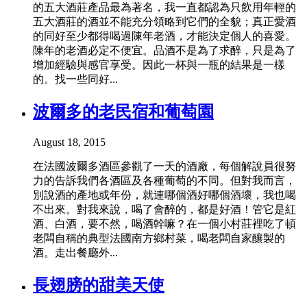
的五大酒莊產品最為著名，我一直都認為只飲用年輕的
五大酒莊的酒並不能充分領略到它們的全貌；真正愛酒
的同好至少都得喝過陳年老酒，才能決定個人的喜愛。
陳年的老酒必定不便宜。品酒不是為了求醉，只是為了
增加經驗與感官享受。因此一杯與一瓶的結果是一樣
的。找一些同好...
波爾多的老民宿和葡萄園
August 18, 2015
在法國波爾多酒區參觀了一天的酒廠，每個解說員很努
力的告訴我們各酒區及各種葡萄的不同。但對我而言，
別說酒的產地或年份，就連哪個酒好哪個酒壞，我也喝
不出來。對我來說，喝了會醉的，都是好酒！管它是紅
酒、白酒，要不然，喝酒幹嘛？在一個小村莊裡吃了頓
老闆自稱的典型法國南方鄉村菜，喝老闆自家釀製的
酒。走出餐廳外...
長翅膀的甜美天使