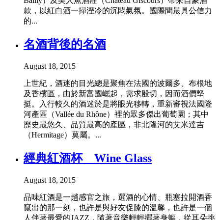
Bailly）及美人魚酒莊（Château Giscours）帶來自豪酒
款，以紅白酒一掃溼冷的沉悶氣氛。國際間最具公信力
的...
名酒背後的名酒
August 18, 2015
上世紀，酒迷的目光總是聚焦在法國的波爾多、布根地
及香檳區，由於新富國崛起，需求殷切，因而酒價堅
挺。入行較久的酒迷於是將眼光移轉，重新審視法國隆
河產區（Vallée du Rhône）裡的眾多傑出葡萄園；其中
歷史最悠久、品質最高的產區，非北隆河的艾米達吉
（Hermitage）莫屬。...
經典紅酒杯 Wine Glass
August 18, 2015
品味紅酒是一趟感官之旅，選酒的心情、瓶塞拉開酒香
竄出的那一刻，也許是與好友促膝的溫馨，也許是一個
人伴著最愛的JAZZ，隨著音樂輕輕擺著身軀，從耳朵挑