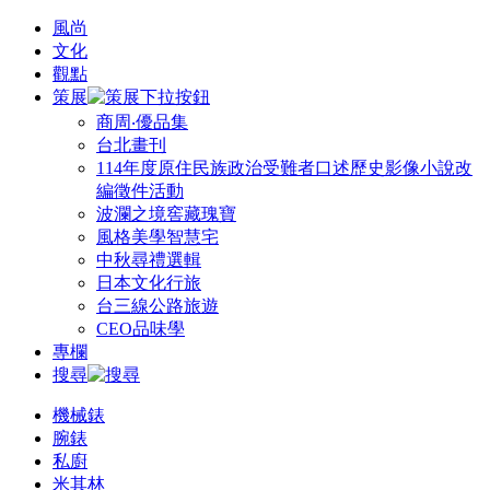
風尚
文化
觀點
策展
商周‧優品集
台北畫刊
114年度原住民族政治受難者口述歷史影像小說改
編徵件活動
波瀾之境窖藏瑰寶
風格美學智慧宅
中秋尋禮選輯
日本文化行旅
台三線公路旅遊
CEO品味學
專欄
搜尋
機械錶
腕錶
私廚
米其林