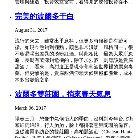
管理與釀造，投資效益當前，看得見的硬體投資從不...
完美的波爾多干白
August 31, 2017
流行的來去，雖常出乎意料，但更多時候卻是有跡可
循。如現今熱銷到極點，顏色非常淺淡，風格同一，很
不容易喝出差異的淡粉紅酒。與此相比，最為大眾所忽
略，長期有著滯銷危機的，除了加烈酒，則應該是貴腐
甜酒了。看來，高甜度正是現今葡萄酒世界裡的票房毒
藥。但更慘的是，貴腐甜酒仰賴天候與極低產量，成本
常多出數倍之多...
波爾多雙莊園，捎來春天氣息
March 06, 2017
陽春三月，想像中氣候怡人的季節，沒料到今年台北街
頭細雨綿綿，行人匆匆，臉上都掛著意興闌珊的倦容。
遠從波爾多訪台的雙莊園：高柏麗酒莊（Château Haut-