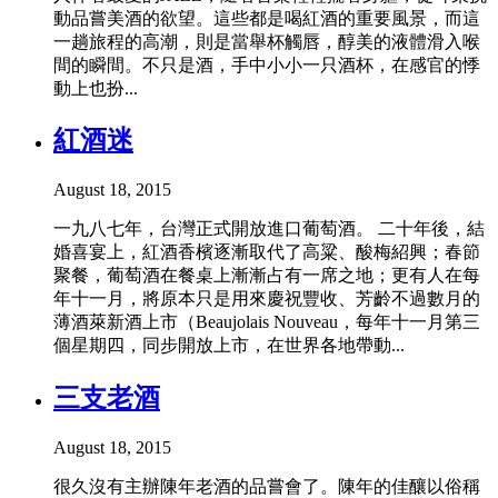
動品嘗美酒的欲望。這些都是喝紅酒的重要風景，而這
一趟旅程的高潮，則是當舉杯觸唇，醇美的液體滑入喉
間的瞬間。不只是酒，手中小小一只酒杯，在感官的悸
動上也扮...
紅酒迷
August 18, 2015
一九八七年，台灣正式開放進口葡萄酒。 二十年後，結
婚喜宴上，紅酒香檳逐漸取代了高粱、酸梅紹興；春節
聚餐，葡萄酒在餐桌上漸漸占有一席之地；更有人在每
年十一月，將原本只是用來慶祝豐收、芳齡不過數月的
薄酒萊新酒上市（Beaujolais Nouveau，每年十一月第三
個星期四，同步開放上市，在世界各地帶動...
三支老酒
August 18, 2015
很久沒有主辦陳年老酒的品嘗會了。陳年的佳釀以俗稱