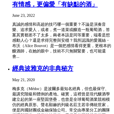
有情感，更偏愛「有缺點的酒」
June 23, 2022
真誠的感情和高超的技巧哪一個重要？不論是演奏音
樂、追求愛人，或者，煮一道菜或釀造一瓶葡萄酒，答
案其實都差不了太多，兩者本該是同等重要，端看是想
感動人心？還是求得完整與安穩？我所認識的愛麗絲・
布沃（Alice Bouvot）是一個把感情看得更重，更根本的
釀酒師，在她的眼中，技術不只無關緊要，也可能還
會...
經典波雅克的非典秘方
May 21, 2020
梅多克（Médoc）是波爾多最知名經典，但也最保守、
最講究階級和體例的產地。確實，這裡曾是現代釀酒學
建立起的第一座堅固堡壘，也曾是全球葡萄酒業競相模
仿的經典原形。聲名顯赫的列級名莊主若非傳統世家，
便是跨國財團或金融保險公司。常交由專業分工的團隊