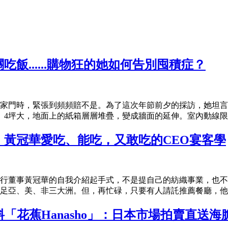
飯......購物狂的她如何告別囤積症？
家門時，緊張到頻頻賠不是。為了這次年節前夕的採訪，她坦言
、4坪大，地面上的紙箱層層堆疊，變成牆面的延伸。室內動線限縮
黃冠華愛吃、能吃，又敢吃的CEO宴客學
行董事黃冠華的自我介紹起手式，不是提自己的紡織事業，也不
亞、美、非三大洲。但，再忙碌，只要有人請託推薦餐廳，他一向
日料「花蕉Hanasho」：日本市場拍賣直