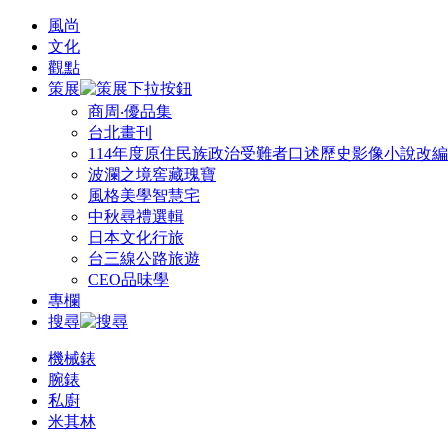
風尚
文化
觀點
策展
商周‧優品集
台北畫刊
114年度原住民族政治受難者口述歷史影像小說改
波瀾之境窖藏瑰寶
風格美學智慧宅
中秋尋禮選輯
日本文化行旅
台三線公路旅遊
CEO品味學
專欄
搜尋
機械錶
腕錶
私廚
米其林