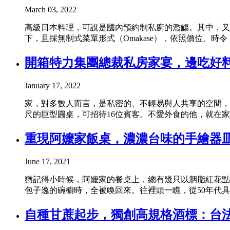
March 03, 2022
高級日本料理，可說是國內預約制私廚的濫觴。其中，又
下，且採無制式菜單形式（Omakase），依照價位、時
開箱特力集團總裁私房家宴，邊吃好料
January 17, 2022
家，對多數人而言，是私密的、不輕易與人共享的空間，
尺的巨型圓桌，可招待16位賓客。不愛外食的他，就在家
重現阿嬤家飯桌，濃濃台味的手繪器
June 17, 2021
猶記得小時候，阿嬤家的餐桌上，總有幾只以胭脂紅花點
包子逸的碗櫥時，全被喚回來。往裡頭一瞧，從50年代具
自種甘蔗起步，獨創高規格酒標：台