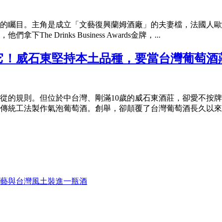
目。主角是成立「文藝復興蘭姆酒廠」的夫妻檔，法國人歐利文（Ol
 Drinks Business Awards金牌，...
它！威石東堅持本土品種，要當台灣葡萄酒
從的規則。但位於中台灣、剛滿10歲的威石東酒莊，卻愛不按
傳統工法製作氣泡葡萄酒。創舉，卻顛覆了台灣葡萄酒長久以來的
藝與台灣風土裝進一瓶酒