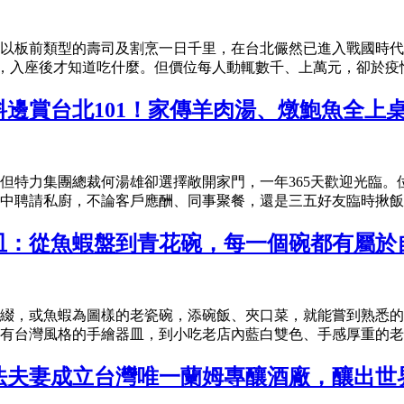
以板前類型的壽司及割烹一日千里，在台北儼然已進入戰國時代
令，入座後才知道吃什麼。但價位每人動輒數千、上萬元，卻於疫情期
邊賞台北101！家傳羊肉湯、燉鮑魚全上
但特力集團總裁何湯雄卻選擇敞開家門，一年365天歡迎光臨。
中聘請私廚，不論客戶應酬、同事聚餐，還是三五好友臨時揪飯局
皿：從魚蝦盤到青花碗，每一個碗都有屬於
綴，或魚蝦為圖樣的老瓷碗，添碗飯、夾口菜，就能嘗到熟悉的
有台灣風格的手繪器皿，到小吃老店內藍白雙色、手感厚重的老青
法夫妻成立台灣唯一蘭姆專釀酒廠，釀出世