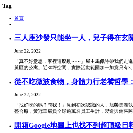
Tag
首頁
三人座沙發只能坐一人，兒子得在玄關吃
June 22, 2022
「真不好意思，家裡這麼亂⋯⋯」屋主馬佩詩帶我們走進
黃區的公寓。近30坪空間，實際活動範圍加一加竟只有3
從不吃微波食物，身體力行老饕哲學：
June 22, 2022
「找好吃的嗎？問我！」見到初次認識的人，旭榮集團執
整合廠，黃冠華肩負全球逾萬名員工生計，製造與銷售跨足
開箱Google地圖上也找不到超頂級