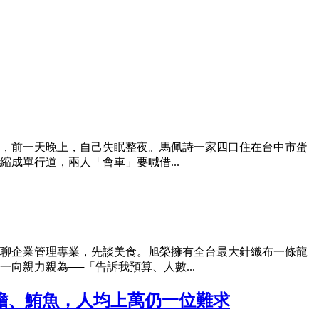
，前一天晚上，自己失眠整夜。馬佩詩一家四口住在台中市蛋
成單行道，兩人「會車」要喊借...
聊企業管理專業，先談美食。旭榮擁有全台最大針織布一條龍
親力親為──「告訴我預算、人數...
送海膽、鮪魚，人均上萬仍一位難求