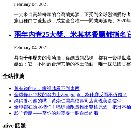
February 04, 2021
一支來自高雄橋頭的台灣蘭姆酒，正受到全球烈酒愛好者的矚
旗山種白甘蔗起步，成立全台唯一一間蘭姆酒廠。2020年，他們拿下The
兩年內奪25大獎、米其林餐廳都指名
February 04, 2021
具有千年歷史的葡萄酒，從釀造到品味，都有一套舉世遵
釀酒；它，不同於台灣其他的本土酒莊，唯一採法國香檳
全站推薦
越有錢的人，家裡越看不到東西
全球僅存12枚的勞力士Zerograph，為什麼反而不值錢？
媽媽養刁他的嘴！黃崇仁開高檔壽司店實現美食信仰
全球都在搶水楢桶！噶瑪蘭限量推出雙桶原酒，把日本桶
影子遊艇——當你的船需要一艘自己的船
alive 話題