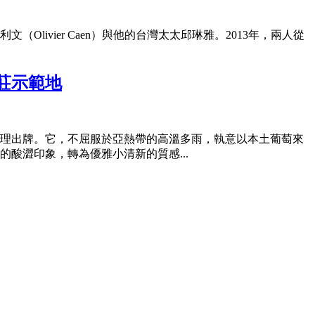
ivier Caen）與他的台灣太太邱琳雅。2013年，兩人從
莊示範地
牌理出牌。它，不屈服於亞熱帶的高溫多雨，執意以本土葡萄來
酸澀印象，轉為優雅小清新的質感...