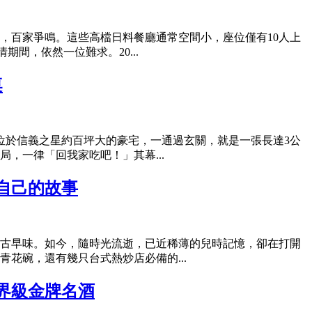
，百家爭鳴。這些高檔日料餐廳通常空間小，座位僅有10人上
間，依然一位難求。20...
桌
位於信義之星約百坪大的豪宅，一通過玄關，就是一張長達3公
，一律「回我家吃吧！」其幕...
自己的故事
古早味。如今，隨時光流逝，已近稀薄的兒時記憶，卻在打開
花碗，還有幾只台式熱炒店必備的...
界級金牌名酒