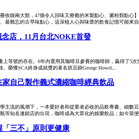
冊收錄兩大類，47個令人回味又療癒的米製點心、澱粉類點心
、最難忘的古早味點心，這深植人心與味蕾的飲食記憶可能來自於
牌概念店，11月台北NOKE首發
稀有二詞畫上等號的存在。6年內選用其咖啡豆參賽的咖啡師，贏得了5
榮獲SCA終身成就獎的著名烘豆師George Howel...
在家自己製作義式濃縮咖啡經典飲品
咖啡學主流的風潮下，一本愛好者和從業者必收的品飲專書。細數
瓶等知名連鎖店的出現，咖啡成為大眾化的娛樂飲品；如今當便利
握「三不」原則更健康