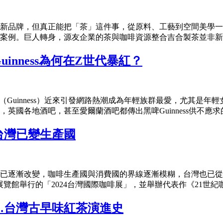
新品牌，但真正能把「茶」這件事，從原料、工藝到空間美學一次
案例。巨人轉身，源友企業的茶與咖啡資源整合吉合製茶並非新手
nness為何在Z世代暴紅？
士（Guinness）近來引發網路熱潮成為年輕族群最愛，尤其
各地酒吧，甚至愛爾蘭酒吧都傳出黑啤Guinness供不應求的情
台灣已變生產國
已逐漸改變，咖啡生產國與消費國的界線逐漸模糊，台灣也已從
南港展覽館舉行的「2024台灣國際咖啡展」，並舉辦代表作《21世紀咖
…台灣古早味紅茶演進史