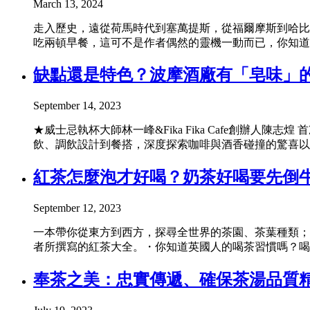
March 13, 2024
走入歷史，遠從荷馬時代到塞萬提斯，從福爾摩斯到哈比
吃兩頓早餐，這可不是作者偶然的靈機一動而已，你知道
缺點還是特色？波摩酒廠有「皂味」
September 14, 2023
★威士忌執杯大師林一峰&Fika Fika Cafe創
飲、調飲設計到餐搭，深度探索咖啡與酒香碰撞的驚喜以大師
紅茶怎麼泡才好喝？奶茶好喝要先倒
September 12, 2023
一本帶你從東方到西方，探尋全世界的茶園、茶葉種類；
者所撰寫的紅茶大全。・你知道英國人的喝茶習慣嗎？喝茶
奉茶之美：忠實傳遞、確保茶湯品質