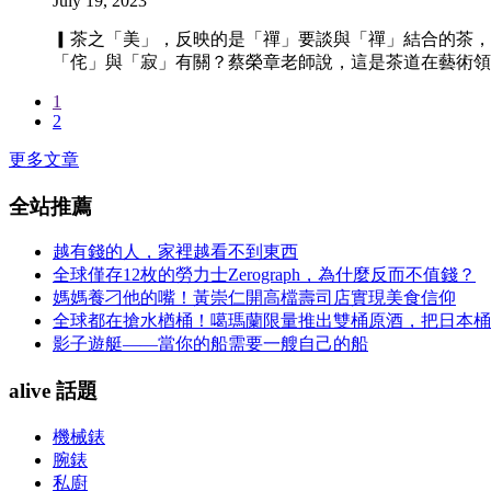
July 19, 2023
▎茶之「美」，反映的是「禪」要談與「禪」結合的茶，
「侘」與「寂」有關？蔡榮章老師說，這是茶道在藝術領
1
2
更多文章
全站推薦
越有錢的人，家裡越看不到東西
全球僅存12枚的勞力士Zerograph，為什麼反而不值錢？
媽媽養刁他的嘴！黃崇仁開高檔壽司店實現美食信仰
全球都在搶水楢桶！噶瑪蘭限量推出雙桶原酒，把日本桶
影子遊艇——當你的船需要一艘自己的船
alive 話題
機械錶
腕錶
私廚