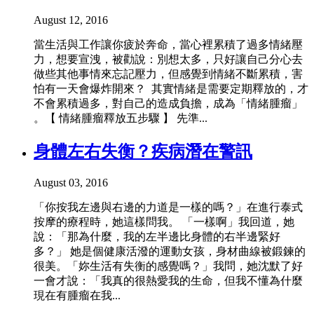
August 12, 2016
當生活與工作讓你疲於奔命，當心裡累積了過多情緒壓
力，想要宣洩，被勸說：別想太多，只好讓自己分心去
做些其他事情來忘記壓力，但感覺到情緒不斷累積，害
怕有一天會爆炸開來？ 其實情緒是需要定期釋放的，才
不會累積過多，對自己的造成負擔，成為「情緒腫瘤」
。【 情緒腫瘤釋放五步驟 】 先準...
身體左右失衡？疾病潛在警訊
August 03, 2016
「你按我左邊與右邊的力道是一樣的嗎？」在進行泰式
按摩的療程時，她這樣問我。 「一樣啊」我回道，她
說：「那為什麼，我的左半邊比身體的右半邊緊好
多？」 她是個健康活潑的運動女孩，身材曲線被鍛鍊的
很美。「妳生活有失衡的感覺嗎？」我問，她沈默了好
一會才說：「我真的很熱愛我的生命，但我不懂為什麼
現在有腫瘤在我...