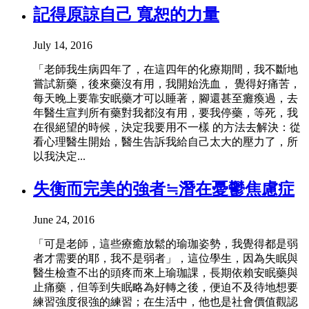
記得原諒自己 寬恕的力量
July 14, 2016
「老師我生病四年了，在這四年的化療期間，我不斷地
嘗試新藥，後來藥沒有用，我開始洗血， 覺得好痛苦，
每天晚上要靠安眠藥才可以睡著，腳還甚至癱瘓過，去
年醫生宣判所有藥對我都沒有用，要我停藥，等死，我
在很絕望的時候，決定我要用不一樣 的方法去解決：從
看心理醫生開始，醫生告訴我給自己太大的壓力了，所
以我決定...
失衡而完美的強者≒潛在憂鬱焦慮症
June 24, 2016
「可是老師，這些療癒放鬆的瑜珈姿勢，我覺得都是弱
者才需要的耶，我不是弱者」，這位學生，因為失眠與
醫生檢查不出的頭疼而來上瑜珈課，長期依賴安眠藥與
止痛藥，但等到失眠略為好轉之後，便迫不及待地想要
練習強度很強的練習；在生活中，他也是社會價值觀認