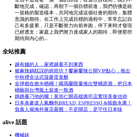
斷地完成，確認，再朝下一個目標前進，我們彷彿是統
一規格的製造樣本，共同地完成這個社會的期待，集體
意識的期待。在工作上完成目標的過程中，常常忘記自
己有多疲累，只是不斷努力向前奔跑，停下來時才發現
已經透支；家庭上我們努力達成家人的期待，即便那些
期待與內心的...
全站推薦
越有錢的人，家裡越看不到東西
被麻辣鍋耽誤的烘焙坊？饗麻饗辣公開VIP點心，推出
中秋禮盒法式菠蘿蛋黃酥
全球都在搶水楢桶！噶瑪蘭限量推出雙桶原酒，把日本
桶藝與台灣風土裝進一瓶酒
媽媽養刁他的嘴！黃崇仁開高檔壽司店實現美食信仰
日本表參道人氣麵包BREAD, ESPRESSO &插旗永康！
負責人揭海外展店最難：不是開店，是守住日本味
alive 話題
機械錶