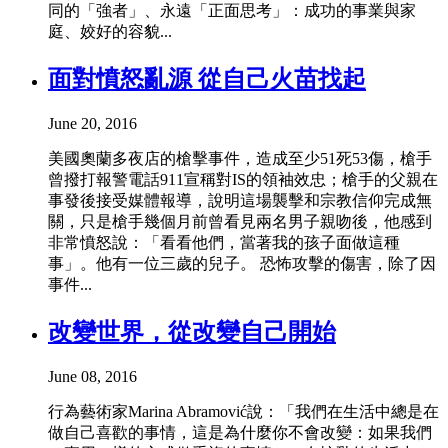
同的「強者」、永遠「正面思考」：成功的事業與家
庭、姣好的容貌...
面對憤怒亂源 從自己火苗找起
June 20, 2016
美國奧蘭多夜店的槍擊事件，造成至少51死53傷，槍手
曾撥打報警電話911宣稱對IS的領袖效忠；槍手的父親在
事發後接受媒體報導，說明這場襲擊和宗教信仰完成無
關，只是槍手幾個月前曾看見兩名男子親吻後，他感到
非常憤怒說：「看看他們，當著我的孩子面做這種
事」。他有一位三歲的兒子。 恐怖攻擊的傷害，除了因
事件...
改變世界，從改變自己開始
June 08, 2016
行為藝術家Marina Abramović說：「我們在生活中總是在
做自己喜歡的事情，這是為什麼你不會改變：如果我們