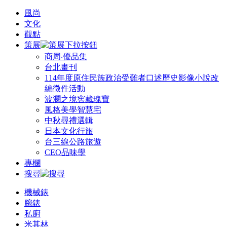
風尚
文化
觀點
策展
商周‧優品集
台北畫刊
114年度原住民族政治受難者口述歷史影像小說改
編徵件活動
波瀾之境窖藏瑰寶
風格美學智慧宅
中秋尋禮選輯
日本文化行旅
台三線公路旅遊
CEO品味學
專欄
搜尋
機械錶
腕錶
私廚
米其林