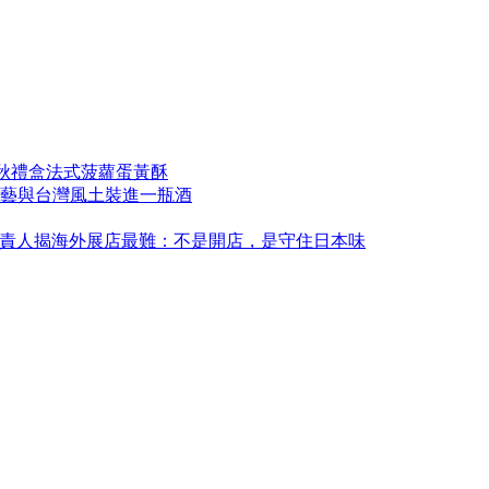
中秋禮盒法式菠蘿蛋黃酥
藝與台灣風土裝進一瓶酒
永康！負責人揭海外展店最難：不是開店，是守住日本味