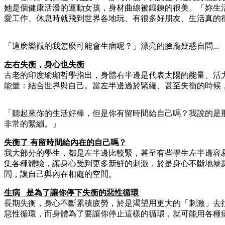
她是個健康活潑的運動女孩，身材曲線被鍛鍊的很美。「妳生
愛工作、休息時就飛到世界各地玩、有很多好朋友、生活真的
「這麽樂觀的我怎麼可能會生病呢？」漂亮的臉龐疑惑自問...
左右失衡，身心也失衡
古老的印度瑜珈哲學指出，身體右半邊是代表太陽的能量、活
能量：結合世界與自己。當左半邊過於緊繃、甚至失衡的時候
「聽起來你的生活好棒，但是你有留時間給自己嗎？我說的是
非常的緊繃。」
失衡了 有留時間給內在的自己嗎？
我大部分的學生，都是左半邊比較緊，甚至有些學生左半邊容
集各種體驗，讓身心受到更多新鮮的刺激，於是身心不斷地暴
間，讓自己與內在相處的空間。
生病 是為了讓你停下失衡的惡性循環
長期失衡，身心不斷累積疲勞，於是渴望用更大的「刺激」去
惡性循環，而身體為了要讓你停止這樣的循環，就可能用各種