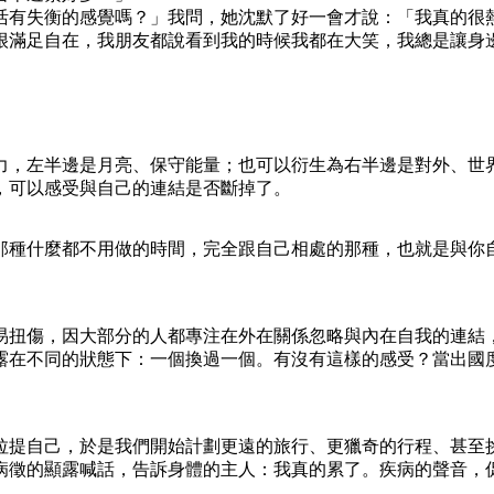
活有失衡的感覺嗎？」我問，她沈默了好一會才說：「我真的很
很滿足自在，我朋友都說看到我的時候我都在大笑，我總是讓身
力，左半邊是月亮、保守能量；也可以衍生為右半邊是對外、世
，可以感受與自己的連結是否斷掉了。
那種什麼都不用做的時間，完全跟自己相處的那種，也就是與你
易扭傷，因大部分的人都專注在外在關係忽略與內在自我的連結
露在不同的狀態下：一個換過一個。有沒有這樣的感受？當出國
拉提自己，於是我們開始計劃更遠的旅行、更獵奇的行程、甚至
病徵的顯露喊話，告訴身體的主人：我真的累了。疾病的聲音，