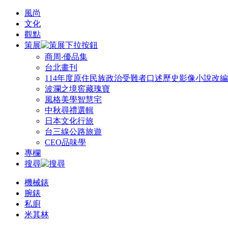
風尚
文化
觀點
策展
商周‧優品集
台北畫刊
114年度原住民族政治受難者口述歷史影像小說改
波瀾之境窖藏瑰寶
風格美學智慧宅
中秋尋禮選輯
日本文化行旅
台三線公路旅遊
CEO品味學
專欄
搜尋
機械錶
腕錶
私廚
米其林