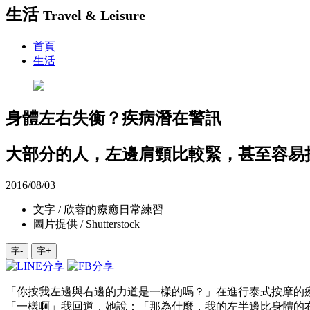
生活
Travel & Leisure
首頁
生活
身體左右失衡？疾病潛在警訊
大部分的人，左邊肩頸比較緊，甚至容易扭
2016/08/03
文字 / 欣蓉的療癒日常練習
圖片提供 / Shutterstock
字-
字+
「你按我左邊與右邊的力道是一樣的嗎？」在進行泰式按摩的
「一樣啊」我回道，她說：「那為什麼，我的左半邊比身體的