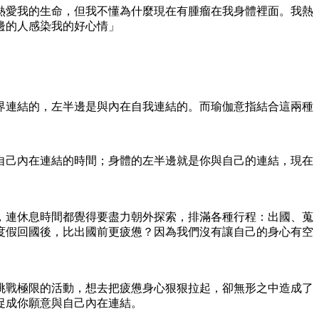
熱愛我的生命，但我不懂為什麼現在有腫瘤在我身體裡面。我熱
邊的人感染我的好心情」
界連結的，左半邊是與內在自我連結的。而瑜伽意指結合這兩種
自己內在連結的時間；身體的左半邊就是你與自己的連結，現在
，連休息時間都覺得要盡力朝外探索，排滿各種行程：出國、蒐
度假回國後，比出國前更疲憊？因為我們沒有讓自己的身心有空
挑戰極限的活動，想去把疲憊身心狠狠拉起，卻無形之中造成了
促成你願意與自己內在連結。