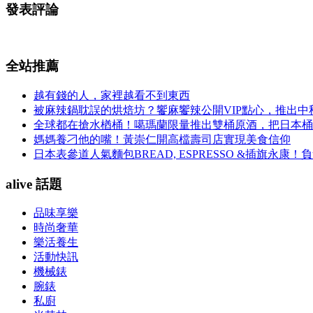
發表評論
全站推薦
越有錢的人，家裡越看不到東西
被麻辣鍋耽誤的烘焙坊？饗麻饗辣公開VIP點心，推出
全球都在搶水楢桶！噶瑪蘭限量推出雙桶原酒，把日本桶
媽媽養刁他的嘴！黃崇仁開高檔壽司店實現美食信仰
日本表參道人氣麵包BREAD, ESPRESSO &插旗
alive 話題
品味享樂
時尚奢華
樂活養生
活動快訊
機械錶
腕錶
私廚