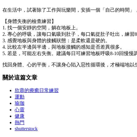
在生活中，試著除了工作與玩樂間，安插一個「自己的時間」
【身體失衡的檢查練習】
1. 找一個安靜的空間，躺在地板上。
2. 專心的呼吸，讓每口氣吸到肚子，每口氣從肚子吐出，練習8
3. 感覺地板與身體的接觸狀態：是柔軟還是硬的。
4. 比較左半邊與半邊，與地板接觸的感知是否差異很多。
5. 若是，可能左右失衡。建議每日可練習地板呼吸8-10回慢慢
找回身體、心的平衡，不讓身心陷入惡性循環後，才極端地以
關於這篇文章
欣蓉的療癒日常練習
運動
瑜珈
心靈
健康
熱門
shutterstock