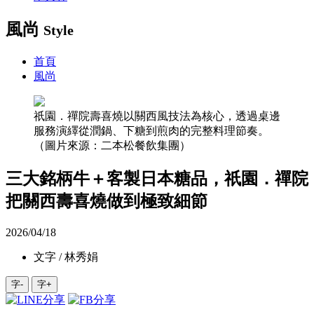
風尚
Style
首頁
風尚
祇園．禪院壽喜燒以關西風技法為核心，透過桌邊
服務演繹從潤鍋、下糖到煎肉的完整料理節奏。
（圖片來源：二本松餐飲集團）
三大銘柄牛＋客製日本糖品，祇園．禪院
把關西壽喜燒做到極致細節
2026/04/18
文字 / 林秀娟
字-
字+