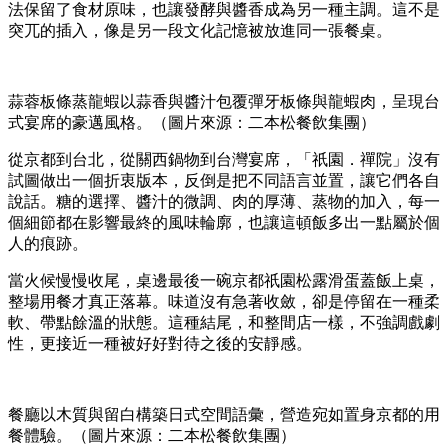
法保留了食材原味，也讓發酵與醬香成為另一種主調。這不是
突兀的插入，像是另一段文化記憶被放進同一張餐桌。
蒜蓉板條蒸龍蝦以蒜香與醬汁包覆彈牙板條與龍蝦肉，呈現台
式宴席的豪邁風格。（圖片來源：二本松餐飲集團）
從京都到台北，從關西鍋物到台灣宴席，「祇園．禪院」沒有
試圖做出一個折衷版本，反倒是把不同語言並置，讓它們各自
說話。糖的選擇、醬汁的微調、肉的厚薄、蒸物的加入，每一
個細節都在影響最終的風味輪廓，也讓這頓飯多出一點屬於個
人的痕跡。
當火候慢慢收尾，桌邊最後一碗京都祇園松露滑蛋蓋飯上桌，
整場用餐才真正落幕。味道沒有急著收斂，卻是停留在一種柔
軟、帶點餘溫的狀態。這種結尾，和整間店一樣，不強調戲劇
性，更接近一種被好好對待之後的安靜感。
餐廳以木質與留白構築日式空間語彙，營造宛如置身京都的用
餐體驗。（圖片來源：二本松餐飲集團）