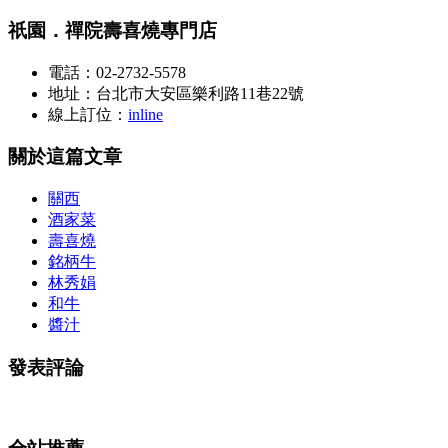
祇園．禪院壽喜燒專門店
電話：02-2732-5578
地址：台北市大安區樂利路11巷22號
線上訂位：
inline
關於這篇文章
關西
酒家菜
壽喜燒
銘柄牛
林秀娟
和牛
醬汁
發表評論