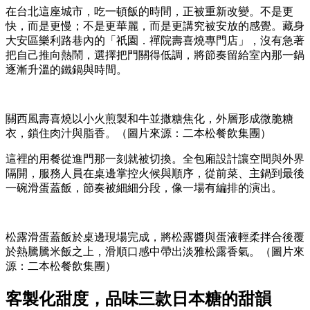
在台北這座城市，吃一頓飯的時間，正被重新改變。不是更
快，而是更慢；不是更華麗，而是更講究被安放的感覺。藏身
大安區樂利路巷內的「祇園．禪院壽喜燒專門店」，沒有急著
把自己推向熱鬧，選擇把門關得低調，將節奏留給室內那一鍋
逐漸升溫的鐵鍋與時間。
關西風壽喜燒以小火煎製和牛並撒糖焦化，外層形成微脆糖
衣，鎖住肉汁與脂香。（圖片來源：二本松餐飲集團）
這裡的用餐從進門那一刻就被切換。全包廂設計讓空間與外界
隔開，服務人員在桌邊掌控火候與順序，從前菜、主鍋到最後
一碗滑蛋蓋飯，節奏被細細分段，像一場有編排的演出。
松露滑蛋蓋飯於桌邊現場完成，將松露醬與蛋液輕柔拌合後覆
於熱騰騰米飯之上，滑順口感中帶出淡雅松露香氣。（圖片來
源：二本松餐飲集團）
客製化甜度，品味三款日本糖的甜韻