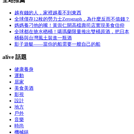
全站推薦
越有錢的人，家裡越看不到東西
全球僅存12枚的勞力士Zerograph，為什麼反而不值錢？
媽媽養刁他的嘴！黃崇仁開高檔壽司店實現美食信仰
全球都在搶水楢桶！噶瑪蘭限量推出雙桶原酒，把日本
桶藝與台灣風土裝進一瓶酒
影子遊艇——當你的船需要一艘自己的船
alive 話題
健康養身
運動
居家
美食美酒
影視
設計
地方
戶外
音樂
時尚
機械錶