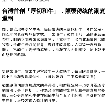
台灣首創「厚切和牛」，顛覆傳統的涮煮
邏輯
肉，是這場餐桌的主角。每日供應的三款銘柄牛，各自帶著不
同產地的氣候與飼育方式。「米澤牛」來自山形，油脂細緻而
帶甜，咀嚼之間香氣層層展開；「雪姬牛」出自北海道佐呂間
牧場，全雌牛長時間肥育，肉質柔軟滑順，入口幾乎沒有負
擔；「宮崎牛」則平衡感鮮明，油花在舌面化開後，留下乾淨
而悠長的餘韻。
集結米澤牛、雪姬牛與宮崎牛三大銘柄牛，每日限量供應，呈
現不同油花與風味個性。（圖片來源：二本松餐飲集團）
如果說薄切壽喜燒講求的是浸潤，那麼禪院另一項更具辨識度
的做法，是「厚切」。作為台灣首間推出厚切和牛壽喜燒的餐
廳，三公分厚的和牛先在鐵鍋中煎至五至七分熟，再讓糖於鍋
中焦化，最後才進入醬汁的收尾。