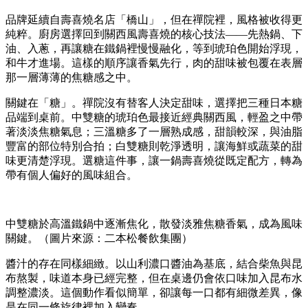
品牌延續自壽喜燒名店「橋山」，但在禪院裡，風格被收得更
純粹。廚房選擇回到關西風壽喜燒的核心技法——先熱鍋、下
油、入蔥，再讓糖在鐵鍋裡慢慢融化，等到琥珀色開始浮現，
和牛才進場。這樣的順序讓香氣先行，肉的甜味被包覆在表層
那一層薄薄的焦糖感之中。
關鍵在「糖」。禪院沒有替客人決定甜味，選擇把三種日本糖
品端到桌前。中雙糖的琥珀色最接近經典關西風，輕盈之中帶
著淡淡焦糖氣息；三溫糖多了一層熟成感，甜韻較深，與油脂
豐富的部位特別合拍；白雙糖則乾淨透明，讓海鮮或蔬菜的甜
味更清楚浮現。選糖這件事，讓一鍋壽喜燒從既定配方，轉為
帶有個人偏好的風味組合。
中雙糖於高溫鐵鍋中逐漸焦化，散發淡雅焦糖香氣，成為風味
關鍵。（圖片來源：二本松餐飲集團）
醬汁的存在同樣細緻。以山利濃口醬油為基底，結合柴魚與昆
布熬製，味道本身已經完整，但在桌邊仍會依口味加入昆布水
調整濃淡。這個動作看似簡單，卻讓每一口都有細微差異，像
是在同一條旋律裡加入變奏。