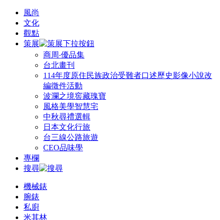
風尚
文化
觀點
策展
商周‧優品集
台北畫刊
114年度原住民族政治受難者口述歷史影像小說改
編徵件活動
波瀾之境窖藏瑰寶
風格美學智慧宅
中秋尋禮選輯
日本文化行旅
台三線公路旅遊
CEO品味學
專欄
搜尋
機械錶
腕錶
私廚
米其林