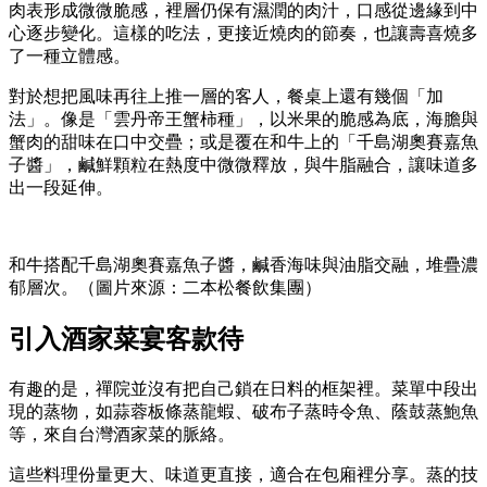
肉表形成微微脆感，裡層仍保有濕潤的肉汁，口感從邊緣到中
心逐步變化。這樣的吃法，更接近燒肉的節奏，也讓壽喜燒多
了一種立體感。
對於想把風味再往上推一層的客人，餐桌上還有幾個「加
法」。像是「雲丹帝王蟹柿種」，以米果的脆感為底，海膽與
蟹肉的甜味在口中交疊；或是覆在和牛上的「千島湖奧賽嘉魚
子醬」，鹹鮮顆粒在熱度中微微釋放，與牛脂融合，讓味道多
出一段延伸。
和牛搭配千島湖奧賽嘉魚子醬，鹹香海味與油脂交融，堆疊濃
郁層次。（圖片來源：二本松餐飲集團）
引入酒家菜宴客款待
有趣的是，禪院並沒有把自己鎖在日料的框架裡。菜單中段出
現的蒸物，如蒜蓉板條蒸龍蝦、破布子蒸時令魚、蔭鼓蒸鮑魚
等，來自台灣酒家菜的脈絡。
這些料理份量更大、味道更直接，適合在包廂裡分享。蒸的技