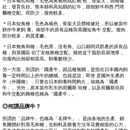
＊日本褐毛和種：毛色為黃褐色或紅褐 色，骨架大，體格健
壯，發育良好。熊本縣和高知縣的紅牛，跟朝鮮牛和西 門塔
爾種交配。而防少，瘦肉較多。
＊日本短角種：毛色為褐色，骨架大且體格健壯，所以被當作
耕作牛來飼 養。南部牛的原有品種與英國短角牛 交配。瘦肉
部分較多，肉質柔嫩。
＊日本無角和種：毛色黑，沒有角。山口縣阿武郡產的原有品
種，與英國區 伯丁安格斯種交配。雖然皮下脂肪容易增厚，
但瘦肉比例卻相當高。飼養數很少。
另一方面，所謂的「國產牛」跟品種無關，是指在日本國內飼
養一定時間以上的牛的總稱。也就是說，即使 是國外生產的
牛（外國種），只要在日本飼養時間夠久，就稱為「國產
牛」。另外，原本當作乳牛的荷爾斯 坦種，以及荷爾斯坦與
和牛交配的雜種也稱為「國產牛」。
◎何謂品牌牛？
所謂的「品牌牛」也稱為「名牌牛」， 是由各地的生產、銷
售團體針對黑毛和種，在飼料及餵養方法等花費相當的心力，