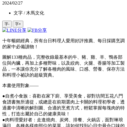
2024/02/27
文字 / 木馬文化
字-
字+
十年暢銷經典，所有台日料理人愛用好評推薦、每日採購烹調
的家中必備讀物！
圖解133種肉品，完整收錄最基本的牛、豬、雞、羊、鴨各部
位與內臟，再加上多種野味，以及絞肉、火腿、香腸等加工製
品，一本讓你充分了解各種肉的風味、口感、營養、保存方法
和料理小祕訣的超級寶典。
本書使用對象——
●自煮小食族：喜歡在家下廚、享受美食，卻對坊間五花八門
食譜書無所適從，或總是在前期選肉上卡關的料理初學者，透
過書中清晰的解剖圖、合適的烹煮方式，輕鬆掌握每塊肉的特
性，打造出屬於自己的健康美味！
●肉料理愛好者：走進燒肉、炭烤、排餐、火鍋店，面對琳琅
滿目、各種各樣肉部位的菜單，該如何找到心目中最合口味的