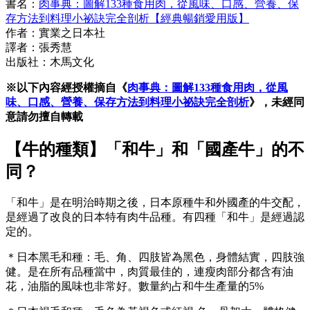
書名：
肉事典：圖解133種食用肉，從風味、口感、營養、保
存方法到料理小祕訣完全剖析【經典暢銷愛用版】
作者：實業之日本社
譯者：張秀慧
出版社：木馬文化
※以下內容經授權摘自《
肉事典：圖解133種食用肉，從風
味、口感、營養、保存方法到料理小祕訣完全剖析
》，未經同
意請勿擅自轉載
【牛的種類】「和牛」和「國產牛」的不
同？
「和牛」是在明治時期之後，日本原種牛和外國產的牛交配，
是經過了改良的日本特有肉牛品種。有四種「和牛」是經過認
定的。
＊日本黑毛和種：毛、角、四肢皆為黑色，身體結實，四肢強
健。是在所有品種當中，肉質最佳的，連瘦肉部分都含有油
花，油脂的風味也非常好。數量約占和牛生產量的5%