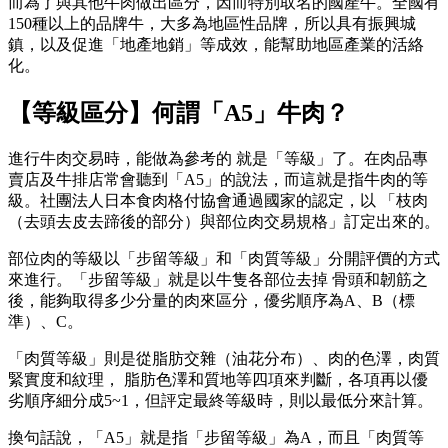
而為了與其他牛肉做出區分，因而特別取名的國產牛。全國有
150種以上的品牌牛，大多為地區性品牌，所以具有振興城
鎮，以及促進「地產地銷」等成效，能幫助地區產業的活絡
化。
【等級區分】何謂「A5」牛肉？
進行牛肉交易時，能做為參考的 就是「等級」了。在肉品專
賣店及牛排店常會聽到「A5」的說法，而這就是指牛肉的等
級。社團法人日本食肉格付協會通過國家的認定，以 「枝肉
（去頭去皮去蹄後的部分）與部位肉交易規格」訂定出來的。
部位肉的等級以「步留等級」和「肉質等級」分開評價的方式
來進行。「步留等級」就是以牛隻各部位去掉 骨頭和韌筋之
後，能夠取得多少分量的肉來區分，優劣順序為A、B（標
準）、C。
「肉質等級」則是從脂肪交雜（油花分布）、肉的色澤，肉質
緊實度和紋理， 脂肪色澤和質地等四項來判斷，各項再以優
劣順序細分成5~1，但評定最終等級時，則以最低分來計算。
換句話說，「A5」就是指「步留等級」為A，而且「肉質等