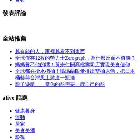
發表評論
全站推薦
越有錢的人，家裡越看不到東西
全球僅存12枚的勞力士Zerograph，為什麼反而不值錢？
媽媽養刁他的嘴！黃崇仁開高檔壽司店實現美食信仰
全球都在搶水楢桶！噶瑪蘭限量推出雙桶原酒，把日本
桶藝與台灣風土裝進一瓶酒
影子遊艇——當你的船需要一艘自己的船
alive 話題
健康養身
運動
居家
美食美酒
影視