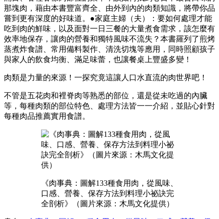
那塊肉，藉由本書豐富齊全、由外到內的肉類知識，將帶你品
嘗到更有深度的好味道。●家庭主婦（夫）：要如何處理才能
吃到肉的鮮味，以及面對一日三餐的大量煮食需求，該怎麼有
效率地保存，讓肉的營養和獨特風味不流失？本書羅列了煎烤
蒸煮炸食譜、常用備料製作、清洗切塊等應用，同時照顧孩子
與家人的飲食均衡、滿足味蕾，也讓餐桌上豐盛多變！
肉類是力量的來源！一探究竟這讓人口水直流的肉世界吧！
不管是五花肉和裡脊肉等熟悉的部位，還是從未吃過的內臟
等，每種肉類的部位特色、處理方法皆一一介紹，並貼心針對
每種肉品推薦實用食譜。
《肉事典：圖解133種食用肉，從風味、
口感、營養、保存方法到料理小祕訣完
全剖析》（圖片來源：木馬文化提供）