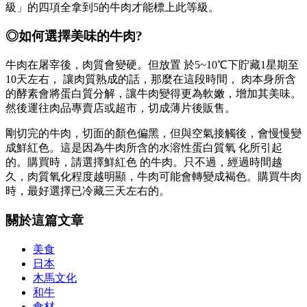
級」的四項全拿到5的牛肉才能標上此等級。
◎如何選擇美味的牛肉?
牛肉在屠宰後，肉質會變硬。但放置 於5~10℃下貯藏1星期至
10天左右， 讓肉質熟成的話，那麼在這段時間， 肉本身所含
的酵素會將蛋白質分解，讓牛肉變得更為軟嫩，增加其美味。
然後運往肉品專賣店或超市，切成薄片後販售。
剛切完的牛肉，切面的顏色偏黑，但與空氣接觸後，會慢慢變
成鮮紅色。這是因為牛肉所含的水溶性蛋白質氧 化所引起
的。購買時，請選擇鮮紅色 的牛肉。只不過，經過時間越
久，肉質氧化程度越明顯，牛肉可能會轉變成褐色。購買牛肉
時，最好選擇已冷藏三天左右的。
關於這篇文章
美食
日本
木馬文化
和牛
食材