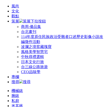
風尚
文化
觀點
策展
商周‧優品集
台北畫刊
114年度原住民族政治受難者口述歷史影像小說改
編徵件活動
波瀾之境窖藏瑰寶
風格美學智慧宅
中秋尋禮選輯
日本文化行旅
台三線公路旅遊
CEO品味學
專欄
搜尋
機械錶
腕錶
私廚
米其林