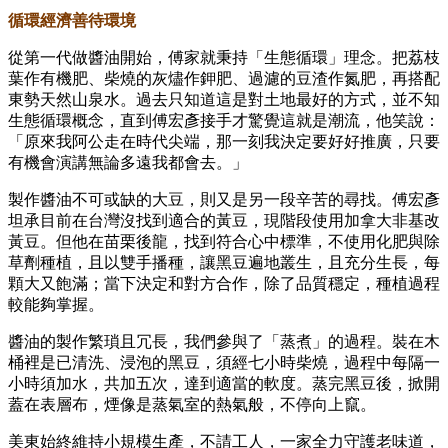
循環經濟善待環境
從第一代做醬油開始，傅家就秉持「生態循環」理念。把荔枝
葉作有機肥、柴燒的灰燼作鉀肥、過濾的豆渣作氮肥，再搭配
東勢天然山泉水。過去只知道這是對土地最好的方式，並不知
生態循環概念，直到傅宏彥接手才驚覺這就是潮流，他笑說：
「原來我阿公走在時代尖端，那一刻我決定要好好推廣，只要
有機會演講無論多遠我都會去。」
製作醬油不可或缺的大豆，則又是另一段辛苦的尋找。傅宏彥
坦承目前在台灣沒找到適合的黃豆，現階段使用加拿大非基改
黃豆。但他在苗栗後龍，找到符合心中標準，不使用化肥與除
草劑種植，且以雙手播種，讓黑豆遍地叢生，且充分生長，每
顆大又飽滿；當下決定和對方合作，除了品質穩定，種植過程
較能夠掌握。
醬油的製作繁瑣且冗長，我們參與了「蒸煮」的過程。裝在木
桶裡是已清洗、浸泡的黑豆，須經七小時柴燒，過程中每隔一
小時須加水，共加五次，達到適當的軟度。蒸完黑豆後，掀開
蓋在表層布，煙像是蒸氣室的熱氣般，不停向上竄。
美東始終維持小規模生產，不請工人，一家全力守護老味道，