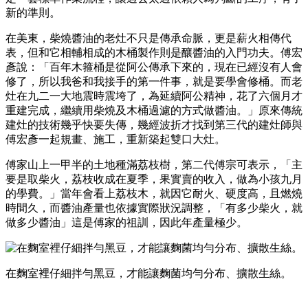
新的準則。
在美東，柴燒醬油的老灶不只是傳承命脈，更是薪火相傳代
表，但和它相輔相成的木桶製作則是釀醬油的入門功夫。傅宏
彥說：「百年木箍桶是從阿公傳承下來的，現在已經沒有人會
修了，所以我爸和我接手的第一件事，就是要學會修桶。而老
灶在九二一大地震時震垮了，為延續阿公精神，花了六個月才
重建完成，繼續用柴燒及木桶過濾的方式做醬油。」原來傳統
建灶的技術幾乎快要失傳，幾經波折才找到第三代的建灶師與
傅宏彥一起規畫、施工，重新築起雙口大灶。
傅家山上一甲半的土地種滿荔枝樹，第二代傅宗可表示，「主
要是取柴火，荔枝收成在夏季，果實賣的收入，做為小孩九月
的學費。」當年會看上荔枝木，就因它耐火、硬度高，且燃燒
時間久，而醬油產量也依據實際狀況調整，「有多少柴火，就
做多少醬油」這是傅家的祖訓，因此年產量極少。
在麴室裡仔細拌勻黑豆，才能讓麴菌均勻分布、擴散生絲。