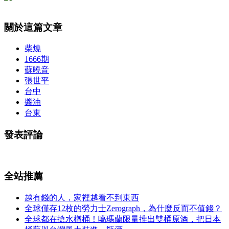
關於這篇文章
柴燒
1666期
蘇曉音
張世平
台中
醬油
台東
發表評論
全站推薦
越有錢的人，家裡越看不到東西
全球僅存12枚的勞力士Zerograph，為什麼反而不值錢？
全球都在搶水楢桶！噶瑪蘭限量推出雙桶原酒，把日本