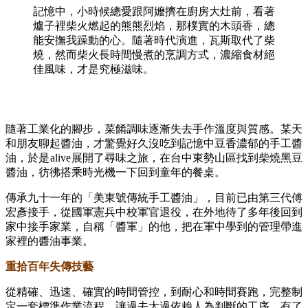
記憶中，小時候總愛跟阿嬤擠在廚房大灶前，看著
爐子裡柴火燃起的熊熊烈焰，那樸實的木頭香，總
能安撫我躁動的心。隨著時代演進，瓦斯取代了柴
燒，然而柴火長時間慢煮的烹調方式，濃縮食材絕
佳風味，才是究極滋味。
隨著工業化的腳步，菜餚調味逐漸失去手作溫度與質感。某天
和朋友聊起醬油，才驚覺好久沒吃到記憶中豆香濃郁的手工醬
油，於是 alive 展開了尋味之旅，在台中東勢山區找到柴燒黑豆
醬油，彷彿搭乘時光機一下回到童年的餐桌。
傳承九十一年的「美東號傳統手工醬油」，目前已由第三代傅
宏彥接手，從國軍憲兵中校軍官退役，在外地待了多年後回到
家中接手家業，自稱「醬軍」的他，把在軍中學到的管理帶進
家裡的醬油事業。
重拾百年失傳技藝
從精確、迅速、確實的時間管控，到耐心和時間賽跑，完整制
定一套標準作業流程，讓過去太過依賴人為判斷的工序，有了