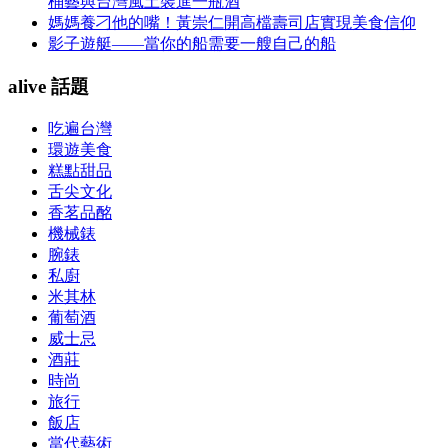
桶藝與台灣風土裝進一瓶酒
媽媽養刁他的嘴！黃崇仁開高檔壽司店實現美食信仰
影子遊艇——當你的船需要一艘自己的船
alive 話題
吃遍台灣
環遊美食
糕點甜品
舌尖文化
香茗品酩
機械錶
腕錶
私廚
米其林
葡萄酒
威士忌
酒莊
時尚
旅行
飯店
當代藝術