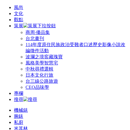
風尚
文化
觀點
策展
商周‧優品集
台北畫刊
114年度原住民族政治受難者口述歷史影像小說改
編徵件活動
波瀾之境窖藏瑰寶
風格美學智慧宅
中秋尋禮選輯
日本文化行旅
台三線公路旅遊
CEO品味學
專欄
搜尋
機械錶
腕錶
私廚
米其林