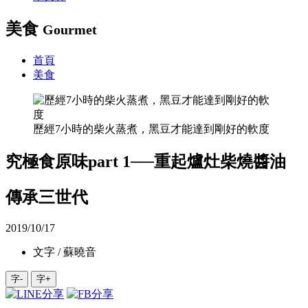
美食
Gourmet
首頁
美食
歷經7小時的柴火蒸煮，黑豆才能達到剛好的軟度
究極食原味part 1──重起爐灶柴燒醬油
傳承三世代
2019/10/17
文字 / 蘇曉音
字-
字+