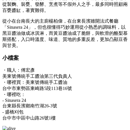
從製麴、裝甕、發酵、烹煮等不假外人之手，最多同時照顧兩
百甕醬缸，著實難得。
從小在台南長大的主廚楊柏偉，在台東長濱雖開法式餐廳
「Sinasera 24」，但也很懂得巧妙運用從小熟悉的調味料，以
黑豆醬油做成冰淇淋，而黃豆醬油成了脆餅，與軟滑的酪梨慕
斯搭配，入口時溫度、味道、質地的多重反差，更加凸顯豆香
與甘美。
小檔案
・職人：傅宏彥
美東號傳統手工醬油第三代負責人
・哪裡買：美東號傳統手工醬油
台中市東勢區東崎路5段113巷16號
・哪裡吃：
- Sinasera 24
台東縣長濱鄉南竹湖26-3號
- 盛橋刈包
台中市中區中山路26號1樓