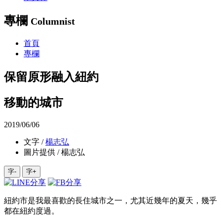
專欄
Columnist
首頁
專欄
保留原形融入紐約
移動的城市
2019/06/06
文字 /
楊志弘
圖片提供 / 楊志弘
字-
字+
紐約市是我最喜歡的長住城市之一，尤其近幾年的夏天，幾乎
都在紐約度過。