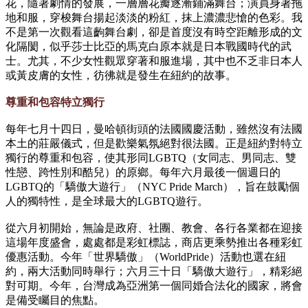
花，隨著劇情的發展，一層層花瓣逐漸鋪滿舞台；演員身著拖
地和服，穿梭舞台揚起淡淡的粉紅，抹上濃濃悲愴的色彩。我
不是第一次觀看這齣舞台劇，卻是首度沒有時空距離形成的文
化隔閡，似乎莎士比亞的馬克白原本就是日本戰國時代的武
士。尤其，不少女性觀眾穿著和服進場，其中也不乏非日本人
或黃皮膚的女性，彷彿就是發生在紐約的故事。
尊重和包容特立獨行
每年七月十四日，曼哈頓街頭的法國國慶活動，雖然沒有法國
本土的莊嚴儀式，但是歡樂氣氛絕對很法國。正是紐約對特立
獨行的尊重和包容，使其形同LGBTQ（女同志、男同志、雙
性戀、跨性別和酷兒）的原鄉。每年六月最後一個週日的
LGBTQ的「驕傲大遊行」（NYC Pride March），旨在鼓勵個
人的獨特性，是全球最大的LGBTQ遊行。
從六月初開始，無論是政府、社團、教會、各行各業都在迎接
這場年度盛會，處處都是彩虹標誌，商店更乘勢推出各種彩虹
優惠活動。今年「世界驕傲」（WorldPride）活動也選在紐
約，兩大活動同時舉行；六月三十日「驕傲大遊行」，精彩絕
對可期。今年，台灣成為亞洲第一個同婚合法化的國家，將會
是備受矚目的焦點。