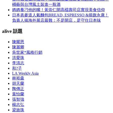
桶藝與台灣風土裝進一瓶酒
媽媽養刁他的嘴！黃崇仁開高檔壽司店實現美食信仰
日本表參道人氣麵包BREAD, ESPRESSO &插旗永康！
負責人揭海外展店最難：不是開店，是守住日本味
alive 話題
陳耀恩
陳麗卿
吳世家*風格行銷
洪愛珠
李清志
和?子
LA Weekly Asia
林裕森
胡天蘭
陶傳正
葉怡蘭
張智強
楊志弘
梁旅珠