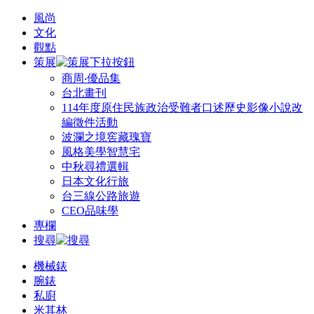
風尚
文化
觀點
策展
商周‧優品集
台北畫刊
114年度原住民族政治受難者口述歷史影像小說改
編徵件活動
波瀾之境窖藏瑰寶
風格美學智慧宅
中秋尋禮選輯
日本文化行旅
台三線公路旅遊
CEO品味學
專欄
搜尋
機械錶
腕錶
私廚
米其林