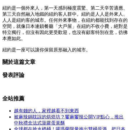
紐約是一個外來人，第一天感到極度震驚、第二天辛苦適應、
第三天自然融入地鐵的紐約客人群中。紐約是人人是外來人、
人人是紐約客的城市。任何外來事物，在紐約都能找到存在的
空間，就像日本連鎖餐廳「大戶屋」在紐約不收小費，絕對是
特立獨行，但沒有因此更受歡迎，也沒有顧客特別在意，彷彿
本應如此。
紐約是一座可以讓你保留原形融入的城市。
關於這篇文章
發表評論
全站推薦
越有錢的人，家裡越看不到東西
被麻辣鍋耽誤的烘焙坊？饗麻饗辣公開VIP點心，推出
中秋禮盒法式菠蘿蛋黃酥
全球都在搶水楢桶！噶瑪蘭限量推出雙桶原酒，把日本