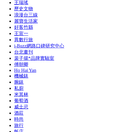
王瑞瑤
歷史文物
浪漫台三線
麗寶生活家
好客竹縣
王宣一
異數行旅
i-Buzz網路口碑研究中心
台北畫刊
裴子揚*品牌實驗室
傅朝卿
Ho Hai Yan
機械錶
腕錶
私廚
米其林
葡萄酒
威士忌
酒莊
時尚
旅行
飯店