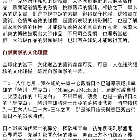
其中，克林姆和席勒的裸體畫，大不同於他們的其他著名作
品，畫面滿溢情慾的激情，挑釁觀眾的情緒。相較之下，畢卡
索的裸女畫，則是中規中矩的素描，顯得保守拘謹。裸體畫在
藝術、色情和道德的碰撞，是藝術表現的精彩對話，也是了解
畫家真性情的途徑，才能窺見藝術家的真實創作意圖。國際大
都會的博物館展出大師作品，不只司空見慣，也理所當然。
但，大師級作品的另類展現，也只有在紐約才能適得其所。
自然而然的文化碰撞
全球化的當下，文化融合的藝術處處可見。可是，人在紐約體
驗的文化碰撞，總是自然而然的平常。
二○一八年七月，我在紐約林肯中心觀看日本已逝導演蜷川幸
雄的「蜷川．馬克白」（Ninagawa Macbeth）。這齣改編自莎
士比亞名作的「馬克白」，不只華麗、淒美，也是一齣很日本
的「馬克白」。蜷川幸雄將莎士比亞的蘇格蘭悲劇，時空轉移
到一五六八年至一六○三年之間，那是織田信長與豐臣秀吉稱
霸日本的戰國時代。
日本戰國時代武士的職分、權欲和天命，彷如櫻花剎那盛開、
迅即凋零，充滿剎那間永恆的淒美。舞台上方不時飄落下櫻