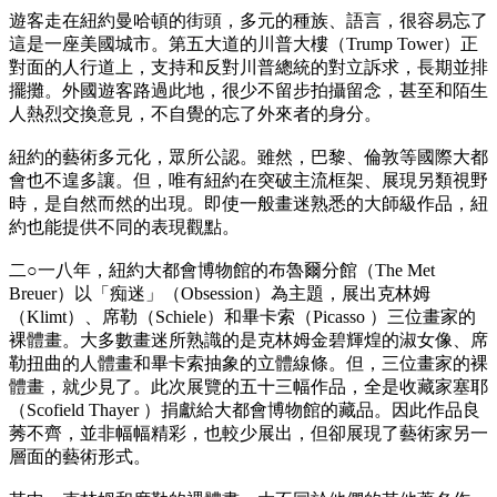
遊客走在紐約曼哈頓的街頭，多元的種族、語言，很容易忘了
這是一座美國城市。第五大道的川普大樓（Trump Tower）正
對面的人行道上，支持和反對川普總統的對立訴求，長期並排
擺攤。外國遊客路過此地，很少不留步拍攝留念，甚至和陌生
人熱烈交換意見，不自覺的忘了外來者的身分。
紐約的藝術多元化，眾所公認。雖然，巴黎、倫敦等國際大都
會也不遑多讓。但，唯有紐約在突破主流框架、展現另類視野
時，是自然而然的出現。即使一般畫迷熟悉的大師級作品，紐
約也能提供不同的表現觀點。
二○一八年，紐約大都會博物館的布魯爾分館（The Met
Breuer）以「痴迷」（Obsession）為主題，展出克林姆
（Klimt）、席勒（Schiele）和畢卡索（Picasso ）三位畫家的
裸體畫。大多數畫迷所熟識的是克林姆金碧輝煌的淑女像、席
勒扭曲的人體畫和畢卡索抽象的立體線條。但，三位畫家的裸
體畫，就少見了。此次展覽的五十三幅作品，全是收藏家塞耶
（Scofield Thayer ）捐獻給大都會博物館的藏品。因此作品良
莠不齊，並非幅幅精彩，也較少展出，但卻展現了藝術家另一
層面的藝術形式。