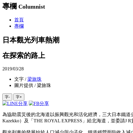
專欄
Columnist
首頁
專欄
日本觀光列車熱潮
在探索的路上
2019/03/28
文字 /
梁旅珠
圖片提供 / 梁旅珠
字-
字+
為協助震災後的北海道以振興觀光和活化經濟，三大日本鐵道公司將
Kazekko）及「THE ROYAL EXPRESS」給北海道，
觀光列車的發展始於人口減少與少子化，鐵道經營面臨收入減