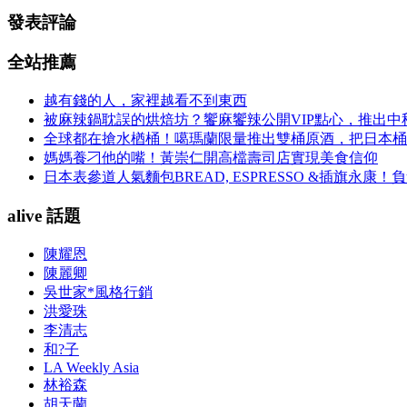
發表評論
全站推薦
越有錢的人，家裡越看不到東西
被麻辣鍋耽誤的烘焙坊？饗麻饗辣公開VIP點心，推出
全球都在搶水楢桶！噶瑪蘭限量推出雙桶原酒，把日本桶
媽媽養刁他的嘴！黃崇仁開高檔壽司店實現美食信仰
日本表參道人氣麵包BREAD, ESPRESSO &插旗
alive 話題
陳耀恩
陳麗卿
吳世家*風格行銷
洪愛珠
李清志
和?子
LA Weekly Asia
林裕森
胡天蘭