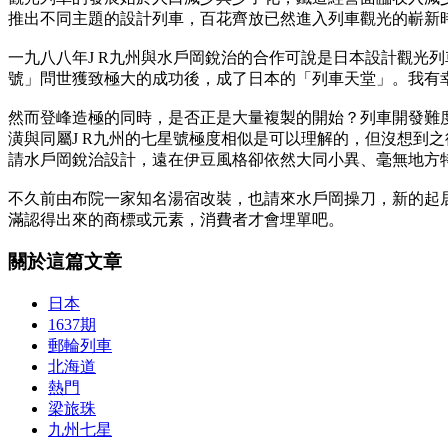
推出不同主題的設計列車，百花齊放已然進入列車觀光的嶄新
一九八八年J R九州與水戶岡銳治的合作可說是日本設計觀光
號」問世獲致極大的成功後，成了日本的「列車天堂」。我有
然而登峰造極的同時，是否正是大量複製的開始？列車開發難度
潢與同屬J R九州的七星號極度相似是可以理解的，但沒想到之後
請水戶岡銳治設計，遠在伊豆風格卻依然大同小異、毫無地方
不久前由布院一家知名湯宿改裝，也請來水戶岡操刀，新的起
滿認得出來的商標或元素，消費者才會埋單吧。
關於這篇文章
日本
1637期
郵輪列車
北海道
熱門
梁旅珠
九州七星