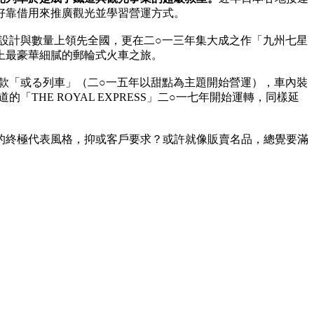
好靠借用來推廣觀光並學習營運方式。
在設計與數量上領先全國，更在二○一三年集大成之作「九州七星
上最豪華細膩的郵輪式火車之旅。
民款「或る列車」（二○一五年以甜點為主題開始營運），車內裝
HE ROYAL EXPRESS」二○一七年開始運轉，同樣延
的終極代表風格，抑或客戶要求？或許就像販賣名品，總覺要滿