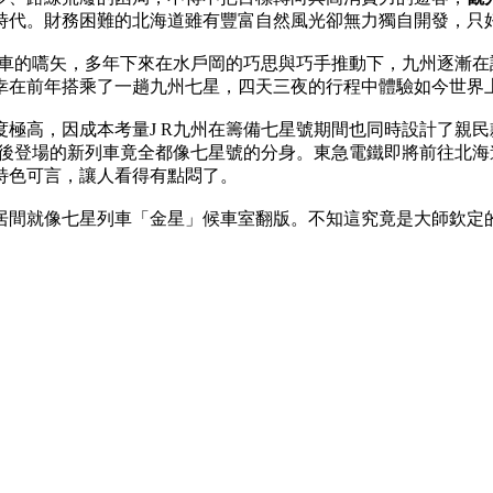
時代。財務困難的北海道雖有豐富自然風光卻無力獨自開發，只
列車的嚆矢，多年下來在水戶岡的巧思與巧手推動下，九州逐漸
幸在前年搭乘了一趟九州七星，四天三夜的行程中體驗如今世界
極高，因成本考量J R九州在籌備七星號期間也同時設計了親
登場的新列車竟全都像七星號的分身。東急電鐵即將前往北海道的「T
特色可言，讓人看得有點悶了。
居間就像七星列車「金星」候車室翻版。不知這究竟是大師欽定