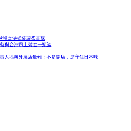
中秋禮盒法式菠蘿蛋黃酥
藝與台灣風土裝進一瓶酒
永康！負責人揭海外展店最難：不是開店，是守住日本味