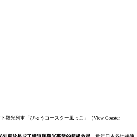
列車「びゅうコースター風っこ」（View Coaster
光列車於是成了鐵道與觀光事業的超級救星。
近年日本各地接連