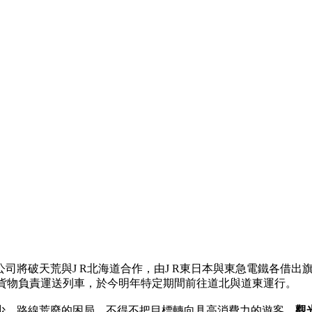
破天荒與J R北海道合作，由J R東日本與東急電鐵各借出旗下觀光
並委請J R貨物負責運送列車，於今明年特定期間前往道北與道東運行。
少、路線荒廢的困局，不得不把目標轉向具高消費力的遊客，
觀