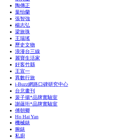
陶傳正
葉怡蘭
張智強
楊志弘
梁旅珠
王瑞瑤
歷史文物
浪漫台三線
麗寶生活家
好客竹縣
王宣一
異數行旅
i-Buzz網路口碑研究中心
台北畫刊
裴子揚*品牌實驗室
謝蘊珩*品牌實驗室
傅朝卿
Ho Hai Yan
機械錶
腕錶
私廚