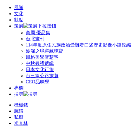
風尚
文化
觀點
策展
商周‧優品集
台北畫刊
114年度原住民族政治受難者口述歷史影像小說改
波瀾之境窖藏瑰寶
風格美學智慧宅
中秋尋禮選輯
日本文化行旅
台三線公路旅遊
CEO品味學
專欄
搜尋
機械錶
腕錶
私廚
米其林