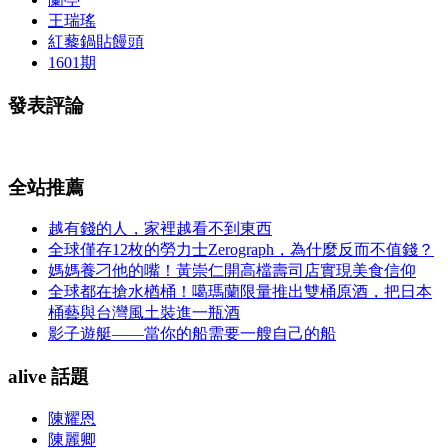
王瑞瑤
紅藜鍋貼饅頭
1601期
發表評論
全站推薦
越有錢的人，家裡越看不到東西
全球僅存12枚的勞力士Zerograph，為什麼反而不值錢？
媽媽養刁他的嘴！黃崇仁開高檔壽司店實現美食信仰
全球都在搶水楢桶！噶瑪蘭限量推出雙桶原酒，把日本
桶藝與台灣風土裝進一瓶酒
影子遊艇——當你的船需要一艘自己的船
alive 話題
陳耀恩
陳麗卿