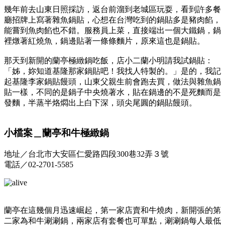
幾年前去山東日照採訪，返台前溜到老城區玩耍，看到許多餐
廳招牌上寫著雜魚鍋貼，心想在台灣吃到的鍋貼多是豬肉餡，
能嘗到魚肉餡也不錯。服務員上菜，直接端出一個大鐵鍋，鍋
裡燉著紅燒魚，鍋邊貼著一條條麵片，原來這也是鍋貼。
那天到新開的蘭亭極緻鍋吃飯，店小二蘭小明請我試鍋貼：
「姊，妳知道基隆那家鍋貼吧！我找人特製的。」是的，我記
起基隆李家鍋貼饅頭，山東父親生前會跑去買，做法與雜魚鍋
貼一樣，不同的是鍋子中央燒著水，貼在鍋邊的不是死麵而是
發麵，半蒸半烙燜出上白下深，頭尖尾圓的鍋貼饅頭。
小檔案＿蘭亭和牛極緻鍋
地址／台北市大安區仁愛路四段300巷32弄３號
電話／02-2701-5585
蘭亭在這幾個月迅速崛起，第一家店賣和牛燒肉，新開張的第
二家為和牛涮涮鍋，兩家店有套餐也可單點，涮涮鍋每人最低