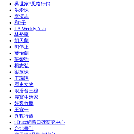
吳世家*風格行銷
洪愛珠
李清志
和?子
LA Weekly Asia
林裕森
胡天蘭
陶傳正
葉怡蘭
張智強
楊志弘
梁旅珠
王瑞瑤
歷史文物
浪漫台三線
麗寶生活家
好客竹縣
王宣一
異數行旅
i-Buzz網路口碑研究中心
台北畫刊