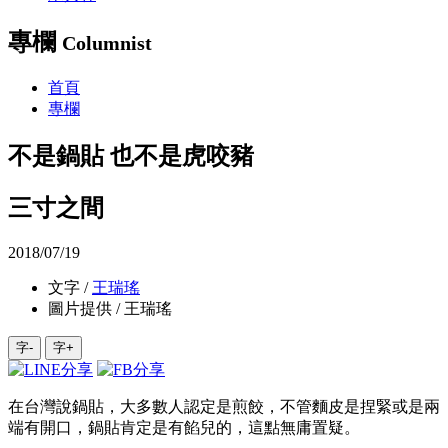
專欄
Columnist
首頁
專欄
不是鍋貼 也不是虎咬豬
三寸之間
2018/07/19
文字 /
王瑞瑤
圖片提供 / 王瑞瑤
字-
字+
在台灣說鍋貼，大多數人認定是煎餃，不管麵皮是捏緊或是兩
端有開口，鍋貼肯定是有餡兒的，這點無庸置疑。