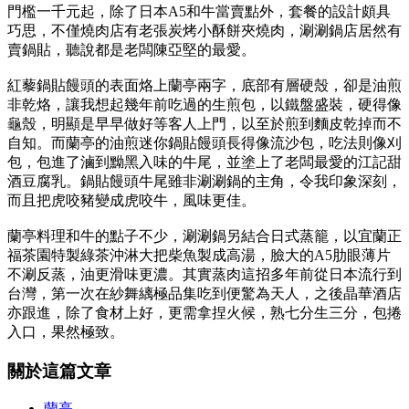
門檻一千元起，除了日本A5和牛當賣點外，套餐的設計頗具
巧思，不僅燒肉店有老張炭烤小酥餅夾燒肉，涮涮鍋店居然有
賣鍋貼，聽說都是老闆陳亞堅的最愛。
紅藜鍋貼饅頭的表面烙上蘭亭兩字，底部有層硬殼，卻是油煎
非乾烙，讓我想起幾年前吃過的生煎包，以鐵盤盛裝，硬得像
龜殼，明顯是早早做好等客人上門，以至於煎到麵皮乾掉而不
自知。而蘭亭的油煎迷你鍋貼饅頭長得像流沙包，吃法則像刈
包，包進了滷到黝黑入味的牛尾，並塗上了老闆最愛的江記甜
酒豆腐乳。鍋貼饅頭牛尾雖非涮涮鍋的主角，令我印象深刻，
而且把虎咬豬變成虎咬牛，風味更佳。
蘭亭料理和牛的點子不少，涮涮鍋另結合日式蒸籠，以宜蘭正
福茶園特製綠茶沖淋大把柴魚製成高湯，臉大的A5肋眼薄片
不涮反蒸，油更滑味更濃。其實蒸肉這招多年前從日本流行到
台灣，第一次在紗舞縭極品集吃到便驚為天人，之後晶華酒店
亦跟進，除了食材上好，更需拿捏火候，熟七分生三分，包捲
入口，果然極致。
關於這篇文章
蘭亭