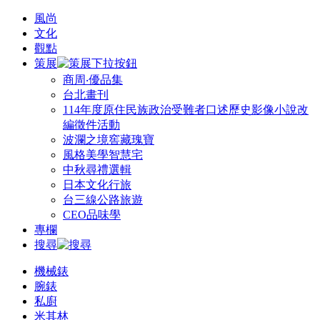
風尚
文化
觀點
策展
商周‧優品集
台北畫刊
114年度原住民族政治受難者口述歷史影像小說改
編徵件活動
波瀾之境窖藏瑰寶
風格美學智慧宅
中秋尋禮選輯
日本文化行旅
台三線公路旅遊
CEO品味學
專欄
搜尋
機械錶
腕錶
私廚
米其林