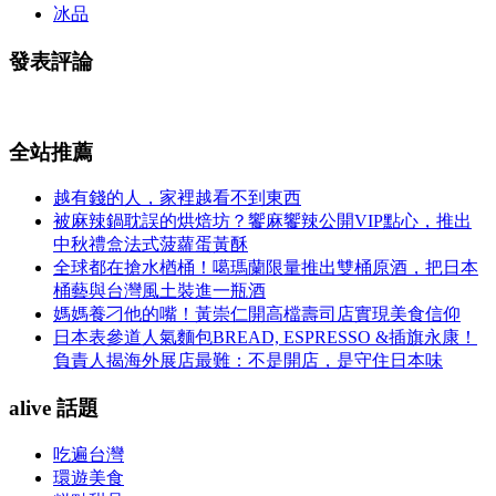
冰品
發表評論
全站推薦
越有錢的人，家裡越看不到東西
被麻辣鍋耽誤的烘焙坊？饗麻饗辣公開VIP點心，推出
中秋禮盒法式菠蘿蛋黃酥
全球都在搶水楢桶！噶瑪蘭限量推出雙桶原酒，把日本
桶藝與台灣風土裝進一瓶酒
媽媽養刁他的嘴！黃崇仁開高檔壽司店實現美食信仰
日本表參道人氣麵包BREAD, ESPRESSO &插旗永康！
負責人揭海外展店最難：不是開店，是守住日本味
alive 話題
吃遍台灣
環遊美食