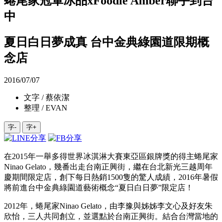
蜷尾家冠軍冰品xFoodie Amber聯手到台
中
夏日白日夢成真 台中金典綠園道限期概
念店
2016/07/07
文字 / 蔡依潔
整理 / EVAN
字-
字+
在2015年一舉多得世界冰淇淋大賽東亞區銀牌獎的得主蜷尾家
Ninao Gelato，幾番出走台南正興街，繼在台北新光三越周年
慶期間限定店，創下每日熱銷1500隻的驚人成績，2016年暑假
將前進台中金典綠園道藝術概念“夏日白日夢”限定店！
2012年，蜷尾家Ninao Gelato，由李豫與姊姊李文心及好友朱
欣怡，三人共同創立，並選點於台南正興街。結合台灣當地的