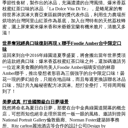
季節性食材，製作出的冰品，充滿濃濃的台灣風情。爆米香荔
枝蜜紅茶口味的冰品 「La Dolce Vita Di Te」，是蜷尾家的奪
得世界冰淇淋大賽亞東區銀牌的獎代表作品，利用生力農場所
烘培的台灣阿里山紅茶作為基底，加入台灣特有的天然荔枝蜂
蜜，灑上屏東紫米爆米香和米爺爺宜蘭有機米脆片，清脆又多
滋！
世界奪冠經典口味復刻再現 x 聯手Foodie Amber台中限定口
味
這回來到台中2016年綠園道夏季盛宴，將會搬出當年世界獎項
的這款經典口味：爆米香荔枝蜜紅茶口味之外，還加碼邀請另
一位近來美食圈的時尚美人Foodie Amber福嘀安伯的林蓉
Amber聯手，推出發想者形容為三個強字的台中限定口味！曇
花一現的夢幻組合，只能在地品味，而且每週更換該聯名冰品
口味，預計共九輪秘密配方冰淇淋。想打全壘打，可得周周報
到了！
美夢成真 打造國際級白日夢場景
既然將命名為夏日白日夢，那麼在台中金典綠園道開幕的概念
店，可想而知也絕非走理所當然一板一眼的風格。邀請到曾與
National Portrait Gallery倫敦藝廊、Norman Foster建築師事務
所、Ritz carlton麗池酒店等合作的設計公司Design by