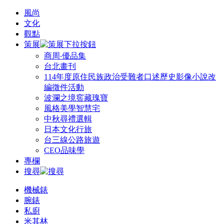
風尚
文化
觀點
策展
商周‧優品集
台北畫刊
114年度原住民族政治受難者口述歷史影像小說改
編徵件活動
波瀾之境窖藏瑰寶
風格美學智慧宅
中秋尋禮選輯
日本文化行旅
台三線公路旅遊
CEO品味學
專欄
搜尋
機械錶
腕錶
私廚
米其林