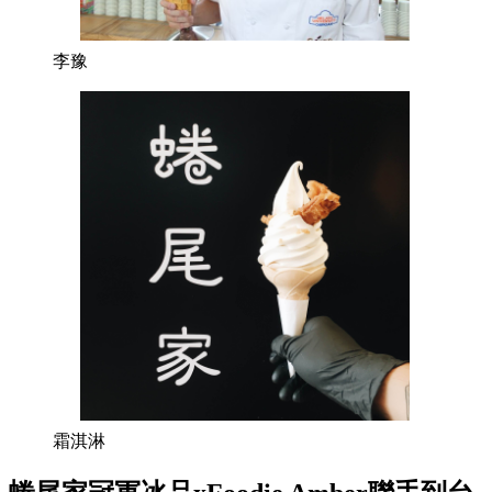
李豫
霜淇淋