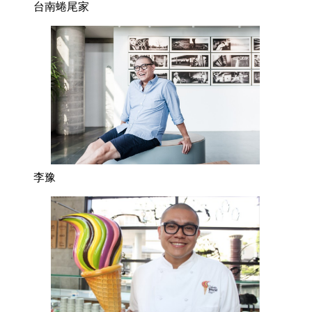
台南蜷尾家
李豫