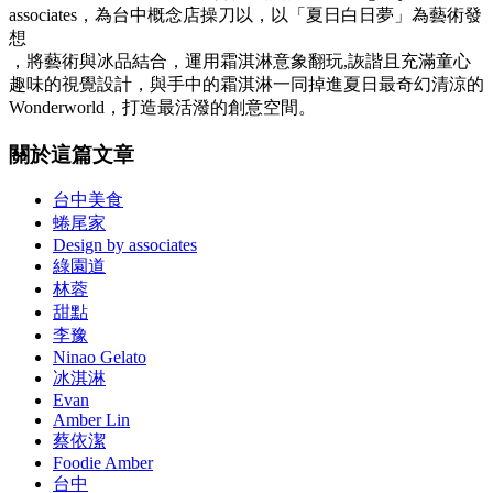
associates，為台中概念店操刀以，以「夏日白日夢」為藝術發
想
，將藝術與冰品結合，運用霜淇淋意象翻玩,詼諧且充滿童心
趣味的視覺設計，與手中的霜淇淋一同掉進夏日最奇幻清涼的
Wonderworld，打造最活潑的創意空間。
關於這篇文章
台中美食
蜷尾家
Design by associates
綠園道
林蓉
甜點
李豫
Ninao Gelato
冰淇淋
Evan
Amber Lin
蔡依潔
Foodie Amber
台中