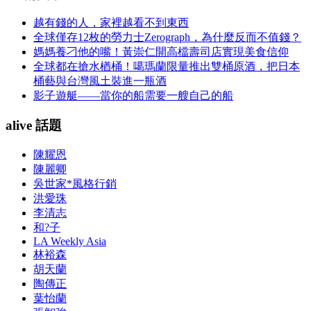
越有錢的人，家裡越看不到東西
全球僅存12枚的勞力士Zerograph，為什麼反而不值錢？
媽媽養刁他的嘴！黃崇仁開高檔壽司店實現美食信仰
全球都在搶水楢桶！噶瑪蘭限量推出雙桶原酒，把日本
桶藝與台灣風土裝進一瓶酒
影子遊艇——當你的船需要一艘自己的船
alive 話題
陳耀恩
陳麗卿
吳世家*風格行銷
洪愛珠
李清志
和?子
LA Weekly Asia
林裕森
胡天蘭
陶傳正
葉怡蘭