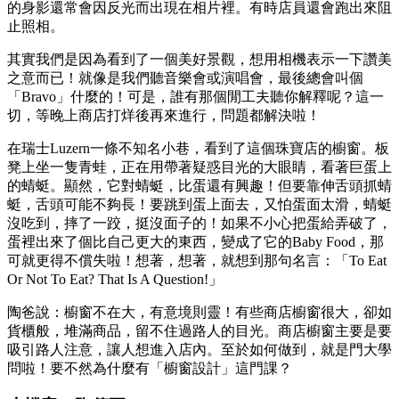
的身影還常會因反光而出現在相片裡。有時店員還會跑出來阻
止照相。
其實我們是因為看到了一個美好景觀，想用相機表示一下讚美
之意而已！就像是我們聽音樂會或演唱會，最後總會叫個
「Bravo」什麼的！可是，誰有那個閒工夫聽你解釋呢？這一
切，等晚上商店打烊後再來進行，問題都解決啦！
在瑞士Luzern一條不知名小巷，看到了這個珠寶店的櫥窗。板
凳上坐一隻青蛙，正在用帶著疑惑目光的大眼睛，看著巨蛋上
的蜻蜓。顯然，它對蜻蜓，比蛋還有興趣！但要靠伸舌頭抓蜻
蜓，舌頭可能不夠長！要跳到蛋上面去，又怕蛋面太滑，蜻蜓
沒吃到，摔了一跤，挺沒面子的！如果不小心把蛋給弄破了，
蛋裡出來了個比自己更大的東西，變成了它的Baby Food，那
可就更得不償失啦！想著，想著，就想到那句名言：「To Eat
Or Not To Eat? That Is A Question!」
陶爸說：櫥窗不在大，有意境則靈！有些商店櫥窗很大，卻如
貨櫃般，堆滿商品，留不住過路人的目光。商店櫥窗主要是要
吸引路人注意，讓人想進入店內。至於如何做到，就是門大學
問啦！要不然為什麼有「櫥窗設計」這門課？