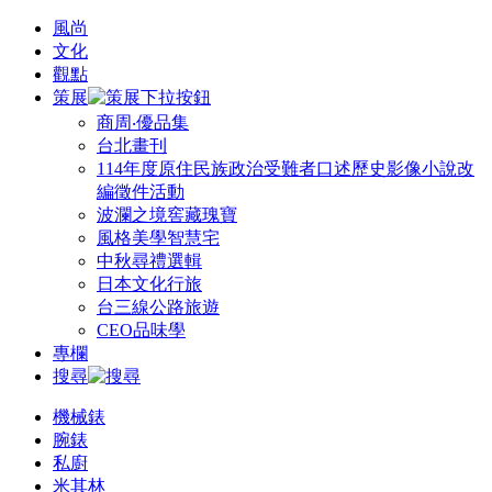
風尚
文化
觀點
策展
商周‧優品集
台北畫刊
114年度原住民族政治受難者口述歷史影像小說改
編徵件活動
波瀾之境窖藏瑰寶
風格美學智慧宅
中秋尋禮選輯
日本文化行旅
台三線公路旅遊
CEO品味學
專欄
搜尋
機械錶
腕錶
私廚
米其林