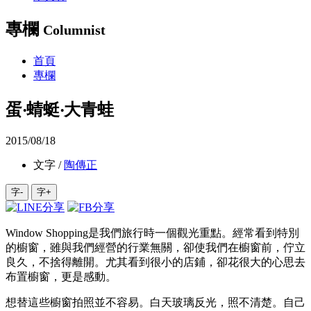
專欄
Columnist
首頁
專欄
蛋‧蜻蜓‧大青蛙
2015/08/18
文字 /
陶傳正
字-
字+
Window Shopping是我們旅行時一個觀光重點。經常看到特別
的櫥窗，雖與我們經營的行業無關，卻使我們在櫥窗前，佇立
良久，不捨得離開。尤其看到很小的店鋪，卻花很大的心思去
布置櫥窗，更是感動。
想替這些櫥窗拍照並不容易。白天玻璃反光，照不清楚。自己