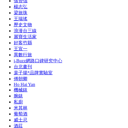
張智強
楊志弘
梁旅珠
王瑞瑤
歷史文物
浪漫台三線
麗寶生活家
好客竹縣
王宣一
異數行旅
i-Buzz網路口碑研究中心
台北畫刊
裴子揚*品牌實驗室
傅朝卿
Ho Hai Yan
機械錶
腕錶
私廚
米其林
葡萄酒
威士忌
酒莊