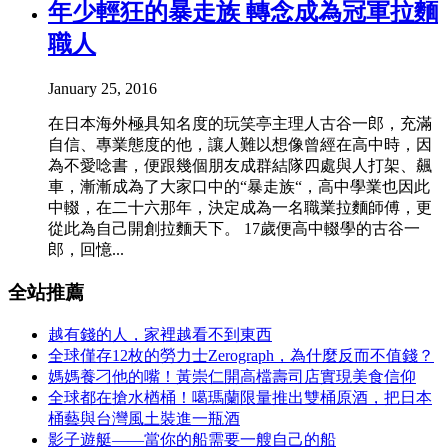
年少輕狂的暴走族 轉念成為冠軍拉麵
職人
January 25, 2016
在日本海外極具知名度的玩笑亭主理人古谷一郎，充滿
自信、專業態度的他，讓人難以想像曾經在高中時，因
為不愛唸書，便跟幾個朋友成群結隊四處與人打架、飆
車，漸漸成為了大家口中的“暴走族“，高中學業也因此
中輟，在二十六那年，決定成為一名職業拉麵師傅，更
從此為自己開創拉麵天下。 17歲便高中輟學的古谷一
郎，回憶...
全站推薦
越有錢的人，家裡越看不到東西
全球僅存12枚的勞力士Zerograph，為什麼反而不值錢？
媽媽養刁他的嘴！黃崇仁開高檔壽司店實現美食信仰
全球都在搶水楢桶！噶瑪蘭限量推出雙桶原酒，把日本
桶藝與台灣風土裝進一瓶酒
影子遊艇——當你的船需要一艘自己的船