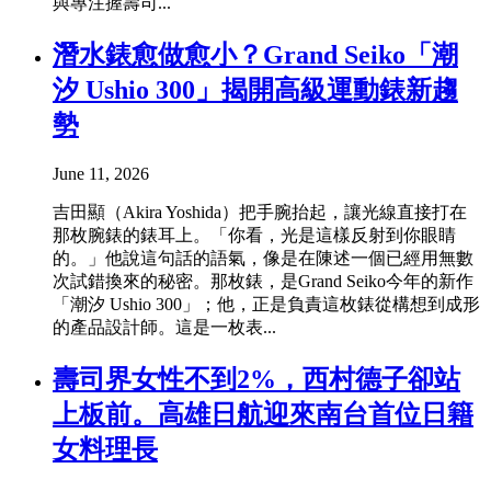
與專注握壽司...
潛水錶愈做愈小？Grand Seiko「潮
汐 Ushio 300」揭開高級運動錶新趨
勢
June 11, 2026
吉田顯（Akira Yoshida）把手腕抬起，讓光線直接打在
那枚腕錶的錶耳上。「你看，光是這樣反射到你眼睛
的。」他說這句話的語氣，像是在陳述一個已經用無數
次試錯換來的秘密。那枚錶，是Grand Seiko今年的新作
「潮汐 Ushio 300」；他，正是負責這枚錶從構想到成形
的產品設計師。這是一枚表...
壽司界女性不到2%，西村德子卻站
上板前。高雄日航迎來南台首位日籍
女料理長