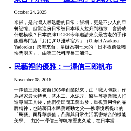
October 24, 2025
米飯，是台灣人最熟悉的日常；飯糰，更是不少人的早
餐記憶。但當這份日常被日本職人拉升到極致，會變成
什麼模樣？日本虎牌TIGER今年邀請東京最古老的手作
飯糰專門店「おにぎり淺草宿六」（Onigiri Asakusa
Yadoroku）跨海來台，舉辦為期七天的「日本板前飯糰
快閃廚房」。由第三代料理長三浦洋...
民藝裡的優雅：一澤信三郎帆布
November 08, 2016
一澤信三郎帆布自1905年創業以來，由「職人包款」作
為起家最大特色，替木工、水泥匠、醫生等專業職人打
造專屬工具袋，他們從民間工藝出發，重視實用性的品
牌精神，也隨著日本民藝運動之父──柳宗悅所提出的
「民藝」而昇華價值，凸顯與日常生活緊密結合的機能
美學。 由於一澤信三郎帆布歷史久遠，在日本當...