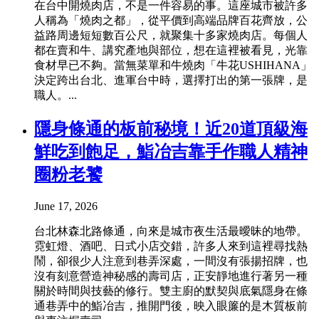
在台中開燒肉店，不是一件容易的事。這座城市被許多
人稱為「燒肉之都」，從平價到高端品牌百花齊放，公
益路周邊短短數百公尺，就聚集十多家燒肉店。每個人
都在賣和牛、講究產地與部位，想在這裡被看見，光靠
食材早已不夠。當無菜單和牛燒肉「牛花USHIHANA」
決定跨出台北、進軍台中時，選擇打出的第一張牌，是
職人。...
隱身條通的板前秘境！近20道頂級海
鮮吃到飽足，鮨冶吉靠手作職人精神
圈粉老饕
June 17, 2026
台北林森北路條通，向來是城市夜生活最曖昧的地帶。
霓虹燈、酒吧、日式小店交錯，許多人來到這裡尋找熱
鬧，卻很少人注意到巷弄深處，一間沒有張揚招牌，也
沒有刻意營造神秘感的壽司店，正安靜地進行著另一種
關於時間與技藝的修行。雙主廚的默契與底氣隱身在條
通巷弄中的鮨冶吉，推開門後，映入眼簾的是木質板前