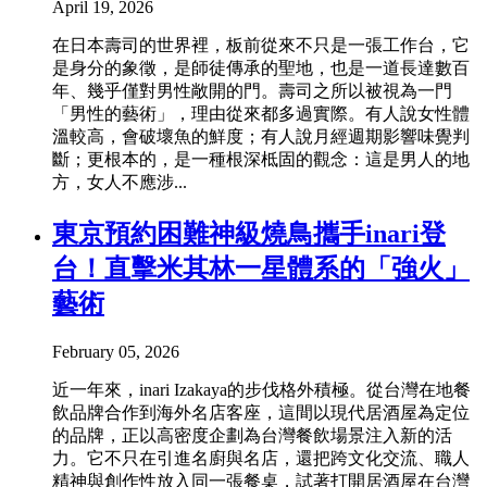
April 19, 2026
在日本壽司的世界裡，板前從來不只是一張工作台，它
是身分的象徵，是師徒傳承的聖地，也是一道長達數百
年、幾乎僅對男性敞開的門。壽司之所以被視為一門
「男性的藝術」，理由從來都多過實際。有人說女性體
溫較高，會破壞魚的鮮度；有人說月經週期影響味覺判
斷；更根本的，是一種根深柢固的觀念：這是男人的地
方，女人不應涉...
東京預約困難神級燒鳥攜手inari登
台！直擊米其林一星體系的「強火」
藝術
February 05, 2026
近一年來，inari Izakaya的步伐格外積極。從台灣在地餐
飲品牌合作到海外名店客座，這間以現代居酒屋為定位
的品牌，正以高密度企劃為台灣餐飲場景注入新的活
力。它不只在引進名廚與名店，還把跨文化交流、職人
精神與創作性放入同一張餐桌，試著打開居酒屋在台灣