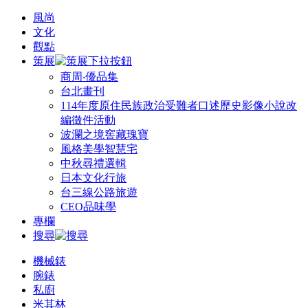
風尚
文化
觀點
策展
商周‧優品集
台北畫刊
114年度原住民族政治受難者口述歷史影像小說改
編徵件活動
波瀾之境窖藏瑰寶
風格美學智慧宅
中秋尋禮選輯
日本文化行旅
台三線公路旅遊
CEO品味學
專欄
搜尋
機械錶
腕錶
私廚
米其林