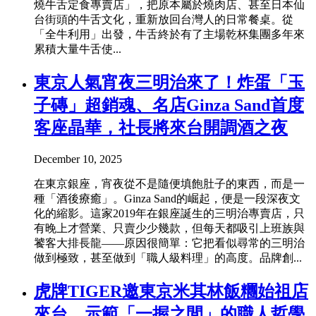
燒牛舌定食專賣店」，把原本屬於燒肉店、甚至日本仙
台街頭的牛舌文化，重新放回台灣人的日常餐桌。從
「全牛利用」出發，牛舌終於有了主場乾杯集團多年來
累積大量牛舌使...
東京人氣宵夜三明治來了！炸蛋「玉
子磚」超銷魂、名店Ginza Sand首度
客座晶華，社長將來台開調酒之夜
December 10, 2025
在東京銀座，宵夜從不是隨便填飽肚子的東西，而是一
種「酒後療癒」。Ginza Sand的崛起，便是一段深夜文
化的縮影。這家2019年在銀座誕生的三明治專賣店，只
有晚上才營業、只賣少少幾款，但每天都吸引上班族與
饕客大排長龍——原因很簡單：它把看似尋常的三明治
做到極致，甚至做到「職人級料理」的高度。品牌創...
虎牌TIGER邀東京米其林飯糰始祖店
來台，示範「一握之間」的職人哲學