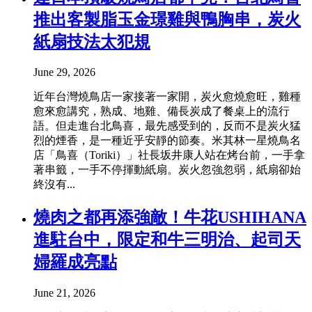
推出客製脂玉金璟雞與鴨胸串，炭火
紙扇技法太犯規
June 29, 2026
近年台灣燒鳥店一家接著一家開，炭火愈燒愈旺，雞種
愈來愈講究，熟成、地雞、備長炭成了餐桌上的流行
語。但走進台北鳥喜，最先感受到的，反而不是炭火猛
烈的煙香，是一種近乎安靜的節奏。米其林一星燒鳥名
店「鳥喜（Toriki）」社長坂井康人站在烤台前，一手拿
著串籤，一手不停揮動紙扇。炭火忽強忽弱，紙扇卻始
終沒有...
燒肉之都再添強敵！牛花USHIHANA
進駐台中，限定和牛三明治、起司天
婦羅成亮點
June 21, 2026