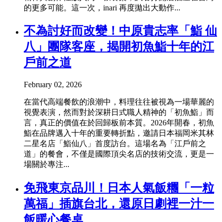
的更多可能。這一次，inari 再度拋出大動作...
不為討好而改變！中原貴志率「鮨 仙
八」團隊客座，揭開初魚鮨十年的江
戶前之道
February 02, 2026
在當代高端餐飲的浪潮中，料理往往被視為一場華麗的
視覺表演，然而對於深耕日式職人精神的「初魚鮨」而
言，真正的價值在於回歸板前本質。2026年開春，初魚
鮨在品牌邁入十年的重要轉折點，邀請日本福岡米其林
二星名店「鮨仙八」首度訪台。這場名為「江戶前之
道」的餐會，不僅是國際頂尖名店的技術交流，更是一
場關於專注...
免飛東京品川！日本人氣飯糰「一粒
萬福」插旗台北，還原日劇裡一汁一
飯暖心餐桌