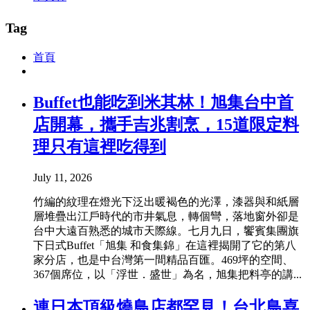
Tag
首頁
Buffet也能吃到米其林！旭集台中首
店開幕，攜手吉兆割烹，15道限定料
理只有這裡吃得到
July 11, 2026
竹編的紋理在燈光下泛出暖褐色的光澤，漆器與和紙層
層堆疊出江戶時代的市井氣息，轉個彎，落地窗外卻是
台中大遠百熟悉的城市天際線。七月九日，饗賓集團旗
下日式Buffet「旭集 和食集錦」在這裡揭開了它的第八
家分店，也是中台灣第一間精品百匯。469坪的空間、
367個席位，以「浮世．盛世」為名，旭集把料亭的講...
連日本頂級燒鳥店都罕見！台北鳥喜