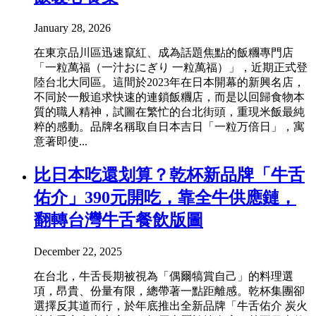
January 28, 2026
在東京品川區迅速竄紅、成為話題焦點的飯糰專門店
「一粒萬福（一汁おにぎり 一粒萬福）」，近期正式登
陸台北大同區。這間於2023年在日本開幕的新興名店，
不同於一般追求快速的連鎖飯糰店，而是以回歸食物本
質的職人精神，試圖在繁忙的台北街頭，重現米飯最純
粹的感動。品牌名稱取自日本吉日「一粒万倍日」，寓
意著即使...
比日本吃還划算？乾杯新品牌「牛舌
佑介」390元開吃，靠全牛供應鏈，
翻轉台灣牛舌餐飲版圖
December 22, 2025
在台北，牛舌長期被視為「偶爾犒賞自己」的料理選
項，昂貴、份量有限，總帶著一點距離感。乾杯集團卻
選擇反其道而行，於年底推出全新品牌「牛舌佑介 炭火