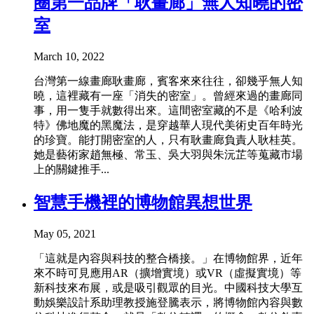
圈第一品牌「耿畫廊」無人知曉的密
室
March 10, 2022
台灣第一線畫廊耿畫廊，賓客來來往往，卻幾乎無人知
曉，這裡藏有一座「消失的密室」。曾經來過的畫廊同
事，用一隻手就數得出來。這間密室藏的不是《哈利波
特》佛地魔的黑魔法，是穿越華人現代美術史百年時光
的珍寶。能打開密室的人，只有耿畫廊負責人耿桂英。
她是藝術家趙無極、常玉、吳大羽與朱沅芷等蒐藏市場
上的關鍵推手...
智慧手機裡的博物館異想世界
May 05, 2021
「這就是內容與科技的整合橋接。」在博物館界，近年
來不時可見應用AR（擴增實境）或VR（虛擬實境）等
新科技來布展，或是吸引觀眾的目光。中國科技大學互
動娛樂設計系助理教授施登騰表示，將博物館內容與數