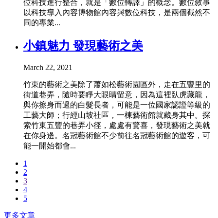
位科技進行整合，就是「數位轉譯」的概念。數位敘事
以科技導入內容博物館內容與數位科技，是兩個截然不
同的專業...
小鎮魅力 發現藝術之美
March 22, 2021
竹東的藝術之美除了蕭如松藝術園區外，走在五豐里的
街道巷弄，隨時要睜大眼睛留意，因為這裡臥虎藏龍，
與你擦身而過的白髮長者，可能是一位國家認證等級的
工藝大師；行經山坡社區，一棟藝術館就藏身其中。探
索竹東五豐的巷弄小徑，處處有驚喜，發現藝術之美就
在你身邊。名冠藝術館不少前往名冠藝術館的遊客，可
能一開始都會...
1
2
3
4
5
更多文章