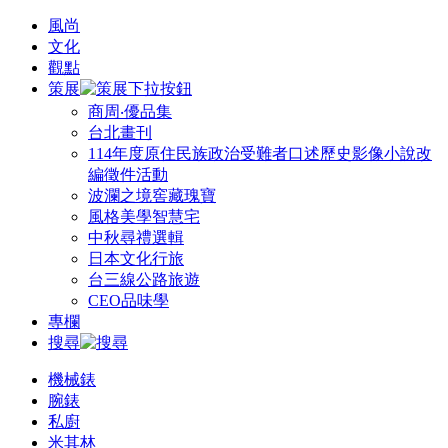
風尚
文化
觀點
策展
商周‧優品集
台北畫刊
114年度原住民族政治受難者口述歷史影像小說改
編徵件活動
波瀾之境窖藏瑰寶
風格美學智慧宅
中秋尋禮選輯
日本文化行旅
台三線公路旅遊
CEO品味學
專欄
搜尋
機械錶
腕錶
私廚
米其林