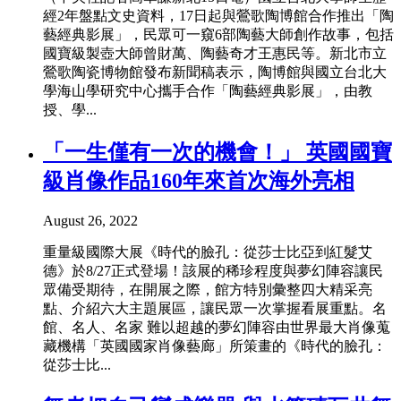
經2年盤點文史資料，17日起與鶯歌陶博館合作推出「陶
藝經典影展」，民眾可一窺6部陶藝大師創作故事，包括
國寶級製壺大師曾財萬、陶藝奇才王惠民等。新北市立
鶯歌陶瓷博物館發布新聞稿表示，陶博館與國立台北大
學海山學研究中心攜手合作「陶藝經典影展」，由教
授、學...
「一生僅有一次的機會！」 英國國寶
級肖像作品160年來首次海外亮相
August 26, 2022
重量級國際大展《時代的臉孔：從莎士比亞到紅髮艾
德》於8/27正式登場！該展的稀珍程度與夢幻陣容讓民
眾備受期待，在開展之際，館方特別彙整四大精采亮
點、介紹六大主題展區，讓民眾一次掌握看展重點。名
館、名人、名家 難以超越的夢幻陣容由世界最大肖像蒐
藏機構「英國國家肖像藝廊」所策畫的《時代的臉孔：
從莎士比...