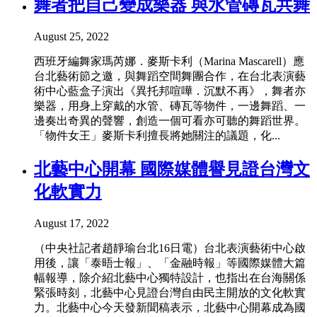
舞者把自己變成樂器 與水管磚瓦共舞
August 25, 2022
西班牙編舞家瑪芮娜．麥斯卡利（Marina Mascarell）應
台北藝術節之邀，與舞蹈空間舞團合作，在台北表演藝
術中心藍盒子演出《異托邦喧嘩．沉默不再》，舞者亦
樂器，用身上穿戴的水管、磚瓦等物件，一邊舞蹈、一
邊奏出奇異的聲響，創造一個可看亦可聽的舞蹈世界。
「物件女王」麥斯卡利擅長將她關注的議題，化...
北藝中心開幕 國際媒體譽見證台灣文
化軟實力
August 17, 2022
（中央社記者趙靜瑜台北16日電）台北表演藝術中心啟
用後，讓「泰晤士報」、「金融時報」等國際媒體大篇
幅報導，除介紹北藝中心獨特設計，也指出在台海關係
緊張時刻，北藝中心見證台灣自由民主開放的文化軟實
力。北藝中心今天發新聞稿表示，北藝中心開幕成為國