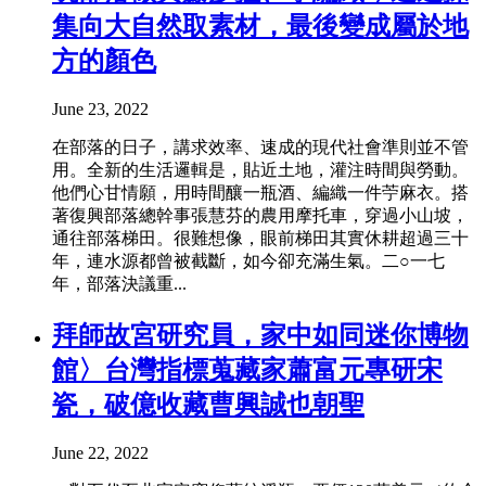
集向大自然取素材，最後變成屬於地
方的顏色
June 23, 2022
在部落的日子，講求效率、速成的現代社會準則並不管
用。全新的生活邏輯是，貼近土地，灌注時間與勞動。
他們心甘情願，用時間釀一瓶酒、編織一件苧麻衣。搭
著復興部落總幹事張慧芬的農用摩托車，穿過小山坡，
通往部落梯田。很難想像，眼前梯田其實休耕超過三十
年，連水源都曾被截斷，如今卻充滿生氣。二○一七
年，部落決議重...
拜師故宮研究員，家中如同迷你博物
館〉台灣指標蒐藏家蕭富元專研宋
瓷，破億收藏曹興誠也朝聖
June 22, 2022