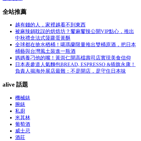
全站推薦
越有錢的人，家裡越看不到東西
被麻辣鍋耽誤的烘焙坊？饗麻饗辣公開VIP點心，推出
中秋禮盒法式菠蘿蛋黃酥
全球都在搶水楢桶！噶瑪蘭限量推出雙桶原酒，把日本
桶藝與台灣風土裝進一瓶酒
媽媽養刁他的嘴！黃崇仁開高檔壽司店實現美食信仰
日本表參道人氣麵包BREAD, ESPRESSO &插旗永康！
負責人揭海外展店最難：不是開店，是守住日本味
alive 話題
機械錶
腕錶
私廚
米其林
葡萄酒
威士忌
酒莊