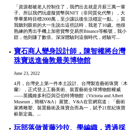
「資源都被老人控制住了，我們出去就是月薪三萬一輩
子。所以我們玩虛擬貨幣與NFT（非同質化代幣），大
學畢業時目標2000萬，至少讓以後生活穩定一點。」當
我聽到眼前的大一生說出這些話時，我老了10歲。他很
熟練的秀出手機上加密貨幣交易所Binance等帳號，我小
賠，他則賺了數倍。深深體驗到這個時代，經驗可...
寶石商人變身設計師，陳智權將台灣
珠寶送進倫敦最美博物館
June 23, 2022
4月，台灣史上第一件本土設計、台灣製造藝術珠寶〈木
蘭〉，正式登上工藝美術、裝置藝術全球博物館權威
——英國維多利亞與亞伯特博物館（Victoria and Albert
Museum，簡稱V&A）展覽。V&A在官網寫道：「藝術
家將雕塑、裝置藝術及珠寶合而為一，賦予21世紀珠寶
嶄新定義。...
玩部落做黃藤沙拉、學編織，透過採