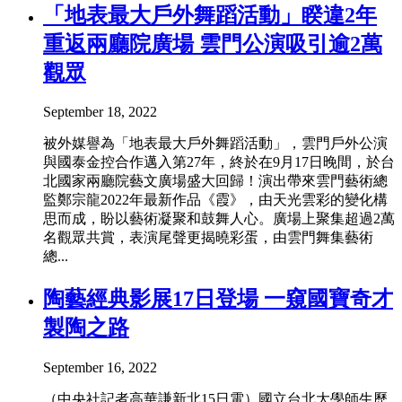
「地表最大戶外舞蹈活動」睽違2年
重返兩廳院廣場 雲門公演吸引逾2萬
觀眾
September 18, 2022
被外媒譽為「地表最大戶外舞蹈活動」，雲門戶外公演
與國泰金控合作邁入第27年，終於在9月17日晚間，於台
北國家兩廳院藝文廣場盛大回歸！演出帶來雲門藝術總
監鄭宗龍2022年最新作品《霞》，由天光雲彩的變化構
思而成，盼以藝術凝聚和鼓舞人心。廣場上聚集超過2萬
名觀眾共賞，表演尾聲更揭曉彩蛋，由雲門舞集藝術
總...
陶藝經典影展17日登場 一窺國寶奇才
製陶之路
September 16, 2022
（中央社記者高華謙新北15日電）國立台北大學師生歷