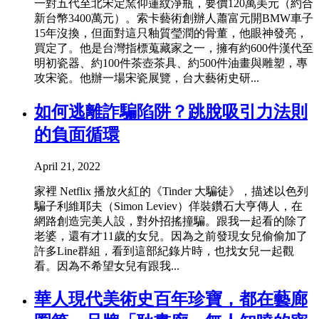
一對五代至北宋定窯仰蓮紋淨瓶，要價120萬美元（約合
新台幣3400萬元）。索卡藝術創辦人蕭富元開BMW車子
15年沒換，但面對這只釉質瑩潤的骨董，他眼神發亮，
買定了。他是台灣指標蒐藏家之一，擁有約600件漢代至
明初瓷器、約100件茶壺茶具、約500件油畫與雕塑，專
攻宋瓷。他辦一場宋瓷展覽，台大藝術史研...
如何逃離詐騙陷阱？跳脫吸引力法則
的負面循環
April 21, 2022
家裡 Netflix 播放火紅的《Tinder 大騙徒》，描述以色列
騙子利維耶夫（Simon Leviev）佯裝鑽石大亨傳人，在
網路創造完美人設，對外招搖撞騙。跟我一起看的除了
老婆，還有才11歲的女兒。因為之前發現女兒偷偷加了
許多Line群組，看到這部紀錄片時，也找女兒一起觀
看。因為不希望女兒有跟我...
華人現代美術史百年珍寶，都在藝廊