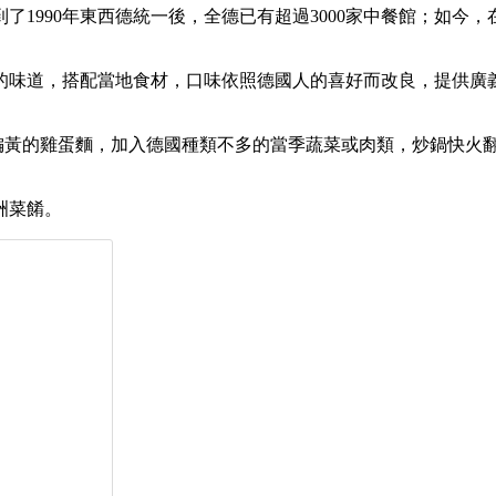
到了1990年東西德統一後，全德已有超過3000家中餐館；如
的味道，搭配當地食材，口味依照德國人的喜好而改良，提供廣
體偏黃的雞蛋麵，加入德國種類不多的當季蔬菜或肉類，炒鍋快火翻炒
洲菜餚。