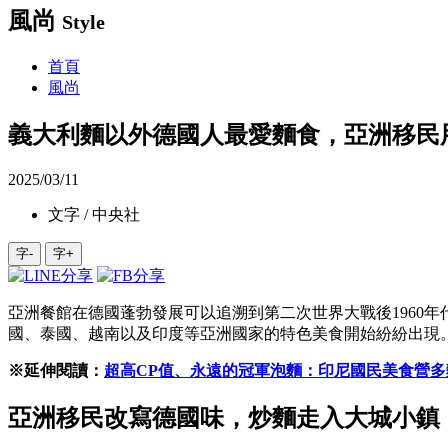
風尚
Style
首頁
風尚
義大利麵以外德國人最愛麵食，亞洲移民
2025/03/11
文字 / 中央社
字-
字+
亞洲餐館在德國蓬勃發展可以追溯到第二次世界大戰後1960
國、泰國、越南以及印度等亞洲國家的特色美食開始紛紛出現
※延伸閱讀：
超高CP值、永遠的冠軍泡麵：印尼國民美食營
亞洲移民改寫德國味，炒麵走入大城小鎮