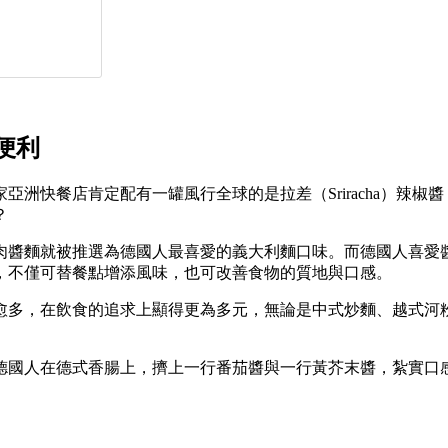
便利
洲快餐店肯定配有一罐風行全球的是拉差（Sriracha）辣
？
肉醬麵就被推選為德國人最喜愛的義大利麵口味。而德國人喜愛
，不僅可替餐點增添風味，也可改善食物的質地與口感。
愈多，在飲食的追求上顯得更為多元，無論是中式炒麵、越式河
德國人在德式香腸上，擠上一行番茄醬與一行黃芥末醬，紮實口