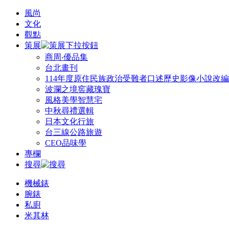
風尚
文化
觀點
策展
商周‧優品集
台北畫刊
114年度原住民族政治受難者口述歷史影像小說改
波瀾之境窖藏瑰寶
風格美學智慧宅
中秋尋禮選輯
日本文化行旅
台三線公路旅遊
CEO品味學
專欄
搜尋
機械錶
腕錶
私廚
米其林