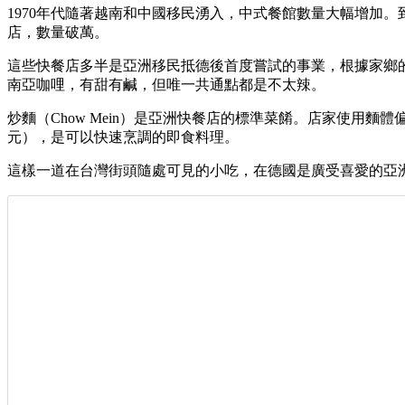
1970年代隨著越南和中國移民湧入，中式餐館數量大幅增加。
店，數量破萬。
這些快餐店多半是亞洲移民抵德後首度嘗試的事業，根據家鄉
南亞咖哩，有甜有鹹，但唯一共通點都是不太辣。
炒麵（Chow Mein）是亞洲快餐店的標準菜餚。店家使用麵
元），是可以快速烹調的即食料理。
這樣一道在台灣街頭隨處可見的小吃，在德國是廣受喜愛的亞