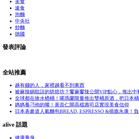
美食
速食
泡麵
中央社
炒麵
德國
發表評論
全站推薦
越有錢的人，家裡越看不到東西
被麻辣鍋耽誤的烘焙坊？饗麻饗辣公開VIP點心，推出
全球都在搶水楢桶！噶瑪蘭限量推出雙桶原酒，把日本桶
媽媽養刁他的嘴！黃崇仁開高檔壽司店實現美食信仰
日本表參道人氣麵包BREAD, ESPRESSO &插旗
alive 話題
健康養身