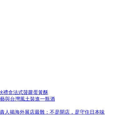
中秋禮盒法式菠蘿蛋黃酥
藝與台灣風土裝進一瓶酒
永康！負責人揭海外展店最難：不是開店，是守住日本味