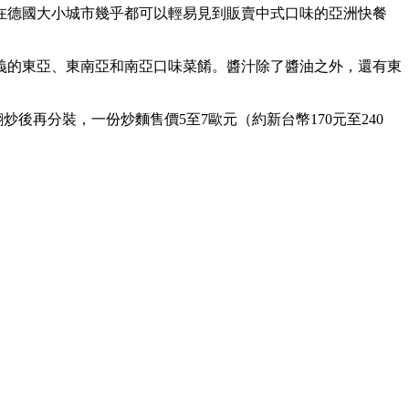
今，在德國大小城市幾乎都可以輕易見到販賣中式口味的亞洲快餐
義的東亞、東南亞和南亞口味菜餚。醬汁除了醬油之外，還有東
後再分裝，一份炒麵售價5至7歐元（約新台幣170元至240