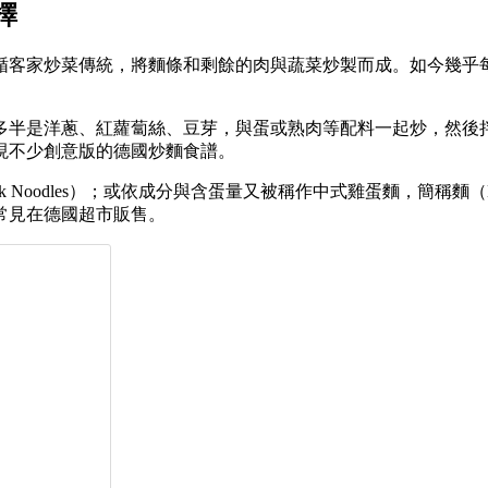
擇
依循客家炒菜傳統，將麵條和剩餘的肉與蔬菜炒製而成。如今幾乎
多半是洋蔥、紅蘿蔔絲、豆芽，與蛋或熟肉等配料一起炒，然後
現不少創意版的德國炒麵食譜。
Noodles）；或依成分與含蛋量又被稱作中式雞蛋麵，簡稱麵
常見在德國超市販售。