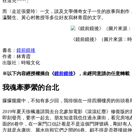
在這兒⋯⋯」
而〈走近張愛玲〉一文，談及文學傳奇女子一生的故事與創作
瀛醫生、黃心村教授等多位好友寫林青霞的文字。
《鏡前鏡後》（圖片來源：
書名：
鏡前鏡後
作者：林青霞
出版社：時報文化
※以下內容經授權摘自《
鏡前鏡後
》，未經同意請勿任意轉載
我魂牽夢縈的台北
朦朦朧朧中，不知有多少回，我徘徊在一排四層樓房的街頭巷
2019年夏天徐楓邀請我去台北參加電影《滾滾紅塵》修復版
即刻發亮，要求一起去。朋友知道我也住過永康街，看完房地
面的6巷中，在一家門口估計着是不是這個門牌號碼，剛好有
方就是永康街、麗水街和它們之間的6巷。顧不得是否莽撞就伸