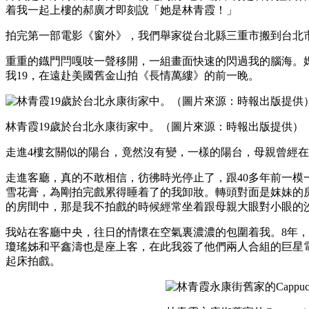
着我一起上樓的郝廣才即刻說「她是林青霞！」
拍完第一部電影《窗外》，我們舉家從台北縣三重市搬到台北
重重的鐡門閂嘎吱一聲移開，一組畫面快速的閃過我的腦海。
我19，在遠赴美國舊金山拍《長情萬縷》的前一睌。
林青霞19歲於台北永康街家中。（圖片來源：時報出版提供）
走進4樓玄關似的陽台，竟然沒有變，一樣的陽台，母親曾經
走進客廳，真的不敢相信，彷彿時光停止了，跟40多年前一
雪花膏，為剛拍完戲累得睡着了的我卸妝。轉頭對面是妺妹的房間
的房間中，那是我不拍戲的時候經常坐着跟母親大眼對小眼的
我站在客廳中央，往日的情懷在空氣裏濃濃的包圍着我。8年
瓊瑤姊和平鑫濤也是座上客，在此我簽了他們兩人合組的巨星
起床拍戲。