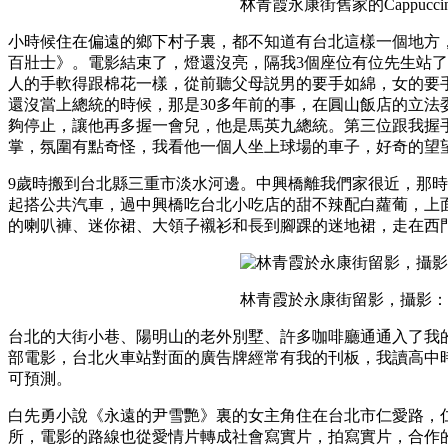
林青霞永康街舊家的Cappuc
小時候住在偏遠的鄉下村子裏，都不知道有台北這樣一個地方，
百壯士》。電影結束了，燈還沒亮，隔我3個座位有位先生站
人的手軟得跟棉花一樣，從前聽父母説男的要手如綿，女的要
還沒當上總統的時候，那是30多年前的事，在圓山飯店的立
夠停止，讓他再多握一會兒，他是馬英九總統。第三位跟我握
掌，氛圍有點奇怪，我看他一個人坐上球場的車子，好奇的望
9歲時搬到台北縣三重市淡水河邊。中興橋離我們家很近，那
起搭公共汽車，過中興橋吃台北小吃店的甜不辣配白蘿葡，上
的喇叭褲、迷你裙、大領子襯衫和長到腳踝的迷地裙，走在西
林青霞於永康街留影，攝影
台北的大街小巷、陽明山的老外別墅、許多咖啡廳通通入了我的電影
部電影，台北火車站對面的廣告牌經常有我的刊板，我讀高中
可預測。
白先勇小說《永遠的尹雪艷》裏的女主角住在台北市仁愛路，仁
所，電影的路線也從愛情片轉成社會寫實片，拍寫實片，合作