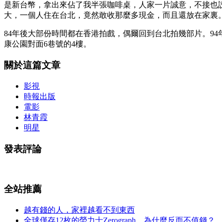
是新台幣，拿出來佔了我半張咖啡桌，人家一片誠意，不接也
大，一個人住在台北，竟然敢收那麼多現金，而且還放在家裏
84年後大部份時間都在香港拍戲，偶爾回到台北拍幾部片。9
康公園對面6巷號的4樓。
關於這篇文章
影視
時報出版
電影
林青霞
明星
發表評論
全站推薦
越有錢的人，家裡越看不到東西
全球僅存12枚的勞力士Zerograph，為什麼反而不值錢？