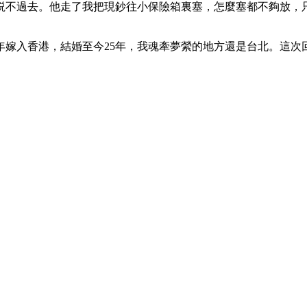
説不過去。他走了我把現鈔往小保險箱裏塞，怎麼塞都不夠放，
。
4年嫁入香港，結婚至今25年，我魂牽夢縈的地方還是台北。這