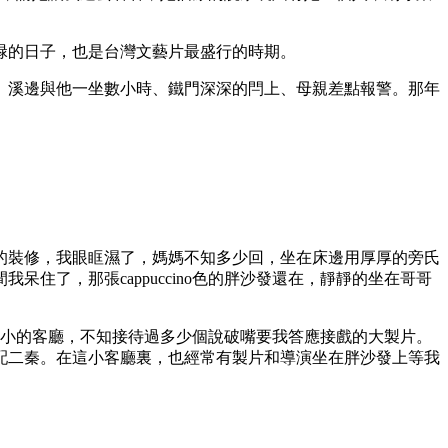
碌的日子，也是台灣文藝片最盛行的時期。
、溪邊與他一坐數小時、鐵門深深的閂上、母親差點報警。那年
的裝修，我眼眶濕了，媽媽不知多少回，坐在床邊用厚厚的旁氏
了，那張cappuccino色的胖沙發還在，靜靜的坐在哥哥
小小的客廳，不知接待過多少個說破嘴要我答應接戲的大製片。
配二秦。在這小客廳裏，也經常有製片和導演坐在胖沙發上等我