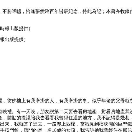
，不勝唏噓，恰逢張愛玲百年誕辰紀念，特此為記；本書亦收錄
時報出版提供）
尾，彷彿樓上有我牽掛的人，有我牽掛的事。似乎年老的父母就
的首映禮。有一天晚，朋友説第二天要去看房地產，對看房地產
產，體貼的提議陪我去看看我曾經住過的地方，我不記得是幾巷，
人出來，我就闖了進去，一路爬上四樓，當我見到樓梯間的巨型
手按門鈴，應門的是一名18歲的女孩，我告訴她我曾經住在那