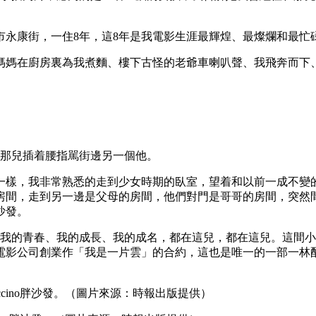
市永康街，一住8年，這8年是我電影生涯最輝煌、最燦爛和最忙
媽媽在廚房裏為我煮麵、樓下古怪的老爺車喇叭聲、我飛奔而下
在那兒插着腰指駡街邊另一個他。
模一樣，我非常熟悉的走到少女時期的臥室，望着和以前一成不變
，走到另一邊是父母的房間，他們對門是哥哥的房間，突然間我呆住
沙發。
，我的青春、我的成長、我的成名，都在這兒，都在這兒。這間
電影公司創業作「我是一片雲」的合約，這也是唯一的一部一林