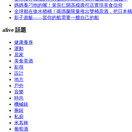
媽媽養刁他的嘴！黃崇仁開高檔壽司店實現美食信仰
全球都在搶水楢桶！噶瑪蘭限量推出雙桶原酒，把日本桶
影子遊艇——當你的船需要一艘自己的船
alive 話題
健康養身
運動
居家
美食美酒
影視
設計
地方
戶外
音樂
時尚
機械錶
腕錶
私廚
米其林
葡萄酒