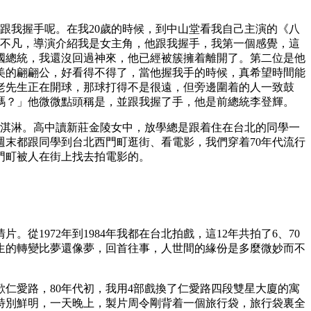
跟我握手呢。在我20歲的時候，到中山堂看我自己主演的《八
宇不凡，導演介紹我是女主角，他跟我握手，我第一個感覺，這
國總統，我還沒回過神來，他已經被簇擁着離開了。第二位是他
美的翩翩公，好看得不得了，當他握我手的時候，真希望時間能
老先生正在開球，那球打得不是很遠，但旁邊圍着的人一致鼓
嗎？」他微微點頭稱是，並跟我握了手，他是前總統李登輝。
冰淇淋。高中讀新莊金陵女中，放學總是跟着住在台北的同學一
末都跟同學到台北西門町逛街、看電影，我們穿着70年代流行
門町被人在街上找去拍電影的。
1972年到1984年我都在台北拍戲，這12年共拍了6、70
生的轉變比夢還像夢，回首往事，人世間的緣份是多麼微妙而不
仁愛路，80年代初，我用4部戲換了仁愛路四段雙星大廈的寓
特別鮮明，一天晚上，製片周令剛背着一個旅行袋，旅行袋裏全