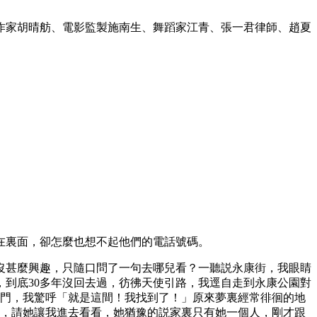
作家胡晴舫、電影監製施南生、舞蹈家江青、張一君律師、趙夏
在裏面，卻怎麼也想不起他們的電話號碼。
我沒甚麼興趣，只隨口問了一句去哪兒看？一聽説永康街，我眼睛
到底30多年沒回去過，彷彿天使引路，我逕自走到永康公園對
鐵門，我驚呼「就是這間！我找到了！」原來夢裏經常徘徊的地
兒，請她讓我進去看看，她猶豫的説家裏只有她一個人，剛才跟