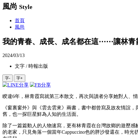
風尚
Style
首頁
風尚
我的青春、成長、成名都在這⋯⋯讓林青
2024/03/13
文字 / 時報出版
字-
字+
睽違6年，林青霞寫就第三本散文，再次與讀者分享她對人、
《窗裏窗外》與《雲去雲來》兩書，書中都曾寫及故友情誼，
舊，也一探巨星鮮為人知的生活面。
除了一篇篇動人的人物速寫，更有林青霞在台灣故鄉的遊歷感
的老家，只見角落一個當年Cappuccino色的胖沙發還在