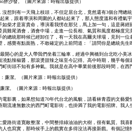
cino胖沙發。（圖片來源：時報出版提供）
沒想到有一天飛上枝頭，不但定居台北，竟然還有3個台灣總統
了起來，跟着導演和周圍的人都站起來了，那人態度溫和有禮氣
手如柴才是富貴命，導演看我愣在那兒，馬上加一句，這是蔣經
法委員雞尾酒會，酒會中場，走進一位長相、氣質和風度都極度完
手的總統那時候已經卸任了，有一天我在高爾夫球場，見到一位
望，感覺有點面熟，不敢確定的上前問道：「請問你是總統先生
時最開心的是大人帶我們坐着三輪車，經過中興橋到台北吃小美
面澆點辣椒醤，那滾燙甜辣之味至今記得。高中時期，幾乎每個週
門町街頭不知有多神氣。我就是在高中畢業前後那段時間，在西
：廉潔。（圖片來源：時報出版提供）
裏，如果想知道70年代台北的風貌，請看林青霞的文藝愛情片。從
時期流連無數次的西門町電影街，也掛満了我的電影招牌。我人
愛路街道寛敞整潔，中間整排綠油油的大樹，很有氣質。我喜歡
的人也寫實，那時候手上的戲實在多得沒法再接新戲。有個記憶