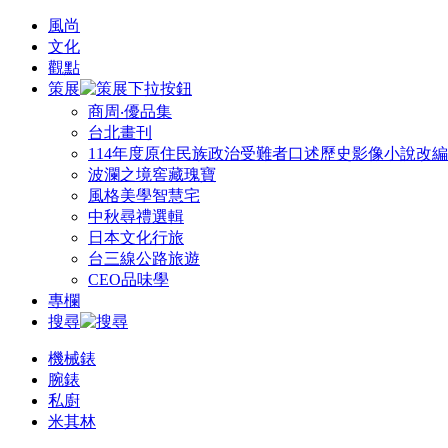
風尚
文化
觀點
策展
商周‧優品集
台北畫刊
114年度原住民族政治受難者口述歷史影像小說改
波瀾之境窖藏瑰寶
風格美學智慧宅
中秋尋禮選輯
日本文化行旅
台三線公路旅遊
CEO品味學
專欄
搜尋
機械錶
腕錶
私廚
米其林