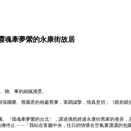
霞魂牽夢縈的永康街故居
情、物、事的細膩感受。
與張國榮、鄧麗君的相處舊事，筆調誠摯，情真意切；《鏡前鏡
觸。〈我魂牽夢縈的台北〉，講述偶然經過永康街舊家的巷弄，
，時光彷彿停止⋯⋯「我站在客廳中央，往日的情懷在空氣裏濃濃的