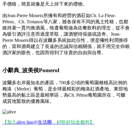
手價格，簡直就像是天上掉下來的禮物。
由Jean-Pierre Moueix所擁有和經營的酒莊如Ch. La Fleur-
Pétrus、Ch. Trotanoy等八家，雖各保有不同的風土性格，也都
維持著一貫均衡酒風，恪遵葡萄做為佐餐飲料的理念，從不會
為吸引酒評注意而過度萃取，讓酒變得張揚或詭奇。Jean-
Pierre Moueix得以在波爾多系統如此任性，便是犧牲利潤換得
的，當和酒商建立了長遠的忠誠與信賴關係，就不用完全仰賴
酒評家的眼色，也因而得到了珍貴的自由與自尊。
小辭典_波美侯Pomerol
波爾多右岸最知名的產區，700多公頃的葡萄園種植高比例的
梅洛（Merlot）葡萄，是全球最精彩的梅洛紅酒產地。東部地
勢最高的黏土區是最精華區，為Ch. Pétrus葡萄園所在，可釀
成質地緊致的優雅風味。
【加入
alive line@
生活圈
，好吃好玩全都包】