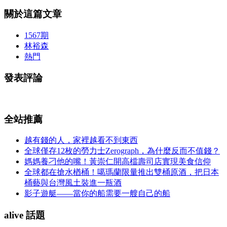
關於這篇文章
1567期
林裕森
熱門
發表評論
全站推薦
越有錢的人，家裡越看不到東西
全球僅存12枚的勞力士Zerograph，為什麼反而不值錢？
媽媽養刁他的嘴！黃崇仁開高檔壽司店實現美食信仰
全球都在搶水楢桶！噶瑪蘭限量推出雙桶原酒，把日本
桶藝與台灣風土裝進一瓶酒
影子遊艇——當你的船需要一艘自己的船
alive 話題