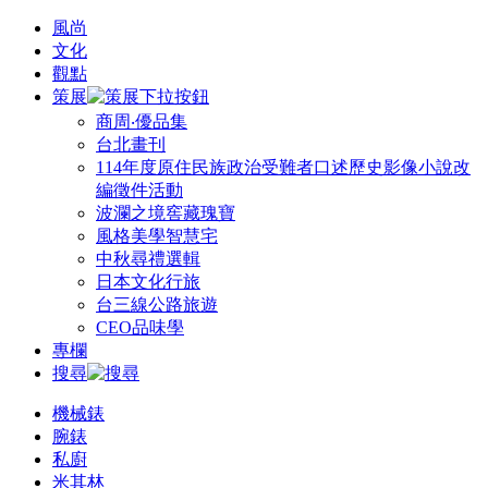
風尚
文化
觀點
策展
商周‧優品集
台北畫刊
114年度原住民族政治受難者口述歷史影像小說改
編徵件活動
波瀾之境窖藏瑰寶
風格美學智慧宅
中秋尋禮選輯
日本文化行旅
台三線公路旅遊
CEO品味學
專欄
搜尋
機械錶
腕錶
私廚
米其林