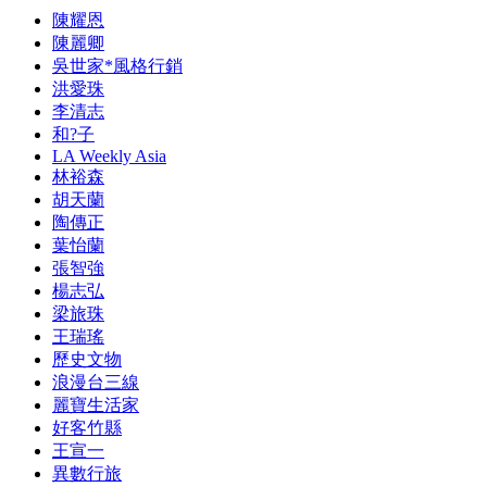
陳耀恩
陳麗卿
吳世家*風格行銷
洪愛珠
李清志
和?子
LA Weekly Asia
林裕森
胡天蘭
陶傳正
葉怡蘭
張智強
楊志弘
梁旅珠
王瑞瑤
歷史文物
浪漫台三線
麗寶生活家
好客竹縣
王宣一
異數行旅