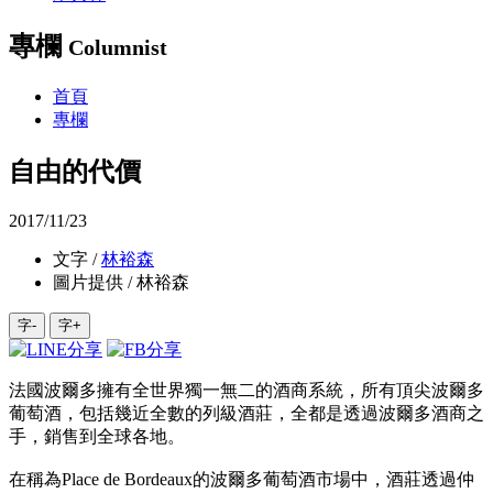
專欄
Columnist
首頁
專欄
自由的代價
2017/11/23
文字 /
林裕森
圖片提供 / 林裕森
字-
字+
法國波爾多擁有全世界獨一無二的酒商系統，所有頂尖波爾多
葡萄酒，包括幾近全數的列級酒莊，全都是透過波爾多酒商之
手，銷售到全球各地。
在稱為Place de Bordeaux的波爾多葡萄酒市場中，酒莊透過仲