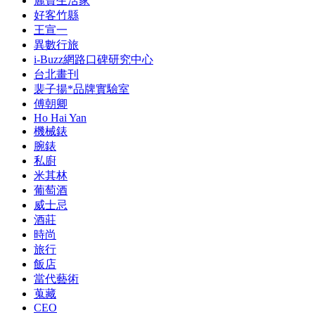
麗寶生活家
好客竹縣
王宣一
異數行旅
i-Buzz網路口碑研究中心
台北畫刊
裴子揚*品牌實驗室
傅朝卿
Ho Hai Yan
機械錶
腕錶
私廚
米其林
葡萄酒
威士忌
酒莊
時尚
旅行
飯店
當代藝術
蒐藏
CEO