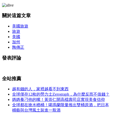
關於這篇文章
美國旅遊
旅遊
美國
加州
陶傳正
發表評論
全站推薦
越有錢的人，家裡越看不到東西
全球僅存12枚的勞力士Zerograph，為什麼反而不值錢？
媽媽養刁他的嘴！黃崇仁開高檔壽司店實現美食信仰
全球都在搶水楢桶！噶瑪蘭限量推出雙桶原酒，把日本
桶藝與台灣風土裝進一瓶酒