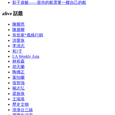
影子遊艇——當你的船需要一艘自己的船
alive 話題
陳耀恩
陳麗卿
吳世家*風格行銷
洪愛珠
李清志
和?子
LA Weekly Asia
林裕森
胡天蘭
陶傳正
葉怡蘭
張智強
楊志弘
梁旅珠
王瑞瑤
歷史文物
浪漫台三線