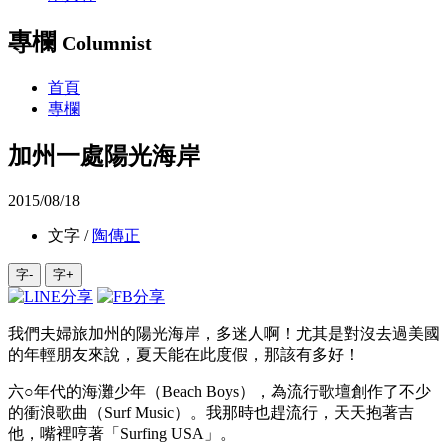
專欄
Columnist
首頁
專欄
加州一處陽光海岸
2015/08/18
文字 /
陶傳正
字-
字+
我們夫婦旅加州的陽光海岸，多迷人啊！尤其是對沒去過美國
的年輕朋友來說，夏天能在此度假，那該有多好！
六○年代的海灘少年（Beach Boys），為流行歌壇創作了不少
的衝浪歌曲（Surf Music）。我那時也趕流行，天天抱著吉
他，嘴裡哼著「Surfing USA」。