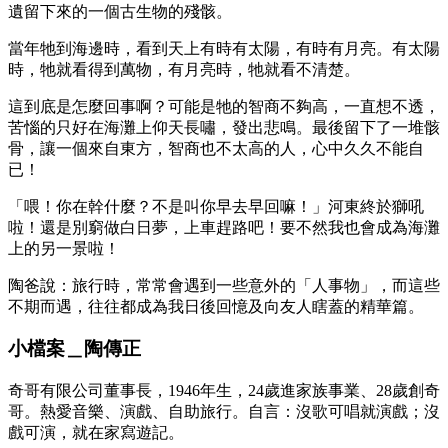
遺留下來的一個古生物的殘骸。
當年牠到海邊時，看到天上有時有太陽，有時有月亮。有太陽
時，牠就看得到萬物，有月亮時，牠就看不清楚。
這到底是怎麼回事啊？可能是牠的智商不夠高，一直想不透，
苦惱的只好在海灘上仰天長嘯，發出悲鳴。最後留下了一堆骸
骨，讓一個來自東方，智商也不太高的人，心中久久不能自
已！
「喂！你在幹什麼？不是叫你早去早回嘛！」河東終於獅吼
啦！還是別窮做白日夢，上車趕路吧！要不然我也會成為海灘
上的另一景啦！
陶爸說：旅行時，常常會遇到一些意外的「人事物」，而這些
不期而遇，往往都成為我日後回憶及向友人瞎蓋的精華篇。
小檔案＿陶傳正
奇哥有限公司董事長，1946年生，24歲進家族事業、28歲創奇
哥。熱愛音樂、演戲、自助旅行。自言：沒歌可唱就演戲；沒
戲可演，就在家寫遊記。