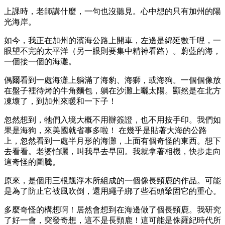
上課時，老師講什麼，一句也沒聽見。心中想的只有加州的陽
光海岸。
如今，我正在加州的濱海公路上開車，左邊是綿延數千哩，一
眼望不完的太平洋（另一眼則要集中精神看路）。蔚藍的海，
一個接一個的海灘。
偶爾看到一處海灘上躺滿了海豹、海獅，或海狗。一個個像放
在盤子裡待烤的牛角麵包，躺在沙灘上曬太陽。顯然是在北方
凍壞了，到加州來暖和一下子！
忽然想到，牠們入境大概不用辦簽證，也不用按手印。我們如
果是海狗，來美國就省事多啦！ 在幾乎是貼著大海的公路
上，忽然看到一處半月形的海灘，上面有個奇怪的東西。想下
去看看。老婆怕曬，叫我早去早回。我就拿著相機，快步走向
這奇怪的圖騰。
原來，是個用三根飄浮木所組成的一個像長頸鹿的作品。可能
是為了防止它被風吹倒，還用繩子綁了些石頭鞏固它的重心。
多麼奇怪的構想啊！居然會想到在海邊做了個長頸鹿。我研究
了好一會，突發奇想，這不是長頸鹿！這可能是侏羅紀時代所