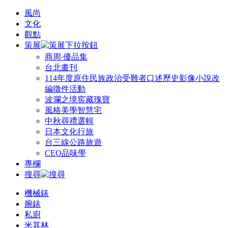
風尚
文化
觀點
策展
商周‧優品集
台北畫刊
114年度原住民族政治受難者口述歷史影像小說改
編徵件活動
波瀾之境窖藏瑰寶
風格美學智慧宅
中秋尋禮選輯
日本文化行旅
台三線公路旅遊
CEO品味學
專欄
搜尋
機械錶
腕錶
私廚
米其林