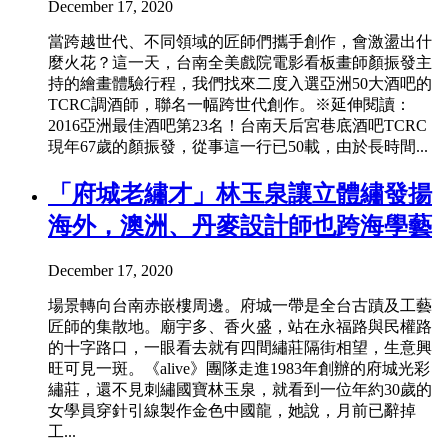
December 17, 2020
當跨越世代、不同領域的匠師們攜手創作，會激盪出什
麼火花？這一天，台南全美戲院電影看板畫師顏振發主
持的繪畫體驗行程，我們找來二度入選亞洲50大酒吧的
TCRC調酒師，聯名一幅跨世代創作。※延伸閱讀：
2016亞洲最佳酒吧第23名！台南天后宮巷底酒吧TCRC
現年67歲的顏振發，從事這一行已50載，由於長時間...
「府城老繡才」林玉泉讓立體繡發揚
海外，澳洲、丹麥設計師也跨海學藝
December 17, 2020
場景轉向台南赤嵌樓周邊。府城一帶是全台古蹟及工藝
匠師的集散地。廟宇多、香火盛，站在永福路與民權路
的十字路口，一眼看去就有四間繡莊隔街相望，生意興
旺可見一斑。《alive》團隊走進1983年創辦的府城光彩
繡莊，還不見刺繡國寶林玉泉，就看到一位年約30歲的
女學員穿針引線製作金色中國龍，她說，月前已辭掉
工...