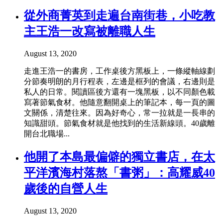
從外商菁英到走遍台南街巷，小吃教
主王浩一改寫被離職人生
August 13, 2020
走進王浩一的書房，工作桌後方黑板上，一條縱軸線劃
分節奏明朗的月行程表，左邊是框列的會議，右邊則是
私人的日常。閱讀區後方還有一塊黑板，以不同顏色載
寫著節氣食材。他隨意翻開桌上的筆記本，每一頁的圖
文關係，清楚往來。因為好奇心，常一拉就是一長串的
知識甜頭。節氣食材就是他找到的生活新線頭。40歲離
開台北職場...
他開了本島最偏僻的獨立書店，在太
平洋濱海村落熬「書粥」：高耀威40
歲後的自營人生
August 13, 2020