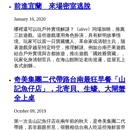
前進宜蘭 來場密室逃脫
January 16, 2020
哪裡還可以玩戶外實境解謎？《alive》同場加映，推薦
三款遊戲。這些遊戲運用角色扮演，具有鮮明故事情
境。玩家可以當一日寶藏獵人、革命家或清朝士兵，隨
著遊戲穿越至特定時空，推理解謎。例如台南芒果遊戲
結合戶外實境與古都旅遊，推出遊戲「國姓爺寶藏」，
玩家化身清朝官兵，在海山館附近老街巡邏，從屋瓦上
各式劍獅...
奇美集團二代帶路台南最狂早餐「山
記魚仔店」，北寄貝、生蠔、大閘蟹
全上桌
October 09, 2019
第一次去山記魚仔店在兩年前的秋天，是奇美集團二代
帶路，若非親眼所見，很難相信台南人吃這些海鮮當早