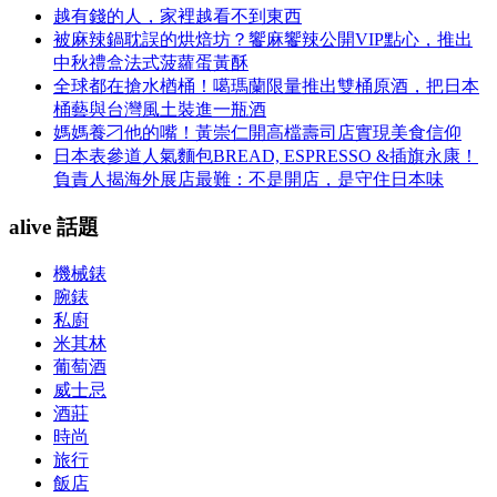
越有錢的人，家裡越看不到東西
被麻辣鍋耽誤的烘焙坊？饗麻饗辣公開VIP點心，推出
中秋禮盒法式菠蘿蛋黃酥
全球都在搶水楢桶！噶瑪蘭限量推出雙桶原酒，把日本
桶藝與台灣風土裝進一瓶酒
媽媽養刁他的嘴！黃崇仁開高檔壽司店實現美食信仰
日本表參道人氣麵包BREAD, ESPRESSO &插旗永康！
負責人揭海外展店最難：不是開店，是守住日本味
alive 話題
機械錶
腕錶
私廚
米其林
葡萄酒
威士忌
酒莊
時尚
旅行
飯店