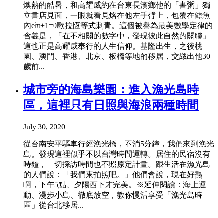
燠熱的酷暑，和高耀威約在台東長濱鄉他的「書粥」獨
立書店見面，一眼就看見烙在他左手臂上，包覆在鯨魚
內eⅰπ+1=0歐拉恆等式刺青。這個被譽為最美數學定律的
含義是，「在不相關的數字中，發現彼此自然的關聯」
這也正是高耀威奉行的人生信仰。基隆出生，之後桃
園、澳門、香港、北京、板橋等地的移居，交織出他30
歲前...
城市旁的海島樂園：進入漁光島時
區，這裡只有日照與海浪兩種時間
July 30, 2020
從台南安平驅車行經漁光橋，不消5分鐘，我們來到漁光
島。發現這裡似乎不以台灣時間運轉。居住的民宿沒有
時鐘，一切採訪時間也不照原定計畫。跟生活在漁光島
的人們說：「我們來拍照吧。」他們會說，現在好熱
啊，下午5點、夕陽西下才完美。※延伸閱讀：海上運
動、漫步小島、徹底放空，教你慢活享受「漁光島時
區」從台北移居...