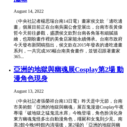
August 14, 2022
（中央社記者楊思瑞台南14日電）畫家侯文欽「邊吃邊
畫」個展目前正在台南吳園公會堂展出，台南市長黃偉
哲今天前往參觀，盛讚侯文欽對台南各角落有細膩描
繪，也期盼畫作裡的美食店家能永續傳承。台南市政府
今天發布新聞稿指出，侯文欽在2015年發表的邊吃邊畫
系列，一共完成365幅台南美食畫作，並號召跟著畫家
365...
亞洲的地獄與幽魂展Cosplay第2場 動
漫角色現身
August 13, 2022
（中央社記者張榮祥台南13日電）昨天是中元節，台南
市美術館「亞洲的地獄與幽魂」展百鬼漫遊Cosplay午夜
專場「破地獄之猛鬼流水席」今晚登場，角色扮演化身
東方幽魂鬼怪多出自動漫角色，殭屍和女鬼則少見。南
美2館今晚9時館內清場後，第2場的「亞洲的地獄與幽