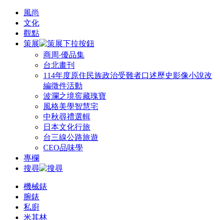
風尚
文化
觀點
策展
商周‧優品集
台北畫刊
114年度原住民族政治受難者口述歷史影像小說改
編徵件活動
波瀾之境窖藏瑰寶
風格美學智慧宅
中秋尋禮選輯
日本文化行旅
台三線公路旅遊
CEO品味學
專欄
搜尋
機械錶
腕錶
私廚
米其林