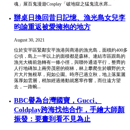
魂」展百鬼漫遊Cosplay「破地獄之猛鬼流水席...
辦桌日換回昔日記憶、漁光島女兒李
昀諭重返被愛擁抱的地方
August 30, 2021
位於安平區緊鄰安平漁港與商港的漁光島，面積約400多
公頃，島上一半以上的面積都是森林。連結市區跟島的
漁光大橋前急轉有一條小徑，與聯外通道平行，整齊的
人行地磚加上兩旁茂密的樹林，林上攀爬生於曠野的大
片大片無根草，宛如公園。時序已過立秋，地上落葉灑
落厚如雲層，稍加經過捲動就窸窣作響，而往遠方望
去，一路蜿...
BBC譽為台灣國寶，Gucci、
Coldplay跨海找他合作，手繪大師顏
振發：要畫到看不見為止