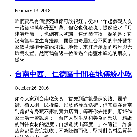
February 13, 2018
咱們寶島有個漂亮燈節可說很紅，從2014年起參觀人次
一路從50萬攀升至82萬。但它也像秘境，提起鹽水「月
津港燈節」，也總有人初識。這燈節值得一探的是：它
沒有當年度生肖燈籠，而是由每屆組合不同的中外藝術
家依著環抱全鎮的河流、地景，來打造創意的燈座與光
環境裝置。然而我曾遇一位看過台南鹽水蜂炮的朋友，
從來...
台南中西、仁德區十間在地傳統小吃
October 26, 2016
如今大家到台南吃美食，首先到訪就是保安路、國華
街、衛民街、民權路、民族路等五條街，但其實在台南
到處都有身藏不露的實力店面，等著你去挖掘。府城作
家王浩一曾說過：「台南人對生活和美食的想法，精緻
的對待食材的態度，自然造就出高度。」在這裡，許多
店家都是賣完就收，不為賺錢而做，堅持對食材品質與