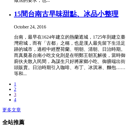
做法的要求，也...
15間台南古早味甜點、冰品小整理
October 24, 2016
台南，最早在1624年建立的熱蘭遮城，1725年則建立臺
灣府城，而有「古都」之稱，也是漢人最先留下生活足
跡的城市，過程中經歷荷蘭、明朝、清朝、日治時期。
而真奠基台南小吃文化則是在明鄭王朝瓦解後，當時御
廚伙夫散入民間，為謀生只好將家鄉小吃、御膳端出街
頭販賣。日治時期引入咖啡、布丁、冰淇淋、麵包……
等和...
1
2
3
4
更多文章
全站推薦