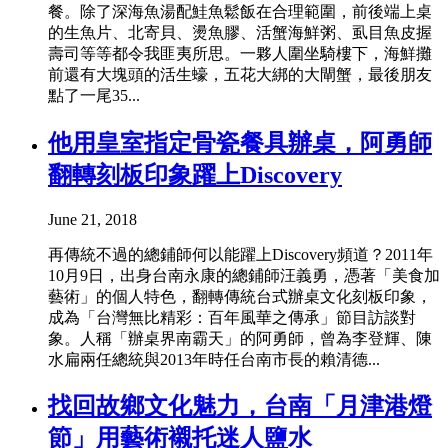
餐。除了深海魚湯配鮭魚鬆飯在合理範圍，前後端上桌
的生魚片、北寄貝、燙魚膠、活蟹海鮮粥、虱目魚皮握
壽司等等都令我匪夷所思。一夥人圍坐騎樓下，海鮮攤
前還有大塊頭的活生蠔，五花大綁的大閘蟹，最後朋友
點了一尾35...
他用皇室指定骨瓷餐具辦桌，阿勇師
翻轉刻板印象躍上Discovery
June 21, 2018
再傳統不過的總鋪師何以能躍上Discovery頻道？2011年
10月9日，出身台南永康的總鋪師汪義勇，憑著「美食加
藝術」的個人特色，翻轉傳統台式辦桌文化刻板印象，
成為「台灣無比精彩：百年風華之傳承」節目訪談對
象。人稱「辦桌界南霸天」的阿勇師，曾為李登輝、陳
水扁兩任總統與2013年時任台南市長的賴清德...
找回故鄉文化魅力，台南「月津港燈
節」用藝術襯托迷人鹽水