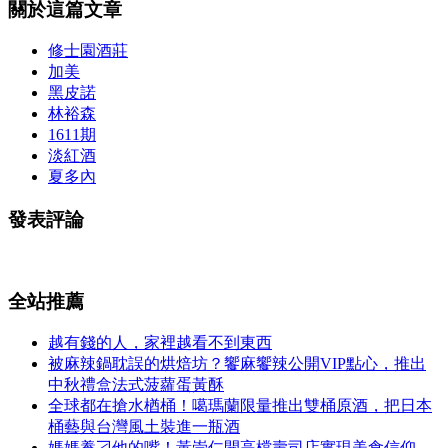
關於這篇文章
修士園酒莊
加美
黑皮諾
林裕森
1611期
淡紅酒
夏多內
發表評論
全站推薦
越有錢的人，家裡越看不到東西
被麻辣鍋耽誤的烘焙坊？饗麻饗辣公開VIP點心，推出
中秋禮盒法式菠蘿蛋黃酥
全球都在搶水楢桶！噶瑪蘭限量推出雙桶原酒，把日本
桶藝與台灣風土裝進一瓶酒
媽媽養刁他的嘴！黃崇仁開高檔壽司店實現美食信仰