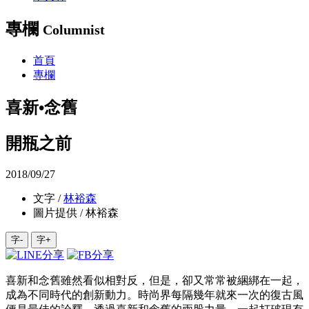
專欄
Columnist
首頁
專欄
喜新•念舊
開瓶之前
2018/09/27
文字 /
林裕森
圖片提供 / 林裕森
字-
字+
喜新和念舊雖然看似相對反，但是，卻又常常被綑綁在一起，
成為不同時代的創新動力。時尚界每隔幾年就來一次的復古風