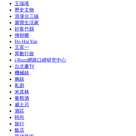
王瑞瑤
歷史文物
浪漫台三線
麗寶生活家
好客竹縣
傅朝卿
Ho Hai Yan
王宣一
異數行旅
i-Buzz網路口碑研究中心
台北畫刊
機械錶
腕錶
私廚
米其林
葡萄酒
威士忌
酒莊
時尚
旅行
飯店