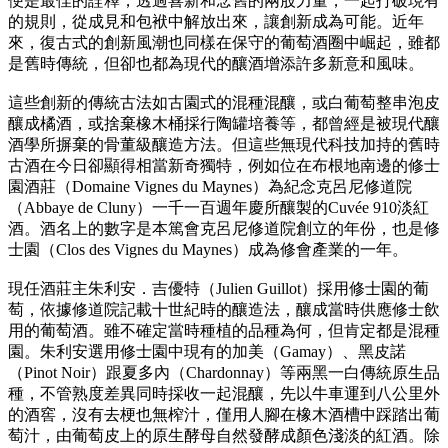
便是最佳的詮釋，透過喜新和念舊的兩股力量，一起打破現有
的規則，從成見和包袱中解放出來，讓創新成為可能。近年
來，復古式的創新風潮也同樣在保守的葡萄酒圈中崛起，雖都
是舊時傳統，但卻也都為現代的釀酒增添許多新意和風味。
這些創新的傳統古法如古園式的混種混釀，或白葡萄整串泡皮
釀成橘酒，或捨棄橡木桶採行陶罐培養等，都曾經是被現代釀
酒學所摒棄的骨董級釀造方法。但這些無現代科技加持的舊時
古酒在今日卻顯得相當新奇獨特，例如位在布根地南邊的修士
園酒莊（Domaine Vignes du Maynes）為紀念克呂尼修道院
（Abbaye de Cluny）一千一百週年慶所釀製的Cuvée 910淡紅
酒。酒名上的數字是本篤會克呂尼修道院創立的年份，也是修
士園（Clos des Vignes du Maynes）成為修會產業的一年。
現任酒莊主朱利安．吉優特（Julien Guillot）採用修士園的葡
萄，依據修道院記載十世紀時的釀造法，釀成當時供應修士飲
用的葡萄酒。雖不確定當時種植的品種為何，但肯定都是混種
園。朱利安選用修士園中現有的加美（Gamay）、黑皮諾
（Pinot Noir）跟夏多內（Chardonnay）等兩黑一白傳統原生品
種，不管熟度差異同時採收一起混釀，先以牛車運到八公里外
的酒窖，沒有去梗也無榨汁，僅用人腳在橡木酒槽中踩踏出葡
萄汁，由葡萄皮上的原生酵母自然發酵成顏色淺淡的紅酒。除