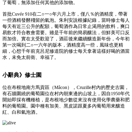
了葡萄，無添加任何其他的添加物。
首批Cuvée 910在二○一○年六月上市，僅八％的酒精度，帶著
一些酒精發酵殘留的氣泡。朱利安說根據紀錄，當時修士每人
每天有近三公升的配額，葡萄酒作為日常止渴用的飲料，爽口
易飲才符合教會需要。雖是千年前的簡易釀法，但鮮美可口反
而加倍。實在太受歡迎了，酒莊後來繼續釀造新年份，今年初
第一次喝到二○一六年的版本，酒精度高一些，風味也更精
細，心想千年前克呂尼修道院的修士每天拿著這樣好喝的酒當
水，未免太前衛、幸福了。
小辭典》修士園
位在布根地南方馬貢區（Mâcon），Cruzille村內的歷史古園，
有石牆圍繞的葡萄園位在村內朝東邊的山坡上，因自1950年代
開始即採有機種植，是布根地少數從來沒有使用化學農藥和肥
料的葡萄園。園中種有加美、黑皮諾跟夏多內葡萄用來釀造
紅、白和氣泡酒 。