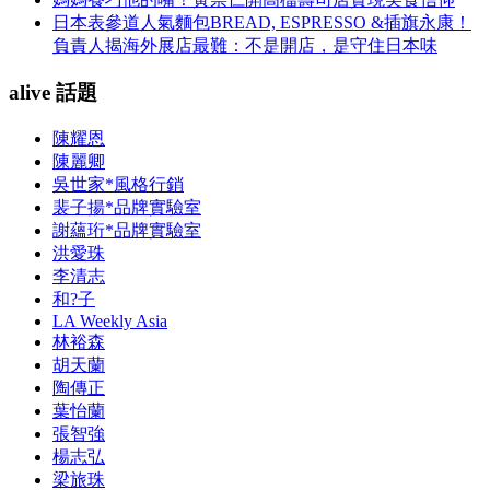
日本表參道人氣麵包BREAD, ESPRESSO &插旗永康！
負責人揭海外展店最難：不是開店，是守住日本味
alive 話題
陳耀恩
陳麗卿
吳世家*風格行銷
裴子揚*品牌實驗室
謝蘊珩*品牌實驗室
洪愛珠
李清志
和?子
LA Weekly Asia
林裕森
胡天蘭
陶傳正
葉怡蘭
張智強
楊志弘
梁旅珠