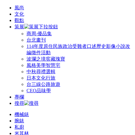
風尚
文化
觀點
策展
商周‧優品集
台北畫刊
114年度原住民族政治受難者口述歷史影像小說改
編徵件活動
波瀾之境窖藏瑰寶
風格美學智慧宅
中秋尋禮選輯
日本文化行旅
台三線公路旅遊
CEO品味學
專欄
搜尋
機械錶
腕錶
私廚
米其林