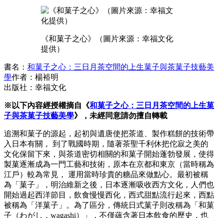
《和菓子之心》（圖片來源：幸福文化
提供）
書名：
和菓子之心：三日月茶空間的上生菓子與茶菓子技藝美
學
作者：楊裕明
出版社：幸福文化
※以下內容經授權摘自《
和菓子之心：三日月茶空間的上生菓
子與茶菓子技藝美學
》，未經同意請勿擅自轉載
追溯和菓子的源起，起初與遺唐使把茶道、製作糕餅的技術帶
入日本有關， 到了戰國時期，隨著茶聖千利休把佗寂之美的
文化保留下來，與茶道密切相關的和菓子開始蓬勃發展，使得
製菓逐漸成為一門工藝和技術，原本在京都和東京（當時稱為
江戶）較為常見， 運用當時珍貴的糖品來做點心。最初被稱
為「菓子」，明治維新之後，日本逐漸吸收西方文化，人們也
開始過起西洋節目，飲食慢慢西化，西式甜點流行起來，西點
被稱為「洋菓子」。為了區分，傳統日式菓子則改稱為「和菓
子（わがし，wagashi）」，不僅蘊含著日本飲食的歷史，也