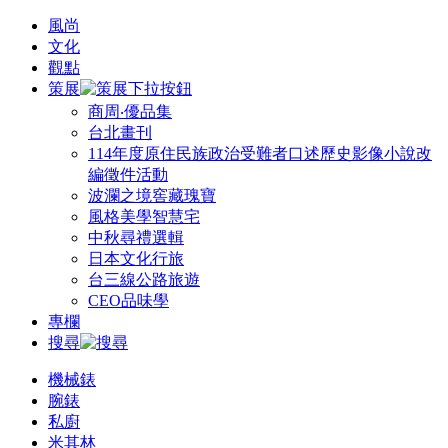
風尚
文化
觀點
策展
商周‧優品集
台北畫刊
114年度原住民族政治受難者口述歷史影像小說改
編徵件活動
波瀾之境窖藏瑰寶
風格美學智慧宅
中秋尋禮選輯
日本文化行旅
台三線公路旅遊
CEO品味學
專欄
搜尋
機械錶
腕錶
私廚
米其林