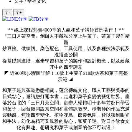
文字 / 幸福文化
字-
字+
** 線上課程熱賣4000堂的人氣和菓子講師首部著作！ **
『三日月茶空間』創辦人不藏私分享上生菓子、茶菓子製作精
髓
炒豆餡、做練切、染色配色、工具使用，以及多種技法示範及
混搭全公開
從基礎到進階，逐步學習和菓子的製作和設計概念，以及蘊藏
其中的四季詩意
◤ 近900張步驟圖詳解！10款上生菓子x18款佐茶和菓子完整
示範 ◢
和菓子是與茶道悉悉相關，蘊含傳統文化、職人工藝與美學的
日式點心，邀請您打開本書，走進和菓子多變的藝術世界。座
落於台北的「三日月茶空間」創辦人楊裕明十多年前赴日學習
和菓子，回台後開設茶空間和實體課教學。楊老師的作品充滿
靈動感，無論四季變化、植物花鳥、節慶氛圍，皆以獨到眼光
和手法，幻化為精巧又風雅的點心，和菓子迷、對日本飲食文
化有興趣、想研究和菓子或創業的你不可錯過！