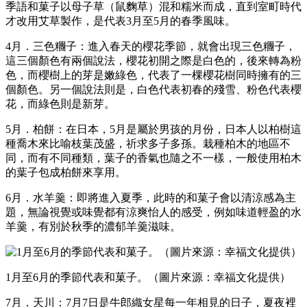
季語和菓子以母子草（鼠麴草）混和糯米而成，直到室町時代
才改用艾草製作，是代表3月至5月的春季風味。
4月．三色糰子：進入春天的櫻花季節，就會出現三色糰子，
這三個顏色有兩個說法，櫻花初開之際是白色的，後來轉為粉
色，而櫻樹上的芽是嫩綠色，代表了一棵櫻花樹同時擁有的三
個顏色。另一個說法則是，白色代表初春的殘雪、粉色代表櫻
花，而綠色則是新芽。
5月．柏餅：在日本，5月是屬於男孩的月份，日本人以柏樹這
種喬木來比喻枝葉茂盛，祈求多子多孫。栽種柏木的地區不
同，而有不同種類，葉子的香氣也隨之不一樣，一般使用柏木
的葉子包成柏餅來享用。
6月．水羊羹：即將進入夏季，此時的和菓子會以清涼感為主
題，無論視覺或味覺都有涼爽怡人的感受，例如味道輕盈的水
羊羹，有別於秋季的濃郁羊羹滋味。
1月至6月的季節代表和菓子。（圖片來源：幸福文化提供）
7月．天川：7月7日是牛郎織女星每一年相見的日子，夏夜裡