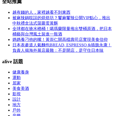
全站推薦
越有錢的人，家裡越看不到東西
被麻辣鍋耽誤的烘焙坊？饗麻饗辣公開VIP點心，推出
中秋禮盒法式菠蘿蛋黃酥
全球都在搶水楢桶！噶瑪蘭限量推出雙桶原酒，把日本
桶藝與台灣風土裝進一瓶酒
媽媽養刁他的嘴！黃崇仁開高檔壽司店實現美食信仰
日本表參道人氣麵包BREAD, ESPRESSO &插旗永康！
負責人揭海外展店最難：不是開店，是守住日本味
alive 話題
健康養身
運動
居家
美食美酒
影視
設計
地方
戶外
音樂