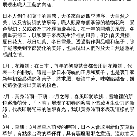
展現出職人工藝的內涵。
日本人創作和菓子的靈感，大多來自於四季時序、大自然之
美，以及古詩詞的故事等，職人觀察每個季節的植物花鳥、景
色變幻；又或者為了詮釋節慶喜悅，在一年的開端與尾聲、各
個重要節日，以和菓子來表現生活裡的風雅，例如春天賞櫻、
夏日花火、秋日紅葉、冬日雪景。透過製作與品嚐和菓子，除
了能感受到季節變化的美好，也展現出人們對於大自然恩賜的
感謝之情。
1月．花瓣餅：在日本，每年的初釜茶會都會用到花瓣餅，代
表一年的開始。這是一款日本傳統的正月和菓子，也是裏千家
新年初釜必備的和菓子，將求肥、糖漬牛蒡、味噌餡結合，餅
皮還微微透出美麗的粉色。
2月．黃身時雨─下萌：2月之際，春風即將吹拂，雪地裡的芽
也逐漸萌發，「下萌」展現了初春的溶雪下懷藏著生命力的新
綠，代表即將迎來的無限春光，我以黃身時雨來表現這樣的景
色。
3月．草餅：3月是草木萌發的時期，日本人會取用新鮮艾草做
草餅，有點像台灣的草仔粿，具有驅魔避邪之意涵。這款春天