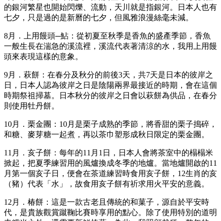
的銀河繁星也開始閃爍、流動，天川就是指銀河。日本人也有
七夕，只是過的是新曆的七夕，但風雅浪漫絲毫未減。
8月．上用饅頭─鮎：從初夏至秋季是香魚的盛產季節，香魚
一般生長在湍急的溪流裡，溪流代表著清涼的水，我用上用饅
頭來表現這樣的意象。
9月．萩餅：在春分及秋分的前後3天，共7天是日本的彼岸之
日，日本人認為彼岸之日是陰陽兩界最接近的時期，會在這個
時期祭祖掃墓。日本秋分的彼岸之日會以萩餅為供品，在春分
則使用牡丹餅。
10月．栗金團：10月是栗子成熟的季節，將香甜的栗子搗碎，
和糖、麥芽糖一起煮，再以茶巾塑形成秋日限定的栗金團。
11月．亥子餅：每年的11月1日，日本人會將茶室中的榻榻米
掀起，把夏季練習用的風爐換成冬季的地爐。當地爐開啟的11
月第一個亥子日，便會在茶道練習時食用亥子餅，12生肖的亥
（豬）代表「水」，故食用亥子餅有祈求用火平安的意義。
12月．椿餅：這是一款古老且傳統的和菓子，源自於平安時
代，是貴族觀賞蹴鞠比賽時享用的點心。除了使用特別的道明