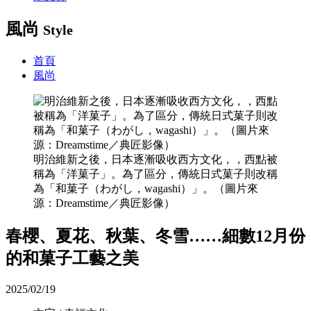
風尚
Style
首頁
風尚
明治維新之後，日本逐漸吸收西方文化，，西點被
稱為「洋菓子」。為了區分，傳統日式菓子則改稱
為「和菓子（わがし，wagashi）」。（圖片來
源：Dreamstime／典匠影像）
春櫻、夏花、秋葉、冬雪……細數12月份
的和菓子工藝之美
2025/02/19