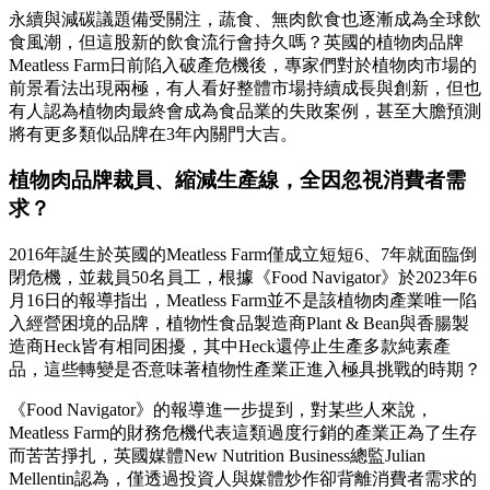
永續與減碳議題備受關注，蔬食、無肉飲食也逐漸成為全球飲
食風潮，但這股新的飲食流行會持久嗎？英國的植物肉品牌
Meatless Farm日前陷入破產危機後，專家們對於植物肉市場的
前景看法出現兩極，有人看好整體市場持續成長與創新，但也
有人認為植物肉最終會成為食品業的失敗案例，甚至大膽預測
將有更多類似品牌在3年內關門大吉。
植物肉品牌裁員、縮減生產線，全因忽視消費者需
求？
2016年誕生於英國的Meatless Farm僅成立短短6、7年就面臨倒
閉危機，並裁員50名員工，根據《Food Navigator》於2023年6
月16日的報導指出，Meatless Farm並不是該植物肉產業唯一陷
入經營困境的品牌，植物性食品製造商Plant & Bean與香腸製
造商Heck皆有相同困擾，其中Heck還停止生產多款純素產
品，這些轉變是否意味著植物性產業正進入極具挑戰的時期？
《Food Navigator》的報導進一步提到，對某些人來說，
Meatless Farm的財務危機代表這類過度行銷的產業正為了生存
而苦苦掙扎，英國媒體New Nutrition Business總監Julian
Mellentin認為，僅透過投資人與媒體炒作卻背離消費者需求的