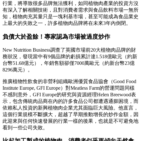
行業，將導致很多品牌無法獲利，如同植物肉產業的投資方沒
有深入了解相關技術，且對消費者需求與食品飲料市場一無所
知，植物肉充其量只是一塊利基市場，甚至可能成為食品業史
上最大的失敗之一，許多植物肉品牌將在未來3年內倒閉。
負債大於盈餘！專家認為市場被過度炒作
New Nutrition Business調查了英國市場前20大植物肉品牌的財
務狀況，發現當中有9個品牌的虧損累計達1.518億歐元（約新
台幣51.68億元），年銷售額卻僅7000萬歐元（約新台幣23億
8296萬元）。
推廣植物性飲食的非營利組織歐洲優質食品協會（Good Food
Institute Europe, GFI Europe）對Meatless Farm的營運問題同樣
不感到意外，GFI Europe的研究與資源經理Helen Breewood表
示，包含傳統肉品商在內的許多食品公司都遭遇通膨困境，而
依賴私人投資的新興植物肉企業尤其面臨巨大風險。他直言，
這個行業規模不斷擴大，超越了早期推動增長的炒作金額，因
此迎來與任何快速發展的行業一樣的後果，也就是不可避免地
看到一些公司失敗。
比起加工製成的植物肉，消費者似乎更傾向天然食