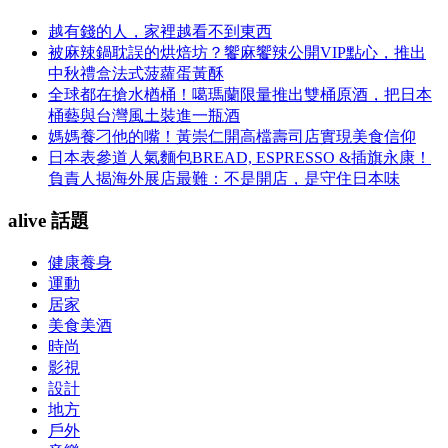
越有錢的人，家裡越看不到東西
被麻辣鍋耽誤的烘焙坊？饗麻饗辣公開VIP點心，推出
中秋禮盒法式菠蘿蛋黃酥
全球都在搶水楢桶！噶瑪蘭限量推出雙桶原酒，把日本
桶藝與台灣風土裝進一瓶酒
媽媽養刁他的嘴！黃崇仁開高檔壽司店實現美食信仰
日本表參道人氣麵包BREAD, ESPRESSO &插旗永康！
負責人揭海外展店最難：不是開店，是守住日本味
alive 話題
健康養身
運動
居家
美食美酒
時尚
影視
設計
地方
戶外