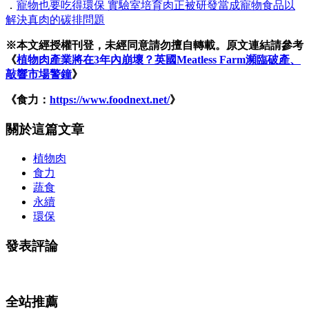
．
寵物也要吃得環保 實驗室培育肉正被研發當成寵物食品以
解決真肉的碳排問題
※本文經授權刊登，未經同意請勿擅自轉載。原文連結請參考
《
植物肉產業將在3年內崩壞？英國Meatless Farm瀕臨破產、
敲響市場警鐘
》
《食力：
https://www.foodnext.net/
》
關於這篇文章
植物肉
食力
蔬食
永續
環保
發表評論
全站推薦