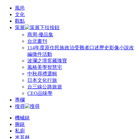
風尚
文化
觀點
策展
商周‧優品集
台北畫刊
114年度原住民族政治受難者口述歷史影像小說改
編徵件活動
波瀾之境窖藏瑰寶
風格美學智慧宅
中秋尋禮選輯
日本文化行旅
台三線公路旅遊
CEO品味學
專欄
搜尋
機械錶
腕錶
私廚
米其林