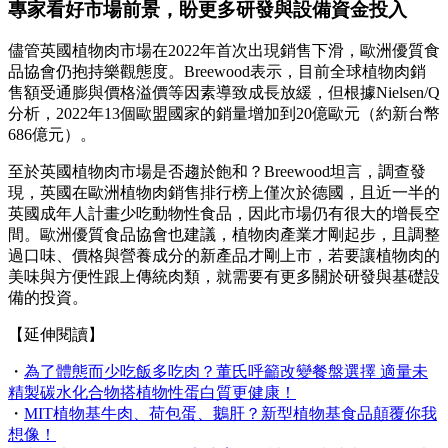
專家看好市場前景，盼更多研發與設備資金投入
儘管英國植物肉市場在2022年首次出現銷售下滑，歐洲優質食
品協會仍抱持樂觀態度。Breewood表示，目前全球植物肉銷
售額受通膨與價格溢價等因素導致成長放緩，但根據Nielsen/Q
分析，2022年13個歐盟國家的銷量增加到20億歐元（約新台幣
686億元）。
至於英國植物肉市場是否趨於飽和？Breewood坦言，調查發
現，英國在歐洲植物肉銷售排行榜上僅次於德國，且近一半的
英國成年人計畫少吃動物性食品，因此市場仍有很大的增長空
間。歐洲優質食品協會也建議，植物肉產業才剛起步，且調整
過口味、價格與營養成分的新產品才剛上市，若要讓植物肉的
美味與方便性跟上傳統肉類，就需要有更多關於研發與基礎設
備的投資。
【延伸閱讀】
・
為了體態而少吃飯多吃肉？董氏呼籲改變餐盤選擇 適量未
精製碳水化合物搭植物性蛋白質更健康！
・
MIT植物基牛肉、荷包蛋、鵝肝？新型植物基食品顛覆你我
想像！