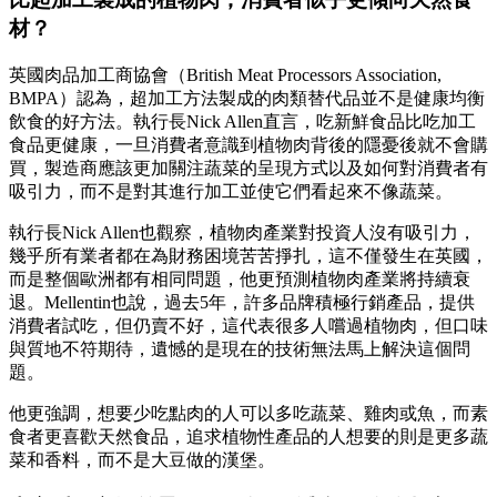
材？
英國肉品加工商協會（British Meat Processors Association,
BMPA）認為，超加工方法製成的肉類替代品並不是健康均衡
飲食的好方法。執行長Nick Allen直言，吃新鮮食品比吃加工
食品更健康，一旦消費者意識到植物肉背後的隱憂後就不會購
買，製造商應該更加關注蔬菜的呈現方式以及如何對消費者有
吸引力，而不是對其進行加工並使它們看起來不像蔬菜。
執行長Nick Allen也觀察，植物肉產業對投資人沒有吸引力，
幾乎所有業者都在為財務困境苦苦掙扎，這不僅發生在英國，
而是整個歐洲都有相同問題，他更預測植物肉產業將持續衰
退。Mellentin也說，過去5年，許多品牌積極行銷產品，提供
消費者試吃，但仍賣不好，這代表很多人嚐過植物肉，但口味
與質地不符期待，遺憾的是現在的技術無法馬上解決這個問
題。
他更強調，想要少吃點肉的人可以多吃蔬菜、雞肉或魚，而素
食者更喜歡天然食品，追求植物性產品的人想要的則是更多蔬
菜和香料，而不是大豆做的漢堡。