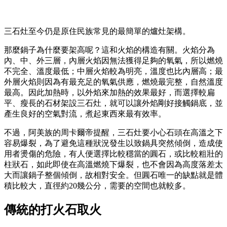
三石灶至今仍是原住民族常見的最簡單的爐灶架構。
那麼鍋子為什麼要架高呢？這和火焰的構造有關。火焰分為
內、中、外三層，內層火焰因無法獲得足夠的氧氣，所以燃燒
不完全、溫度最低；中層火焰較為明亮，溫度也比內層高；最
外層火焰則因為有最充足的氧氣供應，燃燒最完整，自然溫度
最高。因此加熱時，以外焰來加熱的效果最好，而選擇較扁
平、瘦長的石材架設三石灶，就可以讓外焰剛好接觸鍋底，並
產生良好的空氣對流，煮起東西來最有效率。
不過，阿美族的周卡爾帝提醒，三石灶要小心石頭在高溫之下
容易爆裂，為了避免這種狀況發生以致鍋具突然傾倒，造成使
用者燙傷的危險，有人便選擇比較穩當的圓石，或比較粗壯的
柱狀石，如此即使在高溫燃燒下爆裂，也不會因為高度落差太
大而讓鍋子整個傾倒，故相對安全。但圓石唯一的缺點就是體
積比較大，直徑約20幾公分，需要的空間也就較多。
傳統的打火石取火