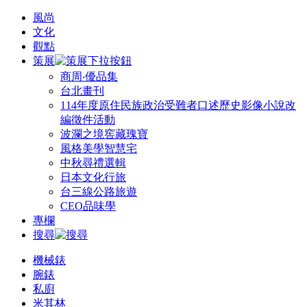
風尚
文化
觀點
策展
商周‧優品集
台北畫刊
114年度原住民族政治受難者口述歷史影像小說改
編徵件活動
波瀾之境窖藏瑰寶
風格美學智慧宅
中秋尋禮選輯
日本文化行旅
台三線公路旅遊
CEO品味學
專欄
搜尋
機械錶
腕錶
私廚
米其林