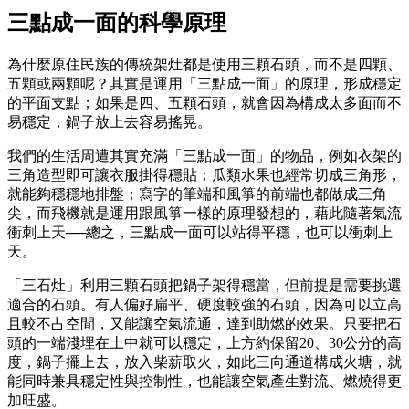
三點成一面的科學原理
為什麼原住民族的傳統架灶都是使用三顆石頭，而不是四顆、
五顆或兩顆呢？其實是運用「三點成一面」的原理，形成穩定
的平面支點；如果是四、五顆石頭，就會因為構成太多面而不
易穩定，鍋子放上去容易搖晃。
我們的生活周遭其實充滿「三點成一面」的物品，例如衣架的
三角造型即可讓衣服掛得穩貼；瓜類水果也經常切成三角形，
就能夠穩穩地排盤；寫字的筆端和風箏的前端也都做成三角
尖，而飛機就是運用跟風箏一樣的原理發想的，藉此隨著氣流
衝刺上天──總之，三點成一面可以站得平穩，也可以衝刺上
天。
「三石灶」利用三顆石頭把鍋子架得穩當，但前提是需要挑選
適合的石頭。有人偏好扁平、硬度較強的石頭，因為可以立高
且較不占空間，又能讓空氣流通，達到助燃的效果。只要把石
頭的一端淺埋在土中就可以穩定，上方約保留20、30公分的高
度，鍋子擺上去，放入柴薪取火，如此三向通道構成火塘，就
能同時兼具穩定性與控制性，也能讓空氣產生對流、燃燒得更
加旺盛。