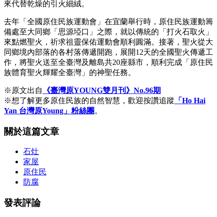
來代替乾燥的引火細絨。
去年「全國原住民族運動會」在宜蘭舉行時，原住民族運動籌
備處至大同鄉「思源埡口」之際，就以傳統的「打火石取火」
來點燃聖火，祈求祖靈保佑運動會順利圓滿。接著，聖火從大
同鄉境內部落的各村落傳遞開跑，展開12天的全國聖火傳遞工
作，將聖火送至全臺灣及離島共20座縣市，順利完成「原住民
族體育聖火輝耀全臺灣」的神聖任務。
※原文出自
《臺灣原YOUNG雙月刊》No.96期
※想了解更多原住民族的自然智慧，歡迎按讚追蹤
「Ho Hai
Yan 台灣原Young」粉絲團
。
關於這篇文章
石灶
家屋
原住民
防腐
發表評論