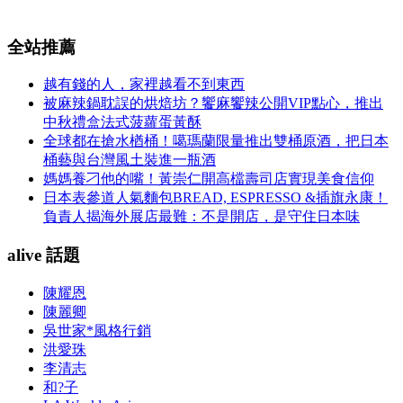
全站推薦
越有錢的人，家裡越看不到東西
被麻辣鍋耽誤的烘焙坊？饗麻饗辣公開VIP點心，推出
中秋禮盒法式菠蘿蛋黃酥
全球都在搶水楢桶！噶瑪蘭限量推出雙桶原酒，把日本
桶藝與台灣風土裝進一瓶酒
媽媽養刁他的嘴！黃崇仁開高檔壽司店實現美食信仰
日本表參道人氣麵包BREAD, ESPRESSO &插旗永康！
負責人揭海外展店最難：不是開店，是守住日本味
alive 話題
陳耀恩
陳麗卿
吳世家*風格行銷
洪愛珠
李清志
和?子