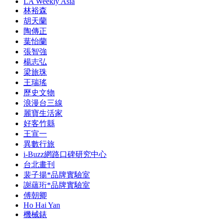
LA Weekly Asia
林裕森
胡天蘭
陶傳正
葉怡蘭
張智強
楊志弘
梁旅珠
王瑞瑤
歷史文物
浪漫台三線
麗寶生活家
好客竹縣
王宣一
異數行旅
i-Buzz網路口碑研究中心
台北畫刊
裴子揚*品牌實驗室
謝蘊珩*品牌實驗室
傅朝卿
Ho Hai Yan
機械錶