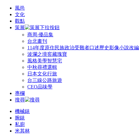
風尚
文化
觀點
策展
商周‧優品集
台北畫刊
114年度原住民族政治受難者口述歷史影像小說改
波瀾之境窖藏瑰寶
風格美學智慧宅
中秋尋禮選輯
日本文化行旅
台三線公路旅遊
CEO品味學
專欄
搜尋
機械錶
腕錶
私廚
米其林