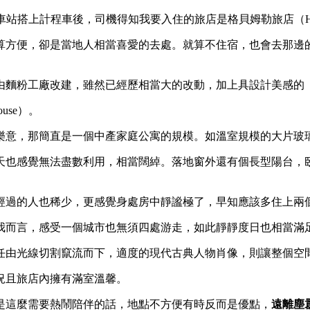
搭上計程車後，司機得知我要入住的旅店是格貝姆勒旅店（Hotel G
算方便，卻是當地人相當喜愛的去處。就算不住宿，也會去那邊
由麵粉工廠改建，雖然已經歷相當大的改動，加上具設計美感的
use）。
樂意，那簡直是一個中產家庭公寓的規模。如溫室規模的大片玻
天也感覺無法盡數利用，相當闊綽。落地窗外還有個長型陽台，
經過的人也稀少，更感覺身處房中靜謐極了，早知應該多住上兩
我而言，感受一個城市也無須四處游走，如此靜靜度日也相當滿
任由光線切割竄流而下，適度的現代古典人物肖像，則讓整個空
況且旅店內擁有滿室溫馨。
是這麼需要熱鬧陪伴的話，地點不方便有時反而是優點，
遠離塵