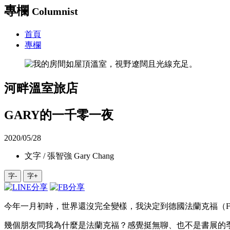
專欄
Columnist
首頁
專欄
河畔溫室旅店
GARY的一千零一夜
2020/05/28
文字 / 張智強 Gary Chang
字-
字+
今年一月初時，世界還沒完全變樣，我決定到德國法蘭克福（Fr
幾個朋友問我為什麼是法蘭克福？感覺挺無聊、也不是書展的