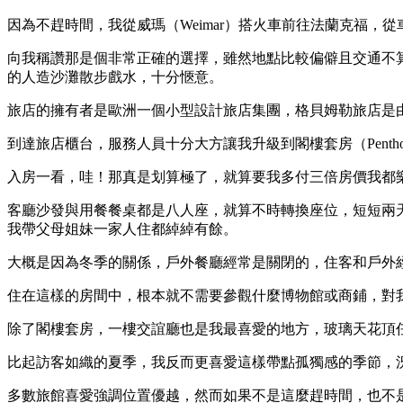
因為不趕時間，我從威瑪（Weimar）搭火車前往法蘭克福，從車站
向我稱讚那是個非常正確的選擇，雖然地點比較偏僻且交通不
的人造沙灘散步戲水，十分愜意。
旅店的擁有者是歐洲一個小型設計旅店集團，格貝姆勒旅店是
到達旅店櫃台，服務人員十分大方讓我升級到閣樓套房（Pentho
入房一看，哇！那真是划算極了，就算要我多付三倍房價我都
客廳沙發與用餐餐桌都是八人座，就算不時轉換座位，短短兩
我帶父母姐妹一家人住都綽綽有餘。
大概是因為冬季的關係，戶外餐廳經常是關閉的，住客和戶外
住在這樣的房間中，根本就不需要參觀什麼博物館或商鋪，對
除了閣樓套房，一樓交誼廳也是我最喜愛的地方，玻璃天花頂
比起訪客如織的夏季，我反而更喜愛這樣帶點孤獨感的季節，
多數旅館喜愛強調位置優越，然而如果不是這麼趕時間，也不