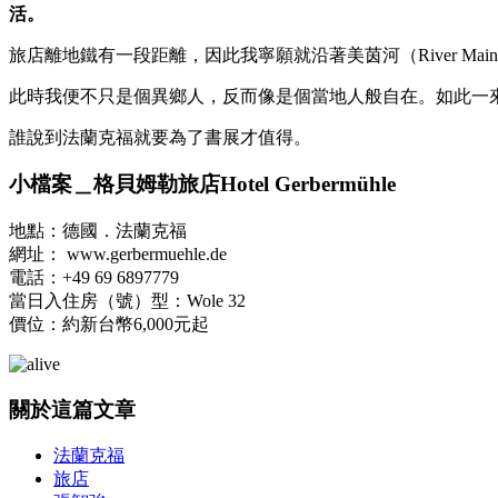
活。
旅店離地鐵有一段距離，因此我寧願就沿著美茵河（River 
此時我便不只是個異鄉人，反而像是個當地人般自在。如此一
誰說到法蘭克福就要為了書展才值得。
小檔案＿格貝姆勒旅店Hotel Gerbermühle
地點：德國．法蘭克福
網址： www.gerbermuehle.de
電話：+49 69 6897779
當日入住房（號）型：Wole 32
價位：約新台幣6,000元起
關於這篇文章
法蘭克福
旅店