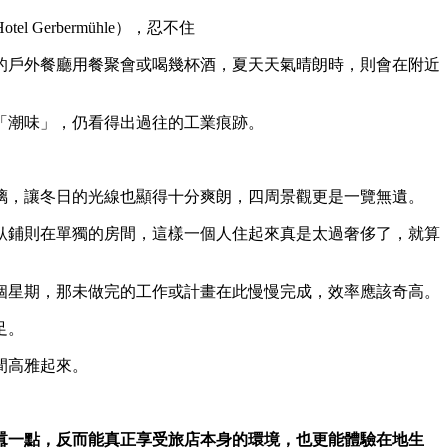
erbermühle），忍不住
的戶外餐廳用餐聚會或喝幾杯酒，夏天天氣晴朗時，則會在附近
「潮味」，仍看得出過往的工業痕跡。
璃，讓冬日的光線也顯得十分爽朗，四周景觀更是一覽無遺。
臥鋪則在單獨的房間，這樣一個人住起來真是太過奢侈了，就算
個星期，那未做完的工作或計畫在此慢慢完成，效率應該奇高。
足。
間高雅起來。
囂一點，反而能真正享受旅店本身的環境，也更能體驗在地生