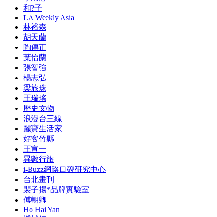
和?子
LA Weekly Asia
林裕森
胡天蘭
陶傳正
葉怡蘭
張智強
楊志弘
梁旅珠
王瑞瑤
歷史文物
浪漫台三線
麗寶生活家
好客竹縣
王宣一
異數行旅
i-Buzz網路口碑研究中心
台北畫刊
裴子揚*品牌實驗室
傅朝卿
Ho Hai Yan