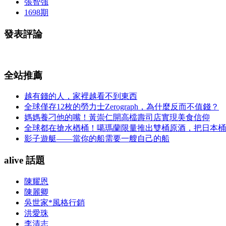
張智強
1698期
發表評論
全站推薦
越有錢的人，家裡越看不到東西
全球僅存12枚的勞力士Zerograph，為什麼反而不值錢？
媽媽養刁他的嘴！黃崇仁開高檔壽司店實現美食信仰
全球都在搶水楢桶！噶瑪蘭限量推出雙桶原酒，把日本桶
影子遊艇——當你的船需要一艘自己的船
alive 話題
陳耀恩
陳麗卿
吳世家*風格行銷
洪愛珠
李清志