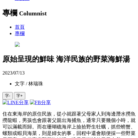
專欄
Columnist
首頁
專欄
原始呈現的鮮味 海洋民族的野菜海鮮湯
2023/07/13
文字 / 林瑞珠
字-
字+
住在東海岸的原住民族，從小就跟著父母家人到海邊潛水撈魚
撈龍蝦，男孩也會跟著父親出海捕魚，通常只要幾個小時，就
可以滿載而歸。而在珊瑚礁海岸上撿拾野生牡蠣，抓些螃蟹、
螺類或蝦貝海菜，則是婦女的事，回程中還會順便採一些野菜