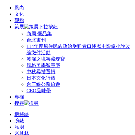
風尚
文化
觀點
策展
商周‧優品集
台北畫刊
114年度原住民族政治受難者口述歷史影像小說改
編徵件活動
波瀾之境窖藏瑰寶
風格美學智慧宅
中秋尋禮選輯
日本文化行旅
台三線公路旅遊
CEO品味學
專欄
搜尋
機械錶
腕錶
私廚
米其林