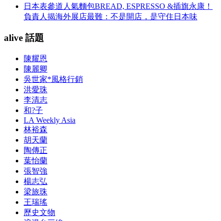
日本表參道人氣麵包BREAD, ESPRESSO &插旗永康！
負責人揭海外展店最難：不是開店，是守住日本味
alive 話題
陳耀恩
陳麗卿
吳世家*風格行銷
洪愛珠
李清志
和?子
LA Weekly Asia
林裕森
胡天蘭
陶傳正
葉怡蘭
張智強
楊志弘
梁旅珠
王瑞瑤
歷史文物