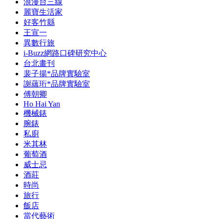
浪漫台三線
麗寶生活家
好客竹縣
王宣一
異數行旅
i-Buzz網路口碑研究中心
台北畫刊
裴子揚*品牌實驗室
謝蘊珩*品牌實驗室
傅朝卿
Ho Hai Yan
機械錶
腕錶
私廚
米其林
葡萄酒
威士忌
酒莊
時尚
旅行
飯店
當代藝術