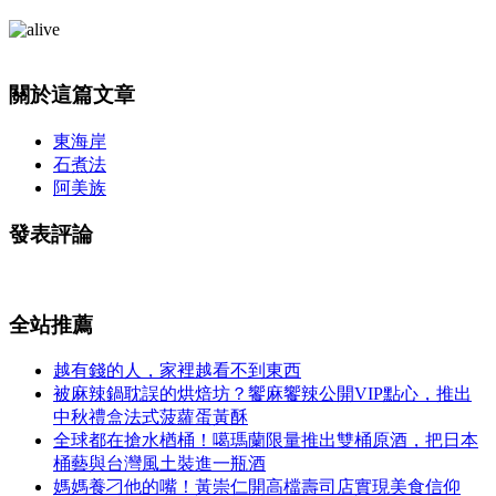
關於這篇文章
東海岸
石煮法
阿美族
發表評論
全站推薦
越有錢的人，家裡越看不到東西
被麻辣鍋耽誤的烘焙坊？饗麻饗辣公開VIP點心，推出
中秋禮盒法式菠蘿蛋黃酥
全球都在搶水楢桶！噶瑪蘭限量推出雙桶原酒，把日本
桶藝與台灣風土裝進一瓶酒
媽媽養刁他的嘴！黃崇仁開高檔壽司店實現美食信仰