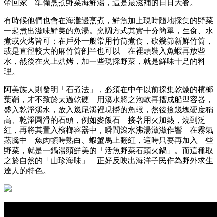
帶回家，準備烹煮野菜海鮮湯，這是最滋補的日日大餐。
有時候他們也會在海灘邊烹煮，鮮魚加上現時隨地採集的野菜
一起煮出滋味鮮美的魚湯。烹調方式其實十分簡單，生食、水
煮或火烤皆可；在戶外一般常用竹筒煮食，砍幾節新鮮竹筒，
或是直徑較大的麻竹筒剖半也可以，在裡頭裝入魚蝦再放些
水，然後在火上烘烤，加一些現採野菜，就是鮮味十足的料
理。
阿美族人則發明「石煮法」，必須在中午以前採集乾燥的檳榔
葉鞘，才不致於太過乾硬，用溪水將之泡軟再摺成船型容器，
盛入乾淨溪水，放入幾尾溪裡現撈的魚蝦，然後撿幾塊硬度稍
高、乾淨圓滑的石頭，例如麥飯石，接著用火加熱，燒到泛
紅，再將其置入檳榔容器中，瞬間滾水沸湯滋滋作響，在霧氣
蒸騰中，魚肉頓時熟白、蝦蟹馬上翻紅，這時只要再加入一些
野菜，就是一鍋湯頭鮮美的「活魚野菜石頭火鍋」。而這種取
之於自然的「山珍海味」，正好反映出海洋子民作為野外求生
達人的特色。