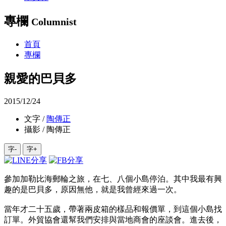
專欄
Columnist
首頁
專欄
親愛的巴貝多
2015/12/24
文字 /
陶傳正
攝影 / 陶傳正
字-
字+
參加加勒比海郵輪之旅，在七、八個小島停泊。其中我最有興
趣的是巴貝多，原因無他，就是我曾經來過一次。
當年才二十五歲，帶著兩皮箱的樣品和報價單，到這個小島找
訂單。外貿協會還幫我們安排與當地商會的座談會。進去後，