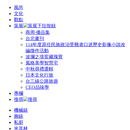
風尚
文化
觀點
策展
商周‧優品集
台北畫刊
114年度原住民族政治受難者口述歷史影像小說改
編徵件活動
波瀾之境窖藏瑰寶
風格美學智慧宅
中秋尋禮選輯
日本文化行旅
台三線公路旅遊
CEO品味學
專欄
搜尋
機械錶
腕錶
私廚
米其林