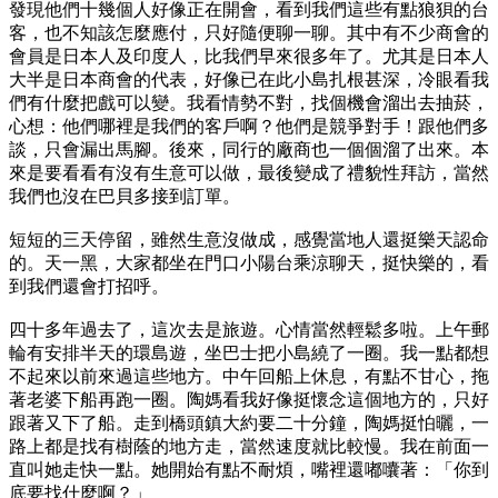
發現他們十幾個人好像正在開會，看到我們這些有點狼狽的台
客，也不知該怎麼應付，只好隨便聊一聊。其中有不少商會的
會員是日本人及印度人，比我們早來很多年了。尤其是日本人
大半是日本商會的代表，好像已在此小島扎根甚深，冷眼看我
們有什麼把戲可以變。我看情勢不對，找個機會溜出去抽菸，
心想：他們哪裡是我們的客戶啊？他們是競爭對手！跟他們多
談，只會漏出馬腳。後來，同行的廠商也一個個溜了出來。本
來是要看看有沒有生意可以做，最後變成了禮貌性拜訪，當然
我們也沒在巴貝多接到訂單。
短短的三天停留，雖然生意沒做成，感覺當地人還挺樂天認命
的。天一黑，大家都坐在門口小陽台乘涼聊天，挺快樂的，看
到我們還會打招呼。
四十多年過去了，這次去是旅遊。心情當然輕鬆多啦。上午郵
輪有安排半天的環島遊，坐巴士把小島繞了一圈。我一點都想
不起來以前來過這些地方。中午回船上休息，有點不甘心，拖
著老婆下船再跑一圈。陶媽看我好像挺懷念這個地方的，只好
跟著又下了船。走到橋頭鎮大約要二十分鐘，陶媽挺怕曬，一
路上都是找有樹蔭的地方走，當然速度就比較慢。我在前面一
直叫她走快一點。她開始有點不耐煩，嘴裡還嘟囔著：「你到
底要找什麼啊？」