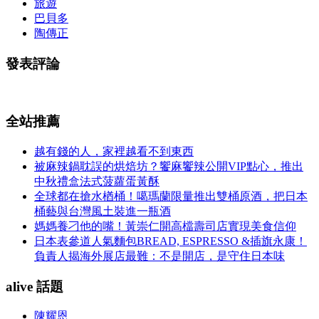
旅遊
巴貝多
陶傳正
發表評論
全站推薦
越有錢的人，家裡越看不到東西
被麻辣鍋耽誤的烘焙坊？饗麻饗辣公開VIP點心，推出
中秋禮盒法式菠蘿蛋黃酥
全球都在搶水楢桶！噶瑪蘭限量推出雙桶原酒，把日本
桶藝與台灣風土裝進一瓶酒
媽媽養刁他的嘴！黃崇仁開高檔壽司店實現美食信仰
日本表參道人氣麵包BREAD, ESPRESSO &插旗永康！
負責人揭海外展店最難：不是開店，是守住日本味
alive 話題
陳耀恩