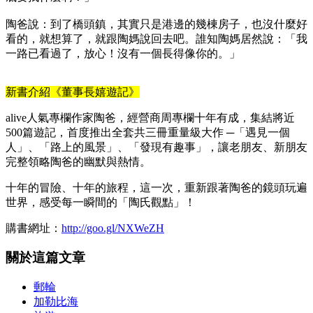
陶爸說：到了橋頭鎮，其實只是港邊的幾棟房子，也沒什麼好
看的，就想算了，就跟陶媽說回去吧。誰知陶媽居然說：「我
一路已看過了，放心！沒有一個長得像你的。」
新書介紹《董事長嬉遊記》
alive人氣專欄作家陶爸，經營商周專欄十年有成，集結將近
500篇遊記，首度推出全套共三冊重量級大作 ─「遇見一個
人」、「路上的風景」、「發現有趣事」，讓老朋友、新朋友
完整領略陶爸的幽默與熱情。
十年的冒險、十年的旅程，這一次，重新跟著陶爸的鏡頭玩遍
世界，感受每一瞬間的「陶氏觀點」！
購書網址：
http://goo.gl/NXWeZH
關於這篇文章
郵輪
加勒比海