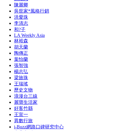
陳麗卿
吳世家*風格行銷
洪愛珠
李清志
和?子
LA Weekly Asia
林裕森
胡天蘭
陶傳正
葉怡蘭
張智強
楊志弘
梁旅珠
王瑞瑤
歷史文物
浪漫台三線
麗寶生活家
好客竹縣
王宣一
異數行旅
i-Buzz網路口碑研究中心