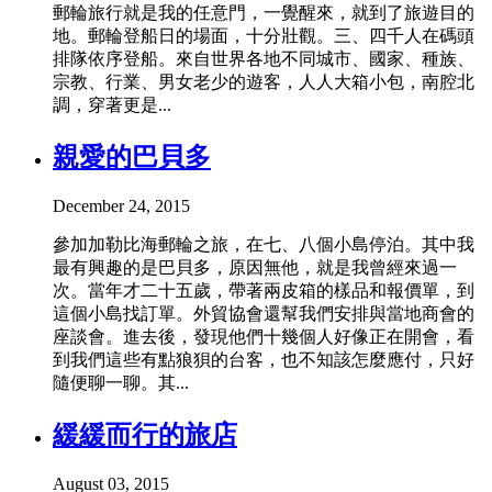
郵輪旅行就是我的任意門，一覺醒來，就到了旅遊目的
地。郵輪登船日的場面，十分壯觀。三、四千人在碼頭
排隊依序登船。來自世界各地不同城市、國家、種族、
宗教、行業、男女老少的遊客，人人大箱小包，南腔北
調，穿著更是...
親愛的巴貝多
December 24, 2015
參加加勒比海郵輪之旅，在七、八個小島停泊。其中我
最有興趣的是巴貝多，原因無他，就是我曾經來過一
次。當年才二十五歲，帶著兩皮箱的樣品和報價單，到
這個小島找訂單。外貿協會還幫我們安排與當地商會的
座談會。進去後，發現他們十幾個人好像正在開會，看
到我們這些有點狼狽的台客，也不知該怎麼應付，只好
隨便聊一聊。其...
緩緩而行的旅店
August 03, 2015