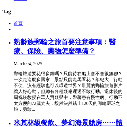
Tag
首頁
熟齡族郵輪之旅首要注意事項：醫
療、保險、藥物怎麼準備？
March 04, 2025
郵輪旅遊要花很多錢嗎？只能待在船上會不會很無聊？
一次走這麼多國家、景點只能走馬看花？年紀大、行動
不便、沒有經驗也可以環遊世界？壯麗的郵輪旅遊影片
讓人好心動，但總有各種疑慮遲遲不敢行動。退休後的
周祝瑛教授在眾人質疑聲中，帶著患有慢性病、行動不
太方便的72歲丈夫，毅然決然踏上120天的郵輪環球之
旅，勇敢...
米其林級餐飲、夢幻海景艙房⋯⋯體