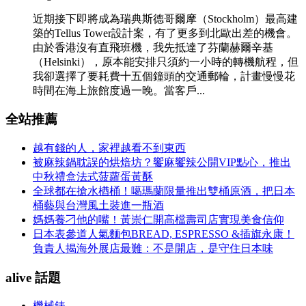
近期接下即將成為瑞典斯德哥爾摩（Stockholm）最高建
築的Tellus Tower設計案，有了更多到北歐出差的機會。
由於香港沒有直飛班機，我先抵達了芬蘭赫爾辛基
（Helsinki），原本能安排只須約一小時的轉機航程，但
我卻選擇了要耗費十五個鐘頭的交通郵輪，計畫慢慢花
時間在海上旅館度過一晚。當客戶...
全站推薦
越有錢的人，家裡越看不到東西
被麻辣鍋耽誤的烘焙坊？饗麻饗辣公開VIP點心，推出
中秋禮盒法式菠蘿蛋黃酥
全球都在搶水楢桶！噶瑪蘭限量推出雙桶原酒，把日本
桶藝與台灣風土裝進一瓶酒
媽媽養刁他的嘴！黃崇仁開高檔壽司店實現美食信仰
日本表參道人氣麵包BREAD, ESPRESSO &插旗永康！
負責人揭海外展店最難：不是開店，是守住日本味
alive 話題
機械錶