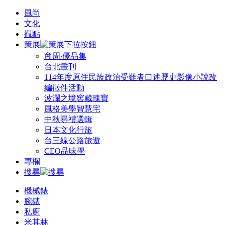
風尚
文化
觀點
策展
商周‧優品集
台北畫刊
114年度原住民族政治受難者口述歷史影像小說改
編徵件活動
波瀾之境窖藏瑰寶
風格美學智慧宅
中秋尋禮選輯
日本文化行旅
台三線公路旅遊
CEO品味學
專欄
搜尋
機械錶
腕錶
私廚
米其林