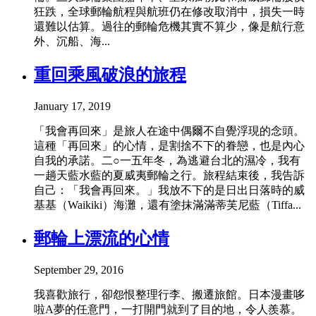
狂跌，全球郵輪航程與航班仍在修改取消中，損失一時
還難以估算。過往的郵輪危機其實不算少，像是航行意
外、沉船、海...
重回乘風破浪的旅程
January 17, 2019
「我會再回來」是旅人在途中偶爾不自覺浮現的念頭。
這種「再回來」的心情，是割捨不下的眷戀，也是內心
自我的承諾。二○一五年冬，為逃避台北的濕冷，我有
一趟天藍水藍的夏威夷郵輪之行。旅程結束後，我告訴
自己：「我會再回來。」我放不下的是日出日落時的威
基基（Waikiki）海灘，還有塗抹滿滿蒂芙尼藍（Tiffa...
郵輪上漂流的心情
September 29, 2016
我喜歡旅行，卻怨恨整理行李、搬遷旅館。日本漫畫哆
啦A夢的任意門，一打開門就到了目的地，令人羨慕。