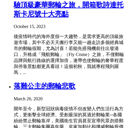
驗頂級豪華郵輪之旅，開箱歌詩達托
斯卡尼號十大亮點
October 15, 2023
後疫情時代的海外度假一大趨勢，是需求更高的頂級旅
遊市場，其中不必天天搬行李又能一趟走訪多個經典城
市的郵輪假期，尤為討喜！若能先搭飛機前往出發港
口，升格成「飛航郵輪」（Fly Cruise）之旅，不僅郵輪
品牌與航行路線的選擇加倍，連帶也使郵輪的奢華程度
與停靠景點都更具看頭！這個初秋，我就專程飛到羅
馬，...
落難公主的郵輪悲歌
March 26, 2020
開年至今，新型冠狀病毒疫情不但改變人們生活行為方
式，更衝擊全球經濟。受創最深的莫過於郵輪業─各國
紛紛禁止郵輪靠岸，美國衛生官員甚至宣導民眾勿搭郵
輪。三大郵輪集團嘉年華、皇家加勒比和挪威郵輪股價