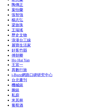
陶傳正
葉怡蘭
張智強
楊志弘
梁旅珠
王瑞瑤
歷史文物
浪漫台三線
麗寶生活家
好客竹縣
傅朝卿
Ho Hai Yan
王宣一
異數行旅
i-Buzz網路口碑研究中心
台北畫刊
機械錶
腕錶
私廚
米其林
葡萄酒