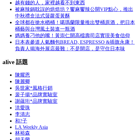
越有錢的人，家裡越看不到東西
被麻辣鍋耽誤的烘焙坊？饗麻饗辣公開VIP點心，推出
中秋禮盒法式菠蘿蛋黃酥
全球都在搶水楢桶！噶瑪蘭限量推出雙桶原酒，把日本
桶藝與台灣風土裝進一瓶酒
媽媽養刁他的嘴！黃崇仁開高檔壽司店實現美食信仰
日本表參道人氣麵包BREAD, ESPRESSO &插旗永康！
負責人揭海外展店最難：不是開店，是守住日本味
alive 話題
陳耀恩
陳麗卿
吳世家*風格行銷
裴子揚*品牌實驗室
謝蘊珩*品牌實驗室
洪愛珠
李清志
和?子
LA Weekly Asia
林裕森
胡天蘭