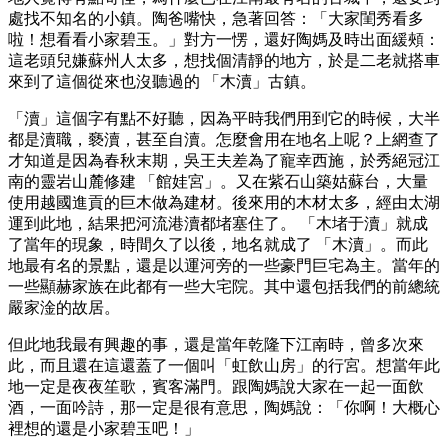
處找不知名的小鎮。陶爸嘴快，急著回答：「大家閨秀看多
啦！想看看小家碧玉。」對方一愣，還好陶媽及時出面緩頰：
這老頭兒嫌蘇州人太多，想找個清靜的地方，於是二老就搭車
來到了這個從來也沒聽過的 「木瀆」古鎮。
「瀆」這個字有點不好聽，因為平時我們用到它的時候，大半
都是瀆職，褻瀆，甚至自瀆。怎麼會用在地名上呢？上網查了
才知道是因為春秋末期，吳王夫差為了寵幸西施，於秀絕冠江
南的靈岩山麓修建 「館娃宮」。又在紫石山築姑蘇台，大量
使用越國進貢的巨木做為建材。後來用的木材太多，經由太湖
運到此地，結果把河流港瀆都堵塞住了。 「木堵于瀆」就成
了當年的現象，時間久了以後，地名就成了 「木瀆」。而此
地最有名的景點，還是以運河旁的一些豪門巨宅為主。當年的
一些顯赫家族在此都有一些大宅院。其中還包括我們的前總統
嚴家淦的故居。
但此地我最有興趣的事，還是當年乾隆下江南時，曾多次來
此，而且還在這還蓋了一個叫「虹飲山房」的行宮。想當年此
地一定是夜夜笙歌，賓客滿門。跟陶媽說大家在一起一面飲
酒，一面吟詩，那一定是很有意思，陶媽說：「你啊！大概心
裡想的還是小家碧玉吧！」