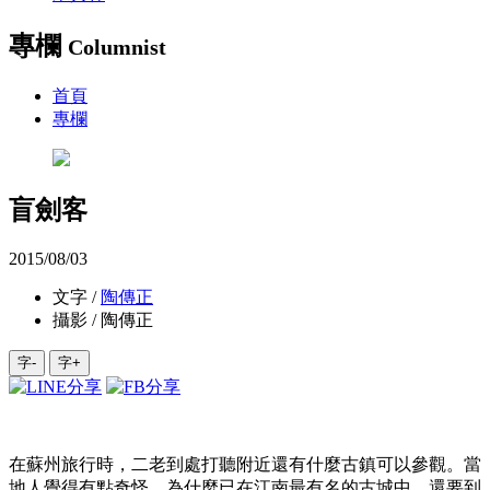
專欄
Columnist
首頁
專欄
盲劍客
2015/08/03
文字 /
陶傳正
攝影 / 陶傳正
字-
字+
在蘇州旅行時，二老到處打聽附近還有什麼古鎮可以參觀。當
地人覺得有點奇怪，為什麼已在江南最有名的古城中，還要到