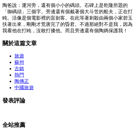
陶爸說：運河旁，還有個小小的碼頭。石碑上是乾隆所題的
「御碼頭」三個字。旁邊還有個戴著個大斗笠的船夫，正在打
盹。活像是個電影裡的盲劍客。在此等著刺殺由兩個小家碧玉
扶著出來，剛剛才荒唐完了的昏君。不過那絕對不是我，因為
我看他在打盹，沒敢打擾他。而且旁邊還有個陶媽保護我！
關於這篇文章
旅遊
蘇州
古鎮
熱門
陶傳正
中國旅遊
發表評論
全站推薦