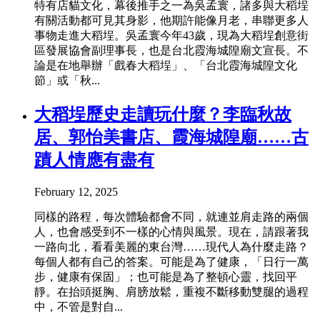
特有店貓文化，幕後推手之一為吳孟寰，諸多與大稻埕
有關活動都可見其身影，他期許能像月老，串聯更多人
事物走進大稻埕。吳孟寰今年43歲，現為大稻埕創意街
區發展協會副理事長，也是台北霞海城隍廟文宣長。不
論是在地舉辦「戲春大稻埕」、「台北霞海城隍文化
節」或「秋...
大稻埕歷史走讀玩什麼？李臨秋故
居、郭怡美書店、霞海城隍廟……古
蹟人情應有盡有
February 12, 2025
同樣的路程，每次體驗都會不同，就連並肩走路的兩個
人，也會感受到不一樣的心情與風景。現在，請跟著我
一路向北，看看美麗的東台灣……現代人為什麼走路？
每個人都有自己的答案。可能是為了健康，「日行一萬
步，健康有保固」；也可能是為了整頓心靈，找回平
靜。在抬頭挺胸、肩膀放鬆，重複不斷移動雙腿的過程
中，不管是對自...