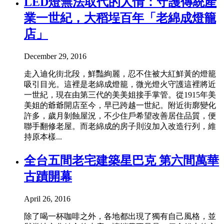
LED燈無法取代的人情：守護傳統產
業一世紀，大稻埕百年「老綿成燈籠
店」
December 29, 2016
走入迪化街北段，鮮豔絢麗，忍不住被大紅鮮黃的燈籠
吸引目光。這裡是老綿成燈籠，微光燈火守護這裡將近
一世紀，現在由第三代的美美姐接手掌管。從1915年美
美姐的爺爺開店至今，早已跨越一世紀。附近街廓變化
許多，歲月剝蝕屋況，不少住戶希望改善居住品質，便
聯手翻修老屋。而老綿成的房子則沒加入改造行列，維
持原本樣...
全台五間老宅建築星巴克 第六間萬華
古蹟開幕
April 26, 2016
除了喝一杯咖啡之外，各地都出現了獨有自己風格，並