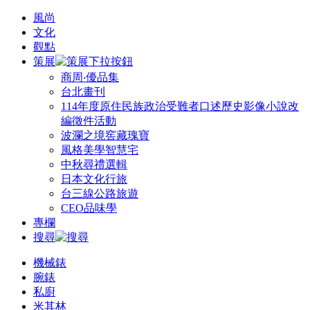
風尚
文化
觀點
策展
商周‧優品集
台北畫刊
114年度原住民族政治受難者口述歷史影像小說改
編徵件活動
波瀾之境窖藏瑰寶
風格美學智慧宅
中秋尋禮選輯
日本文化行旅
台三線公路旅遊
CEO品味學
專欄
搜尋
機械錶
腕錶
私廚
米其林