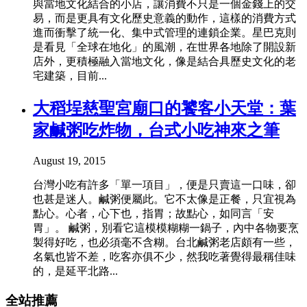
與當地文化結合的小店，讓消費不只是一個金錢上的交
易，而是更具有文化歷史意義的動作，這樣的消費方式
進而衝擊了統一化、集中式管理的連鎖企業。星巴克則
是看見「全球在地化」的風潮，在世界各地除了開設新
店外，更積極融入當地文化，像是結合具歷史文化的老
宅建築，目前...
大稻埕慈聖宮廟口的饕客小天堂：葉
家鹹粥吃炸物，台式小吃神來之筆
August 19, 2015
台灣小吃有許多「單一項目」，便是只賣這一口味，卻
也甚是迷人。鹹粥便屬此。它不太像是正餐，只宜視為
點心。心者，心下也，指胃；故點心，如同言「安
胃」。 鹹粥，別看它這模模糊糊一鍋子，內中各物要烹
製得好吃，也必須毫不含糊。台北鹹粥老店頗有一些，
名氣也皆不差，吃客亦俱不少，然我吃著覺得最稱佳味
的，是延平北路...
全站推薦