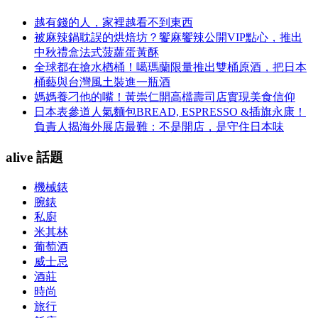
越有錢的人，家裡越看不到東西
被麻辣鍋耽誤的烘焙坊？饗麻饗辣公開VIP點心，推出
中秋禮盒法式菠蘿蛋黃酥
全球都在搶水楢桶！噶瑪蘭限量推出雙桶原酒，把日本
桶藝與台灣風土裝進一瓶酒
媽媽養刁他的嘴！黃崇仁開高檔壽司店實現美食信仰
日本表參道人氣麵包BREAD, ESPRESSO &插旗永康！
負責人揭海外展店最難：不是開店，是守住日本味
alive 話題
機械錶
腕錶
私廚
米其林
葡萄酒
威士忌
酒莊
時尚
旅行