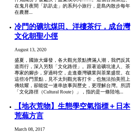
在鬼月夜間「趴趴走」的系列小旅行，是島內散步每年
在農曆...
冷門的礦坑煤田、洋樓茶行，成台灣
文化朝聖小徑
August 13, 2020
盛夏，國旅大爆發，各大觀光景點擠滿人潮，我們反其
道而行，深入另類「文化路徑」。跟著追礦坑達人、茶
專家的腳步，穿過時空，走進臺灣礦業與茶業盛世。在
這些冷門景點，見不太到觀光客打卡，也無法拍美照上
傳炫耀，卻能從一連串故事與歷史，更理解台灣。所謂
「文化路徑（Cultural Route）」，指的是一條陸地...
【地衣荒物】生態學空氣指標＋日本
荒蕪方言
March 08, 2017