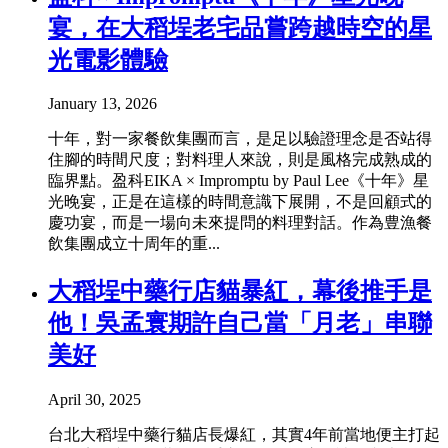
宴，在大稻埕老宅品嘗跨越時空的星
光電影體驗
January 13, 2026
十年，對一家餐飲集團而言，是足以驗證理念是否站得
住腳的時間尺度；對料理人來說，則是風格完成熟成的
臨界點。盈科EIKA × Impromptu by Paul Lee《十年》星
光晚宴，正是在這樣的時間意識下展開，不是回顧式的
慶功宴，而是一場向未來提問的料理對話。作為豊漁餐
飲集團成立十周年的重...
大稻埕中藥行店貓暴紅，幕後推手是
他！吳孟寰期許自己當「月老」串聯
美好
April 30, 2025
台北大稻埕中藥行貓店長爆紅，其實4年前當地便主打起