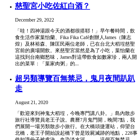
慈聖宮小吃佐紅白酒？
December 29, 2022
「哇！四神湯跟今天的酒都很搭耶！」早午餐時間，飲
食生活作家葉怡蘭、Fika Fika Café創辦人James（陳志
煌）及林裕森、陳匡民兩位老師，已在台北大稻埕慈聖
宮前的廣場開飲。來慈聖宮當然是為了小吃，葉怡蘭在
這找到台南鄉愁味，James對這帶飲食如數家珍，兩人開
出的菜單：「葉家肉粥」的...
超另類導覽百無禁忌，鬼月夜間趴趴
走
August 21, 2020
「歡迎來到神鬼大稻埕，今晚專門講八卦。」島內散步
旅行社導覽員老王子說。農曆7月鬼門開，晚間7點，我
們展開一場另類散步小旅行。在大橋頭捷運站，仰望台
北橋，老王子開始說起橋下曾是毀屍滅跡的地點，228事
件知識份子被處決，血染淡水河……。這個百無禁忌、