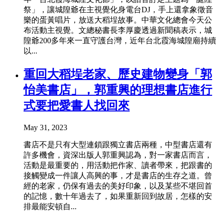
祭」，讓城隍爺在主視覺化身電台DJ，手上還拿象徵音
樂的蛋黃唱片，放送大稻埕故事。中華文化總會今天公
布活動主視覺。文總秘書長李厚慶透過新聞稿表示，城
隍爺200多年來一直守護台灣，近年台北霞海城隍廟持續
以...
重回大稻埕老家、歷史建物變身「郭
怡美書店」，郭重興的理想書店進行
式要把愛書人找回來
May 31, 2023
書店不是只有大型連鎖跟獨立書店兩種，中型書店還有
許多機會，資深出版人郭重興認為，對一家書店而言，
活動是最重要的，用活動把作家、讀者帶來，把跟書的
接觸變成一件讓人高興的事，才是書店的生存之道。曾
經的老家，仍保有過去的美好印象，以及某些不堪回首
的記憶，數十年過去了，如果重新回到故居，怎樣的安
排最能安頓自...