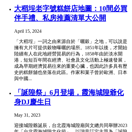
大稻埕老字號糕餅店地圖：10間必買
伴手禮、私房推薦清單大公開
April 15, 2024
「大稻埕」一詞之由來源自於「曬穀」之地，可以說是
擁有大片可提供穀物曝曬的場所。1851年以後，才開始
陸續有人在此地經營貿易的行為，1858年由於淡水開
港，短短百年間在經濟、社會及文化活動上極速發展，
成為早期經濟貿易往來的重要心臟，也因此許多具有歷
史的糕餅舖也坐落在此區。作家和菓子曾於歐洲、日本
與中國...
「誕隍祭」6月登場，霞海城隍爺化
身DJ慶生日
May 31, 2023
迎接城隍爺誕辰，台北霞海城隍廟與文總共同舉辦2023
年「台北霞海城隍文化節」，以諧音訂定主題為「誕隍