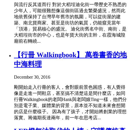
與流行反其道而行 對於大稻埕迪化街一帶歷史不熟悉的
少年人，可能很難想像這個街區過去繁榮盛況，然而此
地依舊保持了台灣早年舊市的氛圍，可以從街屋的建
築、南北貨商家、甚至是街坊的氣質，仍能窺見當年
「頂港」貿易核心的盛況。 迪化街舊名中街、南街，是
大稻埕街市的中心，也是年貨大街的主幹，在霞海城隍
廟前右轉繞...
【行冊 Walkingbook】 萬卷書香的地
中海料理
December 30, 2016
剛開始走入行冊的客人，會對眼前景色困惑，有人覺得
像是走進一間鞋店，甚至搞不清楚這是間什麼店，如同
行冊Walkingbook的老闆Hank與老闆娘Ting一樣，他們分
別是電子業、媒體業的背景，原本並不知道未來會想開
的店是什麼樣子。 因為有了孩子，才開始將創業的理想
落實。籌備期長達兩年，前一年在思考店...