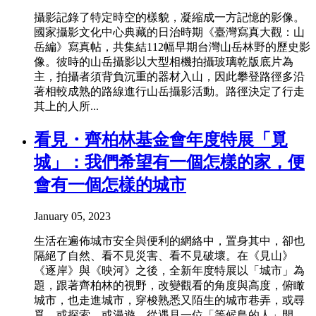
攝影記錄了特定時空的樣貌，凝縮成一方記憶的影像。
國家攝影文化中心典藏的日治時期《臺灣寫真大觀：山
岳編》寫真帖，共集結112幅早期台灣山岳林野的歷史影
像。彼時的山岳攝影以大型相機拍攝玻璃乾版底片為
主，拍攝者須背負沉重的器材入山，因此攀登路徑多沿
著相較成熟的路線進行山岳攝影活動。路徑決定了行走
其上的人所...
看見・齊柏林基金會年度特展「覓
城」：我們希望有一個怎樣的家，便
會有一個怎樣的城市
January 05, 2023
生活在遍佈城市安全與便利的網絡中，置身其中，卻也
隔絕了自然、看不見災害、看不見破壞。在《見山》
《逐岸》與《映河》之後，全新年度特展以「城市」為
題，跟著齊柏林的視野，改變觀看的角度與高度，俯瞰
城市，也走進城市，穿梭熟悉又陌生的城市巷弄，或尋
覓，或探索，或漫遊。從遇見一位「等候鳥的人」開