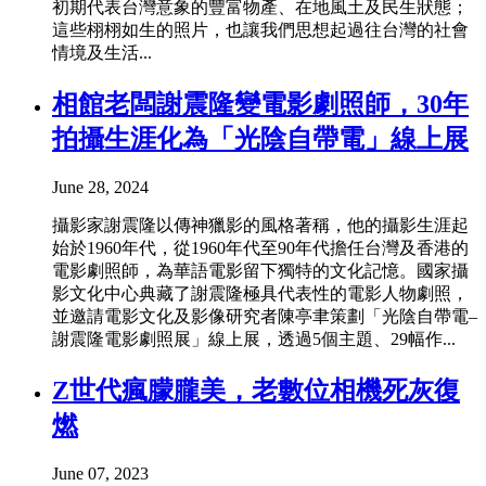
初期代表台灣意象的豐富物產、在地風土及民生狀態；
這些栩栩如生的照片，也讓我們思想起過往台灣的社會
情境及生活...
相館老闆謝震隆變電影劇照師，30年
拍攝生涯化為「光陰自帶電」線上展
June 28, 2024
攝影家謝震隆以傳神獵影的風格著稱，他的攝影生涯起
始於1960年代，從1960年代至90年代擔任台灣及香港的
電影劇照師，為華語電影留下獨特的文化記憶。國家攝
影文化中心典藏了謝震隆極具代表性的電影人物劇照，
並邀請電影文化及影像研究者陳亭聿策劃「光陰自帶電–
謝震隆電影劇照展」線上展，透過5個主題、29幅作...
Z世代瘋朦朧美，老數位相機死灰復
燃
June 07, 2023