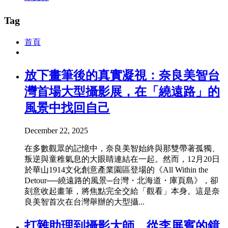
Tag
首頁
放下畫筆後的真實凝視：奈良美智台
灣首場大型攝影展，在「繞遠路」的
風景中找回自己
December 22, 2025
在多數觀眾的記憶中，奈良美智始終與那雙帶著孤獨、
叛逆與童稚氣息的大眼睛連結在一起。然而，12月20日
於華山1914文化創意產業園區登場的《All Within the
Detour──繞遠路的風景─台灣・北海道・庫頁島》，卻
刻意收起畫筆，將焦點完全交給「觀看」本身。這是奈
良美智首次在台灣舉辦的大型攝...
打雜助理到攝影大師，從李屏賓的鏡