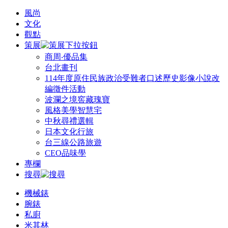
風尚
文化
觀點
策展
商周‧優品集
台北畫刊
114年度原住民族政治受難者口述歷史影像小說改
編徵件活動
波瀾之境窖藏瑰寶
風格美學智慧宅
中秋尋禮選輯
日本文化行旅
台三線公路旅遊
CEO品味學
專欄
搜尋
機械錶
腕錶
私廚
米其林