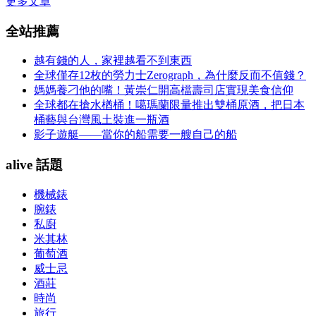
更多文章
全站推薦
越有錢的人，家裡越看不到東西
全球僅存12枚的勞力士Zerograph，為什麼反而不值錢？
媽媽養刁他的嘴！黃崇仁開高檔壽司店實現美食信仰
全球都在搶水楢桶！噶瑪蘭限量推出雙桶原酒，把日本
桶藝與台灣風土裝進一瓶酒
影子遊艇——當你的船需要一艘自己的船
alive 話題
機械錶
腕錶
私廚
米其林
葡萄酒
威士忌
酒莊
時尚
旅行