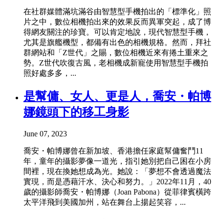
在社群媒體滿坑滿谷由智慧型手機拍出的「標準化」照
片之中，數位相機拍出來的效果反而異軍突起，成了博
得網友關注的珍寶。可以肯定地說，現代智慧型手機，
尤其是旗艦機型，都備有出色的相機規格。然而，拜社
群網站和「Z世代」之賜，數位相機近來有捲土重來之
勢。Z世代吹復古風，老相機成新寵使用智慧型手機拍
照好處多多，...
是幫傭、女人、更是人，喬安・帕博
娜鏡頭下的移工身影
June 07, 2023
喬安・帕博娜曾在新加坡、香港擔任家庭幫傭奮鬥11
年，童年的攝影夢像一道光，指引她別把自己困在小房
間裡，現在換她想成為光。她說：「夢想不會透過魔法
實現，而是憑藉汗水、決心和努力。」2022年11月，40
歲的攝影師喬安・帕博娜（Joan Pabona）從菲律賓橫跨
太平洋飛到美國加州，站在舞台上揚起笑容，...