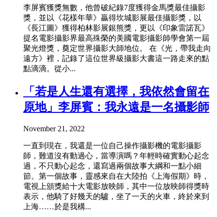
李屏賓獲獎無數，他曾破紀錄7度獲得金馬獎最佳攝影
獎，並以《花樣年華》贏得坎城影展最佳攝影獎，以
《長江圖》獲得柏林影展銀熊獎，更以《印象雷諾瓦》
提名電影攝影界最高殊榮的美國電影攝影師學會第一屆
聚光燈獎，奠定世界攝影大師地位。 在《光，帶我走向
遠方》裡，記錄了這位世界級攝影大書這一路走來的點
點滴滴。從小...
「若是人生還有選擇，我依然會留在
原地」李屏賓：我永遠是一名攝影師
November 21, 2022
一直到現在，我還是一位自己操作攝影機的電影攝影
師，難道沒有動過心，當導演嗎？年輕時確實動心起念
過，不只動心起念，還寫過兩個故事大綱和一點小細
節。第一個故事，靈感來自在大陸拍《上海假期》時，
電視上頒獎給十大電影放映師，其中一位放映師得獎時
表示，他騎了好幾天的驢，坐了一天的火車，終於來到
上海……於是我構...