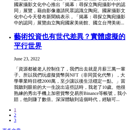
國家攝影文化中心推出「揭幕：尋探立陶宛攝影中的認
同」展覽，藉由影像邀請民眾認識立陶宛。國家攝影文
化中心今天發布新聞稿表示，「揭幕：尋探立陶宛攝影
中的認同」展覽由立陶宛國家美術館、國立台灣美術...
藝術投資也有世代差異？實體虛擬的
平行世界
June 23, 2022
「資源都被老人控制住了，我們出去就是月薪三萬一輩
子。所以我們玩虛擬貨幣與NFT（非同質化代幣），大
學畢業時目標2000萬，至少讓以後生活穩定一點。」當
我聽到眼前的大一生說出這些話時，我老了10歲。他很
熟練的秀出手機上加密貨幣交易所Binance等帳號，我小
賠，他則賺了數倍。深深體驗到這個時代，經驗可...
1
2
3