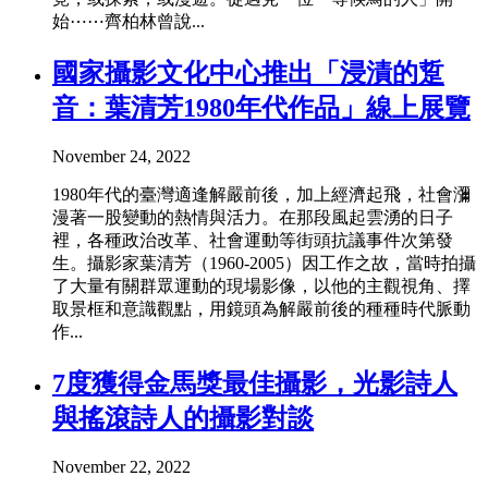
始⋯⋯齊柏林曾說...
國家攝影文化中心推出「浸漬的踅
音：葉清芳1980年代作品」線上展覽
November 24, 2022
1980年代的臺灣適逢解嚴前後，加上經濟起飛，社會瀰
漫著一股變動的熱情與活力。在那段風起雲湧的日子
裡，各種政治改革、社會運動等街頭抗議事件次第發
生。攝影家葉清芳（1960-2005）因工作之故，當時拍攝
了大量有關群眾運動的現場影像，以他的主觀視角、擇
取景框和意識觀點，用鏡頭為解嚴前後的種種時代脈動
作...
7度獲得金馬獎最佳攝影，光影詩人
與搖滾詩人的攝影對談
November 22, 2022