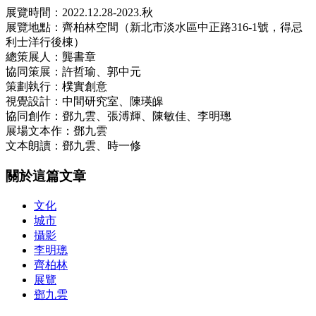
展覽時間：2022.12.28-2023.秋
展覽地點：齊柏林空間（新北市淡水區中正路316-1號，得忌
利士洋行後棟）
總策展人：龔書章
協同策展：許哲瑜、郭中元
策劃執行：樸實創意
視覺設計：中間研究室、陳瑛皞
協同創作：鄧九雲、張溥輝、陳敏佳、李明璁
展場文本作：鄧九雲
文本朗讀：鄧九雲、時一修
關於這篇文章
文化
城市
攝影
李明璁
齊柏林
展覽
鄧九雲