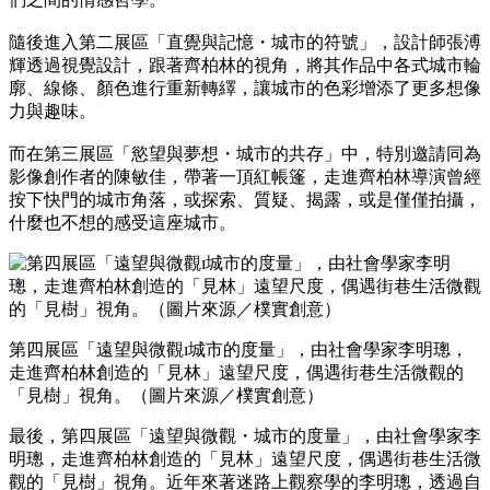
隨後進入第二展區「直覺與記憶・城市的符號」，設計師張溥
輝透過視覺設計，跟著齊柏林的視角，將其作品中各式城市輪
廓、線條、顏色進行重新轉繹，讓城市的色彩增添了更多想像
力與趣味。
而在第三展區「慾望與夢想・城市的共存」中，特別邀請同為
影像創作者的陳敏佳，帶著一頂紅帳篷，走進齊柏林導演曾經
按下快門的城市角落，或探索、質疑、揭露，或是僅僅拍攝，
什麼也不想的感受這座城市。
第四展區「遠望與微觀ɪ城市的度量」，由社會學家李明璁，
走進齊柏林創造的「見林」遠望尺度，偶遇街巷生活微觀的
「見樹」視角。（圖片來源／樸實創意）
最後，第四展區「遠望與微觀・城市的度量」，由社會學家李
明璁，走進齊柏林創造的「見林」遠望尺度，偶遇街巷生活微
觀的「見樹」視角。近年來著迷路上觀察學的李明璁，透過自