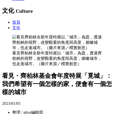
文化
Culture
首頁
文化
看見齊柏林全新年度特展以「城市」為題，透過齊
柏林的視野，改變觀看的角度與高度，俯瞰城市，
也走進城市。（圖片來源／樸實創意）
看見・齊柏林基金會年度特展「覓城」：
我們希望有一個怎樣的家，便會有一個怎
樣的城市
2023/01/05
整理 / alive編輯部