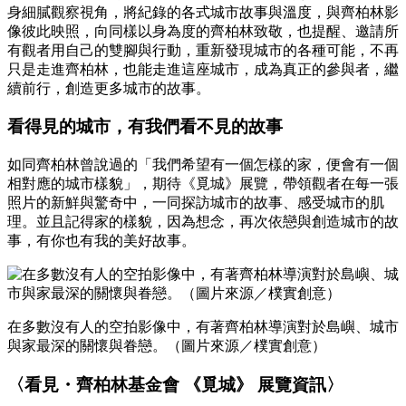
身細膩觀察視角，將紀錄的各式城市故事與溫度，與齊柏林影
像彼此映照，向同樣以身為度的齊柏林致敬，也提醒、邀請所
有觀者用自己的雙腳與行動，重新發現城市的各種可能，不再
只是走進齊柏林，也能走進這座城市，成為真正的參與者，繼
續前行，創造更多城市的故事。
看得見的城市，有我們看不見的故事
如同齊柏林曾說過的「我們希望有一個怎樣的家，便會有一個
相對應的城市樣貌」，期待《覓城》展覽，帶領觀者在每一張
照片的新鮮與驚奇中，一同探訪城市的故事、感受城市的肌
理。並且記得家的樣貌，因為想念，再次依戀與創造城市的故
事，有你也有我的美好故事。
在多數沒有人的空拍影像中，有著齊柏林導演對於島嶼、城市
與家最深的關懷與眷戀。（圖片來源／樸實創意）
〈看見・齊柏林基金會 《覓城》 展覽資訊〉