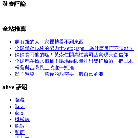
發表評論
全站推薦
越有錢的人，家裡越看不到東西
全球僅存12枚的勞力士Zerograph，為什麼反而不值錢？
媽媽養刁他的嘴！黃崇仁開高檔壽司店實現美食信仰
全球都在搶水楢桶！噶瑪蘭限量推出雙桶原酒，把日本
桶藝與台灣風土裝進一瓶酒
影子遊艇——當你的船需要一艘自己的船
alive 話題
蒐藏
時人
藝文
機械錶
腕錶
私廚