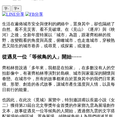
字-
字+
生活在遍佈城市安全與便利的網絡中，置身其中，卻也隔絕了
自然、看不見災害、看不見破壞。在《見山》《逐岸》與《映
河》之後，全新年度特展以「城市」為題，跟著齊柏林的視
野，改變觀看的角度與高度，俯瞰城市，也走進城市，穿梭熟
悉又陌生的城市巷弄，或尋覓，或探索，或漫遊。
從遇見一位「等候鳥的人」開始⋯⋯
齊柏林曾說過「多年來，我都是在拍家」，在多數沒有人的空
拍影像中，有著齊柏林導演對於島嶼、城市與家最深的關懷與
眷戀。在城市中，所有的故事都來自於置身其中的我們日常累
積、形塑、創造的各式故事，讓城市產生溫度與人情，以及每
日前行的能量。
也因此，在此次《覓城》展覽中，特別邀請甫以長篇小說《女
二》獲得第23屆台北文學獎年金首獎的作家鄧九雲為展場創作
文本，故事從遇見一位等候鳥的人開始，透過鄧九雲的文字搭
配展場的4個區域，置身展場，傾聽候鳥的人為我們描述其所