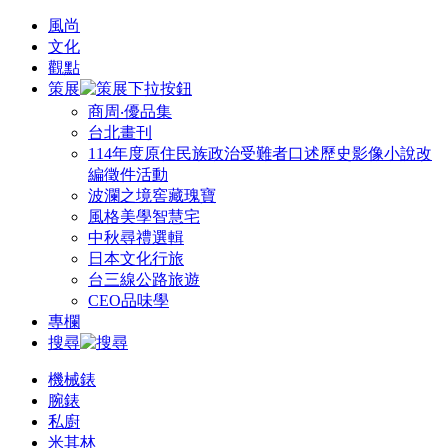
風尚
文化
觀點
策展
商周‧優品集
台北畫刊
114年度原住民族政治受難者口述歷史影像小說改
編徵件活動
波瀾之境窖藏瑰寶
風格美學智慧宅
中秋尋禮選輯
日本文化行旅
台三線公路旅遊
CEO品味學
專欄
搜尋
機械錶
腕錶
私廚
米其林