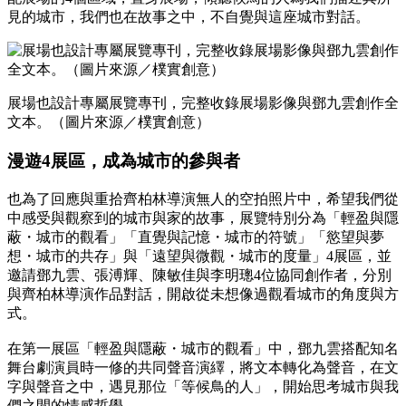
見的城市，我們也在故事之中，不自覺與這座城市對話。
展場也設計專屬展覽專刊，完整收錄展場影像與鄧九雲創作全
文本。（圖片來源／樸實創意）
漫遊4展區，成為城市的參與者
也為了回應與重拾齊柏林導演無人的空拍照片中，希望我們從
中感受與觀察到的城市與家的故事，展覽特別分為「輕盈與隱
蔽・城市的觀看」「直覺與記憶・城市的符號」「慾望與夢
想・城市的共存」與「遠望與微觀・城市的度量」4展區，並
邀請鄧九雲、張溥輝、陳敏佳與李明璁4位協同創作者，分別
與齊柏林導演作品對話，開啟從未想像過觀看城市的角度與方
式。
在第一展區「輕盈與隱蔽・城市的觀看」中，鄧九雲搭配知名
舞台劇演員時一修的共同聲音演繹，將文本轉化為聲音，在文
字與聲音之中，遇見那位「等候鳥的人」，開始思考城市與我
們之間的情感哲學。